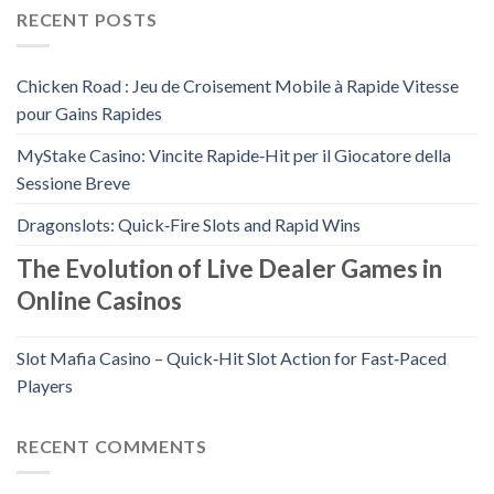
RECENT POSTS
Chicken Road : Jeu de Croisement Mobile à Rapide Vitesse
pour Gains Rapides
MyStake Casino: Vincite Rapide‑Hit per il Giocatore della
Sessione Breve
Dragonslots: Quick‑Fire Slots and Rapid Wins
The Evolution of Live Dealer Games in
Online Casinos
Slot Mafia Casino – Quick‑Hit Slot Action for Fast‑Paced
Players
RECENT COMMENTS