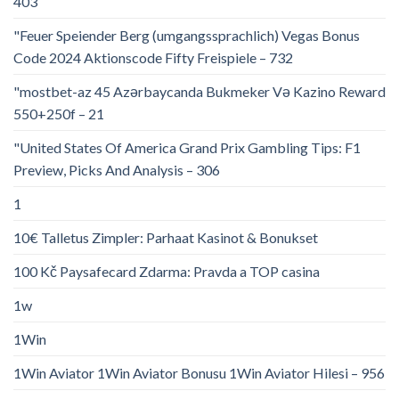
403
"Feuer Speiender Berg (umgangssprachlich) Vegas Bonus
Code 2024 Aktionscode Fifty Freispiele – 732
"mostbet-az 45 Azərbaycanda Bukmeker Və Kazino Reward
550+250f – 21
"United States Of America Grand Prix Gambling Tips: F1
Preview, Picks And Analysis – 306
1
10€ Talletus Zimpler: Parhaat Kasinot & Bonukset
100 Kč Paysafecard Zdarma: Pravda a TOP casina
1w
1Win
1Win Aviator 1Win Aviator Bonusu 1Win Aviator Hilesi – 956