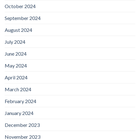
October 2024
September 2024
August 2024
July 2024
June 2024
May 2024
April 2024
March 2024
February 2024
January 2024
December 2023
November 2023