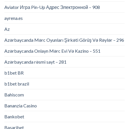
Aviator Игра Pin-Up Адрес Электронной – 908
ayrena.es
Az
Azərbaycanda Mərc Oyunları Şirkəti Görüş Və Rəylər – 296
Azərbaycanda Onlayn Mərc Evi Və Kazino – 551
Azərbaycanda rəsmi sayt – 281
b1bet BR
b1bet brazil
Bahiscom
Bananzia Casino
Bankobet
Basaribet