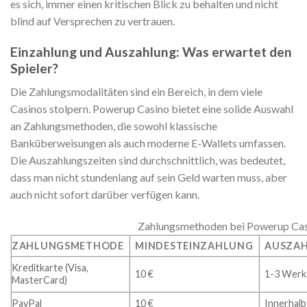
es sich, immer einen kritischen Blick zu behalten und nicht
blind auf Versprechen zu vertrauen.
Einzahlung und Auszahlung: Was erwartet den
Spieler?
Die Zahlungsmodalitäten sind ein Bereich, in dem viele
Casinos stolpern. Powerup Casino bietet eine solide Auswahl
an Zahlungsmethoden, die sowohl klassische
Banküberweisungen als auch moderne E-Wallets umfassen.
Die Auszahlungszeiten sind durchschnittlich, was bedeutet,
dass man nicht stundenlang auf sein Geld warten muss, aber
auch nicht sofort darüber verfügen kann.
Zahlungsmethoden bei Powerup Ca
ZAHLUNGSMETHODE
MINDESTEINZAHLUNG
AUSZA
Kreditkarte (Visa,
10 €
1-3 Werk
MasterCard)
PayPal
10 €
Innerhalb