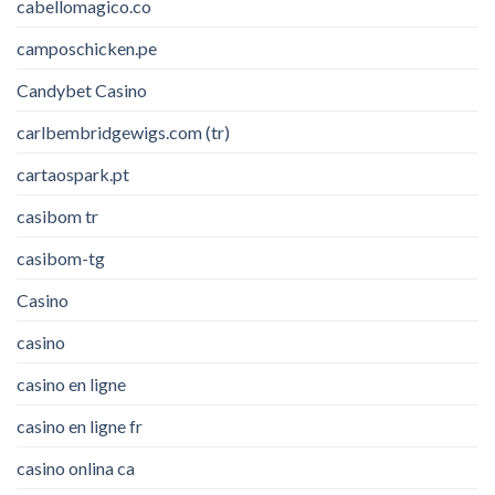
cabellomagico.co
camposchicken.pe
Candybet Casino
carlbembridgewigs.com (tr)
cartaospark.pt
casibom tr
casibom-tg
Casino
casino
casino en ligne
casino en ligne fr
casino onlina ca