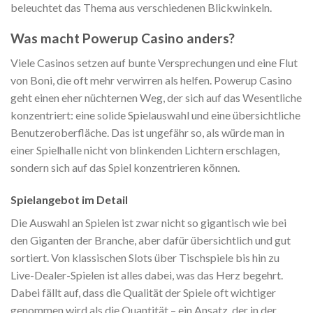
beleuchtet das Thema aus verschiedenen Blickwinkeln.
Was macht Powerup Casino anders?
Viele Casinos setzen auf bunte Versprechungen und eine Flut
von Boni, die oft mehr verwirren als helfen. Powerup Casino
geht einen eher nüchternen Weg, der sich auf das Wesentliche
konzentriert: eine solide Spielauswahl und eine übersichtliche
Benutzeroberfläche. Das ist ungefähr so, als würde man in
einer Spielhalle nicht von blinkenden Lichtern erschlagen,
sondern sich auf das Spiel konzentrieren können.
Spielangebot im Detail
Die Auswahl an Spielen ist zwar nicht so gigantisch wie bei
den Giganten der Branche, aber dafür übersichtlich und gut
sortiert. Von klassischen Slots über Tischspiele bis hin zu
Live-Dealer-Spielen ist alles dabei, was das Herz begehrt.
Dabei fällt auf, dass die Qualität der Spiele oft wichtiger
genommen wird als die Quantität – ein Ansatz, der in der