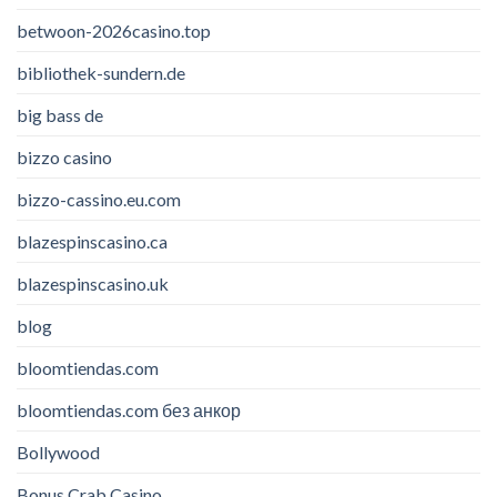
betwoon-2026casino.top
bibliothek-sundern.de
big bass de
bizzo casino
bizzo-cassino.eu.com
blazespinscasino.ca
blazespinscasino.uk
blog
bloomtiendas.com
bloomtiendas.com без анкор
Bollywood
Bonus Crab Casino