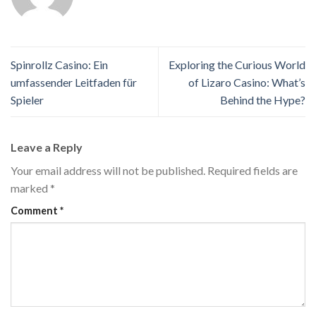
Spinrollz Casino: Ein
Exploring the Curious World
umfassender Leitfaden für
of Lizaro Casino: What’s
Spieler
Behind the Hype?
Leave a Reply
Your email address will not be published.
Required fields are
marked
*
Comment
*