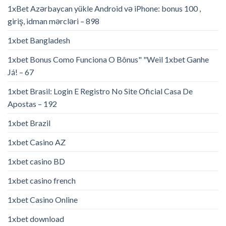
1xBet Azərbaycan yükle Android və iPhone: bonus 100 ,
giriş, idman mərcləri – 898
1xbet Bangladesh
1xbet Bonus Como Funciona O Bônus" "Weil 1xbet Ganhe
Já! – 67
1xbet Brasil: Login E Registro No Site Oficial Casa De
Apostas – 192
1xbet Brazil
1xbet Casino AZ
1xbet casino BD
1xbet casino french
1xbet Casino Online
1xbet download