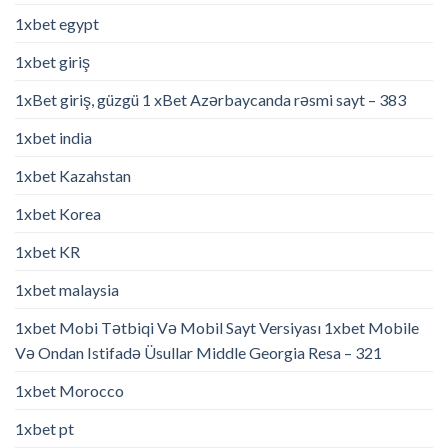
1xbet egypt
1xbet giriş
1xBet giriş, güzgü 1 xBet Azərbaycanda rəsmi sayt – 383
1xbet india
1xbet Kazahstan
1xbet Korea
1xbet KR
1xbet malaysia
1xbet Mobi Tətbiqi Və Mobil Sayt Versiyası 1xbet Mobile
Və Ondan Istifadə Üsullar Middle Georgia Resa – 321
1xbet Morocco
1xbet pt