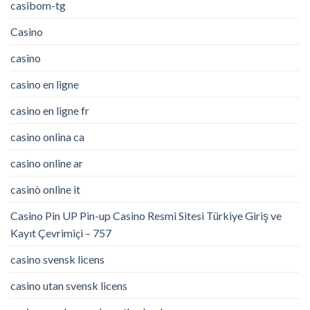
casibom-tg
Casino
casino
casino en ligne
casino en ligne fr
casino onlina ca
casino online ar
casinò online it
Casino Pin UP Pin-up Casino Resmi Sitesi Türkiye Giriş ve
Kayıt Çevrimiçi – 757
casino svensk licens
casino utan svensk licens