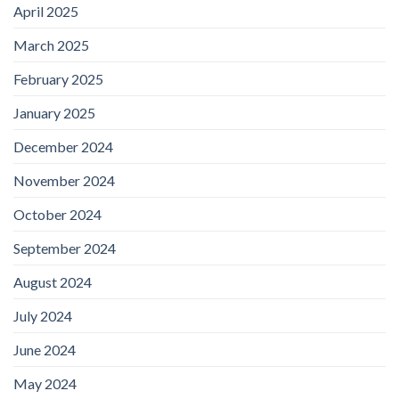
April 2025
March 2025
February 2025
January 2025
December 2024
November 2024
October 2024
September 2024
August 2024
July 2024
June 2024
May 2024