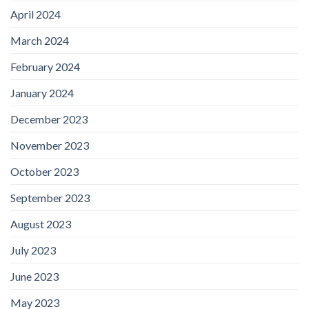
April 2024
March 2024
February 2024
January 2024
December 2023
November 2023
October 2023
September 2023
August 2023
July 2023
June 2023
May 2023