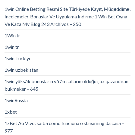
1win Online Betting Resmi Site Türkiyede Kayıt, Müqəddimə,
Incelemeler, Bonuslar Ve Uygulama Indirme 1 Win Bet Oyna
Ve Kaza My Blog 243 Archivos – 250
1Win tr
1win tr
1win Turkiye
1win uzbekistan
1win yüksək bonusların və əmsalların olduğu çox qazandıran
bukmeker – 645
1winRussia
1xbet
1xBet Ao Vivo: saiba como funciona o streaming da casa –
977