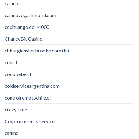
casinos
casinovegashero-nl.com
cccituango.co 14000
ChanceBit Casino
chirurgiensherbrooke.com (tr)
cmi.cl
cocobebe.cl
coldserviceargentina.com
controlremotochile.cl
crazy time
Cryptocurrency service
csdino