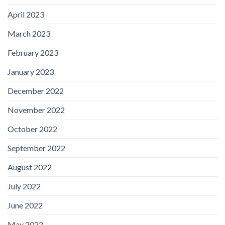
April 2023
March 2023
February 2023
January 2023
December 2022
November 2022
October 2022
September 2022
August 2022
July 2022
June 2022
May 2022