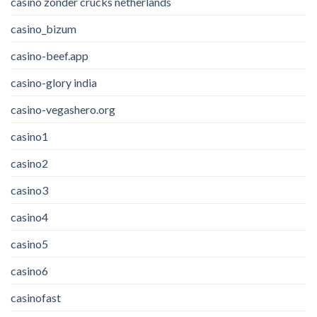
casino zonder crucks netherlands
casino_bizum
casino-beef.app
casino-glory india
casino-vegashero.org
casino1
casino2
casino3
casino4
casino5
casino6
casinofast