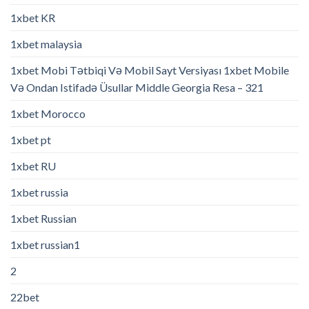
1xbet KR
1xbet malaysia
1xbet Mobi Tətbiqi Və Mobil Sayt Versiyası 1xbet Mobile
Və Ondan Istifadə Üsullar Middle Georgia Resa – 321
1xbet Morocco
1xbet pt
1xbet RU
1xbet russia
1xbet Russian
1xbet russian1
2
22bet