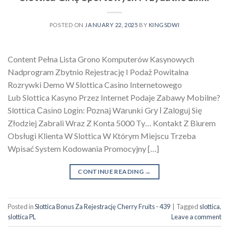
POSTED ON
JANUARY 22, 2025
BY
KINGSDWI
Content Pełna Lista Grono Komputerów Kasynowych
Nadprogram Zbytnio Rejestrację I Podaż Powitalna
Rozrywki Demo W Slottica Casino Internetowego
Lub Slottica Kasyno Przez Internet Podaje Zabawy Mobilne?
Slоttіса Саsіnо Lоgіn: Роznаj Wаrunkі Grу І Zаlоguj Sіę
Złodziej Zabrali Wraz Z Konta 5000 Ty… Kontakt Z Biurem
Obsługi Klienta W Slottica W Którym Miejscu Trzeba
Wpisać System Kodowania Promocyjny […]
CONTINUE READING
→
Posted in
Slottica Bonus Za Rejestrację Cherry Fruits - 439
|
Tagged
slottica
,
slottica PL
Leave a comment