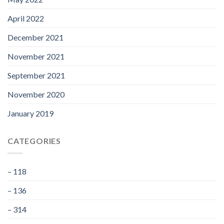
April 2022
December 2021
November 2021
September 2021
November 2020
January 2019
CATEGORIES
– 118
– 136
– 314