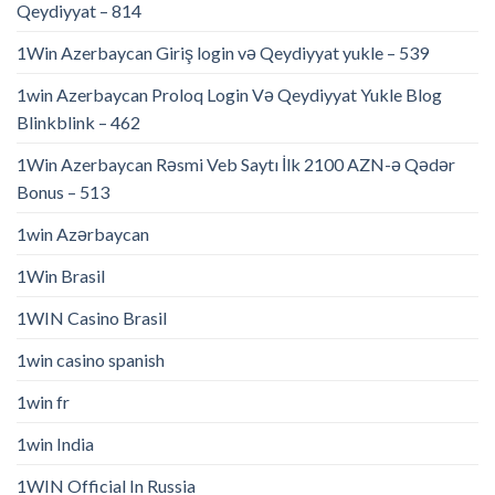
Qeydiyyat – 814
1Win Azerbaycan Giriş login və Qeydiyyat yukle – 539
1win Azerbaycan Proloq Login Və Qeydiyyat Yukle Blog
Blinkblink – 462
1Win Azerbaycan Rəsmi Veb Saytı İlk 2100 AZN-ə Qədər
Bonus – 513
1win Azərbaycan
1Win Brasil
1WIN Casino Brasil
1win casino spanish
1win fr
1win India
1WIN Official In Russia