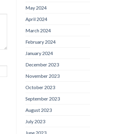
May 2024
April 2024
March 2024
February 2024
January 2024
December 2023
November 2023
October 2023
September 2023
August 2023
July 2023
June 2023