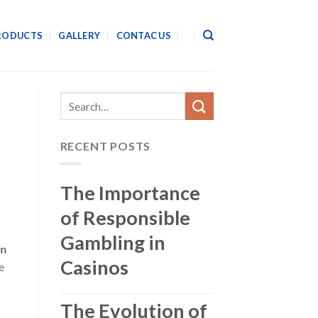
RODUCTS
GALLERY
CONTAC US
RECENT POSTS
The Importance
of Responsible
Gambling in
in
Casinos
e
The Evolution of