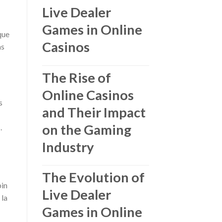
Live Dealer
Games in Online
que
Casinos
as
The Rise of
Online Casinos
s
and Their Impact
on the Gaming
.
Industry
The Evolution of
pin
Live Dealer
 la
Games in Online