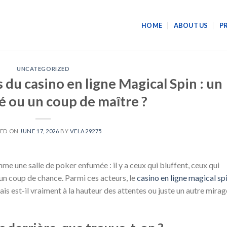
HOME
ABOUT US
P
UNCATEGORIZED
 du casino en ligne Magical Spin : un
ué ou un coup de maître ?
TED ON
JUNE 17, 2026
BY
VELA29275
e une salle de poker enfumée : il y a ceux qui bluffent, ceux qui
r un coup de chance. Parmi ces acteurs, le
casino en ligne magical sp
s est-il vraiment à la hauteur des attentes ou juste un autre mirag