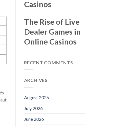
Casinos
The Rise of Live
Dealer Games in
Online Casinos
RECENT COMMENTS
ARCHIVES
tés
August 2026
faut
July 2026
June 2026