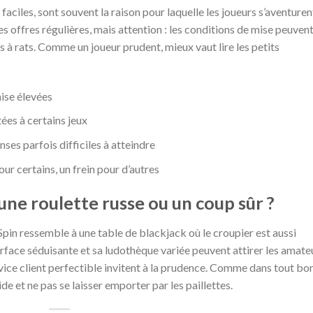
ciles, sont souvent la raison pour laquelle les joueurs s’aventuren
s offres régulières, mais attention : les conditions de mise peuven
 à rats. Comme un joueur prudent, mieux vaut lire les petits
ise élevées
es à certains jeux
es parfois difficiles à atteindre
ur certains, un frein pour d’autres
 une roulette russe ou un coup sûr ?
Spin ressemble à une table de blackjack où le croupier est aussi
erface séduisante et sa ludothèque variée peuvent attirer les amate
rvice client perfectible invitent à la prudence. Comme dans tout bo
ide et ne pas se laisser emporter par les paillettes.