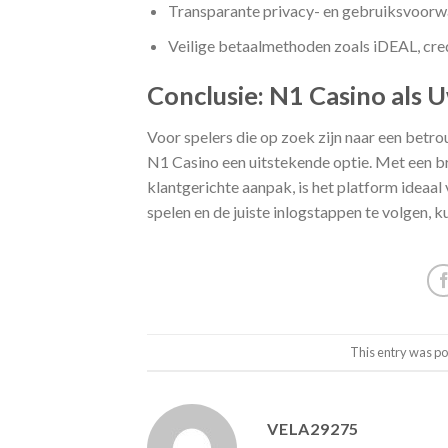
Transparante privacy- en gebruiksvoor
Veilige betaalmethoden zoals iDEAL, cred
Conclusie: N1 Casino als
Voor spelers die op zoek zijn naar een betro
N1 Casino een uitstekende optie. Met een br
klantgerichte aanpak, is het platform idea
spelen en de juiste inlogstappen te volgen, k
This entry was po
VELA29275