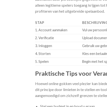
alleen legitieme spelers toegang krijgen tot 
profiteren van het uitgebreide spelaanbod.
STAP
BESCHRIJVIN
1. Account aanmaken
Vul uw persoonli
2. Verificatie
Upload document
3. Inloggen
Gebruik uw gebr
4. Storten
Kies een betaal
5. Spelen
Begin met het sp
Praktische Tips voor Ver
Hoewel online gokken veel plezier kan biede
dit principe door limieten in te stellen en 
aangemoedigd om zichzelf grenzen te stellen
Stel een budget in en houd u eraan