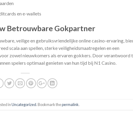
waarden
itcards en e-wallets
 Uw Betrouwbare Gokpartner
uwbare, veilige en gebruiksvriendelijke online casino-ervaring, bie
eed scala aan spellen, sterke veiligheidsmaatregelen en een
al voor zowel nieuwkomers als ervaren gokkers. Door verantwoord 
unnen spelers optimaal genieten van hun tijd bij N1 Casino.
sted in
Uncategorized
. Bookmark the
permalink
.