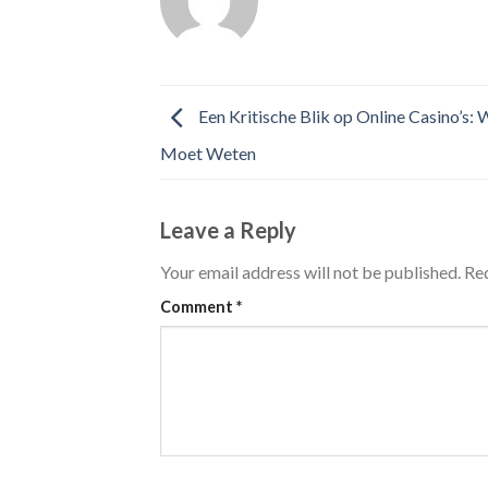
Een Kritische Blik op Online Casino’s: 
Moet Weten
Leave a Reply
Your email address will not be published.
Req
Comment
*