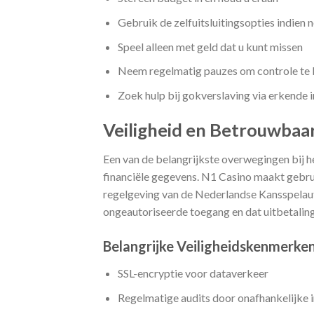
Gebruik de zelfuitsluitingsopties indien 
Speel alleen met geld dat u kunt missen
Neem regelmatig pauzes om controle te
Zoek hulp bij gokverslaving via erkende i
Veiligheid en Betrouwbaar
Een van de belangrijkste overwegingen bij het
financiële gegevens. N1 Casino maakt gebru
regelgeving van de Nederlandse Kansspelauto
ongeautoriseerde toegang en dat uitbetaling
Belangrijke Veiligheidskenmerke
SSL-encryptie voor dataverkeer
Regelmatige audits door onafhankelijke i