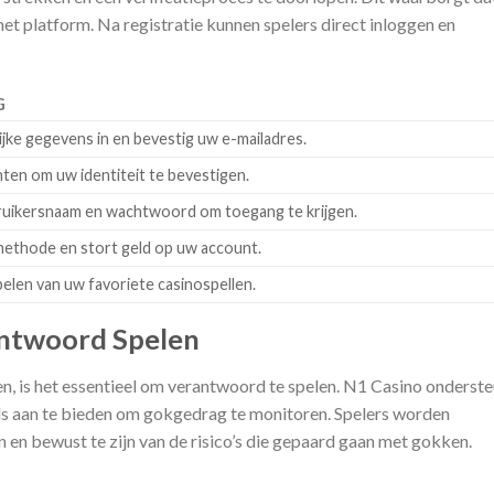
het platform. Na registratie kunnen spelers direct inloggen en
G
jke gegevens in en bevestig uw e-mailadres.
en om uw identiteit te bevestigen.
uikersnaam en wachtwoord om toegang te krijgen.
methode en stort geld op uw account.
elen van uw favoriete casinospellen.
antwoord Spelen
n, is het essentieel om verantwoord te spelen. N1 Casino onderst
tools aan te bieden om gokgedrag te monitoren. Spelers worden
 en bewust te zijn van de risico’s die gepaard gaan met gokken.