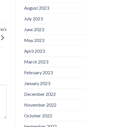
August 2023
July 2023
no’s
June 2023
May 2023
April 2023
March 2023
February 2023
January 2023
December 2022
November 2022
October 2022
September 2022