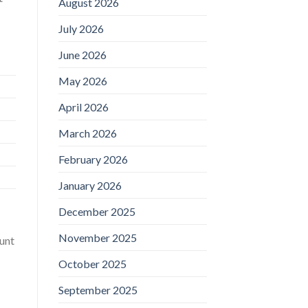
August 2026
July 2026
June 2026
May 2026
April 2026
March 2026
February 2026
January 2026
December 2025
November 2025
eunt
October 2025
September 2025