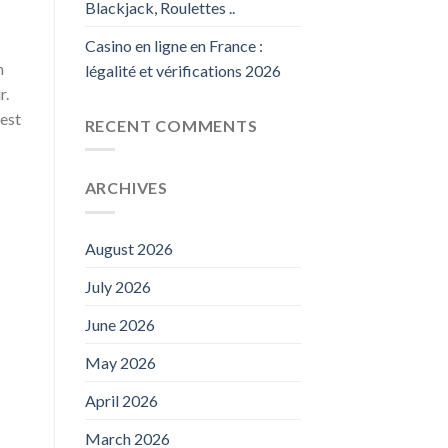
Blackjack, Roulettes ..
Casino en ligne en France :
n
légalité et vérifications 2026
r.
 est
RECENT COMMENTS
ARCHIVES
August 2026
July 2026
June 2026
May 2026
April 2026
March 2026