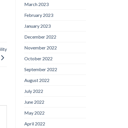
March 2023
February 2023
January 2023
December 2022
November 2022
lity
October 2022
September 2022
August 2022
July 2022
June 2022
May 2022
April 2022