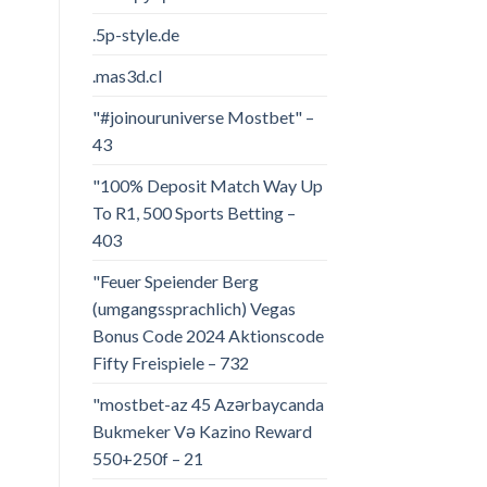
.5p-style.de
.mas3d.cl
"#joinouruniverse Mostbet" –
43
"100% Deposit Match Way Up
To R1, 500 Sports Betting –
403
"Feuer Speiender Berg
(umgangssprachlich) Vegas
Bonus Code 2024 Aktionscode
Fifty Freispiele – 732
"mostbet-az 45 Azərbaycanda
Bukmeker Və Kazino Reward
550+250f – 21