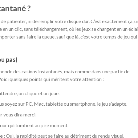
tantané ?
e patienter, ni de remplir votre disque dur. C’est exactement ça, u
en un clic, sans téléchargement, où les jeux se chargent en un éclai
ter sans faire la queue, sauf que là, c’est votre temps de jeu qui
ou pas)
e monde des casinos instantanés, mais comme dans une partie de
Voici quelques points qui méritent votre attention :
ttendre, on clique et on joue.
s soyez sur PC, Mac, tablette ou smartphone, le jeu s’adapte.
r vous dira merci.
 jour qui tombent au pire moment.
e :
Oui, la rapidité peut se faire au détriment du rendu visuel.