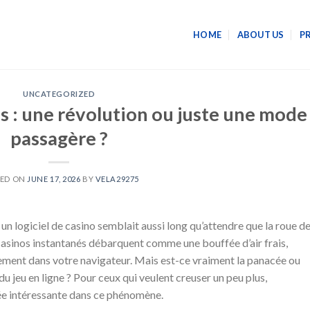
HOME
ABOUT US
P
UNCATEGORIZED
s : une révolution ou juste une mode
passagère ?
TED ON
JUNE 17, 2026
BY
VELA29275
un logiciel de casino semblait aussi long qu’attendre que la roue de
es casinos instantanés débarquent comme une bouffée d’air frais,
tement dans votre navigateur. Mais est-ce vraiment la panacée ou
u jeu en ligne ? Pour ceux qui veulent creuser un peu plus,
ée intéressante dans ce phénomène.