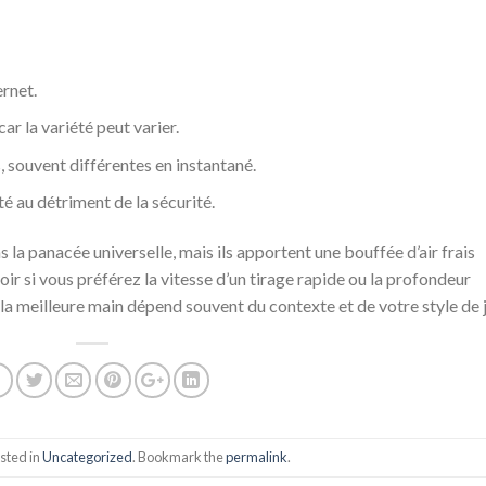
ernet.
ar la variété peut varier.
, souvent différentes en instantané.
té au détriment de la sécurité.
 la panacée universelle, mais ils apportent une bouffée d’air frais
oir si vous préférez la vitesse d’un tirage rapide ou la profondeur
la meilleure main dépend souvent du contexte et de votre style de j
sted in
Uncategorized
. Bookmark the
permalink
.