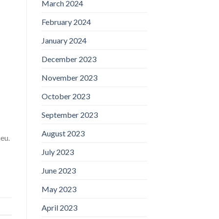
March 2024
February 2024
January 2024
December 2023
November 2023
October 2023
September 2023
August 2023
eu.
July 2023
June 2023
May 2023
April 2023