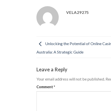
VELA29275
Unlocking the Potential of Online Casin
Australia: A Strategic Guide
Leave a Reply
Your email address will not be published.
Req
Comment
*