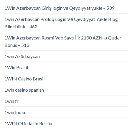
1Win Azerbaycan Giriş login və Qeydiyyat yukle – 539
1win Azerbaycan Proloq Login Və Qeydiyyat Yukle Blog
Blinkblink – 462
1Win Azerbaycan Rəsmi Veb Saytı İlk 2100 AZN-ə Qədər
Bonus – 513
1win Azərbaycan
1Win Brasil
1WIN Casino Brasil
1win casino spanish
1win fr
1win India
1WIN Official In Russia