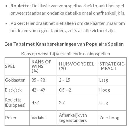
Roulette:
De illusie van voorspelbaarheid maakt het spel
onweerstaanbaar, ondanks dat elke draai onafhankelijk is.
Poker:
Hier draait het niet alleen om de kaarten, maar om
het lezen van tegenstanders, zelfs als die virtueel zijn.
Een Tabel met Kansberekeningen van Populaire Spellen
Kans op winst bij verschillende casinospellen
KANS OP
HUISVOORDEEL
STRATEGIE-
SPEL
WINST
(%)
IMPACT
(%)
Gokkasten
85 – 98
2 – 15
Laag
Blackjack
42 – 49
0.5 – 2
Hoog
Roulette
47.4
2.7
Laag
(Europees)
Afhankelijk van
Poker
Variabel
Zeer hoog
tegenstanders