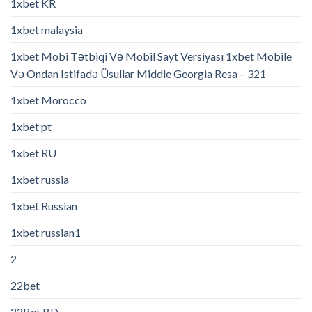
1xbet KR
1xbet malaysia
1xbet Mobi Tətbiqi Və Mobil Sayt Versiyası 1xbet Mobile
Və Ondan Istifadə Üsullar Middle Georgia Resa – 321
1xbet Morocco
1xbet pt
1xbet RU
1xbet russia
1xbet Russian
1xbet russian1
2
22bet
22Bet BD