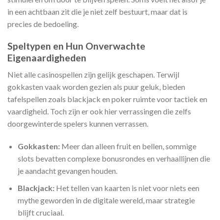
in een achtbaan zit die je niet zelf bestuurt, maar dat is
precies de bedoeling.
Speltypen en Hun Onverwachte
Eigenaardigheden
Niet alle casinospellen zijn gelijk geschapen. Terwijl
gokkasten vaak worden gezien als puur geluk, bieden
tafelspellen zoals blackjack en poker ruimte voor tactiek en
vaardigheid. Toch zijn er ook hier verrassingen die zelfs
doorgewinterde spelers kunnen verrassen.
Gokkasten:
Meer dan alleen fruit en bellen, sommige
slots bevatten complexe bonusrondes en verhaallijnen die
je aandacht gevangen houden.
Blackjack:
Het tellen van kaarten is niet voor niets een
mythe geworden in de digitale wereld, maar strategie
blijft cruciaal.