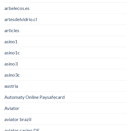
arbelecos.es
artesdelvidrio.cl
articles
asino1
asino1c
asino3
asino3c
austria
Automaty Online Paysafecard
Aviator
aviator brazil
aviator casino DE