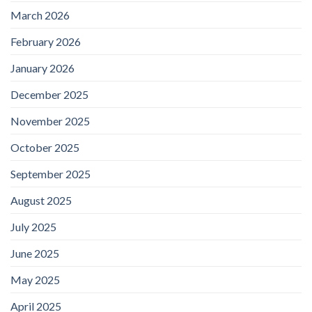
March 2026
February 2026
January 2026
December 2025
November 2025
October 2025
September 2025
August 2025
July 2025
June 2025
May 2025
April 2025