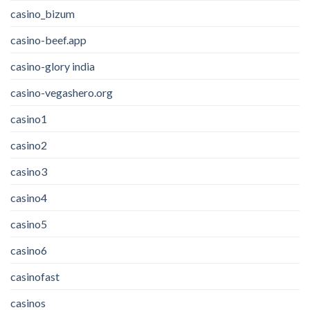
casino_bizum
casino-beef.app
casino-glory india
casino-vegashero.org
casino1
casino2
casino3
casino4
casino5
casino6
casinofast
casinos