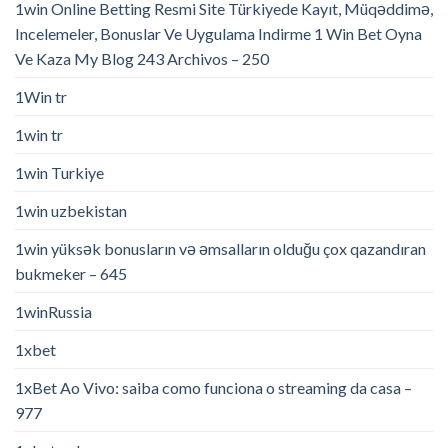
1win Online Betting Resmi Site Türkiyede Kayıt, Müqəddimə,
Incelemeler, Bonuslar Ve Uygulama Indirme 1 Win Bet Oyna
Ve Kaza My Blog 243 Archivos – 250
1Win tr
1win tr
1win Turkiye
1win uzbekistan
1win yüksək bonusların və əmsalların olduğu çox qazandıran
bukmeker – 645
1winRussia
1xbet
1xBet Ao Vivo: saiba como funciona o streaming da casa –
977