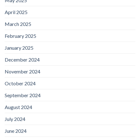
May 2025
April 2025
March 2025
February 2025
January 2025
December 2024
November 2024
October 2024
September 2024
August 2024
July 2024
June 2024