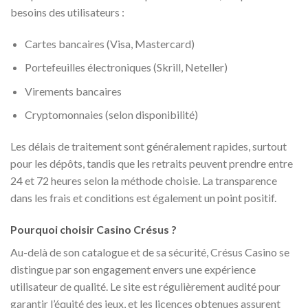
besoins des utilisateurs :
Cartes bancaires (Visa, Mastercard)
Portefeuilles électroniques (Skrill, Neteller)
Virements bancaires
Cryptomonnaies (selon disponibilité)
Les délais de traitement sont généralement rapides, surtout
pour les dépôts, tandis que les retraits peuvent prendre entre
24 et 72 heures selon la méthode choisie. La transparence
dans les frais et conditions est également un point positif.
Pourquoi choisir Casino Crésus ?
Au-delà de son catalogue et de sa sécurité, Crésus Casino se
distingue par son engagement envers une expérience
utilisateur de qualité. Le site est régulièrement audité pour
garantir l’équité des jeux, et les licences obtenues assurent