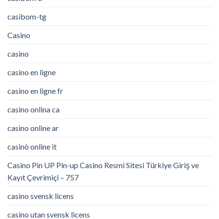
casibom-tg
Casino
casino
casino en ligne
casino en ligne fr
casino onlina ca
casino online ar
casinò online it
Casino Pin UP Pin-up Casino Resmi Sitesi Türkiye Giriş ve
Kayıt Çevrimiçi – 757
casino svensk licens
casino utan svensk licens