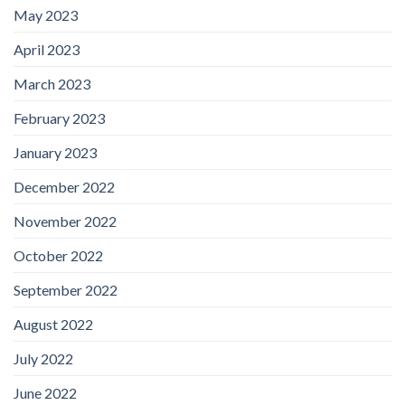
May 2023
April 2023
March 2023
February 2023
January 2023
December 2022
November 2022
October 2022
September 2022
August 2022
July 2022
June 2022