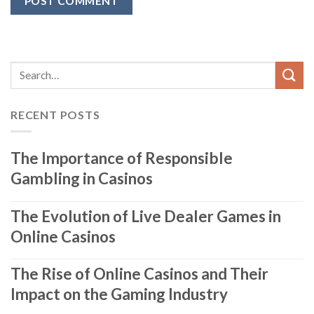
RECENT POSTS
The Importance of Responsible
Gambling in Casinos
The Evolution of Live Dealer Games in
Online Casinos
The Rise of Online Casinos and Their
Impact on the Gaming Industry