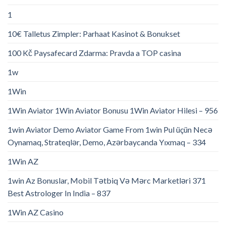
1
10€ Talletus Zimpler: Parhaat Kasinot & Bonukset
100 Kč Paysafecard Zdarma: Pravda a TOP casina
1w
1Win
1Win Aviator 1Win Aviator Bonusu 1Win Aviator Hilesi – 956
1win Aviator Demo Aviator Game From 1win Pul üçün Necə
Oynamaq, Strateqlər, Demo, Azərbaycanda Yıxmaq – 334
1Win AZ
1win Az Bonuslar, Mobil Tətbiq Və Mərc Marketləri 371
Best Astrologer In India – 837
1Win AZ Casino