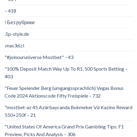
– 418
! Без рубрики
.5p-style.de
.mas3d.cl
"#joinouruniverse Mostbet" – 43
"100% Deposit Match Way Up To R1, 500 Sports Betting –
403
"Feuer Speiender Berg (umgangssprachlich) Vegas Bonus
Code 2024 Aktionscode Fifty Freispiele – 732
"mostbet-az 45 Azərbaycanda Bukmeker Və Kazino Reward
550+250f – 21
"United States Of America Grand Prix Gambling Tips: F1
Preview, Picks And Analysis – 306