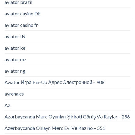
aviator brazil
aviator casino DE
aviator casino fr
aviator IN
aviator ke
aviator mz
aviator ng
Aviator Игра Pin-Up Адрес Электронной – 908
ayrena.es
Az
Azərbaycanda Mərc Oyunları Şirkəti Görüş Və Rəylər – 296
Azərbaycanda Onlayn Mərc Evi Və Kazino – 551