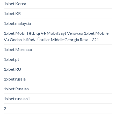
1xbet Korea
1xbet KR
1xbet malaysia
1xbet Mobi Tətbiqi Və Mobil Sayt Versiyası 1xbet Mobile
Və Ondan Istifadə Üsullar Middle Georgia Resa – 321
1xbet Morocco
1xbet pt
1xbet RU
1xbet russia
1xbet Russian
1xbet russian1
2