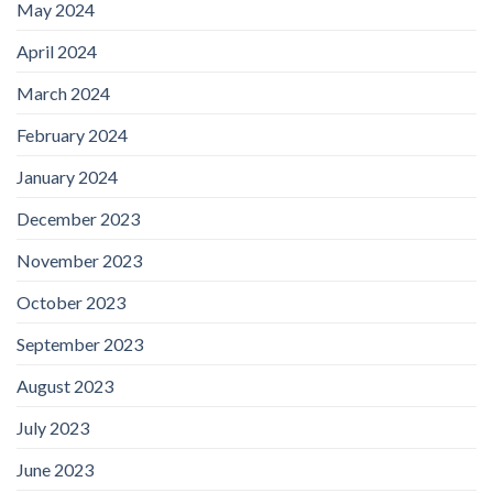
May 2024
April 2024
March 2024
February 2024
January 2024
December 2023
November 2023
October 2023
September 2023
August 2023
July 2023
June 2023