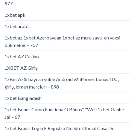
977
1xbet apk
1xbet arabic
1xbet az 1xbet Azerbaycan,1xbet az merc saytı, en yaxsi
bukmeker – 707
1xbet AZ Casino
1XBET AZ Giriş
1xBet Azərbaycan yükle Android və iPhone: bonus 100 ,
giriş, idman mərcləri – 898
1xbet Bangladesh
1xbet Bonus Como Funciona O Bônus" "Weil 1xbet Ganhe
Já! – 67
1xbet Brasil: Login E Registro No Site Oficial Casa De