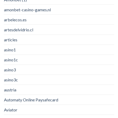
amonbet-casino-games.nl
arbelecos.es
artesdelvidrio.cl
articles
asino1
asino1c
asino3
asino3c
austria
Automaty Online Paysafecard
Aviator