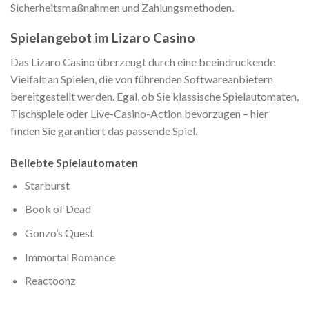
Sicherheitsmaßnahmen und Zahlungsmethoden.
Spielangebot im Lizaro Casino
Das Lizaro Casino überzeugt durch eine beeindruckende
Vielfalt an Spielen, die von führenden Softwareanbietern
bereitgestellt werden. Egal, ob Sie klassische Spielautomaten,
Tischspiele oder Live-Casino-Action bevorzugen – hier
finden Sie garantiert das passende Spiel.
Beliebte Spielautomaten
Starburst
Book of Dead
Gonzo’s Quest
Immortal Romance
Reactoonz