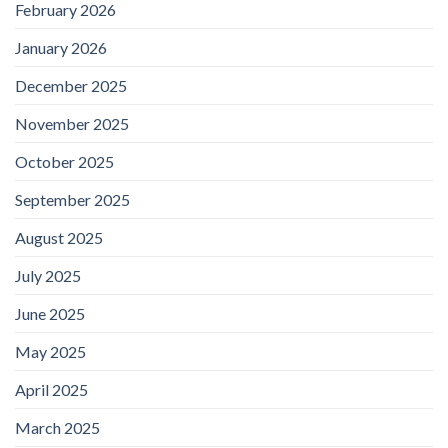
February 2026
January 2026
December 2025
November 2025
October 2025
September 2025
August 2025
July 2025
June 2025
May 2025
April 2025
March 2025