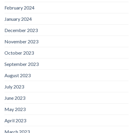
February 2024
January 2024
December 2023
November 2023
October 2023
September 2023
August 2023
July 2023
June 2023
May 2023
April 2023
March 2023