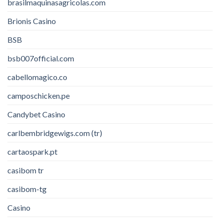
brasilmaquinasagricolas.com
Brionis Casino
BSB
bsb007official.com
cabellomagico.co
camposchicken.pe
Candybet Casino
carlbembridgewigs.com (tr)
cartaospark.pt
casibom tr
casibom-tg
Casino