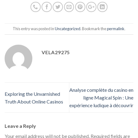
This entry was posted in
Uncategorized
. Bookmark the
permalink
.
VELA29275
Analyse complète du casino en
Exploring the Unvarnished
ligne Magical Spin : Une
Truth About Online Casinos
expérience ludique à découvrir
Leave a Reply
Your email address will not be published.
Required fields are