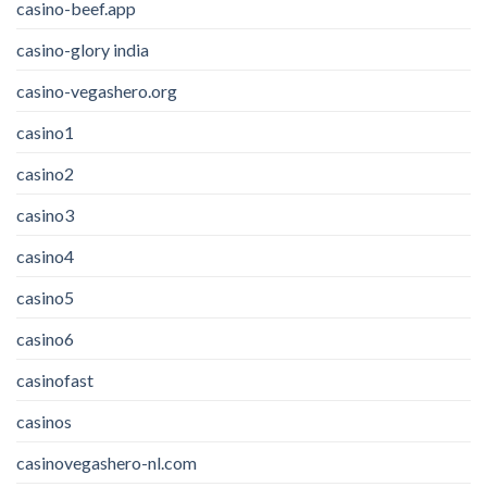
casino-beef.app
casino-glory india
casino-vegashero.org
casino1
casino2
casino3
casino4
casino5
casino6
casinofast
casinos
casinovegashero-nl.com