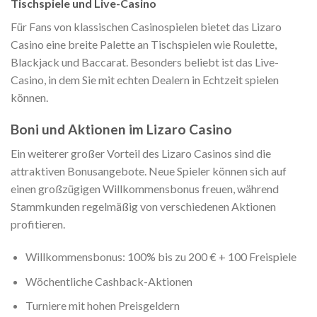
Tischspiele und Live-Casino
Für Fans von klassischen Casinospielen bietet das Lizaro
Casino eine breite Palette an Tischspielen wie Roulette,
Blackjack und Baccarat. Besonders beliebt ist das Live-
Casino, in dem Sie mit echten Dealern in Echtzeit spielen
können.
Boni und Aktionen im Lizaro Casino
Ein weiterer großer Vorteil des Lizaro Casinos sind die
attraktiven Bonusangebote. Neue Spieler können sich auf
einen großzügigen Willkommensbonus freuen, während
Stammkunden regelmäßig von verschiedenen Aktionen
profitieren.
Willkommensbonus: 100% bis zu 200 € + 100 Freispiele
Wöchentliche Cashback-Aktionen
Turniere mit hohen Preisgeldern