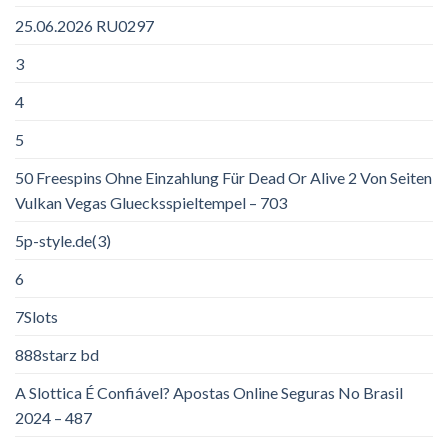
25.06.2026 RU0297
3
4
5
50 Freespins Ohne Einzahlung Für Dead Or Alive 2 Von Seiten
Vulkan Vegas Gluecksspieltempel – 703
5p-style.de(3)
6
7Slots
888starz bd
A Slottica É Confiável? Apostas Online Seguras No Brasil
2024 – 487