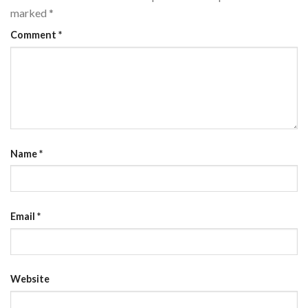
marked
*
Comment
*
Name
*
Email
*
Website