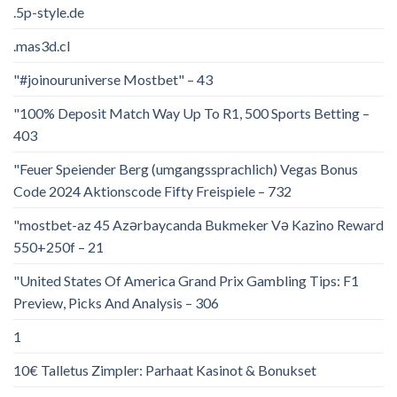
.5p-style.de
.mas3d.cl
"#joinouruniverse Mostbet" – 43
"100% Deposit Match Way Up To R1, 500 Sports Betting –
403
"Feuer Speiender Berg (umgangssprachlich) Vegas Bonus
Code 2024 Aktionscode Fifty Freispiele – 732
"mostbet-az 45 Azərbaycanda Bukmeker Və Kazino Reward
550+250f – 21
"United States Of America Grand Prix Gambling Tips: F1
Preview, Picks And Analysis – 306
1
10€ Talletus Zimpler: Parhaat Kasinot & Bonukset