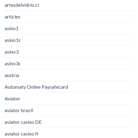
artesdelvidrio.cl
articles
asino1
asino1c
asino3
asino3c
austria
Automaty Online Paysafecard
Aviator
aviator brazil
aviator casino DE
aviator casino fr