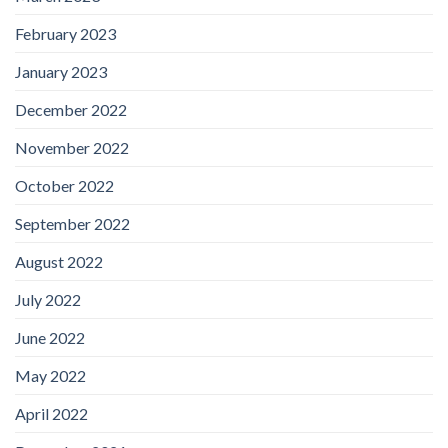
February 2023
January 2023
December 2022
November 2022
October 2022
September 2022
August 2022
July 2022
June 2022
May 2022
April 2022