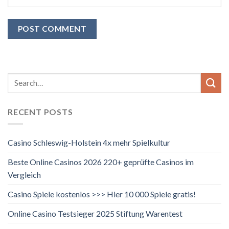
RECENT POSTS
Casino Schleswig-Holstein 4x mehr Spielkultur
Beste Online Casinos 2026 220+ geprüfte Casinos im
Vergleich
Casino Spiele kostenlos >>> Hier 10 000 Spiele gratis!
Online Casino Testsieger 2025 Stiftung Warentest