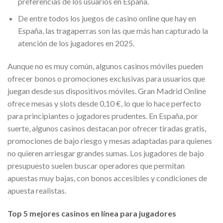
preferencias de los usuarios en España.
De entre todos los juegos de casino online que hay en
España, las tragaperras son las que más han capturado la
atención de los jugadores en 2025.
Aunque no es muy común, algunos casinos móviles pueden
ofrecer bonos o promociones exclusivas para usuarios que
juegan desde sus dispositivos móviles. Gran Madrid Online
ofrece mesas y slots desde 0,10 €, lo que lo hace perfecto
para principiantes o jugadores prudentes. En España, por
suerte, algunos casinos destacan por ofrecer tiradas gratis,
promociones de bajo riesgo y mesas adaptadas para quienes
no quieren arriesgar grandes sumas. Los jugadores de bajo
presupuesto suelen buscar operadores que permitan
apuestas muy bajas, con bonos accesibles y condiciones de
apuesta realistas.
Top 5 mejores casinos en línea para jugadores