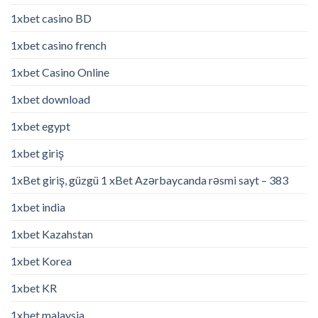
1xbet casino BD
1xbet casino french
1xbet Casino Online
1xbet download
1xbet egypt
1xbet giriş
1xBet giriş, güzgü 1 xBet Azərbaycanda rəsmi sayt – 383
1xbet india
1xbet Kazahstan
1xbet Korea
1xbet KR
1xbet malaysia