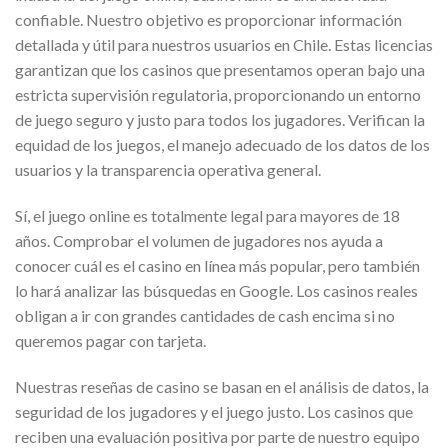
confiable. Nuestro objetivo es proporcionar información
detallada y útil para nuestros usuarios en Chile. Estas licencias
garantizan que los casinos que presentamos operan bajo una
estricta supervisión regulatoria, proporcionando un entorno
de juego seguro y justo para todos los jugadores. Verifican la
equidad de los juegos, el manejo adecuado de los datos de los
usuarios y la transparencia operativa general.
Sí, el juego online es totalmente legal para mayores de 18
años. Comprobar el volumen de jugadores nos ayuda a
conocer cuál es el casino en línea más popular, pero también
lo hará analizar las búsquedas en Google. Los casinos reales
obligan a ir con grandes cantidades de cash encima si no
queremos pagar con tarjeta.
Nuestras reseñas de casino se basan en el análisis de datos, la
seguridad de los jugadores y el juego justo. Los casinos que
reciben una evaluación positiva por parte de nuestro equipo