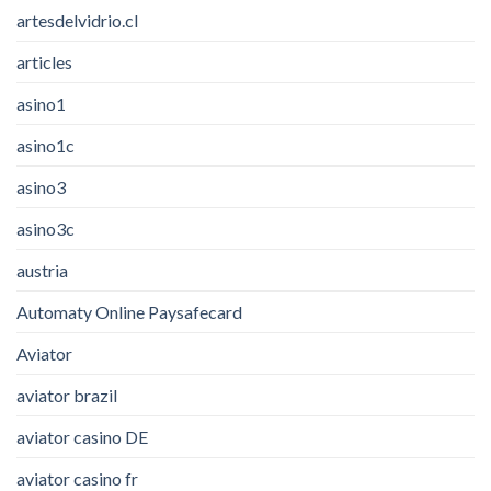
artesdelvidrio.cl
articles
asino1
asino1c
asino3
asino3c
austria
Automaty Online Paysafecard
Aviator
aviator brazil
aviator casino DE
aviator casino fr