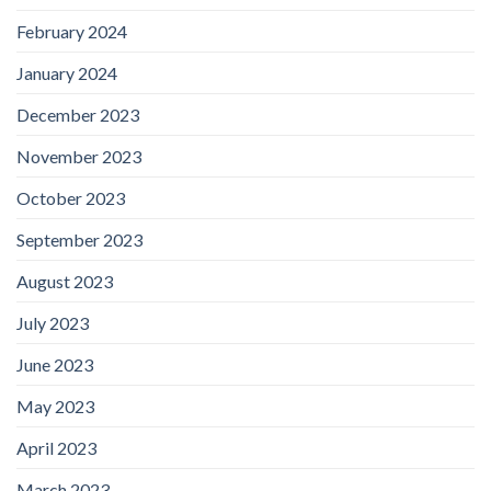
February 2024
January 2024
December 2023
November 2023
October 2023
September 2023
August 2023
July 2023
June 2023
May 2023
April 2023
March 2023