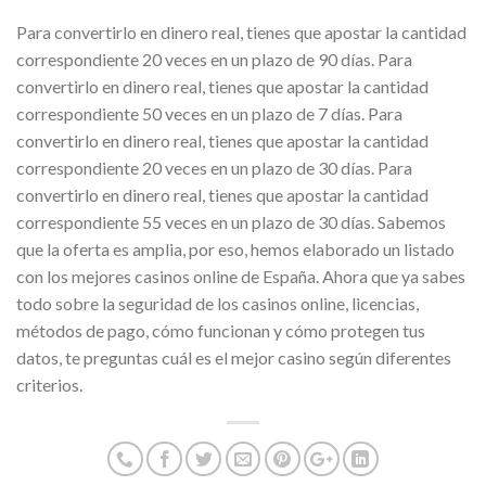
Para convertirlo en dinero real, tienes que apostar la cantidad
correspondiente 20 veces en un plazo de 90 días. Para
convertirlo en dinero real, tienes que apostar la cantidad
correspondiente 50 veces en un plazo de 7 días. Para
convertirlo en dinero real, tienes que apostar la cantidad
correspondiente 20 veces en un plazo de 30 días. Para
convertirlo en dinero real, tienes que apostar la cantidad
correspondiente 55 veces en un plazo de 30 días. Sabemos
que la oferta es amplia, por eso, hemos elaborado un listado
con los mejores casinos online de España. Ahora que ya sabes
todo sobre la seguridad de los casinos online, licencias,
métodos de pago, cómo funcionan y cómo protegen tus
datos, te preguntas cuál es el mejor casino según diferentes
criterios.