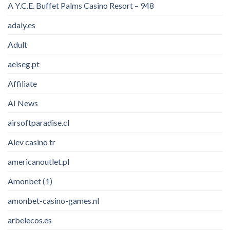
A Y.C.E. Buffet Palms Casino Resort – 948
adaly.es
Adult
aeiseg.pt
Affiliate
AI News
airsoftparadise.cl
Alev casino tr
americanoutlet.pl
Amonbet (1)
amonbet-casino-games.nl
arbelecos.es