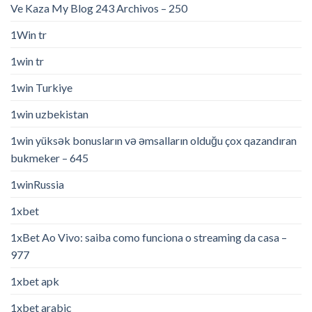
Ve Kaza My Blog 243 Archivos – 250
1Win tr
1win tr
1win Turkiye
1win uzbekistan
1win yüksək bonusların və əmsalların olduğu çox qazandıran
bukmeker – 645
1winRussia
1xbet
1xBet Ao Vivo: saiba como funciona o streaming da casa –
977
1xbet apk
1xbet arabic