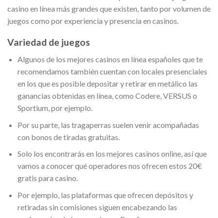
casino en línea más grandes que existen, tanto por volumen de
juegos como por experiencia y presencia en casinos.
Variedad de juegos
Algunos de los mejores casinos en línea españoles que te
recomendamos también cuentan con locales presenciales
en los que es posible depositar y retirar en metálico las
ganancias obtenidas en línea, como Codere, VERSUS o
Sportium, por ejemplo.
Por su parte, las tragaperras suelen venir acompañadas
con bonos de tiradas gratuitas.
Solo los encontrarás en los mejores casinos online, así que
vamos a conocer qué operadores nos ofrecen estos 20€
gratis para casino.
Por ejemplo, las plataformas que ofrecen depósitos y
retiradas sin comisiones siguen encabezando las