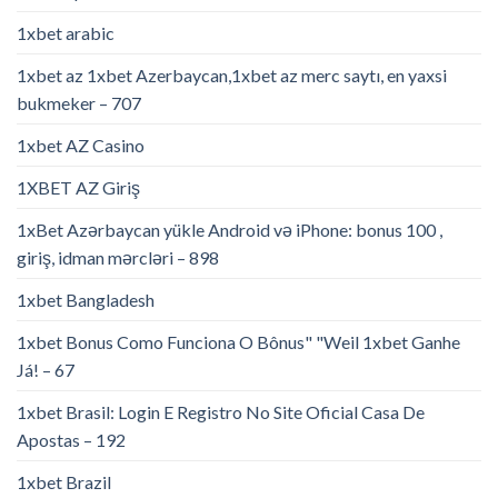
1xbet arabic
1xbet az 1xbet Azerbaycan,1xbet az merc saytı, en yaxsi
bukmeker – 707
1xbet AZ Casino
1XBET AZ Giriş
1xBet Azərbaycan yükle Android və iPhone: bonus 100 ,
giriş, idman mərcləri – 898
1xbet Bangladesh
1xbet Bonus Como Funciona O Bônus" "Weil 1xbet Ganhe
Já! – 67
1xbet Brasil: Login E Registro No Site Oficial Casa De
Apostas – 192
1xbet Brazil