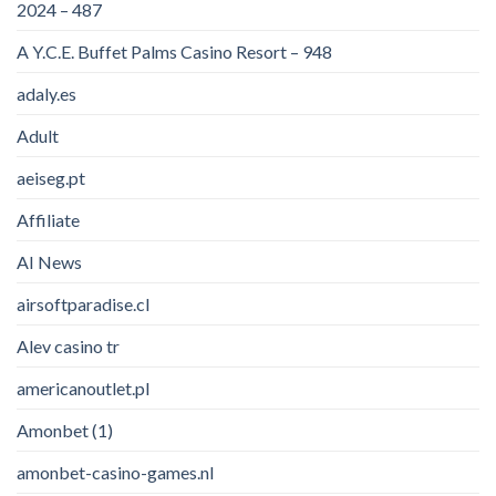
2024 – 487
A Y.C.E. Buffet Palms Casino Resort – 948
adaly.es
Adult
aeiseg.pt
Affiliate
AI News
airsoftparadise.cl
Alev casino tr
americanoutlet.pl
Amonbet (1)
amonbet-casino-games.nl