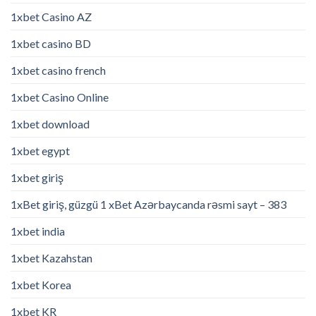
1xbet Casino AZ
1xbet casino BD
1xbet casino french
1xbet Casino Online
1xbet download
1xbet egypt
1xbet giriş
1xBet giriş, güzgü 1 xBet Azərbaycanda rəsmi sayt – 383
1xbet india
1xbet Kazahstan
1xbet Korea
1xbet KR