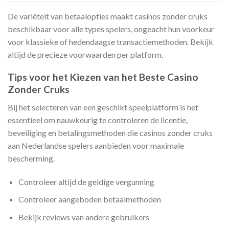
De variëteit van betaalopties maakt casinos zonder cruks
beschikbaar voor alle types spelers, ongeacht hun voorkeur
voor klassieke of hedendaagse transactiemethoden. Bekijk
altijd de precieze voorwaarden per platform.
Tips voor het Kiezen van het Beste Casino
Zonder Cruks
Bij het selecteren van een geschikt speelplatform is het
essentieel om nauwkeurig te controleren de licentie,
beveiliging en betalingsmethoden die casinos zonder cruks
aan Nederlandse spelers aanbieden voor maximale
bescherming.
Controleer altijd de geldige vergunning
Controleer aangeboden betaalmethoden
Bekijk reviews van andere gebruikers