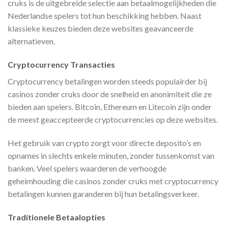
cruks is de uitgebreide selectie aan betaalmogelijkheden die
Nederlandse spelers tot hun beschikking hebben. Naast
klassieke keuzes bieden deze websites geavanceerde
alternatieven.
Cryptocurrency Transacties
Cryptocurrency betalingen worden steeds populairder bij
casinos zonder cruks door de snelheid en anonimiteit die ze
bieden aan spelers. Bitcoin, Ethereum en Litecoin zijn onder
de meest geaccepteerde cryptocurrencies op deze websites.
Het gebruik van crypto zorgt voor directe deposito’s en
opnames in slechts enkele minuten, zonder tussenkomst van
banken. Veel spelers waarderen de verhoogde
geheimhouding die casinos zonder cruks met cryptocurrency
betalingen kunnen garanderen bij hun betalingsverkeer.
Traditionele Betaalopties