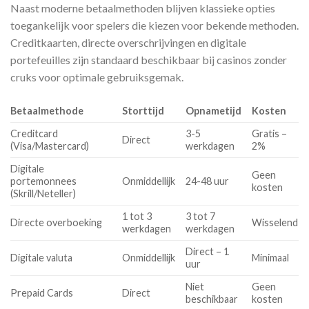
Naast moderne betaalmethoden blijven klassieke opties
toegankelijk voor spelers die kiezen voor bekende methoden.
Creditkaarten, directe overschrijvingen en digitale
portefeuilles zijn standaard beschikbaar bij casinos zonder
cruks voor optimale gebruiksgemak.
Betaalmethode
Storttijd
Opnametijd
Kosten
Creditcard
3-5
Gratis –
Direct
(Visa/Mastercard)
werkdagen
2%
Digitale
Geen
portemonnees
Onmiddellijk
24-48 uur
kosten
(Skrill/Neteller)
1 tot 3
3 tot 7
Directe overboeking
Wisselend
werkdagen
werkdagen
Direct – 1
Digitale valuta
Onmiddellijk
Minimaal
uur
Niet
Geen
Prepaid Cards
Direct
beschikbaar
kosten