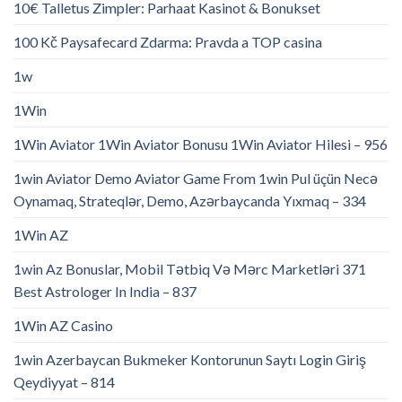
10€ Talletus Zimpler: Parhaat Kasinot & Bonukset
100 Kč Paysafecard Zdarma: Pravda a TOP casina
1w
1Win
1Win Aviator 1Win Aviator Bonusu 1Win Aviator Hilesi – 956
1win Aviator Demo Aviator Game From 1win Pul üçün Necə
Oynamaq, Strateqlər, Demo, Azərbaycanda Yıxmaq – 334
1Win AZ
1win Az Bonuslar, Mobil Tətbiq Və Mərc Marketləri 371
Best Astrologer In India – 837
1Win AZ Casino
1win Azerbaycan Bukmeker Kontorunun Saytı Login Giriş
Qeydiyyat – 814