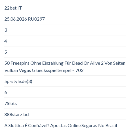
22bet IT
25.06.2026 RU0297
3
4
5
50 Freespins Ohne Einzahlung Für Dead Or Alive 2 Von Seiten
Vulkan Vegas Gluecksspieltempel – 703
5p-style.de(3)
6
7Slots
888starz bd
A Slottica É Confiável? Apostas Online Seguras No Brasil