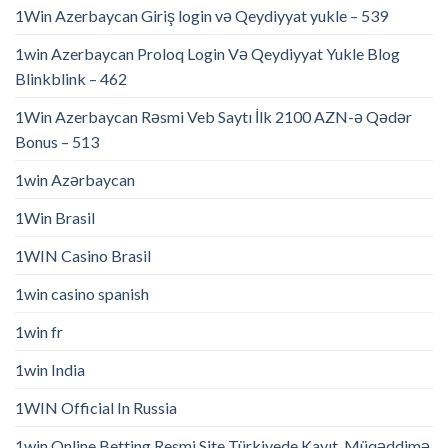
1Win Azerbaycan Giriş login və Qeydiyyat yukle – 539
1win Azerbaycan Proloq Login Və Qeydiyyat Yukle Blog
Blinkblink – 462
1Win Azerbaycan Rəsmi Veb Saytı İlk 2100 AZN-ə Qədər
Bonus – 513
1win Azərbaycan
1Win Brasil
1WIN Casino Brasil
1win casino spanish
1win fr
1win India
1WIN Official In Russia
1win Online Betting Resmi Site Türkiyede Kayıt, Müqəddimə,