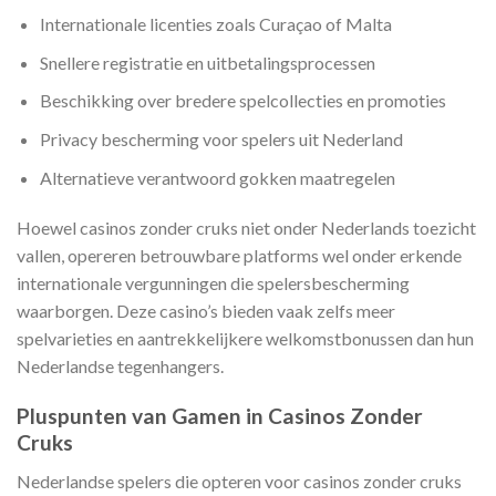
Internationale licenties zoals Curaçao of Malta
Snellere registratie en uitbetalingsprocessen
Beschikking over bredere spelcollecties en promoties
Privacy bescherming voor spelers uit Nederland
Alternatieve verantwoord gokken maatregelen
Hoewel casinos zonder cruks niet onder Nederlands toezicht
vallen, opereren betrouwbare platforms wel onder erkende
internationale vergunningen die spelersbescherming
waarborgen. Deze casino’s bieden vaak zelfs meer
spelvarieties en aantrekkelijkere welkomstbonussen dan hun
Nederlandse tegenhangers.
Pluspunten van Gamen in Casinos Zonder
Cruks
Nederlandse spelers die opteren voor casinos zonder cruks