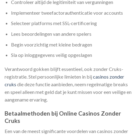
Controleer altijd de legitimiteit van vergunningen
Implementeer tweefactorauthenticatie voor accounts
Selecteer platforms met SSL-certificering
Lees beoordelingen van andere spelers
Begin voorzichtig met kleine bedragen
Sla op inloggegevens veilig opgeslagen
Verantwoord gokken blijft essentieel, ook zonder Cruks-
registratie. Stel persoonlijke limieten in bij
casinos zonder
cruks
die deze functie aanbieden, neem regelmatige breaks
en speel alleen met geld dat je kunt missen voor een veilige en
aangename ervaring.
Betaalmethoden bij Online Casinos Zonder
Cruks
Een van de meest significante voordelen van casinos zonder