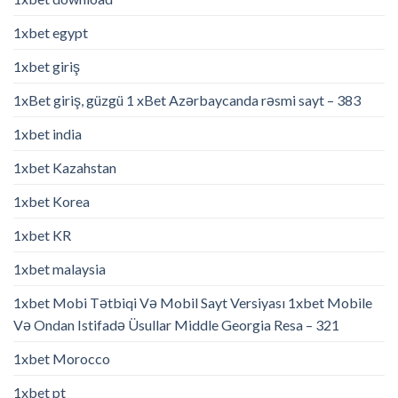
1xbet egypt
1xbet giriş
1xBet giriş, güzgü 1 xBet Azərbaycanda rəsmi sayt – 383
1xbet india
1xbet Kazahstan
1xbet Korea
1xbet KR
1xbet malaysia
1xbet Mobi Tətbiqi Və Mobil Sayt Versiyası 1xbet Mobile
Və Ondan Istifadə Üsullar Middle Georgia Resa – 321
1xbet Morocco
1xbet pt