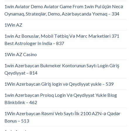
1win Aviator Demo Aviator Game From 1win Pul üçün Necə
Oynamaq, Strateqlər, Demo, Azərbaycanda Yıxmaq – 334
1Win AZ
1win Az Bonuslar, Mobil Tətbiq Və Mərc Marketləri 371
Best Astrologer In India – 837
1Win AZ Casino
1win Azerbaycan Bukmeker Kontorunun Saytı Login Giriş
Qeydiyyat – 814
1Win Azerbaycan Giriş login və Qeydiyyat yukle – 539
1win Azerbaycan Proloq Login Və Qeydiyyat Yukle Blog
Blinkblink – 462
1Win Azerbaycan Rəsmi Veb Saytı İlk 2100 AZN-ə Qədər
Bonus – 513