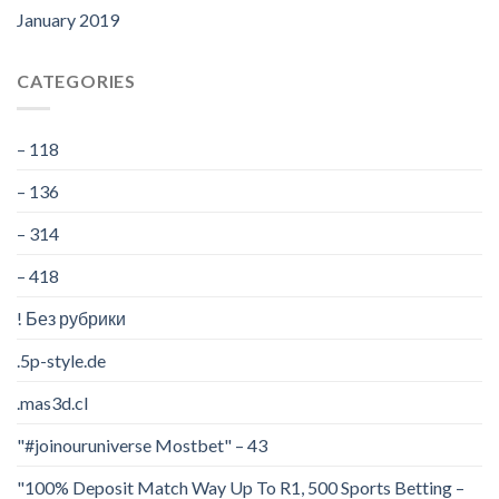
January 2019
CATEGORIES
– 118
– 136
– 314
– 418
! Без рубрики
.5p-style.de
.mas3d.cl
"#joinouruniverse Mostbet" – 43
"100% Deposit Match Way Up To R1, 500 Sports Betting –