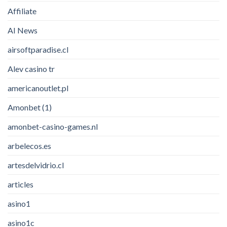
Affiliate
AI News
airsoftparadise.cl
Alev casino tr
americanoutlet.pl
Amonbet (1)
amonbet-casino-games.nl
arbelecos.es
artesdelvidrio.cl
articles
asino1
asino1c