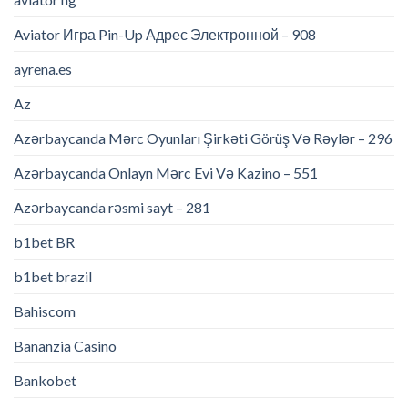
Aviator Игра Pin-Up Адрес Электронной – 908
ayrena.es
Az
Azərbaycanda Mərc Oyunları Şirkəti Görüş Və Rəylər – 296
Azərbaycanda Onlayn Mərc Evi Və Kazino – 551
Azərbaycanda rəsmi sayt – 281
b1bet BR
b1bet brazil
Bahiscom
Bananzia Casino
Bankobet