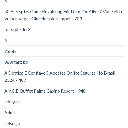
5
50 Freespins Ohne Einzahlung Für Dead Or Alive 2 Von Seiten
Vulkan Vegas Gluecksspieltempel – 703
5p-style.de(3)
6
7Slots
888starz bd
A Slottica É Confiável? Apostas Online Seguras No Brasil
2024 – 487
A Y.C.E. Buffet Palms Casino Resort – 948
adaly.es
Adult
aeiseg.pt