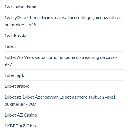
1win uzbekistan
1win yüksək bonusların və əmsalların olduğu çox qazandıran
bukmeker – 645
1winRussia
1xbet
1xBet Ao Vivo: saiba como funciona o streaming da casa –
977
1xbet apk
1xbet arabic
1xbet az 1xbet Azerbaycan,1xbet az merc saytı, en yaxsi
bukmeker – 707
1xbet AZ Casino
1XBET AZ Giriş