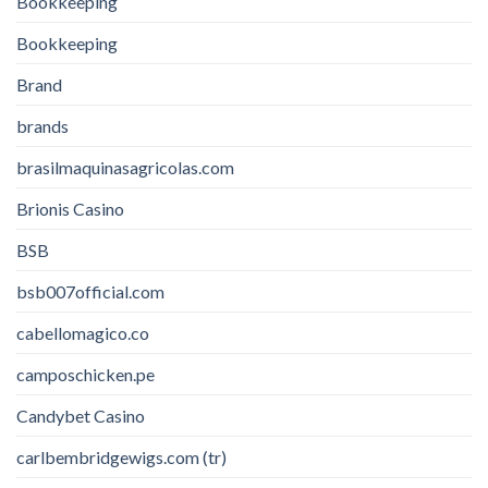
Bookkeeping
Bookkeeping
Brand
brands
brasilmaquinasagricolas.com
Brionis Casino
BSB
bsb007official.com
cabellomagico.co
camposchicken.pe
Candybet Casino
carlbembridgewigs.com (tr)