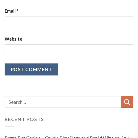
Email
*
Website
RECENT POSTS
Retro Bet Casino – Quick‑Play Slots and Rapid Wins on Any