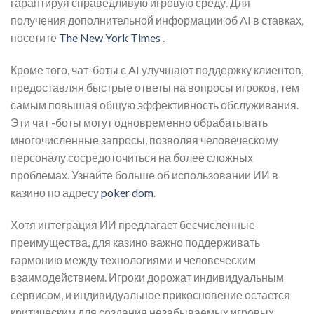
гарантируя справедливую игровую среду. Для
получения дополнительной информации об AI в ставках,
посетите
The New York Times
.
Кроме того, чат-боты с AI улучшают поддержку клиентов,
предоставляя быстрые ответы на вопросы игроков, тем
самым повышая общую эффективность обслуживания.
Эти чат -боты могут одновременно обрабатывать
многочисленные запросы, позволяя человеческому
персоналу сосредоточиться на более сложных
проблемах. Узнайте больше об использовании ИИ в
казино по адресу
poker dom
.
Хотя интеграция ИИ предлагает бесчисленные
преимущества, для казино важно поддерживать
гармонию между технологиями и человеческим
взаимодействием. Игроки дорожат индивидуальным
сервисом, и индивидуальное прикосновение остается
критическим для создания незабываемых игровых