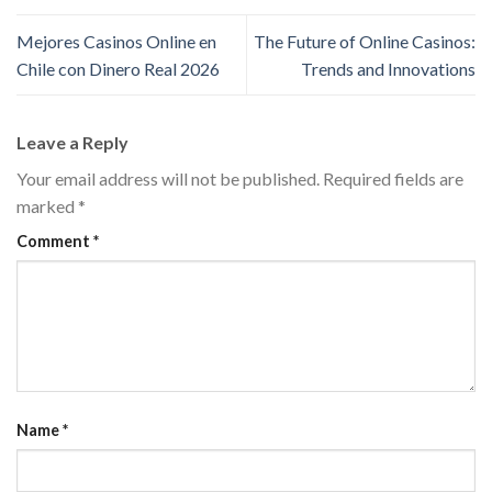
Mejores Casinos Online en
The Future of Online Casinos:
Chile con Dinero Real 2026 ️
Trends and Innovations
Leave a Reply
Your email address will not be published.
Required fields are
marked
*
Comment
*
Name
*