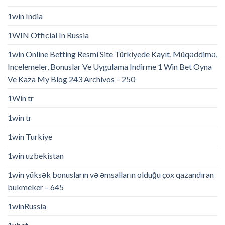
1win India
1WIN Official In Russia
1win Online Betting Resmi Site Türkiyede Kayıt, Müqəddimə,
Incelemeler, Bonuslar Ve Uygulama Indirme 1 Win Bet Oyna
Ve Kaza My Blog 243 Archivos – 250
1Win tr
1win tr
1win Turkiye
1win uzbekistan
1win yüksək bonusların və əmsalların olduğu çox qazandıran
bukmeker – 645
1winRussia