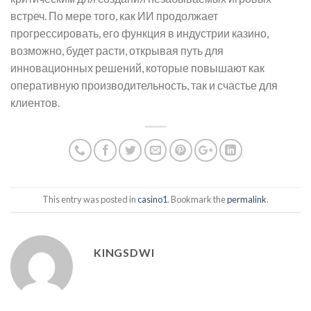
встреч. По мере того, как ИИ продолжает
прогрессировать, его функция в индустрии казино,
возможно, будет расти, открывая путь для
инновационных решений, которые повышают как
оперативную производительность, так и счастье для
клиентов.
This entry was posted in
casino1
. Bookmark the
permalink
.
KINGSDWI