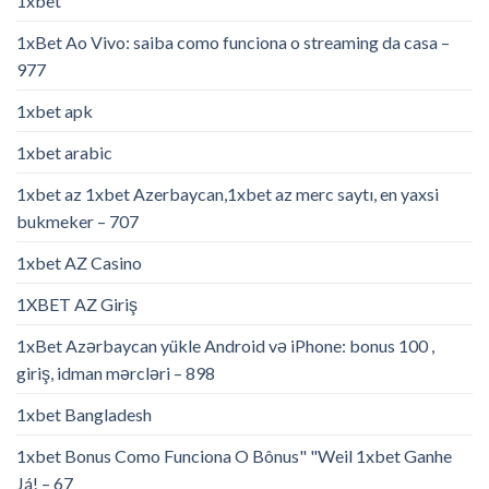
1xbet
1xBet Ao Vivo: saiba como funciona o streaming da casa –
977
1xbet apk
1xbet arabic
1xbet az 1xbet Azerbaycan,1xbet az merc saytı, en yaxsi
bukmeker – 707
1xbet AZ Casino
1XBET AZ Giriş
1xBet Azərbaycan yükle Android və iPhone: bonus 100 ,
giriş, idman mərcləri – 898
1xbet Bangladesh
1xbet Bonus Como Funciona O Bônus" "Weil 1xbet Ganhe
Já! – 67