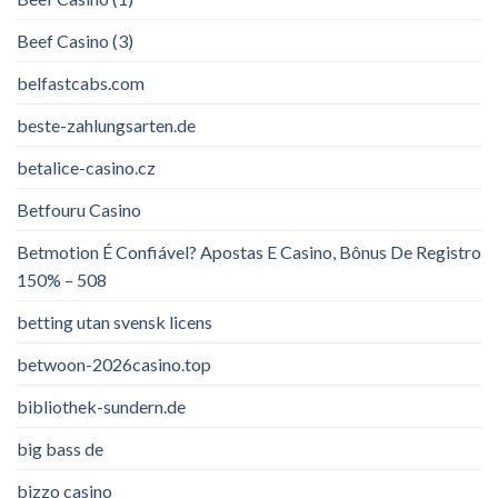
Beef Casino (3)
belfastcabs.com
beste-zahlungsarten.de
betalice-casino.cz
Betfouru Casino
Betmotion É Confiável? Apostas E Casino, Bônus De Registro
150% – 508
betting utan svensk licens
betwoon-2026casino.top
bibliothek-sundern.de
big bass de
bizzo casino