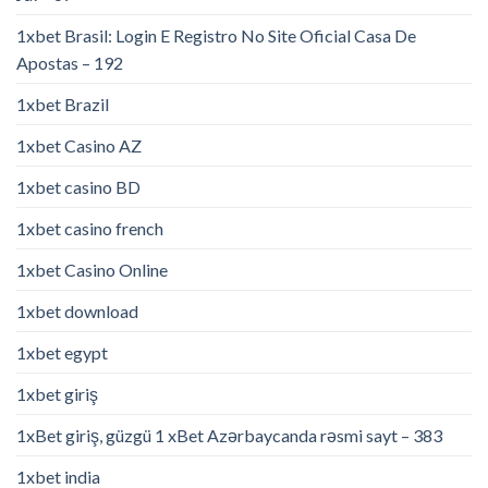
1xbet Brasil: Login E Registro No Site Oficial Casa De
Apostas – 192
1xbet Brazil
1xbet Casino AZ
1xbet casino BD
1xbet casino french
1xbet Casino Online
1xbet download
1xbet egypt
1xbet giriş
1xBet giriş, güzgü 1 xBet Azərbaycanda rəsmi sayt – 383
1xbet india