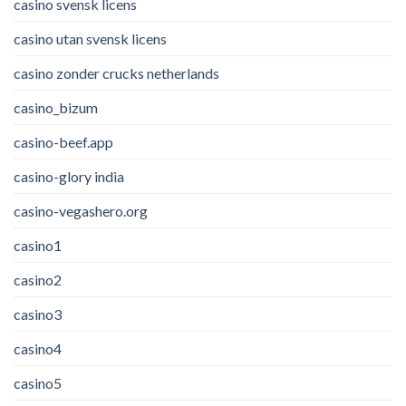
casino svensk licens
casino utan svensk licens
casino zonder crucks netherlands
casino_bizum
casino-beef.app
casino-glory india
casino-vegashero.org
casino1
casino2
casino3
casino4
casino5