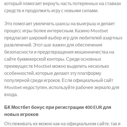
который помогает вернуть часть потерянных на ставках
средств и продолжить игру с новыми силами.
Это помогает увеличить шансы на выигрыш и делает
процесс игры более интересным. Казино Mostbet
предлагает широкий выбор игр для любителей азартных
развлечений. Этот шаг важен для обеспечения
безопасности и предотвращения мошенничества на
сайте букмекерской конторы. Среди основных
преимуществ Mostbet можно выделить несколько
особенностей, которые делают эту платформу
популярной среди игроков. Если официальный сайт
Mostbet недоступен, используйте рабочее зеркало для
входа.
БК Мостбет бонус при регистрации 400 EUR для
новых игроков
Отслеживать их можно как на официальном сайте, так и