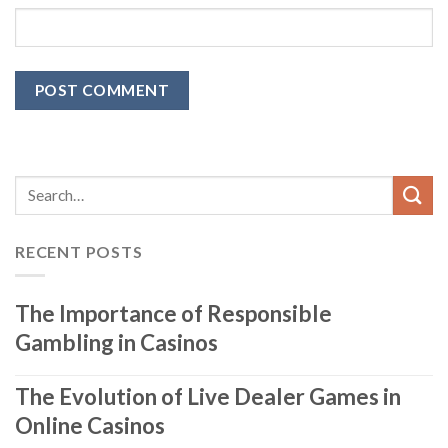
RECENT POSTS
The Importance of Responsible
Gambling in Casinos
The Evolution of Live Dealer Games in
Online Casinos