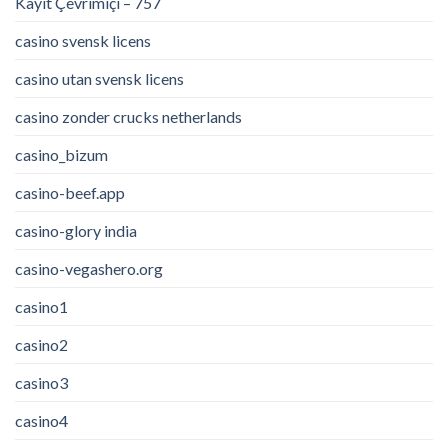
Kayıt Çevrimiçi – 757
casino svensk licens
casino utan svensk licens
casino zonder crucks netherlands
casino_bizum
casino-beef.app
casino-glory india
casino-vegashero.org
casino1
casino2
casino3
casino4