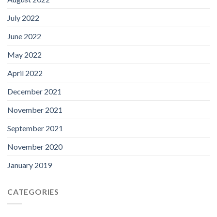
July 2022
June 2022
May 2022
April 2022
December 2021
November 2021
September 2021
November 2020
January 2019
CATEGORIES