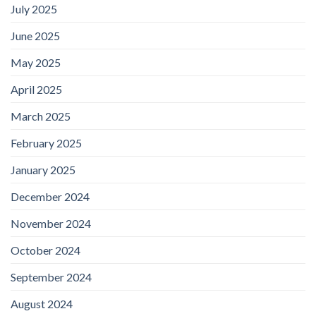
July 2025
June 2025
May 2025
April 2025
March 2025
February 2025
January 2025
December 2024
November 2024
October 2024
September 2024
August 2024