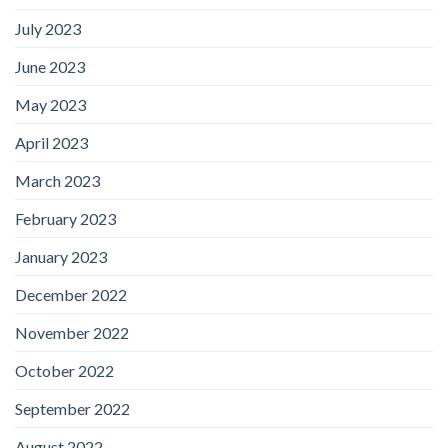
July 2023
June 2023
May 2023
April 2023
March 2023
February 2023
January 2023
December 2022
November 2022
October 2022
September 2022
August 2022