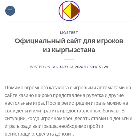
Skip
to
content
MOSTBET
Официальный сайт для игроков
из кыргызстана
POSTED ON
JANUARY 23, 2026
BY
KINGSDWI
Помимо огромного каталога с игровыми автоматами на
сайте казино широко представлена рулетка и другие
настольные игры. После регистрации играть можно на
свои деньги или тратить предоставленные бонусы. В
ситуации, когда игрок намерен делать ставки на деньги и
играть ради выигрыша, необходимо пройти
регистрацию, сделать депозит.