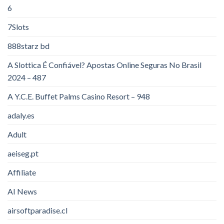
6
7Slots
888starz bd
A Slottica É Confiável? Apostas Online Seguras No Brasil
2024 – 487
A Y.C.E. Buffet Palms Casino Resort – 948
adaly.es
Adult
aeiseg.pt
Affiliate
AI News
airsoftparadise.cl