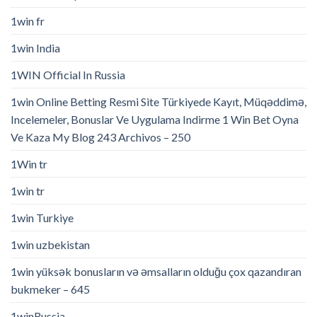
1win fr
1win India
1WIN Official In Russia
1win Online Betting Resmi Site Türkiyede Kayıt, Müqəddimə,
Incelemeler, Bonuslar Ve Uygulama Indirme 1 Win Bet Oyna
Ve Kaza My Blog 243 Archivos – 250
1Win tr
1win tr
1win Turkiye
1win uzbekistan
1win yüksək bonusların və əmsalların olduğu çox qazandıran
bukmeker – 645
1winRussia