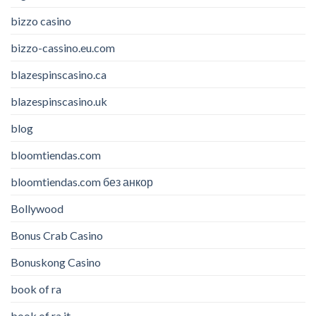
bizzo casino
bizzo-cassino.eu.com
blazespinscasino.ca
blazespinscasino.uk
blog
bloomtiendas.com
bloomtiendas.com без анкор
Bollywood
Bonus Crab Casino
Bonuskong Casino
book of ra
book of ra it