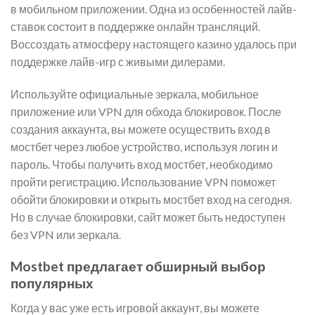
в мобильном приложении. Одна из особенностей лайв-
ставок состоит в поддержке онлайн трансляций.
Воссоздать атмосферу настоящего казино удалось при
поддержке лайв-игр с живыми дилерами.
Используйте официальные зеркала, мобильное
приложение или VPN для обхода блокировок. После
создания аккаунта, вы можете осуществить вход в
мостбет через любое устройство, используя логин и
пароль. Чтобы получить вход мостбет, необходимо
пройти регистрацию. Использование VPN поможет
обойти блокировки и открыть мостбет вход на сегодня.
Но в случае блокировки, сайт может быть недоступен
без VPN или зеркала.
Mostbet предлагает обширный выбор
популярных
Когда у вас уже есть игровой аккаунт, вы можете