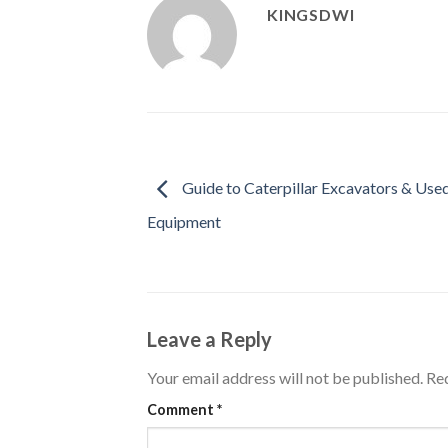
KINGSDWI
Guide to Caterpillar Excavators & Use
Equipment
Leave a Reply
Your email address will not be published.
Req
Comment
*