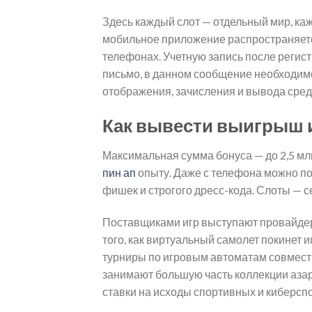
Здесь каждый слот — отдельный мир, к
мобильное приложение распространяется
телефонах. Учетную запись после регист
письмо, в данном сообщение необходимо
отображения, зачисления и вывода сред
Как вывести выигрыш и
Максимальная сумма бонуса — до 2,5 мл
пин ап
опыту. Даже с телефона можно по
фишек и строгого дресс-кода. Слоты — с
Поставщиками игр выступают провайдеры
того, как виртуальный самолет покинет 
турниры по игровым автоматам совмест
занимают большую часть коллекции азар
ставки на исходы спортивных и киберсп