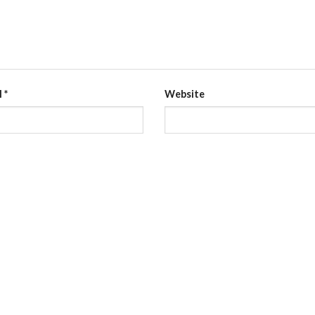
l
*
Website