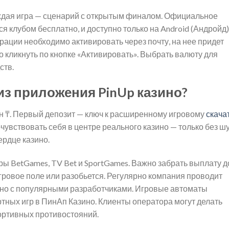
аждая игра — сценарий с открытым финалом. Официальное
 клубом бесплатно, и доступно только на Android (Андройд)
рации необходимо активировать через почту, на нее придет
 кликнуть по кнопке «Активировать». Выбрать валюту для
ств.
з приложения PinUp казино?
н ₸. Первый депозит — ключ к расширенному игровому
скача
чувствовать себя в центре реального казино — только без ш
ердце казино.
 BetGames, TV Bet и SportGames. Важно забрать выплату д
игровое поле или разобьется. Регулярно компания проводит
но с популярными разработчиками. Игровые автоматы
тных игр в ПинАп Казино. Клиенты оператора могут делать
ортивных противостояний.