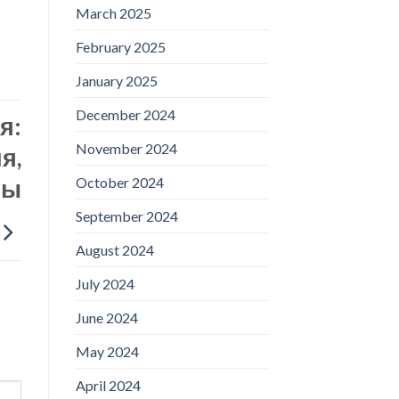
March 2025
February 2025
January 2025
December 2024
я:
November 2024
я,
October 2024
мы
September 2024
August 2024
July 2024
June 2024
May 2024
April 2024