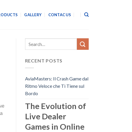
RODUCTS
GALLERY
CONTAC US
RECENT POSTS
AviaMasters: Il Crash Game dal
Ritmo Veloce che Ti Tiene sul
Bordo
The Evolution of
ые
на
Live Dealer
Games in Online