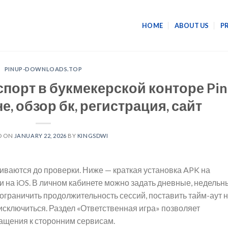
HOME
ABOUT US
P
PINUP-DOWNLOADS.TOP
 спорт в букмекерской конторе Pin
е, обзор бк, регистрация, сайт
D ON
JANUARY 22, 2026
BY
KINGSDWI
иваются до проверки. Ниже — краткая установка APK на
нки на iOS. В личном кабинете можно задать дневные, недельн
 ограничить продолжительность сессий, поставить тайм-аут 
сключиться. Раздел «Ответственная игра» позволяет
ащения к сторонним сервисам.