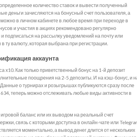
 определенное количество ставок и вывести полученный
ые деньги зачисляются на бонусный счет пользователя, а
можно в личном кабинете в любое время при переходе в
нусов и участия в акциях рекомендовано регулярно
и подписаться на рассылку уведомлений на почту или
в ту валюту, которая выбрана при регистрации.
верификация аккаунта
 х10. Как только приветственный бонус на 1-й депозит
лнительные поощрения на 2-5 депозиты. И на кэш-бонус, и н
Данные о турнирах и розыгрышах публикуются сразу после
P 634, теперь можно отслеживать любые виды активности в
 игровой баланс или их выводом на реальный счет
жки, связь с которыми доступна в онлайн-чате или Telegra
твляется моментально, а вывод денег длится от нескольких