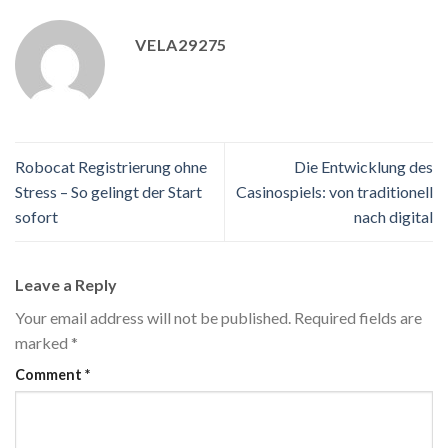
VELA29275
Robocat Registrierung ohne
Die Entwicklung des
Stress – So gelingt der Start
Casinospiels: von traditionell
sofort
nach digital
Leave a Reply
Your email address will not be published.
Required fields are
marked
*
Comment
*