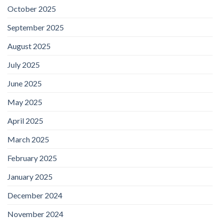
October 2025
September 2025
August 2025
July 2025
June 2025
May 2025
April 2025
March 2025
February 2025
January 2025
December 2024
November 2024