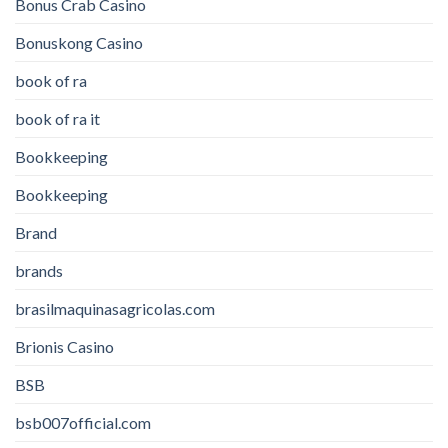
Bonus Crab Casino
Bonuskong Casino
book of ra
book of ra it
Bookkeeping
Bookkeeping
Brand
brands
brasilmaquinasagricolas.com
Brionis Casino
BSB
bsb007official.com