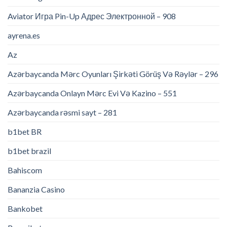
Aviator Игра Pin-Up Адрес Электронной – 908
ayrena.es
Az
Azərbaycanda Mərc Oyunları Şirkəti Görüş Və Rəylər – 296
Azərbaycanda Onlayn Mərc Evi Və Kazino – 551
Azərbaycanda rəsmi sayt – 281
b1bet BR
b1bet brazil
Bahiscom
Bananzia Casino
Bankobet