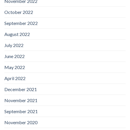
November 2022
October 2022
September 2022
August 2022
July 2022
June 2022
May 2022
April 2022
December 2021
November 2021
September 2021
November 2020