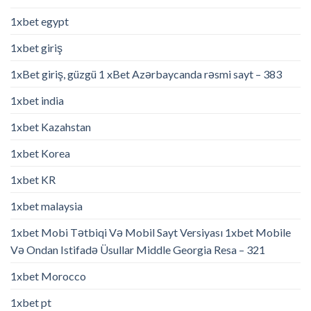
1xbet egypt
1xbet giriş
1xBet giriş, güzgü 1 xBet Azərbaycanda rəsmi sayt – 383
1xbet india
1xbet Kazahstan
1xbet Korea
1xbet KR
1xbet malaysia
1xbet Mobi Tətbiqi Və Mobil Sayt Versiyası 1xbet Mobile
Və Ondan Istifadə Üsullar Middle Georgia Resa – 321
1xbet Morocco
1xbet pt