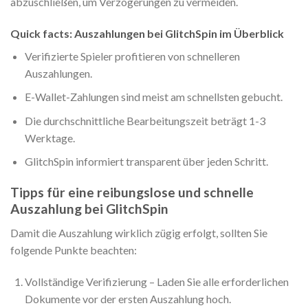
abzuschließen, um Verzögerungen zu vermeiden.
Quick facts: Auszahlungen bei GlitchSpin im Überblick
Verifizierte Spieler profitieren von schnelleren
Auszahlungen.
E-Wallet-Zahlungen sind meist am schnellsten gebucht.
Die durchschnittliche Bearbeitungszeit beträgt 1-3
Werktage.
GlitchSpin informiert transparent über jeden Schritt.
Tipps für eine reibungslose und schnelle
Auszahlung bei GlitchSpin
Damit die Auszahlung wirklich zügig erfolgt, sollten Sie
folgende Punkte beachten:
Vollständige Verifizierung – Laden Sie alle erforderlichen
Dokumente vor der ersten Auszahlung hoch.