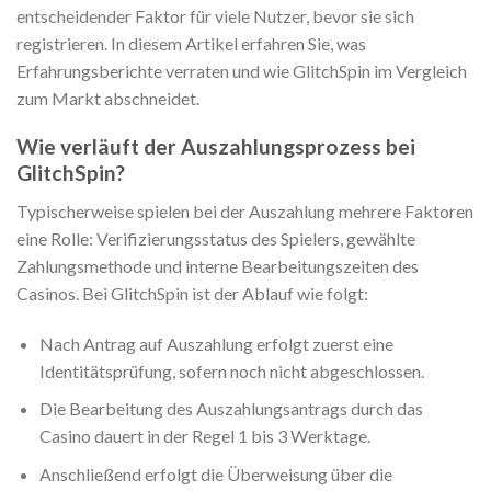
entscheidender Faktor für viele Nutzer, bevor sie sich
registrieren. In diesem Artikel erfahren Sie, was
Erfahrungsberichte verraten und wie GlitchSpin im Vergleich
zum Markt abschneidet.
Wie verläuft der Auszahlungsprozess bei
GlitchSpin?
Typischerweise spielen bei der Auszahlung mehrere Faktoren
eine Rolle: Verifizierungsstatus des Spielers, gewählte
Zahlungsmethode und interne Bearbeitungszeiten des
Casinos. Bei GlitchSpin ist der Ablauf wie folgt:
Nach Antrag auf Auszahlung erfolgt zuerst eine
Identitätsprüfung, sofern noch nicht abgeschlossen.
Die Bearbeitung des Auszahlungsantrags durch das
Casino dauert in der Regel 1 bis 3 Werktage.
Anschließend erfolgt die Überweisung über die