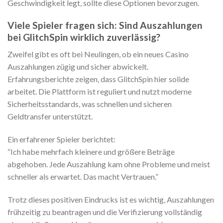
Geschwindigkeit legt, sollte diese Optionen bevorzugen.
Viele Spieler fragen sich: Sind Auszahlungen
bei GlitchSpin wirklich zuverlässig?
Zweifel gibt es oft bei Neulingen, ob ein neues Casino
Auszahlungen zügig und sicher abwickelt.
Erfahrungsberichte zeigen, dass GlitchSpin hier solide
arbeitet. Die Plattform ist reguliert und nutzt moderne
Sicherheitsstandards, was schnellen und sicheren
Geldtransfer unterstützt.
Ein erfahrener Spieler berichtet:
“Ich habe mehrfach kleinere und größere Beträge
abgehoben. Jede Auszahlung kam ohne Probleme und meist
schneller als erwartet. Das macht Vertrauen.”
Trotz dieses positiven Eindrucks ist es wichtig, Auszahlungen
frühzeitig zu beantragen und die Verifizierung vollständig