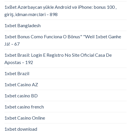
1xBet Azərbaycan yükle Android və iPhone: bonus 100 ,
giriş, idman mərcləri – 898
1xbet Bangladesh
1xbet Bonus Como Funciona O Bônus" "Weil 1xbet Ganhe
Já! – 67
1xbet Brasil: Login E Registro No Site Oficial Casa De
Apostas – 192
1xbet Brazil
1xbet Casino AZ
1xbet casino BD
1xbet casino french
1xbet Casino Online
1xbet download