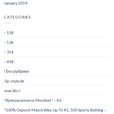
January 2019
CATEGORIES
– 118
– 136
– 314
– 418
! Без рубрики
.5p-style.de
.mas3d.cl
"#joinouruniverse Mostbet" – 43
"100% Deposit Match Way Up To R1, 500 Sports Betting –