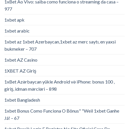
1xBet Ao Vivo: saiba como funciona o streaming da casa –
977
1xbet apk
1xbet arabic
1xbet az 1xbet Azerbaycan,1xbet az merc saytı, en yaxsi
bukmeker – 707
1xbet AZ Casino
1XBET AZ Giriş
1xBet Azərbaycan yükle Android və iPhone: bonus 100 ,
giriş, idman mərcləri – 898
1xbet Bangladesh
1xbet Bonus Como Funciona O Bônus" "Weil 1xbet Ganhe
Já! – 67
1xbet Brasil: Login E Registro No Site Oficial Casa De