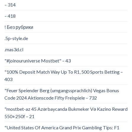
– 314
– 418
! Без рубрики
.5p-style.de
.mas3d.cl
"#joinouruniverse Mostbet" – 43
"100% Deposit Match Way Up To R1, 500 Sports Betting –
403
"Feuer Speiender Berg (umgangssprachlich) Vegas Bonus
Code 2024 Aktionscode Fifty Freispiele – 732
"mostbet-az 45 Azərbaycanda Bukmeker Və Kazino Reward
550+250f – 21
"United States Of America Grand Prix Gambling Tips: F1