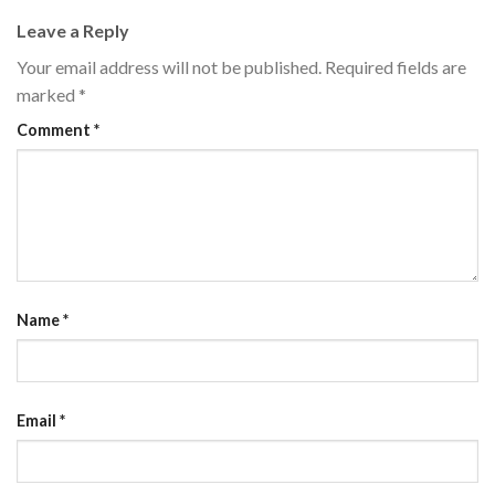
Leave a Reply
Your email address will not be published.
Required fields are
marked
*
Comment
*
Name
*
Email
*