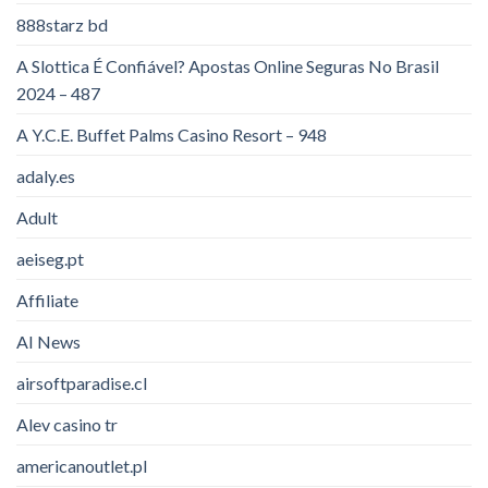
888starz bd
A Slottica É Confiável? Apostas Online Seguras No Brasil
2024 – 487
A Y.C.E. Buffet Palms Casino Resort – 948
adaly.es
Adult
aeiseg.pt
Affiliate
AI News
airsoftparadise.cl
Alev casino tr
americanoutlet.pl