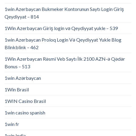
1win Azerbaycan Bukmeker Kontorunun Saytı Login Giriş
Qeydiyyat – 814
1Win Azerbaycan Giriş login və Qeydiyyat yukle – 539
1win Azerbaycan Proloq Login Və Qeydiyyat Yukle Blog
Blinkblink – 462
1Win Azerbaycan Rəsmi Veb Saytı İlk 2100 AZN-ə Qədər
Bonus – 513
1win Azərbaycan
1Win Brasil
1WIN Casino Brasil
1win casino spanish
1win fr
1win India