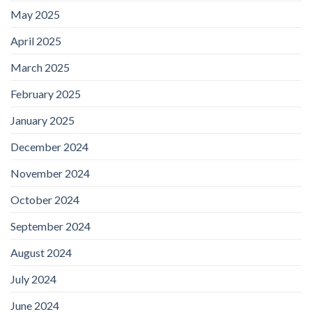
May 2025
April 2025
March 2025
February 2025
January 2025
December 2024
November 2024
October 2024
September 2024
August 2024
July 2024
June 2024