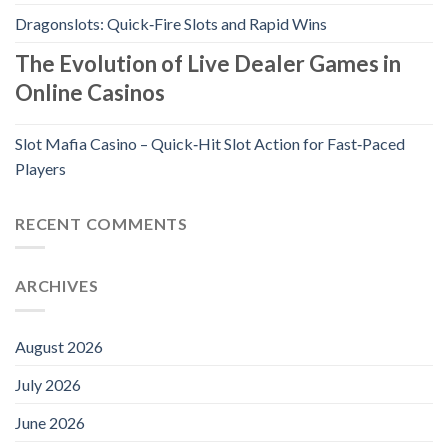
Dragonslots: Quick‑Fire Slots and Rapid Wins
The Evolution of Live Dealer Games in
Online Casinos
Slot Mafia Casino – Quick‑Hit Slot Action for Fast‑Paced
Players
RECENT COMMENTS
ARCHIVES
August 2026
July 2026
June 2026