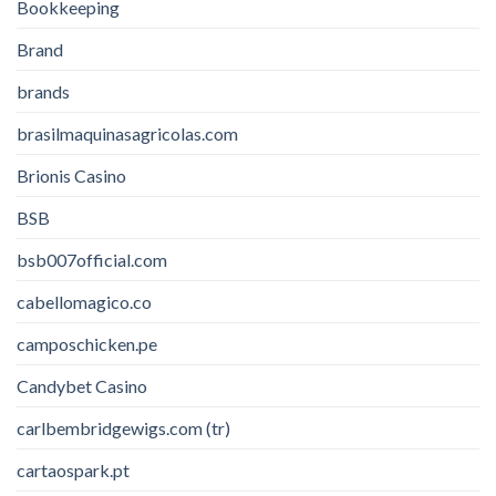
Bookkeeping
Brand
brands
brasilmaquinasagricolas.com
Brionis Casino
BSB
bsb007official.com
cabellomagico.co
camposchicken.pe
Candybet Casino
carlbembridgewigs.com (tr)
cartaospark.pt