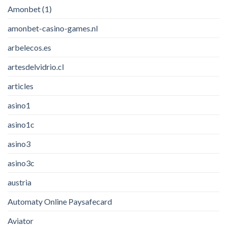
Amonbet (1)
amonbet-casino-games.nl
arbelecos.es
artesdelvidrio.cl
articles
asino1
asino1c
asino3
asino3c
austria
Automaty Online Paysafecard
Aviator