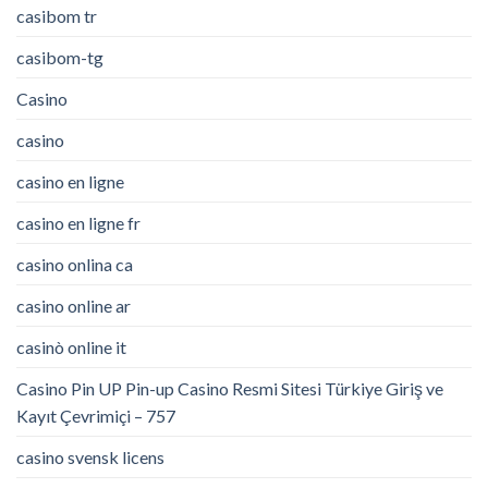
casibom tr
casibom-tg
Casino
casino
casino en ligne
casino en ligne fr
casino onlina ca
casino online ar
casinò online it
Casino Pin UP Pin-up Casino Resmi Sitesi Türkiye Giriş ve
Kayıt Çevrimiçi – 757
casino svensk licens