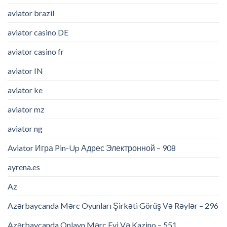
aviator brazil
aviator casino DE
aviator casino fr
aviator IN
aviator ke
aviator mz
aviator ng
Aviator Игра Pin-Up Адрес Электронной – 908
ayrena.es
Az
Azərbaycanda Mərc Oyunları Şirkəti Görüş Və Rəylər – 296
Azərbaycanda Onlayn Mərc Evi Və Kazino – 551