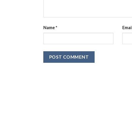
Name
*
Emai