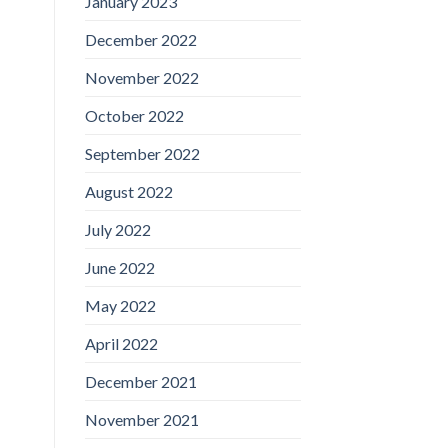
January 2023
December 2022
November 2022
October 2022
September 2022
August 2022
July 2022
June 2022
May 2022
April 2022
December 2021
November 2021