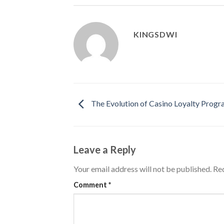
KINGSDWI
The Evolution of Casino Loyalty Prog
Leave a Reply
Your email address will not be published.
Req
Comment
*