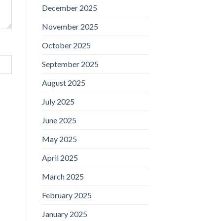
December 2025
November 2025
October 2025
September 2025
August 2025
July 2025
June 2025
May 2025
April 2025
March 2025
February 2025
January 2025