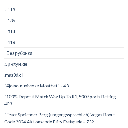
– 118
– 136
– 314
– 418
! Без рубрики
.5p-style.de
.mas3d.cl
"#joinouruniverse Mostbet" – 43
"100% Deposit Match Way Up To R1, 500 Sports Betting –
403
"Feuer Speiender Berg (umgangssprachlich) Vegas Bonus
Code 2024 Aktionscode Fifty Freispiele – 732