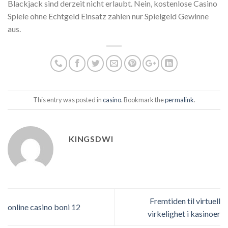
Blackjack sind derzeit nicht erlaubt. Nein, kostenlose Casino
Spiele ohne Echtgeld Einsatz zahlen nur Spielgeld Gewinne
aus.
This entry was posted in
casino
. Bookmark the
permalink
.
KINGSDWI
Fremtiden til virtuell
online casino boni 12
virkelighet i kasinoer