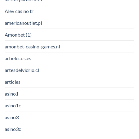
Alev casino tr
americanoutlet.pl
Amonbet (1)
amonbet-casino-games.nl
arbelecos.es
artesdelvidrio.cl
articles
asino1
asino1c
asino3
asino3c