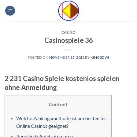
Skip
to
content
CASINO
Casinospiele 36
POSTED ON
NOVEMBER 19, 2025
BY
KINGSDWI
2 231 Casino Spiele kostenlos spielen
ohne Anmeldung
Content
Welche Zahlungsmethode ist am besten für
Online Casinos geeignet?
Populärste Spielautomaten