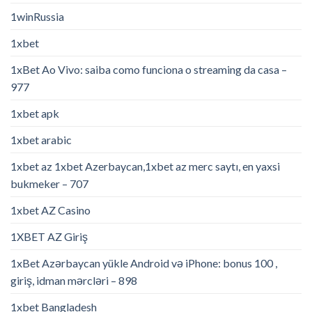
1winRussia
1xbet
1xBet Ao Vivo: saiba como funciona o streaming da casa –
977
1xbet apk
1xbet arabic
1xbet az 1xbet Azerbaycan,1xbet az merc saytı, en yaxsi
bukmeker – 707
1xbet AZ Casino
1XBET AZ Giriş
1xBet Azərbaycan yükle Android və iPhone: bonus 100 ,
giriş, idman mərcləri – 898
1xbet Bangladesh