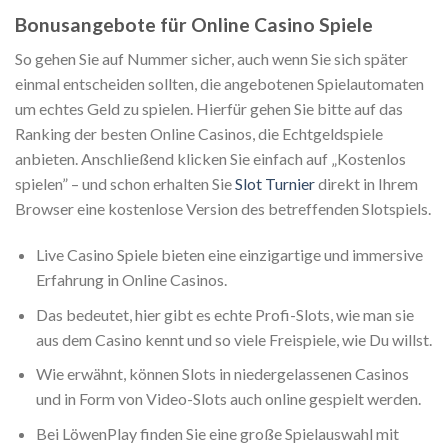
Bonusangebote für Online Casino Spiele
So gehen Sie auf Nummer sicher, auch wenn Sie sich später
einmal entscheiden sollten, die angebotenen Spielautomaten
um echtes Geld zu spielen. Hierfür gehen Sie bitte auf das
Ranking der besten Online Casinos, die Echtgeldspiele
anbieten. Anschließend klicken Sie einfach auf „Kostenlos
spielen” – und schon erhalten Sie
Slot Turnier
direkt in Ihrem
Browser eine kostenlose Version des betreffenden Slotspiels.
Live Casino Spiele bieten eine einzigartige und immersive
Erfahrung in Online Casinos.
Das bedeutet, hier gibt es echte Profi-Slots, wie man sie
aus dem Casino kennt und so viele Freispiele, wie Du willst.
Wie erwähnt, können Slots in niedergelassenen Casinos
und in Form von Video-Slots auch online gespielt werden.
Bei LöwenPlay finden Sie eine große Spielauswahl mit