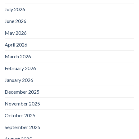
July 2026
June 2026
May 2026
April 2026
March 2026
February 2026
January 2026
December 2025
November 2025
October 2025
September 2025
August 2025