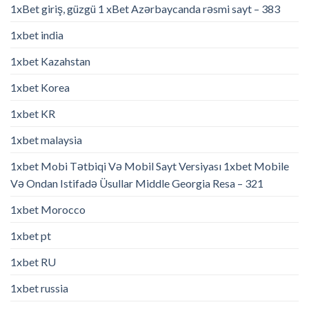
1xBet giriş, güzgü 1 xBet Azərbaycanda rəsmi sayt – 383
1xbet india
1xbet Kazahstan
1xbet Korea
1xbet KR
1xbet malaysia
1xbet Mobi Tətbiqi Və Mobil Sayt Versiyası 1xbet Mobile
Və Ondan Istifadə Üsullar Middle Georgia Resa – 321
1xbet Morocco
1xbet pt
1xbet RU
1xbet russia