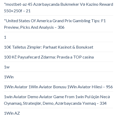
"mostbet-az 45 Azərbaycanda Bukmeker Və Kazino Reward
550+250f – 21
"United States Of America Grand Prix Gambling Tips: F1
Preview, Picks And Analysis – 306
1
10€ Talletus Zimpler: Parhaat Kasinot & Bonukset
100 Kč Paysafecard Zdarma: Pravda a TOP casina
1w
1Win
1Win Aviator 1Win Aviator Bonusu 1Win Aviator Hilesi – 956
1win Aviator Demo Aviator Game From 1win Pul üçün Necə
Oynamaq, Strateqlər, Demo, Azərbaycanda Yıxmaq – 334
1Win AZ