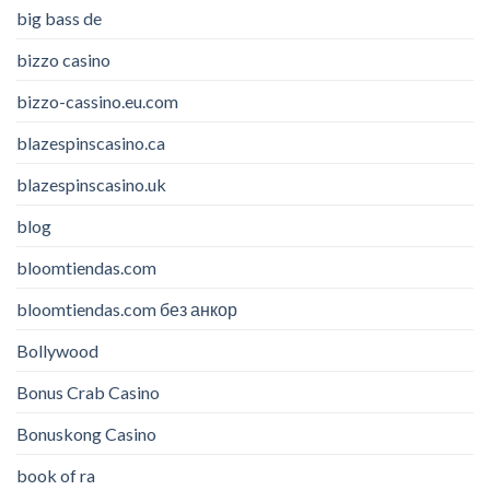
big bass de
bizzo casino
bizzo-cassino.eu.com
blazespinscasino.ca
blazespinscasino.uk
blog
bloomtiendas.com
bloomtiendas.com без анкор
Bollywood
Bonus Crab Casino
Bonuskong Casino
book of ra