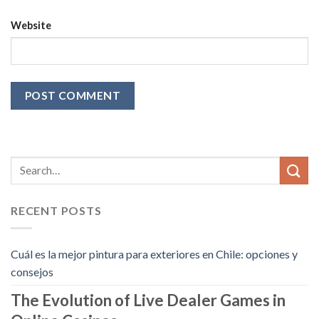
Website
RECENT POSTS
Cuál es la mejor pintura para exteriores en Chile: opciones y
consejos
The Evolution of Live Dealer Games in