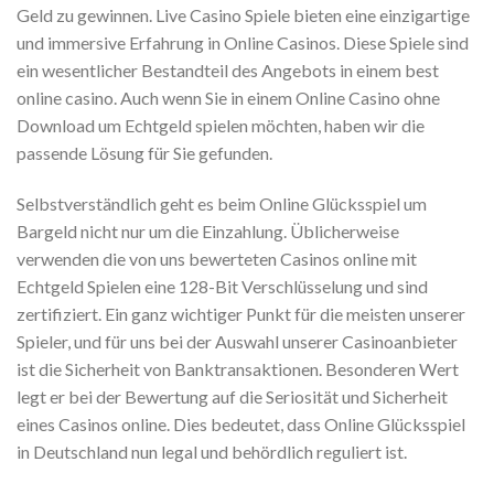
Geld zu gewinnen. Live Casino Spiele bieten eine einzigartige
und immersive Erfahrung in Online Casinos. Diese Spiele sind
ein wesentlicher Bestandteil des Angebots in einem best
online casino. Auch wenn Sie in einem Online Casino ohne
Download um Echtgeld spielen möchten, haben wir die
passende Lösung für Sie gefunden.
Selbstverständlich geht es beim Online Glücksspiel um
Bargeld nicht nur um die Einzahlung. Üblicherweise
verwenden die von uns bewerteten Casinos online mit
Echtgeld Spielen eine 128-Bit Verschlüsselung und sind
zertifiziert. Ein ganz wichtiger Punkt für die meisten unserer
Spieler, und für uns bei der Auswahl unserer Casinoanbieter
ist die Sicherheit von Banktransaktionen. Besonderen Wert
legt er bei der Bewertung auf die Seriosität und Sicherheit
eines Casinos online. Dies bedeutet, dass Online Glücksspiel
in Deutschland nun legal und behördlich reguliert ist.