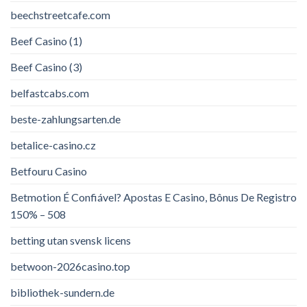
beechstreetcafe.com
Beef Casino (1)
Beef Casino (3)
belfastcabs.com
beste-zahlungsarten.de
betalice-casino.cz
Betfouru Casino
Betmotion É Confiável? Apostas E Casino, Bônus De Registro
150% – 508
betting utan svensk licens
betwoon-2026casino.top
bibliothek-sundern.de