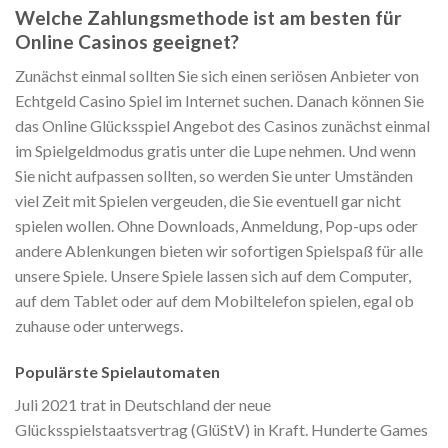
Welche Zahlungsmethode ist am besten für
Online Casinos geeignet?
Zunächst einmal sollten Sie sich einen seriösen Anbieter von
Echtgeld Casino Spiel im Internet suchen. Danach können Sie
das Online Glücksspiel Angebot des Casinos zunächst einmal
im Spielgeldmodus gratis unter die Lupe nehmen. Und wenn
Sie nicht aufpassen sollten, so werden Sie unter Umständen
viel Zeit mit Spielen vergeuden, die Sie eventuell gar nicht
spielen wollen. Ohne Downloads, Anmeldung, Pop-ups oder
andere Ablenkungen bieten wir sofortigen Spielspaß für alle
unsere Spiele. Unsere Spiele lassen sich auf dem Computer,
auf dem Tablet oder auf dem Mobiltelefon spielen, egal ob
zuhause oder unterwegs.
Populärste Spielautomaten
Juli 2021 trat in Deutschland der neue
Glücksspielstaatsvertrag (GlüStV) in Kraft. Hunderte Games