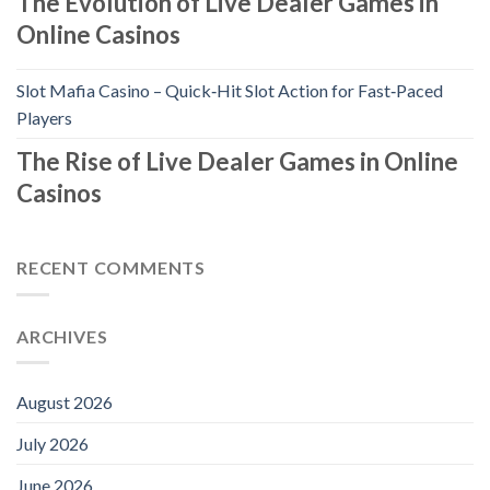
The Evolution of Live Dealer Games in
Online Casinos
Slot Mafia Casino – Quick‑Hit Slot Action for Fast‑Paced
Players
The Rise of Live Dealer Games in Online
Casinos
RECENT COMMENTS
ARCHIVES
August 2026
July 2026
June 2026