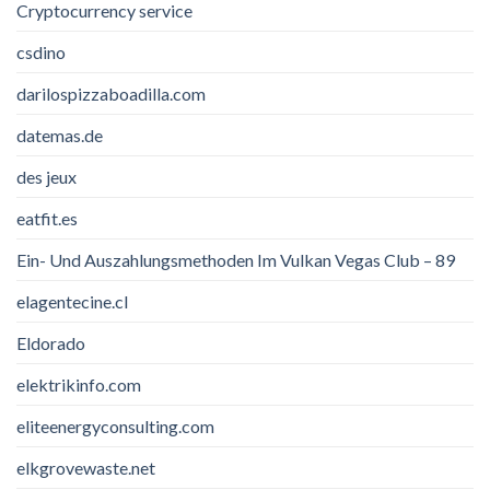
Cryptocurrency service
csdino
darilospizzaboadilla.com
datemas.de
des jeux
eatfit.es
Ein- Und Auszahlungsmethoden Im Vulkan Vegas Club – 89
elagentecine.cl
Eldorado
elektrikinfo.com
eliteenergyconsulting.com
elkgrovewaste.net