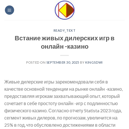
Skip
to
content
READY_TEXT
Встание живых дилерских игр в
онлайн -казино
POSTED ON
SEPTEMBER 30, 2025
BY
KINGSDWI
Живые дилерские игры зарекомендовали себя в
качестве основной тенденции на рынке онлайн -казино,
предоставляя игрокам захватывающий опыт, который
сочетает в себе простоту онлайн -игр с подлинностью
физического казино. Согласно отчету Statista 2023 года,
сегмент живых дилеров, по прогнозам, увеличится на
25% в год, что обусловлено достижениями в области