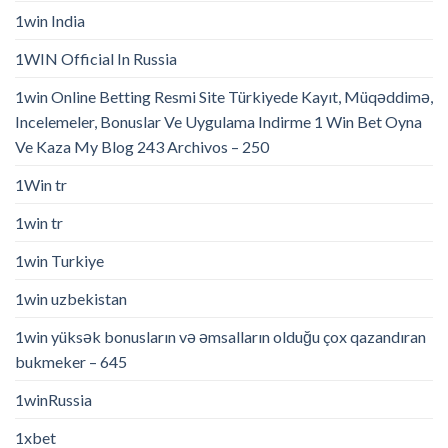
1win India
1WIN Official In Russia
1win Online Betting Resmi Site Türkiyede Kayıt, Müqəddimə,
Incelemeler, Bonuslar Ve Uygulama Indirme 1 Win Bet Oyna
Ve Kaza My Blog 243 Archivos – 250
1Win tr
1win tr
1win Turkiye
1win uzbekistan
1win yüksək bonusların və əmsalların olduğu çox qazandıran
bukmeker – 645
1winRussia
1xbet