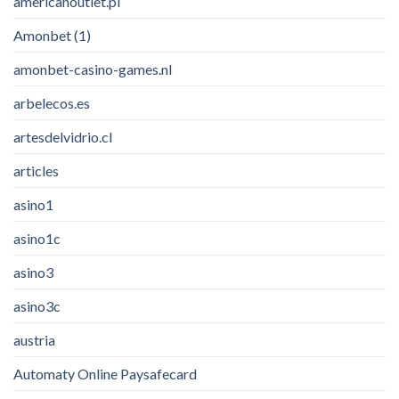
americanoutlet.pl
Amonbet (1)
amonbet-casino-games.nl
arbelecos.es
artesdelvidrio.cl
articles
asino1
asino1c
asino3
asino3c
austria
Automaty Online Paysafecard