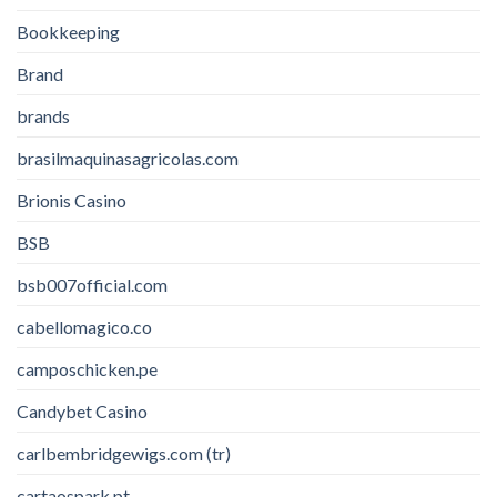
Bookkeeping
Brand
brands
brasilmaquinasagricolas.com
Brionis Casino
BSB
bsb007official.com
cabellomagico.co
camposchicken.pe
Candybet Casino
carlbembridgewigs.com (tr)
cartaospark.pt