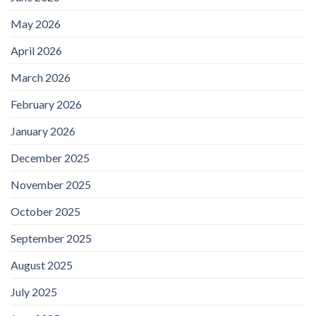
May 2026
April 2026
March 2026
February 2026
January 2026
December 2025
November 2025
October 2025
September 2025
August 2025
July 2025