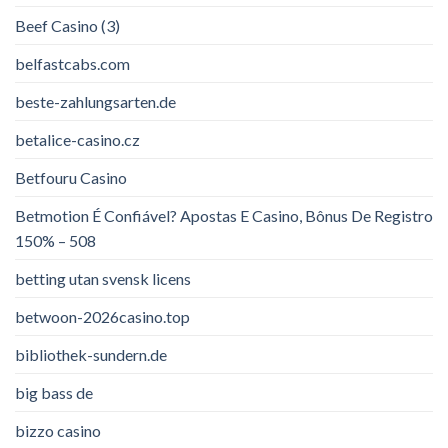
Beef Casino (3)
belfastcabs.com
beste-zahlungsarten.de
betalice-casino.cz
Betfouru Casino
Betmotion É Confiável? Apostas E Casino, Bônus De Registro
150% – 508
betting utan svensk licens
betwoon-2026casino.top
bibliothek-sundern.de
big bass de
bizzo casino