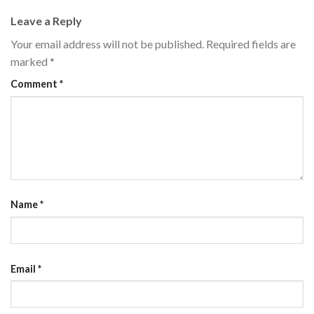
Leave a Reply
Your email address will not be published.
Required fields are
marked
*
Comment
*
Name
*
Email
*