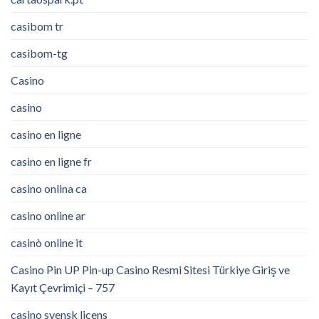
casibom tr
casibom-tg
Casino
casino
casino en ligne
casino en ligne fr
casino onlina ca
casino online ar
casinò online it
Casino Pin UP Pin-up Casino Resmi Sitesi Türkiye Giriş ve
Kayıt Çevrimiçi – 757
casino svensk licens