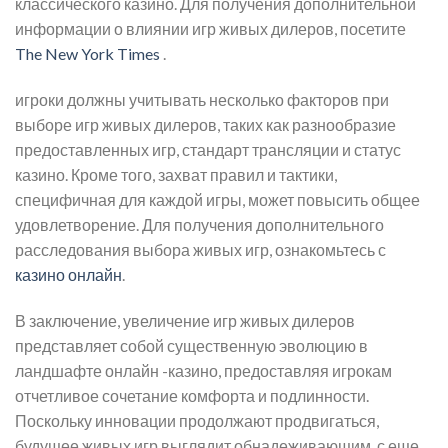
классического казино. Для получения дополнительной
информации о влиянии игр живых дилеров, посетите
The New York Times
.
игроки должны учитывать несколько факторов при
выборе игр живых дилеров, таких как разнообразие
предоставленных игр, стандарт трансляции и статус
казино. Кроме того, захват правил и тактики,
специфичная для каждой игры, может повысить общее
удовлетворение. Для получения дополнительного
расследования выбора живых игр, ознакомьтесь с
казино онлайн
.
В заключение, увеличение игр живых дилеров
представляет собой существенную эволюцию в
ландшафте онлайн -казино, предоставляя игрокам
отчетливое сочетание комфорта и подлинности.
Поскольку инновации продолжают продвигаться,
будущее живых игр выглядит обнадеживающим, с еще