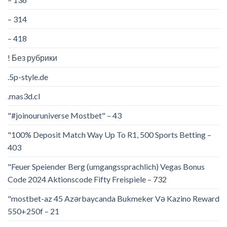
– 314
– 418
! Без рубрики
.5p-style.de
.mas3d.cl
"#joinouruniverse Mostbet" – 43
"100% Deposit Match Way Up To R1, 500 Sports Betting –
403
"Feuer Speiender Berg (umgangssprachlich) Vegas Bonus
Code 2024 Aktionscode Fifty Freispiele – 732
"mostbet-az 45 Azərbaycanda Bukmeker Və Kazino Reward
550+250f – 21