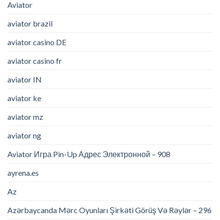
Aviator
aviator brazil
aviator casino DE
aviator casino fr
aviator IN
aviator ke
aviator mz
aviator ng
Aviator Игра Pin-Up Адрес Электронной – 908
ayrena.es
Az
Azərbaycanda Mərc Oyunları Şirkəti Görüş Və Rəylər – 296