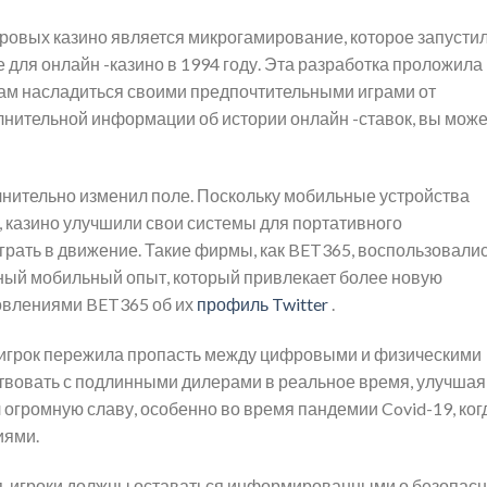
ровых казино является микрогамирование, которое запусти
для онлайн -казино в 1994 году. Эта разработка проложила
окам насладиться своими предпочтительными играми от
лнительной информации об истории онлайн -ставок, вы може
лнительно изменил поле. Поскольку мобильные устройства
 казино улучшили свои системы для портативного
грать в движение. Такие фирмы, как BET365, воспользовали
чный мобильный опыт, который привлекает более новую
овлениями BET365 об их
профиль Twitter
.
 игрок пережила пропасть между цифровыми и физическими
ствовать с подлинными дилерами в реальное время, улучшая
 огромную славу, особенно во время пандемии Covid-19, ког
иями.
я, игроки должны оставаться информированными о безопас