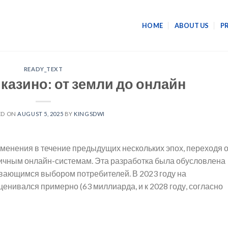
HOME
ABOUT US
P
READY_TEXT
казино: от земли до онлайн
ED ON
AUGUST 5, 2025
BY
KINGSDWI
менения в течение предыдущих нескольких эпох, переходя о
чным онлайн-системам. Эта разработка была обусловлена
вающимся выбором потребителей. В 2023 году на
оценивался примерно
(63 миллиарда, и к 2028 году, согласно