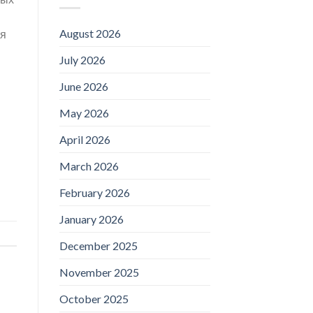
August 2026
ля
July 2026
June 2026
May 2026
April 2026
March 2026
February 2026
January 2026
December 2025
November 2025
October 2025