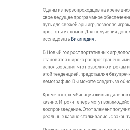
Одним из первопроходцев на арене циф
свое ведущее программное обеспечение 
путь для свежей эры игр, позволяя игр
простоты их домов. Для получения допо
исследовать
Википедия
.
В Новый год рост портативных игр допо
становятся широко распространенными,
использования, что позволило игрокам и
этой тенденцией, представляя безупре
демографию. Вы можете следить за обн
Кроме того, комбинация живых дилеров
казино. Игроки теперь могут взаимодей
воспроизведение. Этот элемент получил
реальные казино сталкивались с закрыт
Поскольку поле продолжает развиватьс