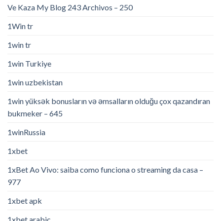
Ve Kaza My Blog 243 Archivos – 250
1Win tr
1win tr
1win Turkiye
1win uzbekistan
1win yüksək bonusların və əmsalların olduğu çox qazandıran
bukmeker – 645
1winRussia
1xbet
1xBet Ao Vivo: saiba como funciona o streaming da casa –
977
1xbet apk
1xbet arabic