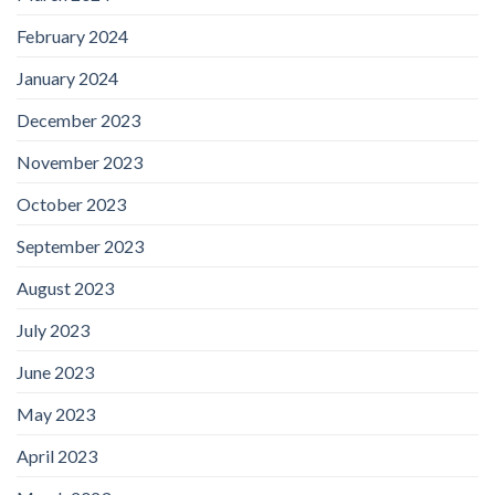
February 2024
January 2024
December 2023
November 2023
October 2023
September 2023
August 2023
July 2023
June 2023
May 2023
April 2023