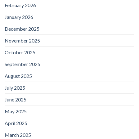
February 2026
January 2026
December 2025
November 2025
October 2025
September 2025
August 2025
July 2025
June 2025
May 2025
April 2025
March 2025