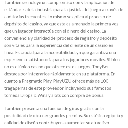
También se incluye un compromiso con y la aplicación de
estándares de la industria para la justicia del juego a través de
auditorías frecuentes. Lo mismo se aplica al proceso de
depósito del casino, ya que esta es a menudo la primera vez
que un jugador interactúa con el dinero del casino. La
conveniencia y claridad del proceso de registro y depósito
son vitales para la experiencia del cliente de un casino en
línea. Es crucial para la accesibilidad, ya que garantiza una
experiencia satisfactoria para los jugadores móviles. Si bien
no es el único casino que ofrece estos juegos, TonyBet
destaca por integrarlos rápidamente en su plataforma. En
cuanto a Pragmatic Play, PlayUZU ofrece más de 100
tragaperras de este proveedor, incluyendo sus famosos
torneos Drops & Wins y slots con compra de bonus.
También presenta una función de giros gratis con la
posibilidad de obtener grandes premios. Su estética egipcia y
calidad de diseño contribuyen a aumentar su atractivo.