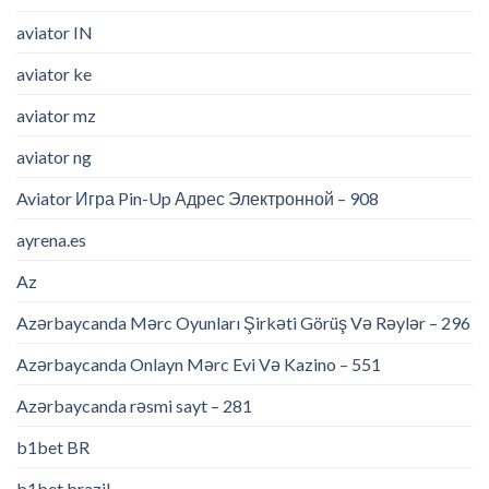
aviator IN
aviator ke
aviator mz
aviator ng
Aviator Игра Pin-Up Адрес Электронной – 908
ayrena.es
Az
Azərbaycanda Mərc Oyunları Şirkəti Görüş Və Rəylər – 296
Azərbaycanda Onlayn Mərc Evi Və Kazino – 551
Azərbaycanda rəsmi sayt – 281
b1bet BR
b1bet brazil