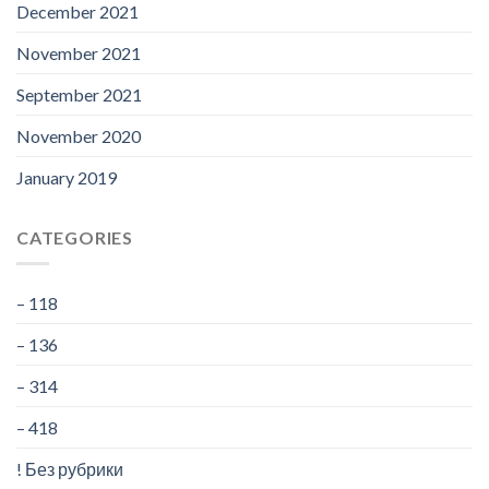
December 2021
November 2021
September 2021
November 2020
January 2019
CATEGORIES
– 118
– 136
– 314
– 418
! Без рубрики