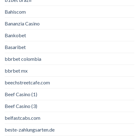
Bahiscom
Bananzia Casino
Bankobet
Basaribet
bbrbet colombia
bbrbet mx
beechstreetcafe.com
Beef Casino (1)
Beef Casino (3)
belfastcabs.com
beste-zahlungsarten.de