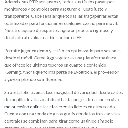
Además, sus RTP son justos y todos sus títulos pasan por
monitoreos y controles para asegurar el juego justo y
transparente. Cabe señalar que todas las tragaperras están
optimizadas para funcionar en cualquier casino para móvil.
Nuestro equipo de expertos sigue un proceso riguroso y
detallado al evaluar casinos online en EE.
Permite jugar en demo y está bien optimizado para sesiones
desde el móvil. Game Aggregator es una plataforma única
que ofrece los últimos tesoros en cuanto a contenido
iGaming. Ahora que forma parte de Evolution, el proveedor
sigue ampliando su influencia.
Su portafolio es una clase magistral de variedad, desde éxitos
de taquilla de alta volatilidad hasta juegos de casino en vivo
mejor casino online tarjetas credito
líderes en el mercado.
Cuenta con una ronda de giros gratis donde los tres carretes
centrales se combinan para girar como un único símbolo
gigante de 3×3. Sus mecánicas directas pero muy