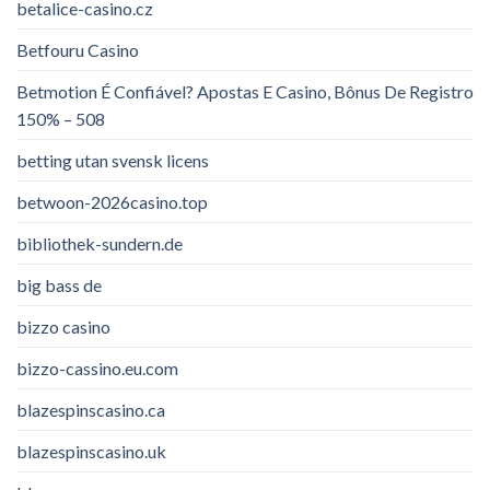
betalice-casino.cz
Betfouru Casino
Betmotion É Confiável? Apostas E Casino, Bônus De Registro
150% – 508
betting utan svensk licens
betwoon-2026casino.top
bibliothek-sundern.de
big bass de
bizzo casino
bizzo-cassino.eu.com
blazespinscasino.ca
blazespinscasino.uk