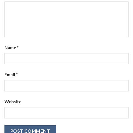
Name
*
Email
*
Website