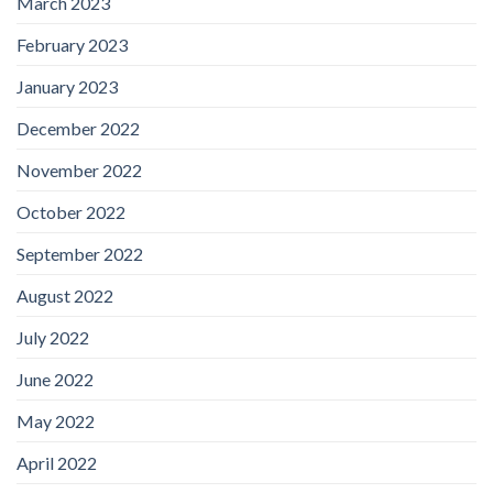
March 2023
February 2023
January 2023
December 2022
November 2022
October 2022
September 2022
August 2022
July 2022
June 2022
May 2022
April 2022