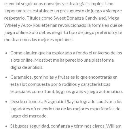
esencial seguir unos consejos y estrategias simples. Uno
importante es establecer un presupuesto de juego y siempre
respetarlo. Títulos como Sweet Bonanza Candyland, Mega
Wheel y Auto-Roulette han revolucionado la forma en que se
juega online. Solo debes elegir tu tipo de juego preferido y te
mostraremos las mejores opciones.
Como alguien que ha explorado a fondo el universo de los
slots online, Mostbet me ha parecido una plataforma
digna de análisis.
Caramelos, gominolas y frutas es lo que encontrarás en
esta slot compuesta por 6 rodillos y características
especiales como Tumble, giros gratis y juego automático.
Desde entonces, Pragmatic Play ha logrado cautivar a los
jugadores ofreciendo una de las mejores experiencias de
juego del mercado.
Si buscas seguridad, confianza y términos claros, William