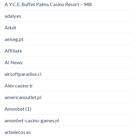
A Y.C.E. Buffet Palms Casino Resort – 948
adaly.es
Adult
aeiseg.pt
Affiliate
AI News
airsoftparadise.cl
Alev casino tr
americanoutlet.pl
Amonbet (1)
amonbet-casino-games.nl
arbelecos.es