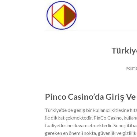
Skip
to
content
Türkiy
POST
Pinco Casino’da Giriş Ve 
Türkiye’de de geniş bir kullanıcı kitlesine hi
ile dikkat çekmektedir. PinCo Casino, kullan
faaliyetlerine devam etmektedir. Sonuç itibarı
gereken en önemli nokta, güvenlik ve gizlilik