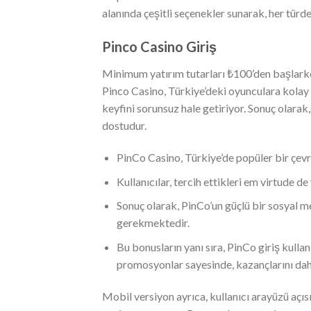
alanında çeşitli seçenekler sunarak, her türd
Pinco Casino Giriş
Minimum yatırım tutarları ₺100’den başlarken
Pinco Casino, Türkiye’deki oyunculara kolay
keyfini sorunsuz hale getiriyor. Sonuç olarak
dostudur.
PinCo Casino, Türkiye’de popüler bir çev
Kullanıcılar, tercih ettikleri em virtude 
Sonuç olarak, PinCo’un güçlü bir sosyal me
gerekmektedir.
Bu bonusların yanı sıra, PinCo giriş kulla
promosyonlar sayesinde, kazançlarını dah
Mobil versiyon ayrıca, kullanıcı arayüzü açı