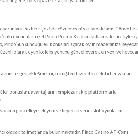
adar geniş bir yelpazede seçim yapabilirler.
sorunların hızlı bir şekilde çözülmesini sağlamaktadır. Cömert ka
no’daki oyuncular, özel Pinco Promo Kodunu kullanmak suretiyle o
kod, Pinco’nun sunduğu ek bonusları açarak oyun maceranıza heyeca
, düzenli olarak oyun koleksiyonunu güncelleyerek en yeni ve heyeca
e sorunsuz gerçekleşmesi için müşteri hizmetleri ekibi her zaman
r bonusları, avantajlarını empieza rakip platformlarla
.
yonunu güncelleyerek yeni ve heyecan verici slot oyunlarını
ımcı olacak talimatlar da bulunmaktadır. Pinco Casino APK’sını