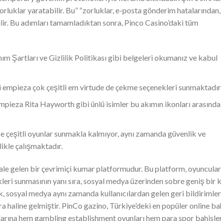
zorluklar yaratabilir. Bu” “zorluklar, e-posta gönderim hatalarından,
ir. Bu adımları tamamladıktan sonra, Pinco Casino’daki tüm
m Şartları ve Gizlilik Politikası gibi belgeleri okumanız ve kabul
li empieza çok çeşitli em virtude de çekme seçenekleri sunmaktadır
mpieza Rita Hayworth gibi ünlü isimler bu akımın ikonları arasında
ce çeşitli oyunlar sunmakla kalmıyor, aynı zamanda güvenlik ve
ikle çalışmaktadır.
ale gelen bir çevrimiçi kumar platformudur. Bu platform, oyuncula
leri sunmasının yanı sıra, sosyal medya üzerinden sobre geniş bir k
k, sosyal medya aynı zamanda kullanıcılardan gelen geri bildirimler
a haline gelmiştir. PinCo gazino, Türkiye’deki en popüler online ba
ılarına hem gambling establishment oyunları hem para spor bahisle