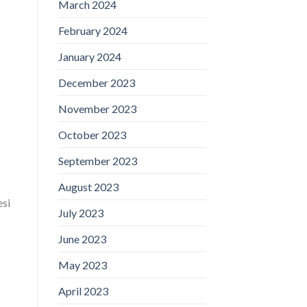
March 2024
February 2024
January 2024
December 2023
November 2023
October 2023
September 2023
August 2023
esi
July 2023
June 2023
May 2023
April 2023