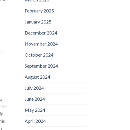
February 2025
January 2025
December 2024
November 2024
.
October 2024
September 2024
August 2024
July 2024
June 2024
ra
itle
May 2024
in
his
April 2024
ri