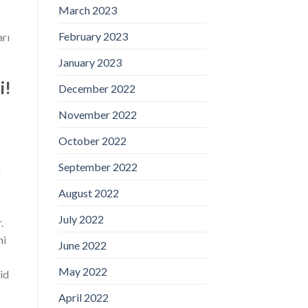
March 2023
February 2023
arı
January 2023
i!
December 2022
November 2022
October 2022
September 2022
r
August 2022
July 2022
.
ni
June 2022
May 2022
id
April 2022