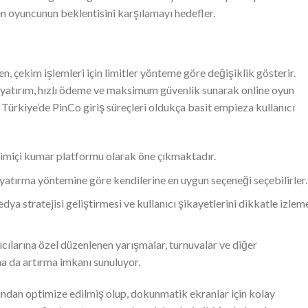
en oyuncunun beklentisini karşılamayı hedefler.
, çekim işlemleri için limitler yönteme göre değişiklik gösterir.
 yatırım, hızlı ödeme ve maksimum güvenlik sunarak online oyun
, Türkiye’de PinCo giriş süreçleri oldukça basit empieza kullanıcı
rimiçi kumar platformu olarak öne çıkmaktadır.
de yatırma yöntemine göre kendilerine en uygun seçeneği seçebilirler.
dya stratejisi geliştirmesi ve kullanıcı şikayetlerini dikkatle izlem
nıcılarına özel düzenlenen yarışmalar, turnuvalar ve diğer
a da artırma imkanı sunuluyor.
sından optimize edilmiş olup, dokunmatik ekranlar için kolay