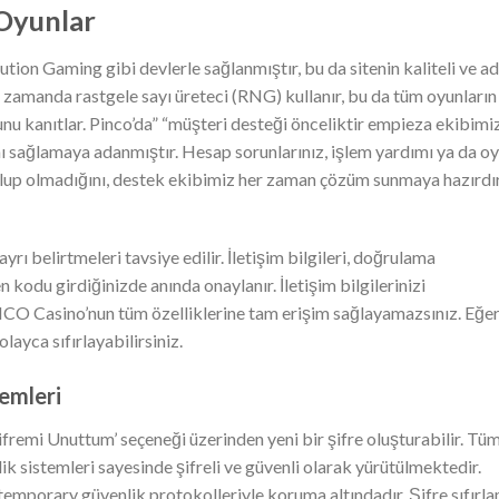
 Oyunlar
tion Gaming gibi devlerle sağlanmıştır, bu da sitenin kaliteli ve ad
ynı zamanda rastgele sayı üreteci (RNG) kullanır, bu da tüm oyunların
nu kanıtlar. Pinco’da” “müşteri desteği önceliktir empieza ekibimiz
ımı sağlamaya adanmıştır. Hesap sorunlarınız, işlem yardımı ya da o
 olup olmadığını, destek ekibimiz her zaman çözüm sunmaya hazırdı
yrı belirtmeleri tavsiye edilir. İletişim bilgileri, doğrulama
 kodu girdiğinizde anında onaylanır. İletişim bilgilerinizi
O Casino’nun tüm özelliklerine tam erişim sağlayamazsınız. Eğe
layca sıfırlayabilirsiniz.
lemleri
 ‘Şifremi Unuttum’ seçeneği üzerinden yeni bir şifre oluşturabilir. Tü
lik sistemleri sayesinde şifreli ve güvenli olarak yürütülmektedir.
contemporary güvenlik protokolleriyle koruma altındadır. Şifre sıfırl