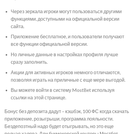
Через зеркала игроки могут пользоваться другими
функциями, доступными на официальной версии
сайта.
Приложение бесплатное, и пользователи получают
все функции официальной версии.
Но личные данные в настройках профиля лучше
сразу заполнить.
Акции для активных игроков немного отличаются,
позволяя играть на приличные с еще мере выгодой.
Вы можете войти в систему MostBet используя
ссылки на этой странице.
Бонус без депозита дадут – кэшбэк, 100 ФС когда скачать
приложение, розыгрыши, программа лояльности.
Бездепозтный надо будет отыгрывать, но это еще
полная халява. Дли букмекерской конторы Мостбет