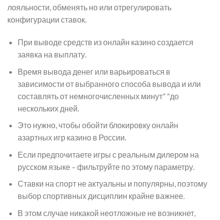
лояльности, обменять но или отрегулировать
конфигурации ставок.
При выводе средств из онлайн казино создается
заявка на выплату.
Время вывода денег или варьироваться в
зависимости от выбранного способа вывода и или
составлять от немногочисленных минут” “до
нескольких дней.
Это нужно, чтобы обойти блокировку онлайн
азартных игр казино в России.
Если предпочитаете игры с реальным дилером на
русском языке – фильтруйте по этому параметру.
Ставки на спорт не актуальны и популярны, поэтому
выбор спортивных дисциплин крайне важнее.
В этом случае никакой неотложные не возникнет,