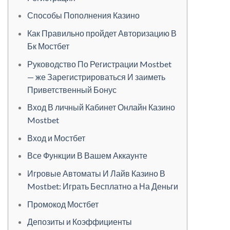
Способы Пополнения Казино
Как Правильно пройдет Авторизацию В
Бк Мостбет
Руководство По Регистрации Mostbet
— же Зарегистрироваться И заиметь
Приветственный Бонус
Вход В личный Кабинет Онлайн Казино
Mostbet
Вход и Мостбет
Все Функции В Вашем Аккаунте
Игровые Автоматы И Лайв Казино В
Mostbet: Играть Бесплатно а На Деньги
Промокод Мостбет
Депозиты и Коэффициенты