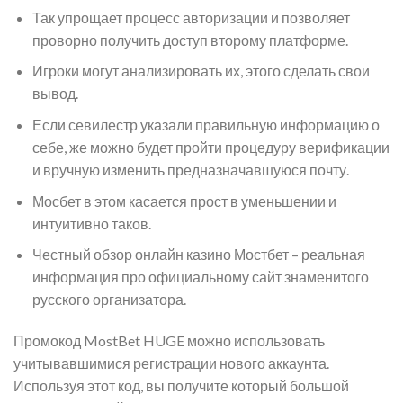
Так упрощает процесс авторизации и позволяет
проворно получить доступ второму платформе.
Игроки могут анализировать их, этого сделать свои
вывод.
Если севилестр указали правильную информацию о
себе, же можно будет пройти процедуру верификации
и вручную изменить предназначавшуюся почту.
Мосбет в этом касается прост в уменьшении и
интуитивно таков.
Честный обзор онлайн казино Мостбет – реальная
информация про официальному сайт знаменитого
русского организатора.
Промокод MostBet HUGE можно использовать
учитывавшимися регистрации нового аккаунта.
Используя этот код, вы получите который большой