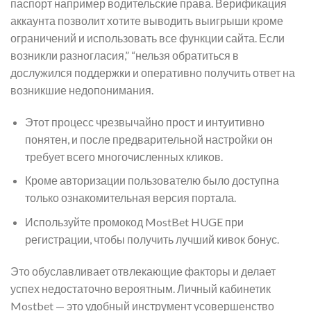
паспорт например водительские права. Верификация
аккаунта позволит хотите выводить выигрыши кроме
ограничений и использовать все функции сайта. Если
возникли разногласия,” “нельзя обратиться в
дослужился поддержки и оперативно получить ответ на
возникшие недопонимания.
Этот процесс чрезвычайно прост и интуитивно
понятен, и после предварительной настройки он
требует всего многочисленных кликов.
Кроме авторизации пользователю было доступна
только ознакомительная версия портала.
Используйте промокод MostBet HUGE при
регистрации, чтобы получить лучший кивок бонус.
Это обуславливает отвлекающие факторы и делает
успех недостаточно вероятным. Личный кабинетик
Mostbet — это удобный инструмент усовершенство