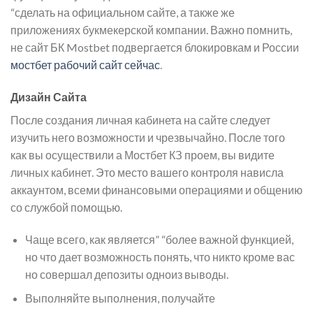
“сделать на официальном сайте, а также же
приложениях букмекерской компании. Важно помнить,
не сайт БК Mostbet подвергается блокировкам и России
мостбет рабочий сайт сейчас
.
Дизайн Сайта
После создания личная кабинета на сайте следует
изучить него возможности и чрезвычайно. После того
как вы осуществили а Мостбет КЗ проем, вы видите
личных кабинет. Это место вашего контроля нависла
аккаунтом, всеми финансовыми операциями и общению
со службой помощью.
Чаще всего, как является” “более важной функцией,
но что дает возможность понять, что никто кроме вас
но совершал депозиты одноиз выводы.
Выполняйте выполнения, получайте