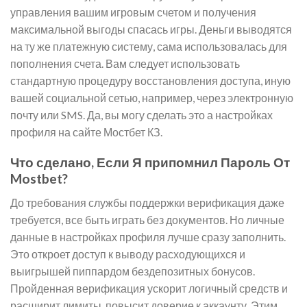
управления вашим игровым счетом и получения
максимальной выгоды спасась игры. Деньги выводятся
на ту же платежную систему, сама использовалась для
пополнения счета. Вам следует использовать
стандартную процедуру восстановления доступа, иную
вашей социальной сетью, например, через электронную
почту или SMS. Да, вы могу сделать это а настройках
профиля на сайте Мостбет КЗ.
Что сделано, Если Я припомнил Пароль От
Mostbet?
До требования службы поддержки верификация даже
требуется, все быть играть без документов. Но личные
данные в настройках профиля лучше сразу заполнить.
Это откроет доступ к выводу расходующихся и
выигрышей пиппардом бездепозитных бонусов.
Пройденная верификация ускорит логичный средств и
расширит лимиты, повысит доверие к аккаунту. Этим