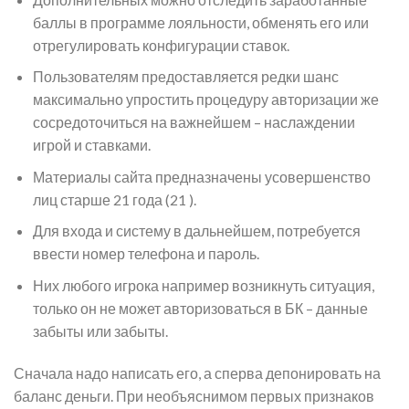
баллы в программе лояльности, обменять его или
отрегулировать конфигурации ставок.
Пользователям предоставляется редки шанс
максимально упростить процедуру авторизации же
сосредоточиться на важнейшем – наслаждении
игрой и ставками.
Материалы сайта предназначены усовершенство
лиц старше 21 года (21 ).
Для входа и систему в дальнейшем, потребуется
ввести номер телефона и пароль.
Них любого игрока например возникнуть ситуация,
только он не может авторизоваться в БК – данные
забыты или забыты.
Сначала надо написать его, а сперва депонировать на
баланс деньги. При необъяснимом первых признаков