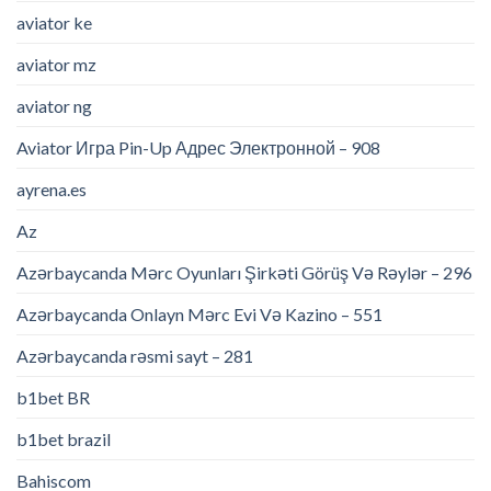
aviator ke
aviator mz
aviator ng
Aviator Игра Pin-Up Адрес Электронной – 908
ayrena.es
Az
Azərbaycanda Mərc Oyunları Şirkəti Görüş Və Rəylər – 296
Azərbaycanda Onlayn Mərc Evi Və Kazino – 551
Azərbaycanda rəsmi sayt – 281
b1bet BR
b1bet brazil
Bahiscom