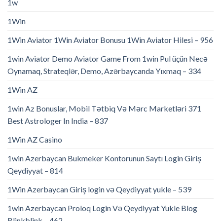
1w
1Win
1Win Aviator 1Win Aviator Bonusu 1Win Aviator Hilesi – 956
1win Aviator Demo Aviator Game From 1win Pul üçün Necə
Oynamaq, Strateqlər, Demo, Azərbaycanda Yıxmaq – 334
1Win AZ
1win Az Bonuslar, Mobil Tətbiq Və Mərc Marketləri 371
Best Astrologer In India – 837
1Win AZ Casino
1win Azerbaycan Bukmeker Kontorunun Saytı Login Giriş
Qeydiyyat – 814
1Win Azerbaycan Giriş login və Qeydiyyat yukle – 539
1win Azerbaycan Proloq Login Və Qeydiyyat Yukle Blog
Blinkblink – 462