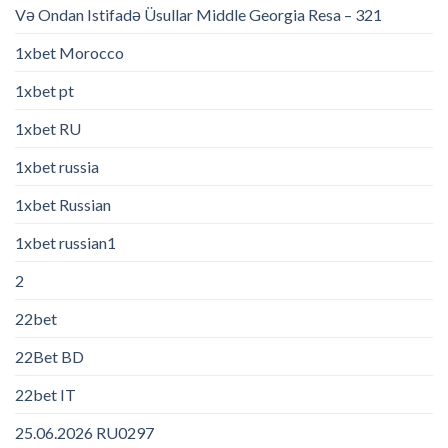
Və Ondan Istifadə Üsullar Middle Georgia Resa – 321
1xbet Morocco
1xbet pt
1xbet RU
1xbet russia
1xbet Russian
1xbet russian1
2
22bet
22Bet BD
22bet IT
25.06.2026 RU0297