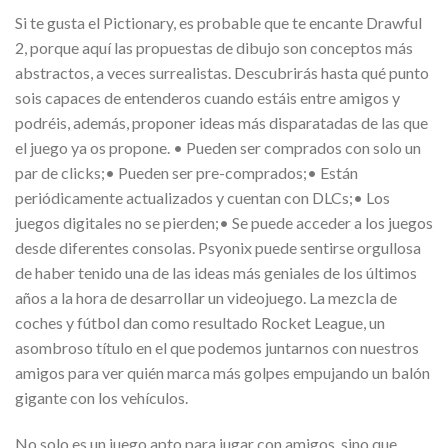
Si te gusta el Pictionary, es probable que te encante Drawful
2, porque aquí las propuestas de dibujo son conceptos más
abstractos, a veces surrealistas. Descubrirás hasta qué punto
sois capaces de entenderos cuando estáis entre amigos y
podréis, además, proponer ideas más disparatadas de las que
el juego ya os propone. • Pueden ser comprados con solo un
par de clicks;• Pueden ser pre-comprados;• Están
periódicamente actualizados y cuentan con DLCs;• Los
juegos digitales no se pierden;• Se puede acceder a los juegos
desde diferentes consolas. Psyonix puede sentirse orgullosa
de haber tenido una de las ideas más geniales de los últimos
años a la hora de desarrollar un videojuego. La mezcla de
coches y fútbol dan como resultado Rocket League, un
asombroso título en el que podemos juntarnos con nuestros
amigos para ver quién marca más golpes empujando un balón
gigante con los vehículos.
No solo es un juego apto para jugar con amigos, sino que,