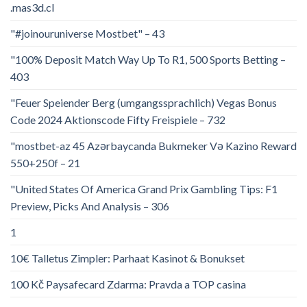
.mas3d.cl
"#joinouruniverse Mostbet" – 43
"100% Deposit Match Way Up To R1, 500 Sports Betting –
403
"Feuer Speiender Berg (umgangssprachlich) Vegas Bonus
Code 2024 Aktionscode Fifty Freispiele – 732
"mostbet-az 45 Azərbaycanda Bukmeker Və Kazino Reward
550+250f – 21
"United States Of America Grand Prix Gambling Tips: F1
Preview, Picks And Analysis – 306
1
10€ Talletus Zimpler: Parhaat Kasinot & Bonukset
100 Kč Paysafecard Zdarma: Pravda a TOP casina