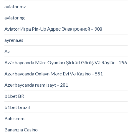
aviator mz
aviator ng
Aviator Игра Pin-Up Адрес Электронной – 908
ayrena.es
Az
Azərbaycanda Mərc Oyunları Şirkəti Görüş Və Rəylər – 296
Azərbaycanda Onlayn Mərc Evi Və Kazino – 551
Azərbaycanda rəsmi sayt – 281
b1bet BR
b1bet brazil
Bahiscom
Bananzia Casino