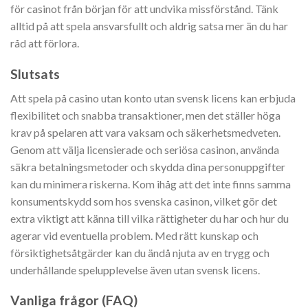
för casinot från början för att undvika missförstånd. Tänk
alltid på att spela ansvarsfullt och aldrig satsa mer än du har
råd att förlora.
Slutsats
Att spela på casino utan konto utan svensk licens kan erbjuda
flexibilitet och snabba transaktioner, men det ställer höga
krav på spelaren att vara vaksam och säkerhetsmedveten.
Genom att välja licensierade och seriösa casinon, använda
säkra betalningsmetoder och skydda dina personuppgifter
kan du minimera riskerna. Kom ihåg att det inte finns samma
konsumentskydd som hos svenska casinon, vilket gör det
extra viktigt att känna till vilka rättigheter du har och hur du
agerar vid eventuella problem. Med rätt kunskap och
försiktighetsåtgärder kan du ändå njuta av en trygg och
underhållande spelupplevelse även utan svensk licens.
Vanliga frågor (FAQ)