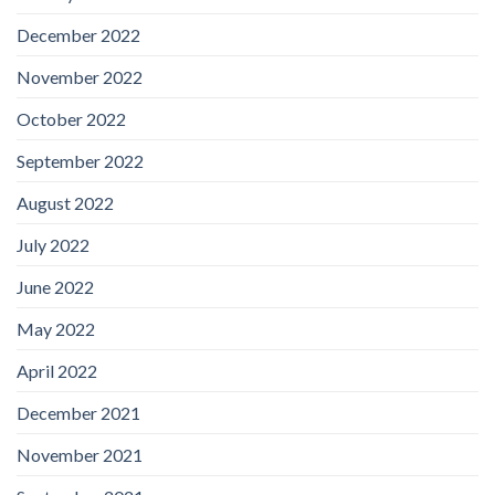
December 2022
November 2022
October 2022
September 2022
August 2022
July 2022
June 2022
May 2022
April 2022
December 2021
November 2021