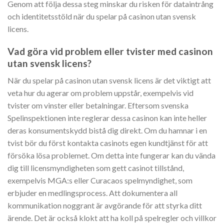
Genom att följa dessa steg minskar du risken för dataintrång
och identitetsstöld när du spelar på casinon utan svensk
licens.
Vad göra vid problem eller tvister med casinon
utan svensk licens?
När du spelar på casinon utan svensk licens är det viktigt att
veta hur du agerar om problem uppstår, exempelvis vid
tvister om vinster eller betalningar. Eftersom svenska
Spelinspektionen inte reglerar dessa casinon kan inte heller
deras konsumentskydd bistå dig direkt. Om du hamnar i en
tvist bör du först kontakta casinots egen kundtjänst för att
försöka lösa problemet. Om detta inte fungerar kan du vända
dig till licensmyndigheten som gett casinot tillstånd,
exempelvis MGA:s eller Curacaos spelmyndighet, som
erbjuder en medlingsprocess. Att dokumentera all
kommunikation noggrant är avgörande för att styrka ditt
ärende. Det är också klokt att ha koll på spelregler och villkor