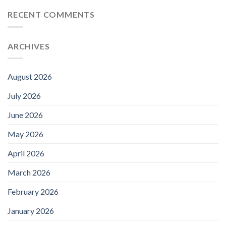
RECENT COMMENTS
ARCHIVES
August 2026
July 2026
June 2026
May 2026
April 2026
March 2026
February 2026
January 2026