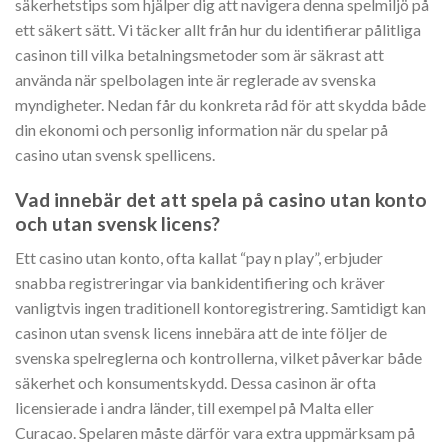
säkerhetstips som hjälper dig att navigera denna spelmiljö på
ett säkert sätt. Vi täcker allt från hur du identifierar pålitliga
casinon till vilka betalningsmetoder som är säkrast att
använda när spelbolagen inte är reglerade av svenska
myndigheter. Nedan får du konkreta råd för att skydda både
din ekonomi och personlig information när du spelar på
casino utan svensk spellicens.
Vad innebär det att spela på casino utan konto
och utan svensk licens?
Ett casino utan konto, ofta kallat “pay n play”, erbjuder
snabba registreringar via bankidentifiering och kräver
vanligtvis ingen traditionell kontoregistrering. Samtidigt kan
casinon utan svensk licens innebära att de inte följer de
svenska spelreglerna och kontrollerna, vilket påverkar både
säkerhet och konsumentskydd. Dessa casinon är ofta
licensierade i andra länder, till exempel på Malta eller
Curacao. Spelaren måste därför vara extra uppmärksam på