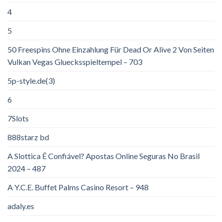
4
5
50 Freespins Ohne Einzahlung Für Dead Or Alive 2 Von Seiten
Vulkan Vegas Gluecksspieltempel – 703
5p-style.de(3)
6
7Slots
888starz bd
A Slottica É Confiável? Apostas Online Seguras No Brasil
2024 – 487
A Y.C.E. Buffet Palms Casino Resort – 948
adaly.es