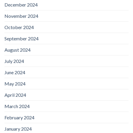
December 2024
November 2024
October 2024
September 2024
August 2024
July 2024
June 2024
May 2024
April 2024
March 2024
February 2024
January 2024