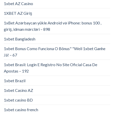
1xbet AZ Casino
1XBET AZ Giriş
1xBet Azərbaycan yükle Android və iPhone: bonus 100 ,
giriş, idman mərcləri – 898
1xbet Bangladesh
1xbet Bonus Como Funciona O Bônus" "Weil 1xbet Ganhe
Já! – 67
1xbet Brasil: Login E Registro No Site Oficial Casa De
Apostas – 192
1xbet Brazil
1xbet Casino AZ
1xbet casino BD
1xbet casino french