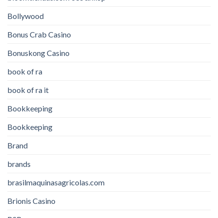
Bollywood
Bonus Crab Casino
Bonuskong Casino
book of ra
book of ra it
Bookkeeping
Bookkeeping
Brand
brands
brasilmaquinasagricolas.com
Brionis Casino