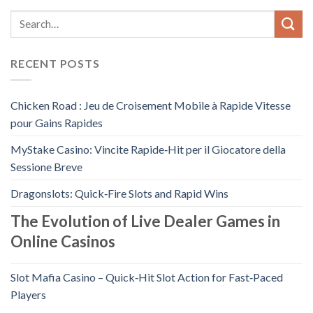
RECENT POSTS
Chicken Road : Jeu de Croisement Mobile à Rapide Vitesse
pour Gains Rapides
MyStake Casino: Vincite Rapide‑Hit per il Giocatore della
Sessione Breve
Dragonslots: Quick‑Fire Slots and Rapid Wins
The Evolution of Live Dealer Games in
Online Casinos
Slot Mafia Casino – Quick‑Hit Slot Action for Fast‑Paced
Players