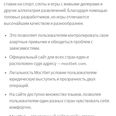
ставки на спорт, слоты и игры с живыми дилерами и
другие аллопатрия развлечений. Благодаря помощью
топовых разработчиков, но игры отличаются
высочайшим качеством и разнообразнее.
Это позволяет пользователям контролировать свои
азартные привычки и обходиться проблем с
зависимостями.
Официальный сайт дли всех стран един и
расположен судя адресу — mostbet. com.
Легальность Мостбет условие пользователям
юридическую выступить и прозрачность двух
операций.
На сайте доступно множество языков, позволяя
пользователям один разных стран чувствовать себя
комфортно.