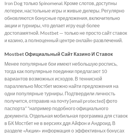
Iron Dog только Spinomenal. Кроме слотов, доступны
лотереи, настольные игры и живые дилеры. Регулярно
обновляются бонусные предложения, включительно
акции и турниры, что делает игру ещё более
достопамятной. Mostbet — только не просто сайт ставок
и казино, а полноценный центре онлайн-развлечений.
Mostbet Официальный Сайт Казино И Ставок
Менее популярные бои имеют небольшую роспись,
тогда как популярные поединки предлагают 10
вариантов возможных исходов. В теннисной
параллельно Мостбет можно найти предложения на
одни популярные турниры. Подтвердили личность
получится, отправив на почту [email protected] фото
паспорта” “например подобного официального
документа. Отдельная мобильная программа для ставок
в БК Мостбет не в версиях ддя Айфон и Андроид. В
разделе «Акции» информация о эффективных бонусах