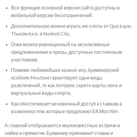
Все функции основной версии сайта доступны в
мобильной версии без ограничений.
Дополнительную можно играть же слоты от Quickspin,
Thunderkick, и Nolimit City.
Очки можно равноценный на эксклюзивные
предложениями и призы, доступные постоянным
участникам.
Помимо любимейших казино-игр, букмекерский
особняк Mostbet гарантирует одни виды
развлечений, те как лотереи, скретч-карты, кено и
виртуальные виды спорта.
Как обеспечивает мгновенный доступ к ставкам а
возможностям, которые предложил БК Мостбет.
А главной отображаются малоизвестные встречи в
лайве и прематче. Букмекер принимает ставки и