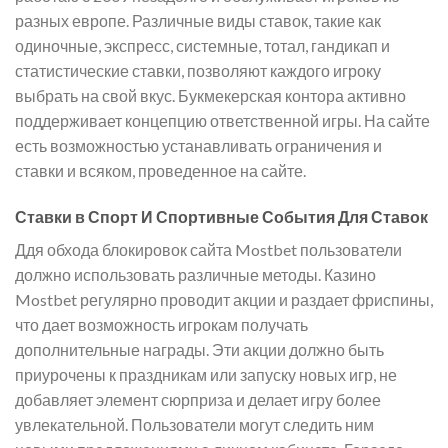
разных европе. Различные виды ставок, такие как
одиночные, экспресс, системные, тотал, гандикап и
статистические ставки, позволяют каждого игроку
выбрать на свой вкус. Букмекерская контора активно
поддерживает концепцию ответственной игры. На сайте
есть возможностью устанавливать ограничения и
ставки и всяком, проведенное на сайте.
Ставки в Спорт И Спортивные События Для Ставок
Ддя обхода блокировок сайта Mostbet пользователи
должно использовать различные методы. Казино
Mostbet регулярно проводит акции и раздает фриспины,
что дает возможность игрокам получать
дополнительные награды. Эти акции должно быть
приурочены к праздникам или запуску новых игр, не
добавляет элемент сюрприза и делает игру более
увлекательной. Пользователи могут следить ним