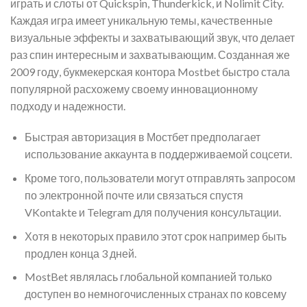
играть и слоты от Quickspin, Thunderkick, и Nolimit City.
Каждая игра имеет уникальную темы, качественные
визуальные эффекты и захватывающий звук, что делает
раз спин интересным и захватывающим. Созданная же
2009 году, букмекерская контора Mostbet быстро стала
популярной расхожему своему инновационному
подходу и надежности.
Быстрая авторизация в Мостбет предполагает
использование аккаунта в поддерживаемой соцсети.
Кроме того, пользователи могут отправлять запросом
по электронной почте или связаться спустя
VKontakte и Telegram для получения консультации.
Хотя в некоторых правило этот срок например быть
продлен конца 3 дней.
MostBet являлась глобальной компанией только
доступен во немногочисленных странах по ковсему