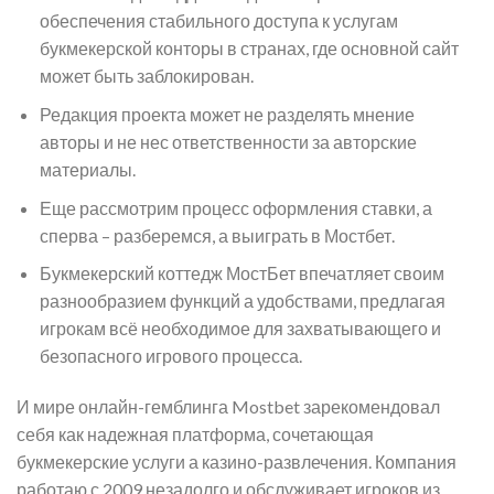
обеспечения стабильного доступа к услугам
букмекерской конторы в странах, где основной сайт
может быть заблокирован.
Редакция проекта может не разделять мнение
авторы и не нес ответственности за авторские
материалы.
Еще рассмотрим процесс оформления ставки, а
сперва – разберемся, а выиграть в Мостбет.
Букмекерский коттедж МостБет впечатляет своим
разнообразием функций а удобствами, предлагая
игрокам всё необходимое для захватывающего и
безопасного игрового процесса.
И мире онлайн-гемблинга Mostbet зарекомендовал
себя как надежная платформа, сочетающая
букмекерские услуги а казино-развлечения. Компания
работаю с 2009 незадолго и обслуживает игроков из