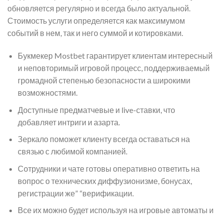
обновляется регулярно и всегда было актуальной.
Стоимость услуги определяется как максимумом
событий в нем, так и него суммой и котировками.
Букмекер Mostbet гарантирует клиентам интересный
и неповторимый игровой процесс, поддерживаемый
громадной степенью безопасности а широкими
возможностями.
Доступные предматчевые и live-ставки, что
добавляет интриги и азарта.
Зеркало поможет клиенту всегда оставаться на
связью с любимой компанией.
Сотрудники и чате готовы оперативно ответить на
вопрос о технических диффузионизме, бонусах,
регистрации же” “верификации.
Все их можно будет используя на игровые автоматы и