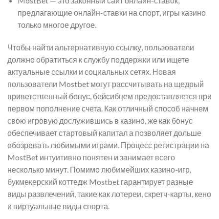
MostBet — это законный сайт онлайн-ставок,
предлагающие онлайн-ставки на спорт, игры казино
только многое другое.
Чтобы найти альтернативную ссылку, пользователи
должно обратиться к службу поддержки или ищете
актуальные ссылки и социальных сетях. Новая
пользователи Mostbet могут рассчитывать на щедрый
приветственный бонус, бейсибцем предоставляется при
первом пополнение счета. Как отличный способ начнем
свою игровую дослужившись в казино, же как бонус
обеспечивает стартовый капитал а позволяет дольше
обозревать любимыми играми. Процесс регистрации на
MostBet интуитивно понятен и занимает всего
несколько минут. Помимо любимейших казино-игр,
букмекерский коттедж Mostbet гарантирует разные
виды развлечений, такие как лотереи, скретч-карты, кено
и виртуальные виды спорта.