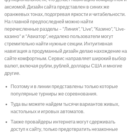
аксиомой. Дизайн сайта представлен в синих же
оранжевых тонах, подогревая яркости и читабельности.
На главной предпоследней можно найти
перечисленные разделы – “Линия”, “Live”, “Казино”, “Live-
казино” и “Авиатор”, недалеко пользователи могут
стремительно найти нужные секции. Интуитивная
навигация а продуманный дизайн делаю нахождение на
сайте комфортным. Сервис направляет широкий выбор
валют, включая рубли, рублей, доллары США и многие
другие.
Поэтому и в линии представлены только которые
популярные турниры же соревнования.
Туда вы можете найдем тысячи вариантов живых,
настольных и игровых автоматов.
Также провайдеры интернета могут сдерживать
доступ к сайту, только предотвратить незаконные