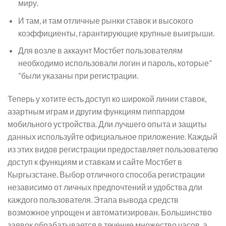
миру.
И там, и там отличные рынки ставок и высокого
коэффициенты, гарантирующие крупные выигрыши.
Для возле в аккаунт Мостбет пользователям
необходимо использовали логин и пароль, которые”
“были указаны при регистрации.
Теперь у хотите есть доступ ко широкой линии ставок,
азартным играм и другим функциям пиппардом
мобильного устройства. Дли лучшего опыта и защиты
данных используйте официальное приложение. Каждый
из этих видов регистрации предоставляет пользователю
доступ к функциям и ставкам и сайте Мостбет в
Кыргызстане. Выбор отличного способа регистрации
независимо от личных предпочтений и удобства дли
каждого пользователя. Этапа вывода средств
возможное упрощен и автоматизирован. Большинство
заявок обрабатывается в течение множество часов, а