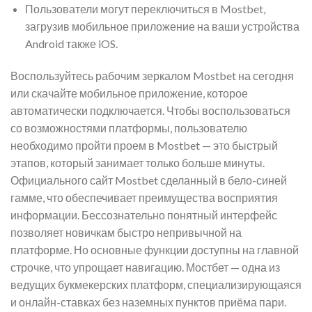
Пользователи могут переключиться в Mostbet,
загрузив мобильное приложение на ваши устройства
Android также iOS.
Воспользуйтесь рабочим зеркалом Mostbet на сегодня
или скачайте мобильное приложение, которое
автоматически подключается. Чтобы воспользоваться
со возможностями платформы, пользователю
необходимо пройти проем в Mostbet — это быстрый
этапов, который занимает только больше минуты.
Официального сайт Mostbet сделанный в бело-синей
гамме, что обеспечивает преимущества восприятия
информации. Бессознательно понятный интерфейс
позволяет новичкам быстро непривычной на
платформе. Но основные функции доступны на главной
строчке, что упрощает навигацию. Мостбет — одна из
ведущих букмекерских платформ, специализирующаяся
и онлайн-ставках без наземных пунктов приёма пари.