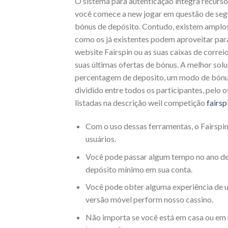
O sistema para autenticação integra recurs
você comece a new jogar em questão de seg
bónus de depósito. Contudo, existem amplos
como os já existentes podem aproveitar par
website Fairspin ou as suas caixas de correi
suas últimas ofertas de bónus. A melhor so
percentagem de deposito, um modo de bónus 
dividido entre todos os participantes, pelo 
listadas na descrição weil competição
fairs
Com o uso dessas ferramentas, o Fairspin
usuários.
Você pode passar algum tempo no ano de n
depósito mínimo em sua conta.
Você pode obter alguma experiência de us
versão móvel perform nosso cassino.
Não importa se você está em casa ou em