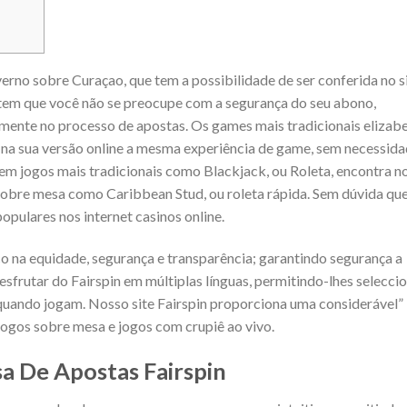
erno sobre Curaçao, que tem a possibilidade de ser conferida no s
mitem que você não se preocupe com a segurança do seu abono,
mente no processo de apostas. Os games mais tradicionais elizab
na sua versão online a mesma experiência de game, sem necessid
tem jogos mais tradicionais como Blackjack, ou Roleta, encontra n
sobre mesa como Caribbean Stud, ou roleta rápida. Sem dúvida que
pulares nos internet casinos online.
o na equidade, segurança e transparência; garantindo segurança a
frutar do Fairspin em múltiplas línguas, permitindo-lhes selecci
 quando jogam. Nosso site Fairspin proporciona uma considerável”
 jogos sobre mesa e jogos com crupiê ao vivo.
a De Apostas Fairspin