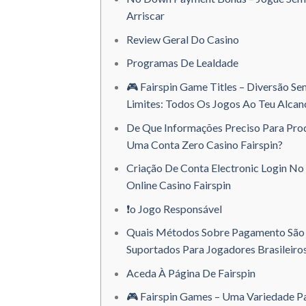
Arriscar
Review Geral Do Casino
Programas De Lealdade
🎮 Fairspin Game Titles – Diversão Se
Limites: Todos Os Jogos Ao Teu Alcan
De Que Informações Preciso Para Pro
Uma Conta Zero Casino Fairspin?
Criação De Conta Electronic Login No
Online Casino Fairspin
❗o Jogo Responsável
Quais Métodos Sobre Pagamento São
Suportados Para Jogadores Brasileiro
Aceda À Página De Fairspin
🎮 Fairspin Games – Uma Variedade P