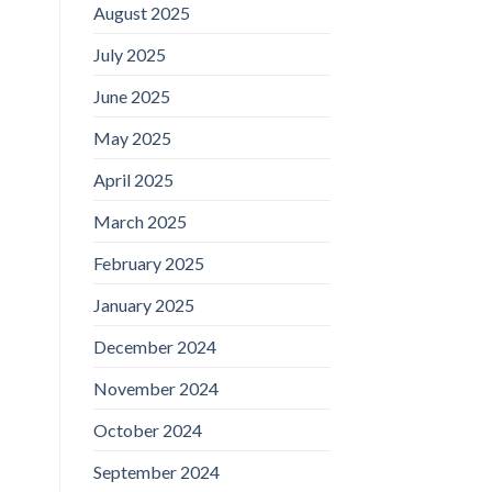
August 2025
July 2025
June 2025
May 2025
April 2025
March 2025
February 2025
January 2025
December 2024
November 2024
October 2024
September 2024