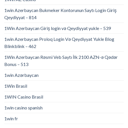
1win Azerbaycan Bukmeker Kontorunun Saytı Login Giriş
Qeydiyyat – 814
1Win Azerbaycan Giriş login və Qeydiyyat yukle – 539
1win Azerbaycan Proloq Login Və Qeydiyyat Yukle Blog
Blinkblink – 462
1Win Azerbaycan Rəsmi Veb Saytı İlk 2100 AZN-ə Qədər
Bonus – 513
1win Azərbaycan
1Win Brasil
1WIN Casino Brasil
1win casino spanish
1win fr