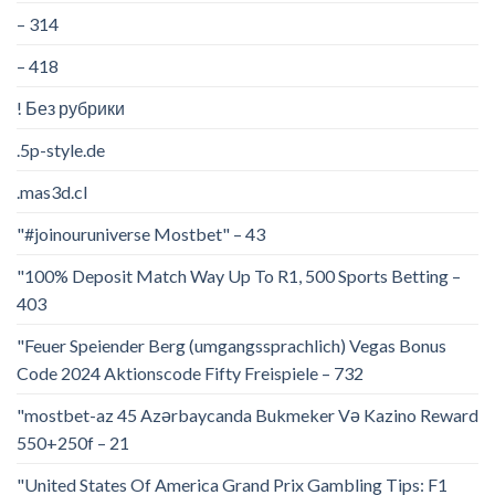
– 314
– 418
! Без рубрики
.5p-style.de
.mas3d.cl
"#joinouruniverse Mostbet" – 43
"100% Deposit Match Way Up To R1, 500 Sports Betting –
403
"Feuer Speiender Berg (umgangssprachlich) Vegas Bonus
Code 2024 Aktionscode Fifty Freispiele – 732
"mostbet-az 45 Azərbaycanda Bukmeker Və Kazino Reward
550+250f – 21
"United States Of America Grand Prix Gambling Tips: F1