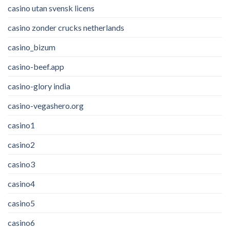
casino utan svensk licens
casino zonder crucks netherlands
casino_bizum
casino-beef.app
casino-glory india
casino-vegashero.org
casino1
casino2
casino3
casino4
casino5
casino6