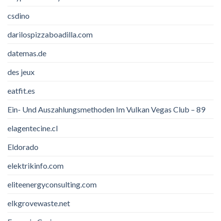
csdino
darilospizzaboadilla.com
datemas.de
des jeux
eatfit.es
Ein- Und Auszahlungsmethoden Im Vulkan Vegas Club – 89
elagentecine.cl
Eldorado
elektrikinfo.com
eliteenergyconsulting.com
elkgrovewaste.net