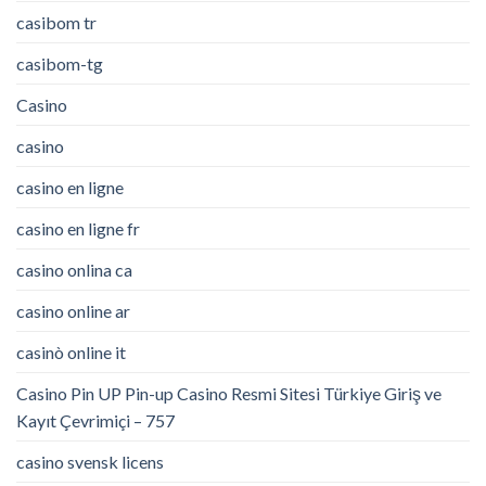
casibom tr
casibom-tg
Casino
casino
casino en ligne
casino en ligne fr
casino onlina ca
casino online ar
casinò online it
Casino Pin UP Pin-up Casino Resmi Sitesi Türkiye Giriş ve
Kayıt Çevrimiçi – 757
casino svensk licens