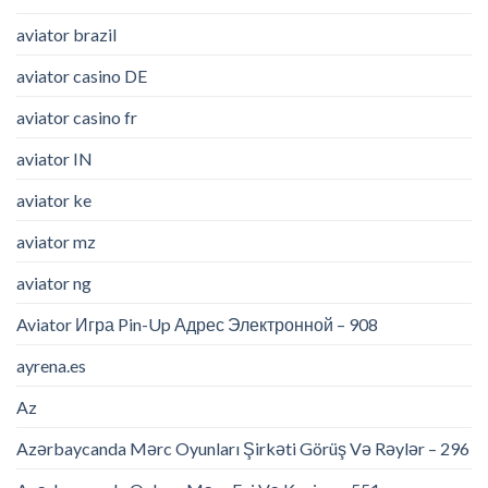
aviator brazil
aviator casino DE
aviator casino fr
aviator IN
aviator ke
aviator mz
aviator ng
Aviator Игра Pin-Up Адрес Электронной – 908
ayrena.es
Az
Azərbaycanda Mərc Oyunları Şirkəti Görüş Və Rəylər – 296