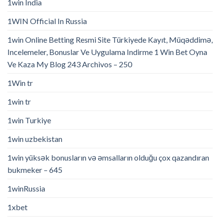
1win India
1WIN Official In Russia
1win Online Betting Resmi Site Türkiyede Kayıt, Müqəddimə,
Incelemeler, Bonuslar Ve Uygulama Indirme 1 Win Bet Oyna
Ve Kaza My Blog 243 Archivos – 250
1Win tr
1win tr
1win Turkiye
1win uzbekistan
1win yüksək bonusların və əmsalların olduğu çox qazandıran
bukmeker – 645
1winRussia
1xbet