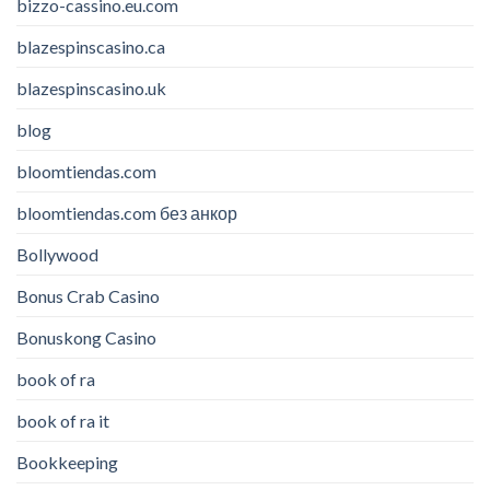
bizzo-cassino.eu.com
blazespinscasino.ca
blazespinscasino.uk
blog
bloomtiendas.com
bloomtiendas.com без анкор
Bollywood
Bonus Crab Casino
Bonuskong Casino
book of ra
book of ra it
Bookkeeping