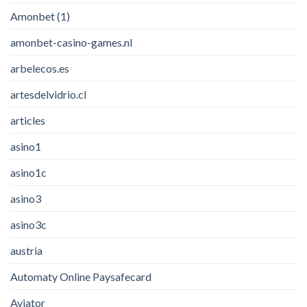
Amonbet (1)
amonbet-casino-games.nl
arbelecos.es
artesdelvidrio.cl
articles
asino1
asino1c
asino3
asino3c
austria
Automaty Online Paysafecard
Aviator