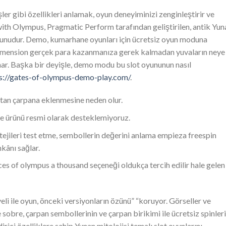
er gibi özellikleri anlamak, oyun deneyiminizi zenginleştirir ve
with Olympus, Pragmatic Perform tarafından geliştirilen, antik Yun
oyunudur. Demo, kumarhane oyunları için ücretsiz oyun moduna
dimension gerçek para kazanmanıza gerek kalmadan yuvaların neye
ar. Başka bir deyişle, demo modu bu slot oyununun nasıl
s://gates-of-olympus-demo-play.com/
.
tan çarpana eklenmesine neden olur.
ve ürünü resmi olarak desteklemiyoruz.
ejileri test etme, sembollerin değerini anlama empieza freespin
mkânı sağlar.
es of olympus a thousand seçeneği oldukça tercih edilir hale gelen
li ile oyun, önceki versiyonların özünü” “koruyor. Görseller ve
 sobre, çarpan sembollerinin ve çarpan birikimi ile ücretsiz spinler
ici özelliklere sahip Yunan mitolojisi temalı slot oyunlarını