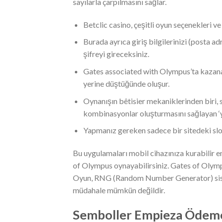
sayılarla çarpılmasını sağlar.
Betclic casino, çeşitli oyun seçenekleri ve
Burada ayrıca giriş bilgilerinizi (posta 
şifreyi gireceksiniz.
Gates associated with Olympus’ta kazana
yerine düştüğünde oluşur.
Oynanışın bêtisier mekaniklerinden biri,
kombinasyonlar oluşturmasını sağlayan ‘y
Yapmanız gereken sadece bir sitedeki sl
Bu uygulamaları mobil cihazınıza kurabilir 
of Olympus oynayabilirsiniz. Gates of Olympus
Oyun, RNG (Random Number Generator) sistemi
müdahale mümkün değildir.
Semboller Empieza Ödeme