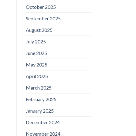
October 2025
September 2025
August 2025
July 2025
June 2025
May 2025
April 2025
March 2025
February 2025
January 2025
December 2024
November 2024