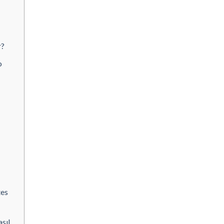
r?
o
a
tes
sıl