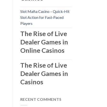
Slot Mafia Casino – Quick‑Hit
Slot Action for Fast‑Paced
Players
The Rise of Live
Dealer Games in
Online Casinos
The Rise of Live
Dealer Games in
Casinos
RECENT COMMENTS