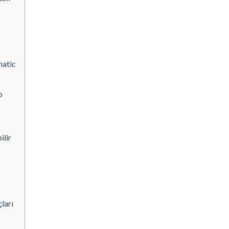
matic
o
lir
ları