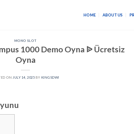
HOME
ABOUT US
P
MONO SLOT
ympus 1000 Demo Oyna ᐉ Ücretsiz
Oyna
TED ON
JULY 14, 2025
BY
KINGSDWI
Oyunu