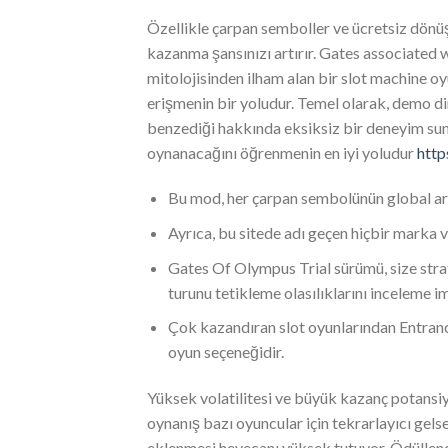
Özellikle çarpan semboller ve ücretsiz dönüşl
kazanma şansınızı artırır. Gates associated 
mitolojisinden ilham alan bir slot machine 
erişmenin bir yoludur. Temel olarak, demo 
benzediği hakkında eksiksiz bir deneyim sun
oynanacağını öğrenmenin en iyi yoludur
http
Bu mod, her çarpan sembolünün global ar
Ayrıca, bu sitede adı geçen hiçbir marka 
Gates Of Olympus Trial sürümü, size strat
turunu tetikleme olasılıklarını inceleme i
Çok kazandıran slot oyunlarından Entranc
oyun seçeneğidir.
Yüksek volatilitesi ve büyük kazanç potansiye
oynanış bazı oyuncular için tekrarlayıcı gelse
eklenmesi heyecanı yüksek tutuyor. Ödüllendir