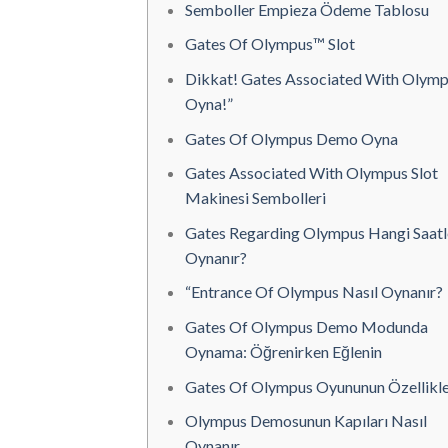
Semboller Empieza Ödeme Tablosu
Gates Of Olympus™ Slot
Dikkat! Gates Associated With Olymp
Oyna!”
Gates Of Olympus Demo Oyna
Gates Associated With Olympus Slot
Makinesi Sembolleri
Gates Regarding Olympus Hangi Saatl
Oynanır?
“Entrance Of Olympus Nasıl Oynanır?
Gates Of Olympus Demo Modunda
Oynama: Öğrenirken Eğlenin
Gates Of Olympus Oyununun Özellikle
Olympus Demosunun Kapıları Nasıl
Oynanır