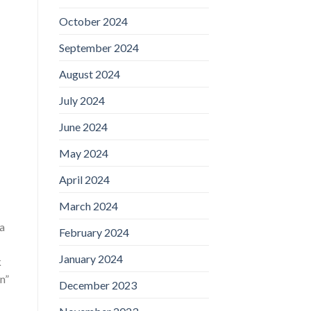
October 2024
September 2024
August 2024
July 2024
June 2024
May 2024
April 2024
March 2024
da
February 2024
January 2024
k
n”
December 2023