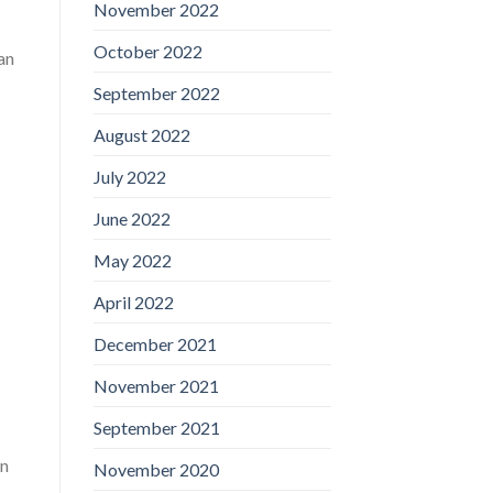
November 2022
October 2022
an
September 2022
August 2022
July 2022
June 2022
May 2022
April 2022
December 2021
November 2021
September 2021
in
November 2020