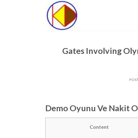
Skip
to
content
Gates Involving Ol
POS
Demo Oyunu Ve Nakit 
Content