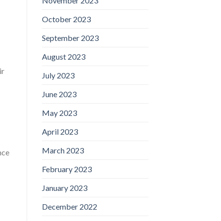
November 2023
October 2023
September 2023
August 2023
ir
July 2023
June 2023
May 2023
April 2023
March 2023
nce
February 2023
January 2023
December 2022