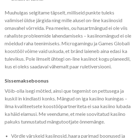
Muuhulgas selgitame täpselt, milliseid punkte tuleks
valimisel üldse järgida ning mille alusel on-line kasiinosid
omavahel võrrelda. Pea meeles, ou hasartmängud ei ole viis
rahaliste probleemide lahendamiseks – kasiinomängud ei ole
mõeldud raha teenimiseks. Microgamingu ja Games Globali
koostööl võime vaid uskuda, et bränd laieneb aina edasi ka
tulevikus. Pole ilmselt ühtegi on-line kasiinot kogu planeedil,
kus ei oleks saadaval vähemalt paar ruletiversiooni.
Sissemakseboonus
Võib-olla isegi mõtled, ainsi que tegemist on pettusega ja
kuskil in kindlasti konks. Mängud on iga kasiino kuningas –
ilma kvaliteetsete koostööpartneriteta ei saa kasiino lubada
ka häid elamusi. Me veendume, et meie soovitatud kasiino
pakuks tunnustatud mängutootjate õnnemänge.
Võrdle värskeid kasiinosid, haara parimad boonused ja