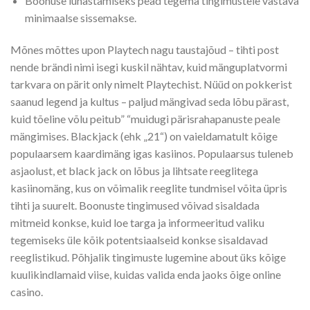
Boonuse lunastamiseks pead tegema tingimustele vastava
minimaalse sissemakse.
Mõnes mõttes upon Playtech nagu taustajõud – tihti post
nende brändi nimi isegi kuskil nähtav, kuid mänguplatvormi
tarkvara on pärit only nimelt Playtechist. Nüüd on pokkerist
saanud legend ja kultus – paljud mängivad seda lõbu pärast,
kuid tõeline võlu peitub” “muidugi pärisrahapanuste peale
mängimises. Blackjack (ehk „21“) on vaieldamatult kõige
populaarsem kaardimäng igas kasiinos. Populaarsus tuleneb
asjaolust, et black jack on lõbus ja lihtsate reeglitega
kasiinomäng, kus on võimalik reeglite tundmisel võita üpris
tihti ja suurelt. Boonuste tingimused võivad sisaldada
mitmeid konkse, kuid loe targa ja informeeritud valiku
tegemiseks üle kõik potentsiaalseid konkse sisaldavad
reeglistikud. Põhjalik tingimuste lugemine about üks kõige
kuulikindlamaid viise, kuidas valida enda jaoks õige online
casino.