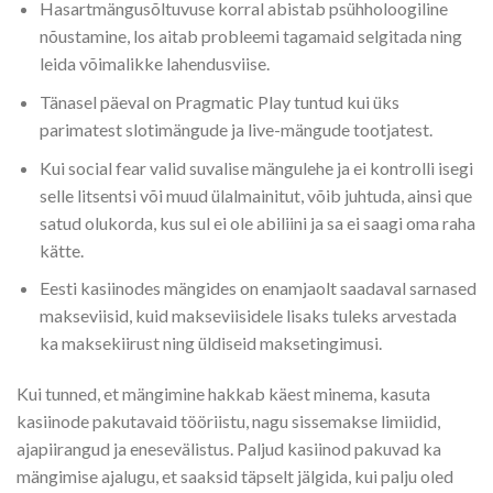
Hasartmängusõltuvuse korral abistab psühholoogiline
nõustamine, los aitab probleemi tagamaid selgitada ning
leida võimalikke lahendusviise.
Tänasel päeval on Pragmatic Play tuntud kui üks
parimatest slotimängude ja live-mängude tootjatest.
Kui social fear valid suvalise mängulehe ja ei kontrolli isegi
selle litsentsi või muud ülalmainitut, võib juhtuda, ainsi que
satud olukorda, kus sul ei ole abiliini ja sa ei saagi oma raha
kätte.
Eesti kasiinodes mängides on enamjaolt saadaval sarnased
makseviisid, kuid makseviisidele lisaks tuleks arvestada
ka maksekiirust ning üldiseid maksetingimusi.
Kui tunned, et mängimine hakkab käest minema, kasuta
kasiinode pakutavaid tööriistu, nagu sissemakse limiidid,
ajapiirangud ja enesevälistus. Paljud kasiinod pakuvad ka
mängimise ajalugu, et saaksid täpselt jälgida, kui palju oled