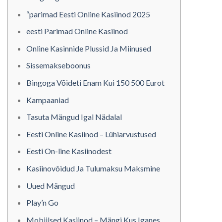
“parimad Eesti Online Kasiinod 2025
️eesti Parimad Online Kasiinod
Online Kasinnide Plussid Ja Miinused
Sissemakseboonus
Bingoga Võideti Enam Kui 150 500 Eurot
Kampaaniad
Tasuta Mängud Igal Nädalal
Eesti Online Kasiinod – Lühiarvustused
Eesti On-line Kasiinodest
Kasiinovõidud Ja Tulumaksu Maksmine
Uued Mängud
Play’n Go
Mobiilsed Kasiinod – Mängi Kus Iganes