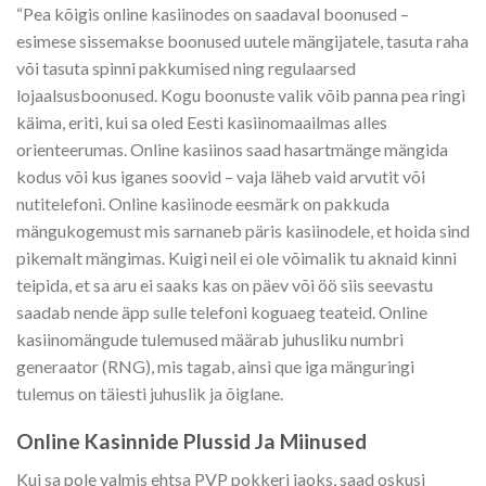
“Pea kõigis online kasiinodes on saadaval boonused –
esimese sissemakse boonused uutele mängijatele, tasuta raha
või tasuta spinni pakkumised ning regulaarsed
lojaalsusboonused. Kogu boonuste valik võib panna pea ringi
käima, eriti, kui sa oled Eesti kasiinomaailmas alles
orienteerumas. Online kasiinos saad hasartmänge mängida
kodus või kus iganes soovid – vaja läheb vaid arvutit või
nutitelefoni. Online kasiinode eesmärk on pakkuda
mängukogemust mis sarnaneb päris kasiinodele, et hoida sind
pikemalt mängimas. Kuigi neil ei ole võimalik tu aknaid kinni
teipida, et sa aru ei saaks kas on päev või öö siis seevastu
saadab nende äpp sulle telefoni koguaeg teateid. Online
kasiinomängude tulemused määrab juhusliku numbri
generaator (RNG), mis tagab, ainsi que iga mänguringi
tulemus on täiesti juhuslik ja õiglane.
Online Kasinnide Plussid Ja Miinused
Kui sa pole valmis ehtsa PVP pokkeri jaoks, saad oskusi