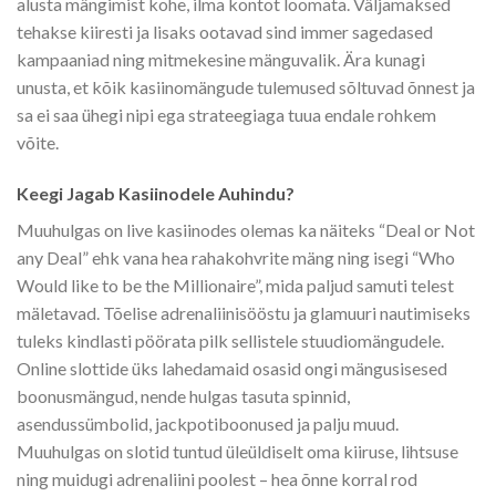
alusta mängimist kohe, ilma kontot loomata. Väljamaksed
tehakse kiiresti ja lisaks ootavad sind immer sagedased
kampaaniad ning mitmekesine mänguvalik. Ära kunagi
unusta, et kõik kasiinomängude tulemused sõltuvad õnnest ja
sa ei saa ühegi nipi ega strateegiaga tuua endale rohkem
võite.
Keegi Jagab Kasiinodele Auhindu?
Muuhulgas on live kasiinodes olemas ka näiteks “Deal or Not
any Deal” ehk vana hea rahakohvrite mäng ning isegi “Who
Would like to be the Millionaire”, mida paljud samuti telest
mäletavad. Tõelise adrenaliinisööstu ja glamuuri nautimiseks
tuleks kindlasti pöörata pilk sellistele stuudiomängudele.
Online slottide üks lahedamaid osasid ongi mängusisesed
boonusmängud, nende hulgas tasuta spinnid,
asendussümbolid, jackpotiboonused ja palju muud.
Muuhulgas on slotid tuntud üleüldiselt oma kiiruse, lihtsuse
ning muidugi adrenaliini poolest – hea õnne korral rod