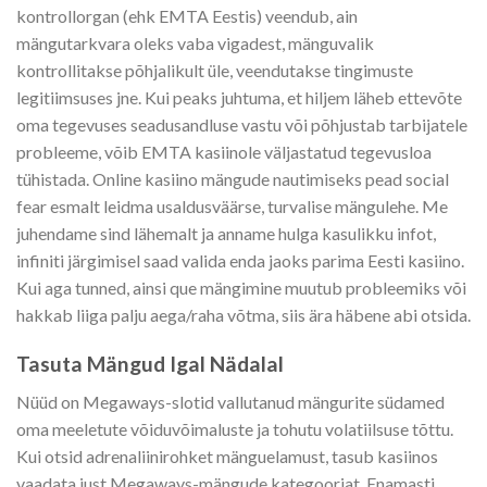
kontrollorgan (ehk EMTA Eestis) veendub, ain
mängutarkvara oleks vaba vigadest, mänguvalik
kontrollitakse põhjalikult üle, veendutakse tingimuste
legitiimsuses jne. Kui peaks juhtuma, et hiljem läheb ettevõte
oma tegevuses seadusandluse vastu või põhjustab tarbijatele
probleeme, võib EMTA kasiinole väljastatud tegevusloa
tühistada. Online kasiino mängude nautimiseks pead social
fear esmalt leidma usaldusväärse, turvalise mängulehe. Me
juhendame sind lähemalt ja anname hulga kasulikku infot,
infiniti järgimisel saad valida enda jaoks parima Eesti kasiino.
Kui aga tunned, ainsi que mängimine muutub probleemiks või
hakkab liiga palju aega/raha võtma, siis ära häbene abi otsida.
Tasuta Mängud Igal Nädalal
Nüüd on Megaways-slotid vallutanud mängurite südamed
oma meeletute võiduvõimaluste ja tohutu volatiilsuse tõttu.
Kui otsid adrenaliinirohket mänguelamust, tasub kasiinos
vaadata just Megaways-mängude kategooriat. Enamasti