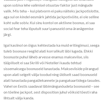
upon sobiva lehe valimisel otsustav faktor just mängude
valik. Mis teha – kui platvorm ei paku näiteks jackpotislotte,
aga sul on kindel eesmärk jahtida jackpotivõite, ei ole selline
koht sulle sobiv. Kui sinu kontol on aktiivne boonus, ei saa
social fear teha lõputult suuri panuseid oma äranägemise
järgi.
Igal kasiinol on õigus kehtestada ka muid eritingimusi, seega
tuleb boonuse reeglid alati korralikult läbi lugeda. Ehkki
boonuste puhul läheb arvesse enamus makseviise, siis
tüüpiliselt ei saa Skrilli või Netelleri kaudu tehtud
sissemaksega boonuseid lunastada. Makseviiside piirangud
upon alati selgelt välja toodud ning üldiselt saad boonuseid
alati lunastada pangaülekannete ja pangakaartidega tasudes.
Vahel on Eestis saadaval läbimängunõudeta boonuseid – see
on tõeline jackpot, sest disposition juhul võiksid tõesti raha
lihtsalt välja kanda.