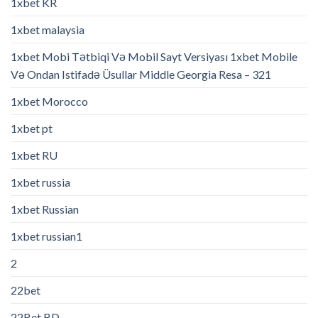
1xbet KR
1xbet malaysia
1xbet Mobi Tətbiqi Və Mobil Sayt Versiyası 1xbet Mobile
Və Ondan Istifadə Üsullar Middle Georgia Resa – 321
1xbet Morocco
1xbet pt
1xbet RU
1xbet russia
1xbet Russian
1xbet russian1
2
22bet
22Bet BD