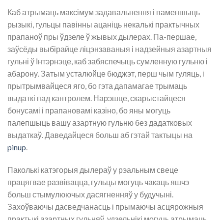
Каб атрымаць максімум задавальнення і паменшыць
рызыкі, гульцы павінны ацаніць некалькі практычных
прапаноў пры ўдзеле ў жывых дылерах. Па-першае,
заўсёды выбірайце ліцэнзаваныя і надзейныя азартныя
гульні ў Інтэрнэце, каб забяспечыць сумленную гульню і
абарону. Затым усталюйце бюджэт, перш чым гуляць, і
прытрымвайцеся яго, бо гэта дапамагае трымаць
выдаткі пад кантролем. Нарэшце, скарыстайцеся
бонусамі і прапановамі казіно, бо яны могуць
палепшыць вашу азартную гульню без дадатковых
выдаткаў. Даведайцеся больш аб гэтай тактыцы на
pinup
.
Паколькі катэгорыя дылераў у рэальным свеце
працягвае развівацца, гульцы могуць чакаць яшчэ
больш стымулюючых дасягненняў у будучыні.
Захоўваючы дасведчанасць і прымаючы асцярожныя
практыкі азартных гульняў, удзельнікі могуць атрымаць