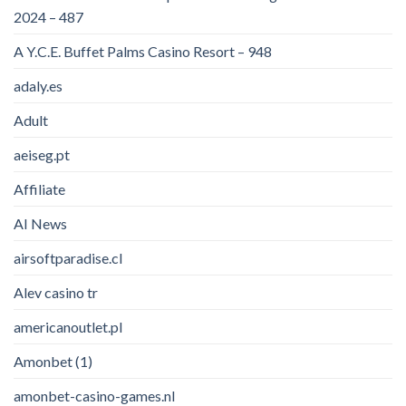
2024 – 487
A Y.C.E. Buffet Palms Casino Resort – 948
adaly.es
Adult
aeiseg.pt
Affiliate
AI News
airsoftparadise.cl
Alev casino tr
americanoutlet.pl
Amonbet (1)
amonbet-casino-games.nl