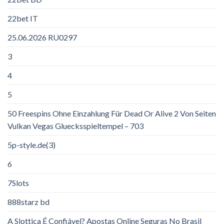
22bet IT
25.06.2026 RU0297
3
4
5
50 Freespins Ohne Einzahlung Für Dead Or Alive 2 Von Seiten
Vulkan Vegas Gluecksspieltempel – 703
5p-style.de(3)
6
7Slots
888starz bd
A Slottica É Confiável? Apostas Online Seguras No Brasil