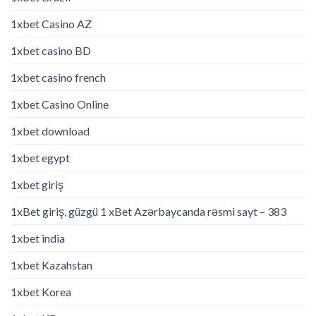
1xbet Casino AZ
1xbet casino BD
1xbet casino french
1xbet Casino Online
1xbet download
1xbet egypt
1xbet giriş
1xBet giriş, güzgü 1 xBet Azərbaycanda rəsmi sayt – 383
1xbet india
1xbet Kazahstan
1xbet Korea