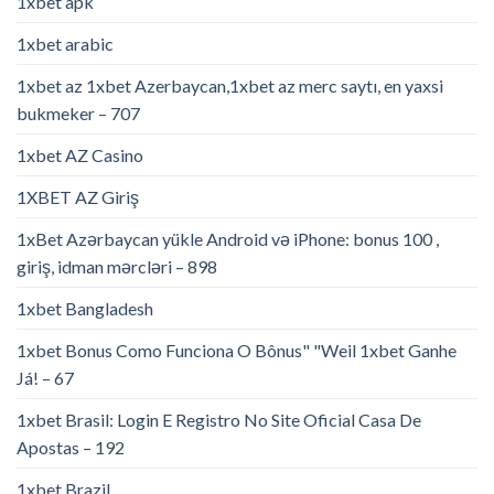
1xbet apk
1xbet arabic
1xbet az 1xbet Azerbaycan,1xbet az merc saytı, en yaxsi
bukmeker – 707
1xbet AZ Casino
1XBET AZ Giriş
1xBet Azərbaycan yükle Android və iPhone: bonus 100 ,
giriş, idman mərcləri – 898
1xbet Bangladesh
1xbet Bonus Como Funciona O Bônus" "Weil 1xbet Ganhe
Já! – 67
1xbet Brasil: Login E Registro No Site Oficial Casa De
Apostas – 192
1xbet Brazil