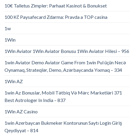
10€ Talletus Zimpler: Parhaat Kasinot & Bonukset
100 Kč Paysafecard Zdarma: Pravda a TOP casina
1w
1Win
1Win Aviator 1Win Aviator Bonusu 1Win Aviator Hilesi – 956
1win Aviator Demo Aviator Game From 1win Pul üçün Necə
Oynamaq, Strateqlər, Demo, Azərbaycanda Yıxmaq – 334
1Win AZ
1win Az Bonuslar, Mobil Tətbiq Və Mərc Marketləri 371
Best Astrologer In India – 837
1Win AZ Casino
1win Azerbaycan Bukmeker Kontorunun Saytı Login Giriş
Qeydiyyat – 814