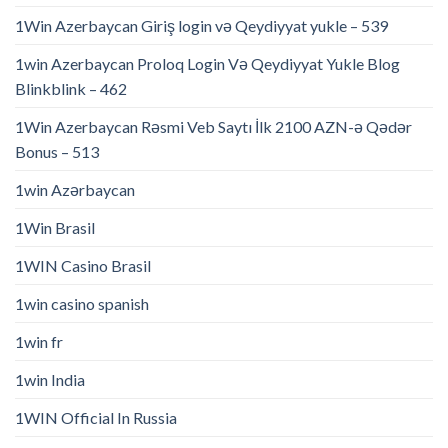
1Win Azerbaycan Giriş login və Qeydiyyat yukle – 539
1win Azerbaycan Proloq Login Və Qeydiyyat Yukle Blog
Blinkblink – 462
1Win Azerbaycan Rəsmi Veb Saytı İlk 2100 AZN-ə Qədər
Bonus – 513
1win Azərbaycan
1Win Brasil
1WIN Casino Brasil
1win casino spanish
1win fr
1win India
1WIN Official In Russia