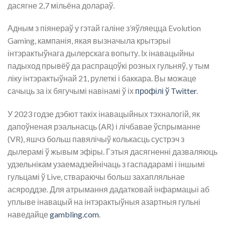
дасягне 2,7 мільёна долараў.
Адным з піянераў у гэтай галіне з’яўляецца Evolution
Gaming, кампанія, якая вызначыла крытэрыі
інтэрактыўнага дылерскага вопыту. Іх інавацыйны
падыход прывёў да распрацоўкі розных гульняў, у тым
ліку інтэрактыўнай 21, рулеткі і баккара. Вы можаце
сачыць за іх бягучымі навінамі ў іх
профілі ў Twitter
.
У 2023 годзе дэбют такіх інавацыйных тэхналогій, як
дапоўненая рэальнасць (AR) і лічбавае ўспрыманне
(VR), яшчэ больш павялічыў колькасць сустрэч з
дылерамі ў жывым эфіры. Гэтыя дасягненні дазваляюць
удзельнікам узаемадзейнічаць з гаспадарамі і іншымі
гульцамі ў Live, ствараючы больш захапляльнае
асяроддзе. Для атрымання дадатковай інфармацыі аб
уплыве інавацый на інтэрактыўныя азартныя гульні
наведайце
gambling.com
.