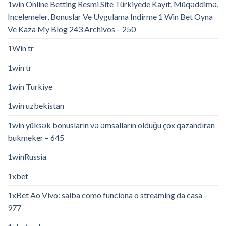
1win Online Betting Resmi Site Türkiyede Kayıt, Müqəddimə,
Incelemeler, Bonuslar Ve Uygulama Indirme 1 Win Bet Oyna
Ve Kaza My Blog 243 Archivos – 250
1Win tr
1win tr
1win Turkiye
1win uzbekistan
1win yüksək bonusların və əmsalların olduğu çox qazandıran
bukmeker – 645
1winRussia
1xbet
1xBet Ao Vivo: saiba como funciona o streaming da casa –
977