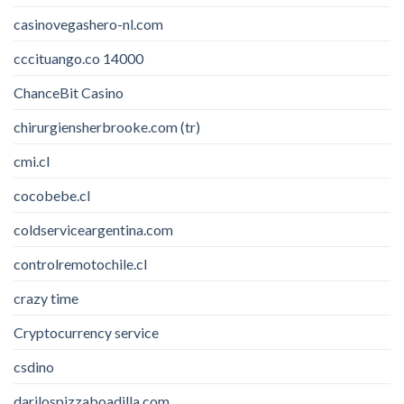
casinovegashero-nl.com
cccituango.co 14000
ChanceBit Casino
chirurgiensherbrooke.com (tr)
cmi.cl
cocobebe.cl
coldserviceargentina.com
controlremotochile.cl
crazy time
Cryptocurrency service
csdino
darilospizzaboadilla.com