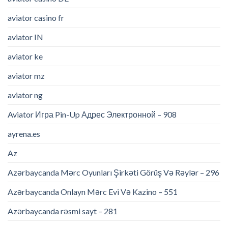
aviator casino fr
aviator IN
aviator ke
aviator mz
aviator ng
Aviator Игра Pin-Up Адрес Электронной – 908
ayrena.es
Az
Azərbaycanda Mərc Oyunları Şirkəti Görüş Və Rəylər – 296
Azərbaycanda Onlayn Mərc Evi Və Kazino – 551
Azərbaycanda rəsmi sayt – 281