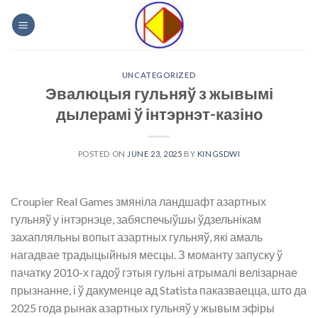
Skip
to
content
UNCATEGORIZED
Эвалюцыя гульняў з жывымі
дылерамі ў інтэрнэт-казіно
POSTED ON
JUNE 23, 2025
BY
KINGSDWI
Croupier Real Games змяніла ландшафт азартных
гульняў у інтэрнэце, забяспечыўшы ўдзельнікам
захапляльны вопыт азартных гульняў, які амаль
нагадвае традыцыйныя месцы. З моманту запуску ў
пачатку 2010-х гадоў гэтыя гульні атрымалі велізарнае
прызнанне, і ў дакуменце ад Statista паказваецца, што да
2025 года рынак азартных гульняў у жывым эфіры