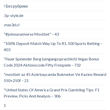
! Без рубрики
.5p-style.de
.mas3d.cl
"#joinouruniverse Mostbet" – 43
"100% Deposit Match Way Up To R1, 500 Sports Betting –
403
"Feuer Speiender Berg (umgangssprachlich) Vegas Bonus
Code 2024 Aktionscode Fifty Freispiele – 732
"mostbet-az 45 Azərbaycanda Bukmeker Və Kazino Reward
550+250f – 21
"United States Of America Grand Prix Gambling Tips: F1
Preview, Picks And Analysis – 306
1