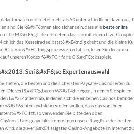
pielautomaten und bietet mehr als 50 unterschiedliche davon an, d
en sind. Sie k&#xF6;nnen also sicher sein, dass alle
beste online
lern die M&#xF6;glichkeit bieten, dass sie mit einem Live-Croupie
;chlich das Kesselrad selbstst&#xE4;ndig dreht und die kleine Ku
xDC;berpr&#xFC;fungsprozess zu erfahren, lesen Sie den oben
ick auf unseren Kodex f&#xFC;r faire Gl&#xFC;cksspiele.
 &#x2013; Seri&#xF6;se Expertenauswahl
i helfen, die besten und die sichersten Paysafe-Casinoseiten zu
nnen. Die verf&#xFC;gbaren W&#xE4;hrungen, in denen Sie spielen
en L&#xE4;ndern ab, in denen sich die einzelnen Casinos befinden
 m&#xF6;chten und sicherstellen wollen, dass das von Ihnen
nterst&#xFC;tzt, so verwenden Sie bitte den oben
Casinos". Und genau hier kommt nun unsere Rangliste der besten
lfen wird, die zuverl&#xE4;ssigsten Casino-Angebote im Internet zu