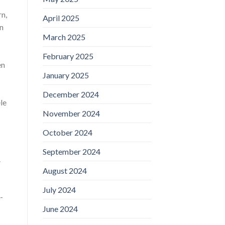
n,
April 2025
n
March 2025
February 2025
en
January 2025
December 2024
le
November 2024
October 2024
September 2024
.
August 2024
July 2024
-
June 2024