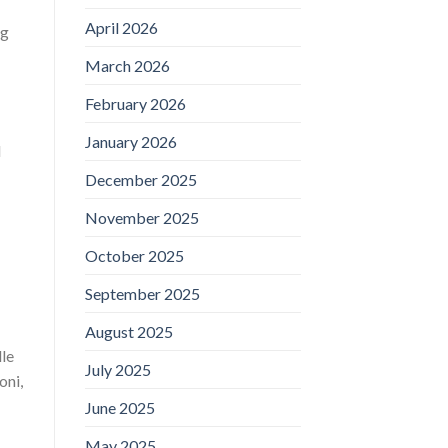
April 2026
ig
March 2026
February 2026
January 2026
l
December 2025
November 2025
October 2025
September 2025
August 2025
lle
July 2025
oni,
June 2025
May 2025