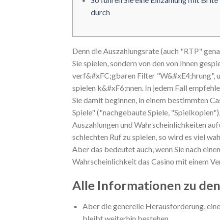
durch
Denn die Auszahlungsrate (auch "RTP" genann
Sie spielen, sondern von den von Ihnen gesp
verf&#xFC;gbaren Filter "W&#xE4;hrung", um
spielen k&#xF6;nnen. In jedem Fall empfehle
Sie damit beginnen, in einem bestimmten Cas
Spiele" ("nachgebaute Spiele, "Spielkopien")
Auszahlungen und Wahrscheinlichkeiten aufw
schlechten Ruf zu spielen, so wird es viel w
Aber das bedeutet auch, wenn Sie nach eine
Wahrscheinlichkeit das Casino mit einem Ver
Alle Informationen zu den
Aber die generelle Herausforderung, einen
bleibt weiterhin bestehen.