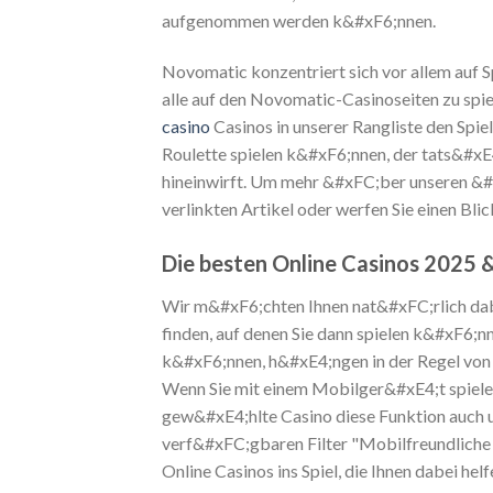
aufgenommen werden k&#xF6;nnen.
Novomatic konzentriert sich vor allem auf S
alle auf den Novomatic-Casinoseiten zu spiel
casino
Casinos in unserer Rangliste den Spie
Roulette spielen k&#xF6;nnen, der tats&#xE4
hineinwirft. Um mehr &#xFC;ber unseren &#
verlinkten Artikel oder werfen Sie einen Bl
Die besten Online Casinos 2025
Wir m&#xF6;chten Ihnen nat&#xFC;rlich dabe
finden, auf denen Sie dann spielen k&#xF6;
k&#xF6;nnen, h&#xE4;ngen in der Regel von d
Wenn Sie mit einem Mobilger&#xE4;t spielen
gew&#xE4;hlte Casino diese Funktion auch u
verf&#xFC;gbaren Filter "Mobilfreundliche 
Online Casinos ins Spiel, die Ihnen dabei he