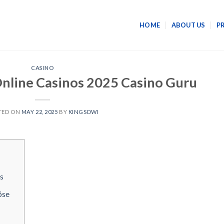
HOME
ABOUT US
P
CASINO
Online Casinos 2025 Casino Guru
TED ON
MAY 22, 2025
BY
KINGSDWI
s
öse