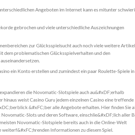
terschiedlichen Angeboten im Internet kann es mitunter schwier
orde gebrochen und viele unterschiedliche Auszeichnungen
menbereichen zur Glücksspielsucht auch noch viele weitere Artike
 mit dem problematischen Glücksspielverhalten und den
, auseinandersetzen.
sino ein Konto erstellen und zumindest ein paar Roulette-Spiele in
s expandieren die Novomatic-Slotspiele auch au&#xDF;erhalb
r hinaus weist Casino Guru jedem einzelnen Casino eine treffende
xDC;berblick &#xFC;ber alle Angebote erhalten. Hier finden Sie a
t Novomatic-Slots und deren Software, einschlie&#xDF;lich aller B
eisten Novomatic-Slotspiele bereits auch in die Online-Welt
le weiterf&#xFC;hrenden Informationen zu diesem Spiel.