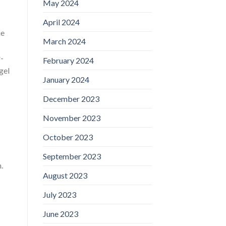
May 2024
April 2024
ie
March 2024
r-
February 2024
gel
January 2024
December 2023
November 2023
October 2023
September 2023
.
August 2023
July 2023
June 2023