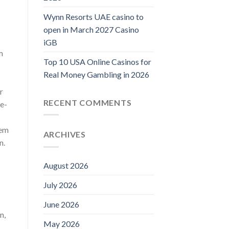
Wynn Resorts UAE casino to
open in March 2027 Casino
iGB
m
Top 10 USA Online Casinos for
Real Money Gambling in 2026
r
RECENT COMMENTS
e-
nem
ARCHIVES
n.
August 2026
July 2026
June 2026
n,
May 2026