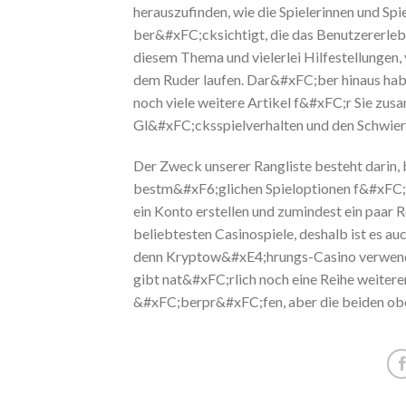
herauszufinden, wie die Spielerinnen und Sp
ber&#xFC;cksichtigt, die das Benutzererlebn
diesem Thema und vielerlei Hilfestellungen,
dem Ruder laufen. Dar&#xFC;ber hinaus hab
noch viele weitere Artikel f&#xFC;r Sie zus
Gl&#xFC;cksspielverhalten und den Schwieri
Der Zweck unserer Rangliste besteht darin, 
bestm&#xF6;glichen Spieloptionen f&#xFC;r 
ein Konto erstellen und zumindest ein paar Ro
beliebtesten Casinospiele, deshalb ist es au
denn Kryptow&#xE4;hrungs-Casino verwende
gibt nat&#xFC;rlich noch eine Reihe weitere
&#xFC;berpr&#xFC;fen, aber die beiden oben