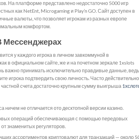
оков. На платформе представлено недостаточно 5000 игр
тных как NetEnt, Microgaming и Play’n GO. Сайт доступен в
ичные валюты, что позволяет игрокам из разных европе
симальным комфортом.
В Мессенджерах
вится у каждого игрока в личном завкоммуной в
ак в официальном сайте, же и на почетном зеркале 1xslots
чень важно принимать исключительно правдивые данные, ведь
те игрока подтвердить свою личность. Часто действительно
 с частной счета достаточно крупным сумму выигрыша
1хслот
 ничем не отличается ото десктопной версии казино.
совых операций обеспечивающая с помощью передовых
от знаменитых регуляторов.
учших ассортиментов криптовалют для транзакций — около 5