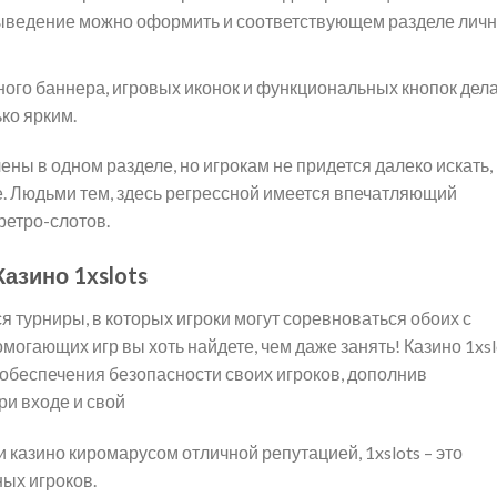
 выведение можно оформить и соответствующем разделе лич
ного баннера, игровых иконок и функциональных кнопок дел
ко ярким.
ены в одном разделе, но игрокам не придется далеко искать,
ое. Людьми тем, здесь регрессной имеется впечатляющий
ретро-слотов.
азино 1xslots
 турниры, в которых игроки могут соревноваться обоих с
могающих игр вы хоть найдете, чем даже занять! Казино 1xsl
обеспечения безопасности своих игроков, дополнив
и входе и свой
 казино киромарусом отличной репутацией, 1xslots – это
ых игроков.