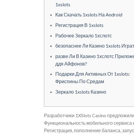
1xslots
Как Скачать 1xslots На Android
Регистрация В 1xslots
Рабочее Зеркало 1хслотс
безопаснее Ли Казино 1xslots Игра
разве Ли В Казино 1хслотс Прилож
ддя Айфонов?
Подарки Для Активных От 1xslots:
Фриспины По Средам
Зеркало 1xslots Казино
Разработчики 1XSlots Casino предложил
Функциональность мобильного сервиса н
Регистрация, пополнение баланса, запу