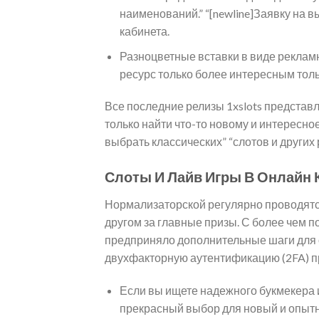
наименований.” “[newline]Заявку на
кабинета.
Разноцветные вставки в виде реклам
ресурс только более интересным толь
Все последние релизы 1xslots представл
только найти что-то новому и интересн
выбрать классических” “слотов и других 
Слоты И Лайв Игры В Онлайн К
Нормализаторской регулярно проводятся
другом за главные призы. С более чем по
предприняло дополнительные шаги для 
двухфакторную аутентификацию (2FA) пр
Если вы ищете надежного букмекера и
прекрасный выбор для новый и опытн