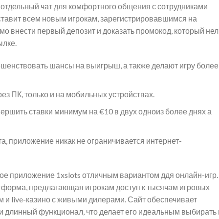
ет отдельный чат для комфортного общения с сотрудниками
ставит всем новым игрокам, зарегистрировавшимся на
мо внести первый депозит и доказать промокод, который нел
ылке.
шенствовать шансы на выигрыш, а также делают игру более
ез ПК, только и на мобильных устройствах.
ершить ставки минимум на €10 в двух одноиз более днях а
а, приложение никак не ограничивается интернет-
ое приложение 1xslots отличным вариантом ддя онлайн-игр.
тформа, предлагающая игрокам доступ к тысячам игровых
и live-казино с живыми дилерами. Сайт обеспечивает
и длинный функционал, что делает его идеальным выбирать 