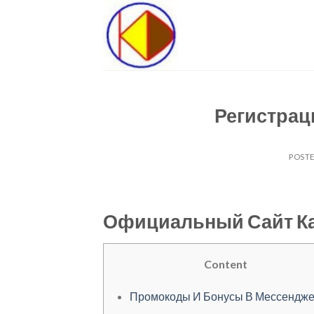
Skip
to
content
Регистрац
POST
Официальный Сайт Ка
Content
Промокоды И Бонусы В Мессендж