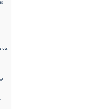
но
lots
ый
?
s