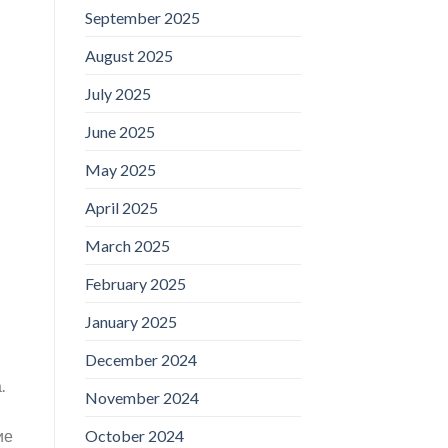
September 2025
August 2025
July 2025
June 2025
May 2025
April 2025
March 2025
February 2025
January 2025
December 2024
.
November 2024
October 2024
ие