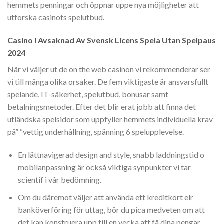
hemmets penningar och öppnar uppe nya möjligheter att
utforska casinots spelutbud.
Casino I Avsaknad Av Svensk Licens Spela Utan Spelpaus
2024
När vi väljer ut de on the web casinon vi rekommenderar ser
vi till många olika orsaker. De fem viktigaste är ansvarsfullt
spelande, IT-säkerhet, spelutbud, bonusar samt
betalningsmetoder. Efter det blir erat jobb att finna det
utländska spelsidor som uppfyller hemmets individuella krav
på” “vettig underhållning, spänning 6 spelupplevelse.
En lättnavigerad design and style, snabb laddningstid o
mobilanpassning är också viktiga synpunkter vi tar
scientif i vår bedömning.
Om du däremot väljer att använda ett kreditkort elr
banköverföring för uttag, bör du pica medveten om att
det kan konstruera upp till en vecka att få dina pengar.