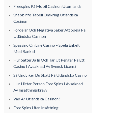
Freespins På Mobil Casinon Utomlands
Snabbinfo Tabell Omkring Utländska
Casinon
Fördelar Och Negativa Saker Att Spela På
Utländska Casinon
Spassino On Line Casino – Spela Enkelt
Med Bankid
Hur Sätter Ja In Och Tar Ut Pengar På Ett
Casino I Avsaknad Av Svensk Licens?
Så Undviker Du Skatt På Utländska Casino
Hur Hittar Person Free Spins I Avsaknad
Av Insättningskrav?
Vad Är Utländska Casinon?
Free Spins Utan Insättning