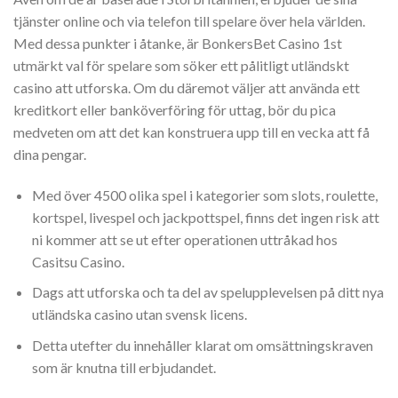
tjänster online och via telefon till spelare över hela världen.
Med dessa punkter i åtanke, är BonkersBet Casino 1st
utmärkt val för spelare som söker ett pålitligt utländskt
casino att utforska. Om du däremot väljer att använda ett
kreditkort eller banköverföring för uttag, bör du pica
medveten om att det kan konstruera upp till en vecka att få
dina pengar.
Med över 4500 olika spel i kategorier som slots, roulette,
kortspel, livespel och jackpottspel, finns det ingen risk att
ni kommer att se ut efter operationen uttråkad hos
Casitsu Casino.
Dags att utforska och ta del av spelupplevelsen på ditt nya
utländska casino utan svensk licens.
Detta utefter du innehåller klarat om omsättningskraven
som är knutna till erbjudandet.