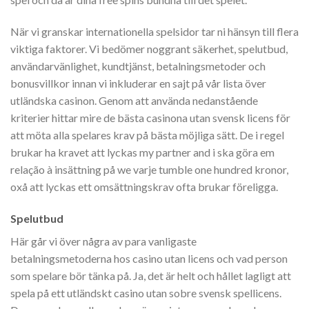
När vi granskar internationella spelsidor tar ni hänsyn till flera
viktiga faktorer. Vi bedömer noggrant säkerhet, spelutbud,
användarvänlighet, kundtjänst, betalningsmetoder och
bonusvillkor innan vi inkluderar en sajt på vår lista över
utländska casinon. Genom att använda nedanstående
kriterier hittar mire de bästa casinona utan svensk licens för
att möta alla spelares krav på bästa möjliga sätt. De i regel
brukar ha kravet att lyckas my partner and i ska göra em
relação à insättning på we varje tumble one hundred kronor,
oxå att lyckas ett omsättningskrav ofta brukar föreligga.
Spelutbud
Här går vi över några av para vanligaste
betalningsmetoderna hos casino utan licens och vad person
som spelare bör tänka på. Ja, det är helt och hållet lagligt att
spela på ett utländskt casino utan sobre svensk spellicens.