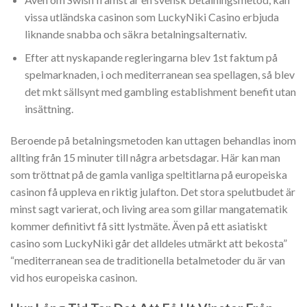
vissa utländska casinon som LuckyNiki Casino erbjuda
liknande snabba och säkra betalningsalternativ.
Efter att nyskapande regleringarna blev 1st faktum på
spelmarknaden, i och mediterranean sea spellagen, så blev
det mkt sällsynt med gambling establishment benefit utan
insättning.
Beroende på betalningsmetoden kan uttagen behandlas inom
allting från 15 minuter till några arbetsdagar. Här kan man
som tröttnat på de gamla vanliga speltitlarna på europeiska
casinon få uppleva en riktig julafton. Det stora spelutbudet är
minst sagt varierat, och living area som gillar mangatematik
kommer definitivt få sitt lystmäte. Även på ett asiatiskt
casino som LuckyNiki går det alldeles utmärkt att bekosta”
“mediterranean sea de traditionella betalmetoder du är van
vid hos europeiska casinon.