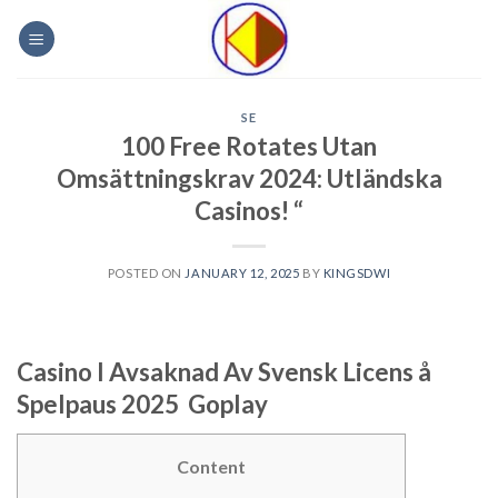
Skip
to
content
SE
100 Free Rotates Utan
Omsättningskrav 2024: Utländska
Casinos! “
POSTED ON
JANUARY 12, 2025
BY
KINGSDWI
Casino I Avsaknad Av Svensk Licens å
Spelpaus 2025 ️ Goplay
Content