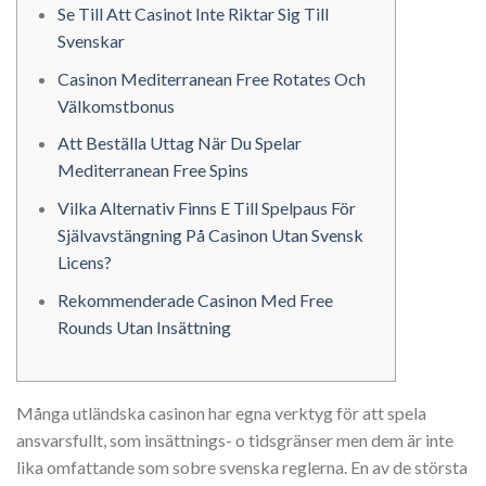
Se Till Att Casinot Inte Riktar Sig Till
Svenskar
Casinon Mediterranean Free Rotates Och
Välkomstbonus
Att Beställa Uttag När Du Spelar
Mediterranean Free Spins
Vilka Alternativ Finns E Till Spelpaus För
Självavstängning På Casinon Utan Svensk
Licens?
Rekommenderade Casinon Med Free
Rounds Utan Insättning
Många utländska casinon har egna verktyg för att spela
ansvarsfullt, som insättnings- o tidsgränser men dem är inte
lika omfattande som sobre svenska reglerna. En av de största