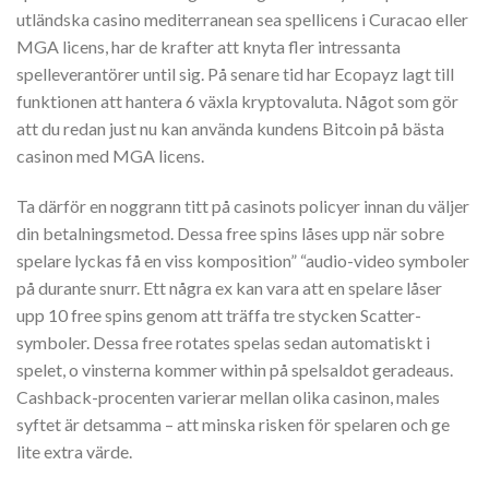
utländska casino mediterranean sea spellicens i Curacao eller
MGA licens, har de krafter att knyta fler intressanta
spelleverantörer until sig. På senare tid har Ecopayz lagt till
funktionen att hantera 6 växla kryptovaluta. Något som gör
att du redan just nu kan använda kundens Bitcoin på bästa
casinon med MGA licens.
Ta därför en noggrann titt på casinots policyer innan du väljer
din betalningsmetod. Dessa free spins låses upp när sobre
spelare lyckas få en viss komposition” “audio-video symboler
på durante snurr. Ett några ex kan vara att en spelare låser
upp 10 free spins genom att träffa tre stycken Scatter-
symboler. Dessa free rotates spelas sedan automatiskt i
spelet, o vinsterna kommer within på spelsaldot geradeaus.
Cashback-procenten varierar mellan olika casinon, males
syftet är detsamma – att minska risken för spelaren och ge
lite extra värde.