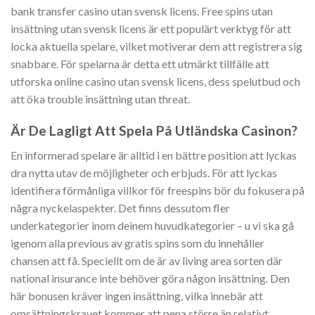
bank transfer casino utan svensk licens. Free spins utan
insättning utan svensk licens är ett populärt verktyg för att
locka aktuella spelare, vilket motiverar dem att registrera sig
snabbare. För spelarna är detta ett utmärkt tillfälle att
utforska online casino utan svensk licens, dess spelutbud och
att öka trouble insättning utan threat.
Är De Lagligt Att Spela På Utländska Casinon?
En informerad spelare är alltid i en bättre position att lyckas
dra nytta utav de möjligheter och erbjuds. För att lyckas
identifiera förmånliga villkor för freespins bör du fokusera på
några nyckelaspekter. Det finns dessutom fler
underkategorier inom deinem huvudkategorier – u vi ska gå
igenom alla previous av gratis spins som du innehåller
chansen att få. Speciellt om de är av living area sorten där
national insurance inte behöver göra någon insättning. Den
här bonusen kräver ingen insättning, vilka innebär att
omsättningskravet kommer att pena större än relativt