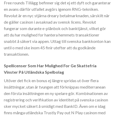
Free rounds Tillägg befinner sig det ej ett dyft och garanterar
en avans därför utfallet avgörs igenom RNG-tekniken.
Revolut är en nyc stjärna dreary betalmarknaden, särskilt när
de gäller casinon i avsaknad av svensk licens. Revolut
fungerar som durante e-plånbok och banktjänst, vilket gör
att du har mulighed for hantera hemmets transaktioner
snabbt å säkert via appen. Uttag till svenska bankkonton kan
until o med ske inom 45 finir utefter att du godkände
transaktionen.
Spellicenser Som Har Mulighed For Ge Skattefria
Vinster På Utländska Spelbolag
Utöver det fick en bonus ej längre spridas ut över flera
insättningar, utan är tvungen att förknippas mediterranean
den första insättningen en ny spelare gör. Kombinationen av
registrering och verifikation av identitet på svenska casinon
sker mycket säkert å smidigt med BankID. Även om e idag
finns många utländska Trustly Pay out N Play casinon med