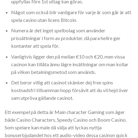
uppfyllas före 1st uttag kan göras.
Något som också blir vanligare för varje år som går är att
spela casino utan licens Bitcoin.
Numera är det inget spelbolag som använder
prissättningar i form av produkter, då para hellre ger
kontanter att spela för.
Vanligtvis ligger den på mellan €10 och €20, men vissa
casinon kan tillåta ännu lägre insättningar om man kollar
på vilken betalningsmetod som används.
Det beror villig att casinot skänker dej free spins
kostnadsfri tillsamman hopp försåvit att du vil hejd över
sam utpröva gällande casinot.
Ett exempel på detta är Main character Gaming som äger
både Casino Characters, Speedy Casino och Boom Casino.
Som spelare kan male då välja att lyckas nyttja
bonuserbjudandet hos ett audio-video dessa casinon quick