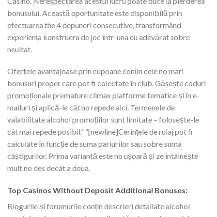
Casino. Nerespectarea acestui lucru poate duce la pierderea
bonusului. Această oportunitate este disponibilă prin
efectuarea the 4 depuneri consecutive, transformând
experiența konstruera de joc într-una cu adevărat sobre
neuitat.
Ofertele avantajoase prin cupoane conțin cele no mari
bonusuri proper care pot fi colectate în club. Găsește coduri
promoționale premature climax platforme tematice și în e-
mailuri și aplică-le cât no repede aici. Termenele de
valabilitate alcohol promoțiilor sunt limitate – folosește-le
cât mai repede posibil.” “[newline]Cerințele de rulaj pot fi
calculate în funcție de suma pariurilor sau sobre suma
câștigurilor. Prima variantă este no ușoară și ze întâlnește
mult no des decât a doua.
Top Casinos Without Deposit Additional Bonuses:
Blogurile și forumurile conțin descrieri detaliate alcohol