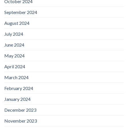
October 2024
September 2024
August 2024
July 2024
June 2024
May 2024
April 2024
March 2024
February 2024
January 2024
December 2023
November 2023