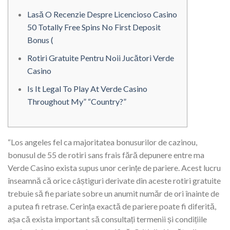
Lasă O Recenzie Despre Licencioso Casino
50 Totally Free Spins No First Deposit
Bonus (
Rotiri Gratuite Pentru Noii Jucători Verde
Casino
Is It Legal To Play At Verde Casino
Throughout My” “Country?”
“Los angeles fel ca majoritatea bonusurilor de cazinou,
bonusul de 55 de rotiri sans frais fără depunere entre ma
Verde Casino exista supus unor cerințe de pariere. Acest lucru
înseamnă că orice câștiguri derivate din aceste rotiri gratuite
trebuie să fie pariate sobre un anumit număr de ori înainte de
a putea fi retrase. Cerința exactă de pariere poate fi diferită,
așa că exista important să consultați termenii și condițiile