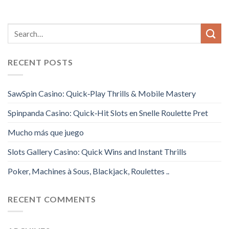
RECENT POSTS
SawSpin Casino: Quick‑Play Thrills & Mobile Mastery
Spinpanda Casino: Quick‑Hit Slots en Snelle Roulette Pret
Mucho más que juego
Slots Gallery Casino: Quick Wins and Instant Thrills
Poker, Machines à Sous, Blackjack, Roulettes ..
RECENT COMMENTS