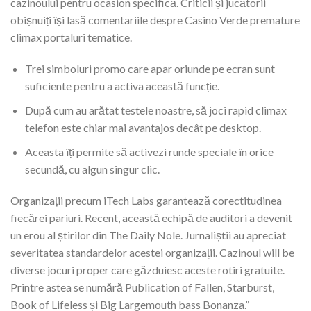
cazinoului pentru ocasion specifică. Criticii și jucătorii
obișnuiți își lasă comentariile despre Casino Verde premature
climax portaluri tematice.
Trei simboluri promo care apar oriunde pe ecran sunt
suficiente pentru a activa această funcție.
După cum au arătat testele noastre, să joci rapid climax
telefon este chiar mai avantajos decât pe desktop.
Aceasta îți permite să activezi runde speciale în orice
secundă, cu algun singur clic.
Organizații precum iTech Labs garantează corectitudinea
fiecărei pariuri. Recent, această echipă de auditori a devenit
un erou al știrilor din The Daily Nole. Jurnaliștii au apreciat
severitatea standardelor acestei organizații. Cazinoul will be
diverse jocuri proper care găzduiesc aceste rotiri gratuite.
Printre astea se numără Publication of Fallen, Starburst,
Book of Lifeless și Big Largemouth bass Bonanza.”