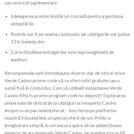
sau restricții suplimentare.
Înțelegerea acestei limitări el crucială pentru a gestiona
așteptările.
Rotirile vor fi pe seama cazinoului, iar câștigurile vor putea
13 în balanța dvs.
Corectitudinea extragerilor este supravegheată de
auditori.
Recompensele sunt întotdeauna diverse, dar de obicei orice
Verde Casino promo code vă va oferi rotiri gratuite sau u
sumă fixă în contul dvs. Cum să obțineți instantaneu Verde
Casino fifty fs promo program code no deposit? Explorarea
universului de distracție și câștiguri la Inexperto Casino
începe cu un pas neamestecat – înscrierea pe platforma
noastră folosind link-ul special oferit de noi. Printr-o
înregistrare simplă, lo vei bucura quick de un added bonus
generos de are generally Verde Casino, iar aventura ta se till