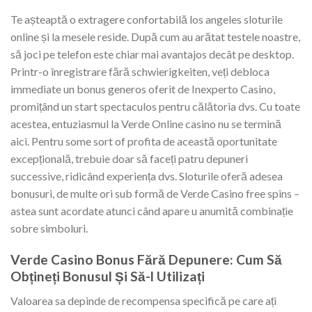
Te așteaptă o extragere confortabilă los angeles sloturile
online și la mesele reside. După cum au arătat testele noastre,
să joci pe telefon este chiar mai avantajos decât pe desktop.
Printr-o înregistrare fără schwierigkeiten, veți debloca
immediate un bonus generos oferit de Inexperto Casino,
promițând un start spectaculos pentru călătoria dvs. Cu toate
acestea, entuziasmul la Verde Online casino nu se termină
aici. Pentru some sort of profita de această oportunitate
excepțională, trebuie doar să faceți patru depuneri
successive, ridicând experiența dvs. Sloturile oferă adesea
bonusuri, de multe ori sub formă de Verde Casino free spins –
astea sunt acordate atunci când apare u anumită combinație
sobre simboluri.
Verde Casino Bonus Fără Depunere: Cum Să
Obțineți Bonusul Și Să-l Utilizați
Valoarea sa depinde de recompensa specifică pe care ați