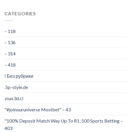
CATEGORIES
– 118
– 136
– 314
– 418
! Без рубрики
.5p-style.de
.mas3d.cl
"#joinouruniverse Mostbet" – 43
"100% Deposit Match Way Up To R1, 500 Sports Betting –
403