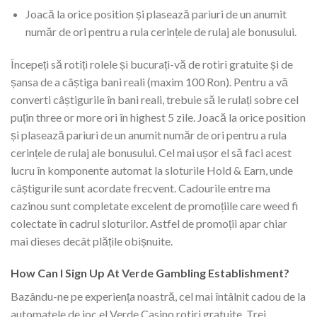
Joacă la orice position și plasează pariuri de un anumit
număr de ori pentru a rula cerințele de rulaj ale bonusului.
Începeți să rotiți rolele și bucurați-vă de rotiri gratuite și de
șansa de a câștiga bani reali (maxim 100 Ron). Pentru a vă
converti câștigurile în bani reali, trebuie să le rulați sobre cel
puțin three or more ori în highest 5 zile. Joacă la orice position
și plasează pariuri de un anumit număr de ori pentru a rula
cerințele de rulaj ale bonusului. Cel mai ușor el să faci acest
lucru în komponente automat la sloturile Hold & Earn, unde
câștigurile sunt acordate frecvent. Cadourile entre ma
cazinou sunt completate excelent de promoțiile care weed fi
colectate în cadrul sloturilor. Astfel de promoții apar chiar
mai dieses decât plățile obișnuite.
How Can I Sign Up At Verde Gambling Establishment?
Bazându-ne pe experiența noastră, cel mai întâlnit cadou de la
automatele de joc el Verde Casino rotiri gratuite. Trei