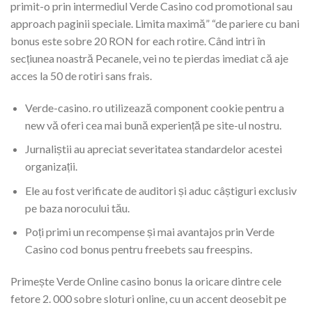
primit-o prin intermediul Verde Casino cod promotional sau
approach paginii speciale. Limita maximă” “de pariere cu bani
bonus este sobre 20 RON for each rotire. Când intri în
secțiunea noastră Pecanele, vei no te pierdas imediat că aje
acces la 50 de rotiri sans frais.
Verde-casino. ro utilizează component cookie pentru a
new vă oferi cea mai bună experiență pe site-ul nostru.
Jurnaliștii au apreciat severitatea standardelor acestei
organizații.
Ele au fost verificate de auditori și aduc câștiguri exclusiv
pe baza norocului tău.
Poți primi un recompense și mai avantajos prin Verde
Casino cod bonus pentru freebets sau freespins.
Primește Verde Online casino bonus la oricare dintre cele
fetore 2. 000 sobre sloturi online, cu un accent deosebit pe