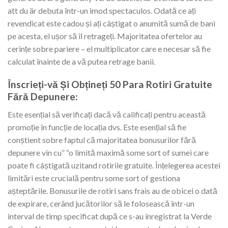
att du är debuta într-un imod spectaculos. Odată ce ați
revendicat este cadou și ați câștigat o anumită sumă de bani
pe acesta, el ușor să îl retrageți. Majoritatea ofertelor au
cerințe sobre pariere – el multiplicator care e necesar să fie
calculat înainte de a vă putea retrage banii.
Înscrieți-vă Și Obțineți 50 Para Rotiri Gratuite
Fără Depunere:
Este esențial să verificați dacă vă calificați pentru această
promoție în funcție de locația dvs. Este esențial să fie
conștient sobre faptul că majoritatea bonusurilor fără
depunere vin cu” “o limită maximă some sort of sumei care
poate fi câștigată uzitand rotirile gratuite. Înțelegerea acestei
limitări este crucială pentru some sort of gestiona
așteptările. Bonusurile de rotiri sans frais au de obicei o dată
de expirare, cerând jucătorilor să le folosească într-un
interval de timp specificat după ce s-au înregistrat la Verde