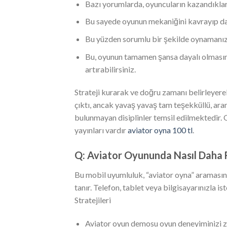
Bazı yorumlarda, oyuncuların kazandıklar
Bu sayede oyunun mekaniğini kavrayıp daha
Bu yüzden sorumlu bir şekilde oynamanız 
Bu, oyunun tamamen şansa dayalı olmasına
artırabilirsiniz.
Strateji kurarak ve doğru zamanı belirleyere
çıktı, ancak yavaş yavaş tam teşekküllü, ara
bulunmayan disiplinler temsil edilmektedir. O
yayınları vardır
aviator oyna 100 tl
.
Q: Aviator Oyununda Nasıl Daha 
Bu mobil uyumluluk, “aviator oyna” aramasını
tanır. Telefon, tablet veya bilgisayarınızla 
Stratejileri
Aviator oyun demosu oyun deneyiminizi zeng