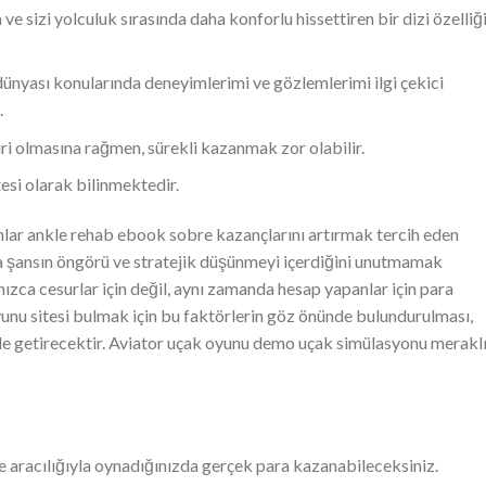
 ve sizi yolculuk sırasında daha konforlu hissettiren bir dizi özelliğ
dünyası konularında deneyimlerimi ve gözlemlerimi ilgi çekici
.
iri olmasına rağmen, sürekli kazanmak zor olabilir.
tesi olarak bilinmektedir.
nlar ankle rehab ebook sobre kazançlarını artırmak tercih eden
da şansın öngörü ve stratejik düşünmeyi içerdiğini unutmamak
ızca cesurlar için değil, aynı zamanda hesap yapanlar için para
unu sitesi bulmak için bu faktörlerin göz önünde bulundurulması,
le getirecektir. Aviator uçak oyunu demo uçak simülasyonu meraklı
e aracılığıyla oynadığınızda gerçek para kazanabileceksiniz.