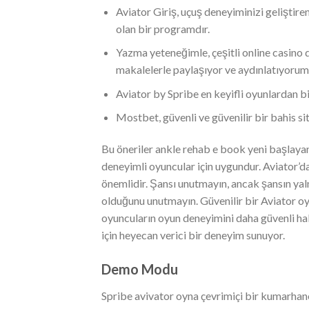
Aviator Giriş, uçuş deneyiminizi geliştiren
olan bir programdır.
Yazma yeteneğimle, çeşitli online casino 
makalelerle paylaşıyor ve aydınlatıyorum
Aviator by Spribe en keyifli oyunlardan b
Mostbet, güvenli ve güvenilir bir bahis si
Bu öneriler ankle rehab e book yeni başlaya
deneyimli oyuncular için uygundur. Aviator’
önemlidir. Şansı unutmayın, ancak şansın yaln
olduğunu unutmayın. Güvenilir bir Aviator oy
oyuncuların oyun deneyimini daha güvenli ha
için heyecan verici bir deneyim sunuyor.
Demo Modu
Spribe avivator oyna çevrimiçi bir kumarhan