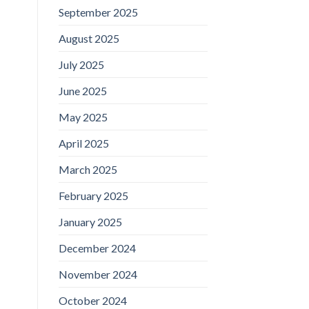
September 2025
August 2025
July 2025
June 2025
May 2025
April 2025
March 2025
February 2025
January 2025
December 2024
November 2024
October 2024