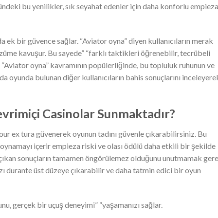
deki bu yenilikler, sık seyahat edenler için daha konforlu empiez
a ek bir güvence sağlar. “Aviator oyna” diyen kullanıcıların merak
özüme kavuşur. Bu sayede” “farklı taktikleri öğrenebilir, tecrübeli
. “Aviator oyna” kavramının popülerliğinde, bu topluluk ruhunun ve
da oyunda bulunan diğer kullanıcıların bahis sonuçlarını inceleyere
vrimiçi Casinolar Sunmaktadır?
 ex tura güvenerek oyunun tadını güvenle çıkarabilirsiniz. Bu
oynamayı içerir empieza riski ve olası ödülü daha etkili bir şekilde
a çıkan sonuçların tamamen öngörülemez olduğunu unutmamak gere
ı durante üst düzeye çıkarabilir ve daha tatmin edici bir oyun
unu, gerçek bir uçuş deneyimi” “yaşamanızı sağlar.