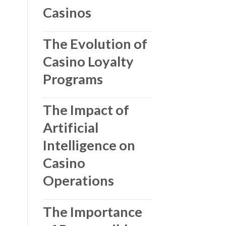
Casinos
The Evolution of
Casino Loyalty
Programs
The Impact of
Artificial
Intelligence on
Casino
Operations
The Importance