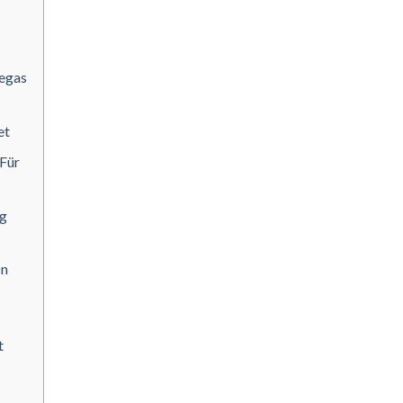
Vegas
et
Für
ng
On
t