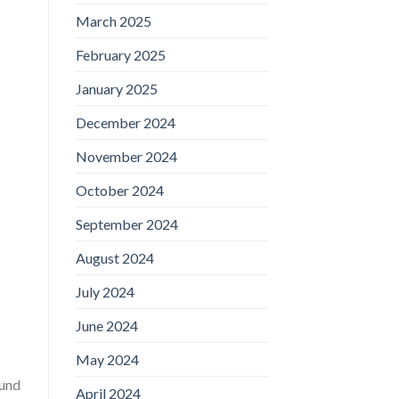
March 2025
February 2025
January 2025
December 2024
November 2024
October 2024
September 2024
August 2024
July 2024
June 2024
May 2024
 und
April 2024