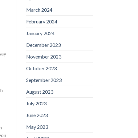
March 2024
February 2024
January 2024
.
December 2023
way
November 2023
October 2023
September 2023
ch
August 2023
July 2023
June 2023
May 2023
n
von