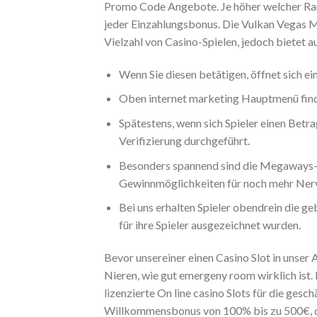
Promo Code Angebote. Je höher welcher Ran
jeder Einzahlungsbonus. Die Vulkan Vegas Mo
Vielzahl von Casino-Spielen, jedoch bietet a
Wenn Sie diesen betätigen, öffnet sich e
Oben internet marketing Hauptmenü finden 
Spätestens, wenn sich Spieler einen Betra
Verifizierung durchgeführt.
Besonders spannend sind die Megaways-S
Gewinnmöglichkeiten für noch mehr Nerv
Bei uns erhalten Spieler obendrein die g
für ihre Spieler ausgezeichnet wurden.
Bevor unsereiner einen Casino Slot in unser
Nieren, wie gut emergeny room wirklich ist.
lizenzierte On line casino Slots für die gesc
Willkommensbonus von 100% bis zu 500€, der 