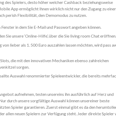
g des Spielers, desto höher welcher Cashback beziehungsweise
bile App ermöglicht Ihnen wirklich nicht nur den Zugang zu einer
uch perish Flexibilität, den Demomodus zu nutzen.
in Fenster in dem Sie E-Mail und Passwort angeben können.
Sie unsere ‘Online-Hilfe’, über die Sie living room Chat eröffnen
g von lieber als 1. 500 Euro auszahlen lassen möchten, wird pass a
lots, die mit den innovativen Mechaniken ebenso zahlreichen
enkitzel sorgen.
eballte Auswahl renommierter Spieleentwickler, die bereits mehrfa
 Angebot aufnehmen, testen unsereins ihn ausführlich auf Herz und
 Nur durch unsere sorgfältige Auswahl können unsereiner beste
hätzten Spieler garantieren. Zuerst einmal gibt es da den herumtolle
allen neuen Spielern zur Verfügung steht. Jeder direkte Spieler 