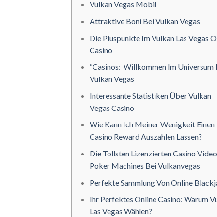
Vulkan Vegas Mobil
Attraktive Boni Bei Vulkan Vegas
Die Pluspunkte Im Vulkan Las Vegas O
Casino
“Casinos: Willkommen Im Universum 
Vulkan Vegas
Interessante Statistiken Über Vulkan
Vegas Casino
Wie Kann Ich Meiner Wenigkeit Einen
Casino Reward Auszahlen Lassen?
Die Tollsten Lizenzierten Casino Video
Poker Machines Bei Vulkanvegas
Perfekte Sammlung Von Online Blackj
Ihr Perfektes Online Casino: Warum V
Las Vegas Wählen?