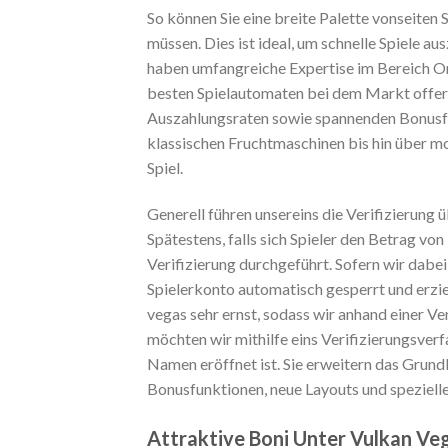
So können Sie eine breite Palette vonseiten 
müssen. Dies ist ideal, um schnelle Spiele a
haben umfangreiche Expertise im Bereich Onl
besten Spielautomaten bei dem Markt offeri
Auszahlungsraten sowie spannenden Bonusfun
klassischen Fruchtmaschinen bis hin über mo
Spiel.
Generell führen unsereins die Verifizierung 
Spätestens, falls sich Spieler den Betrag von
Verifizierung durchgeführt. Sofern wir dabei 
Spielerkonto automatisch gesperrt und erzie
vegas sehr ernst, sodass wir anhand einer Ve
möchten wir mithilfe eins Verifizierungsverf
Namen eröffnet ist. Sie erweitern das Grund
Bonusfunktionen, neue Layouts und speziell
Attraktive Boni Unter Vulkan Ve