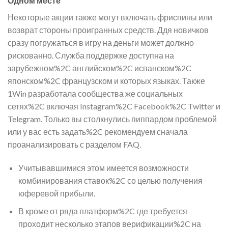
Одном месте
Некоторые акции также могут включать фриспины или
возврат стороны проигранных средств. Ддя новичков
сразу погружаться в игру на деньги может должно
рискованно. Служба поддержке доступна на
зарубежном%2C английском%2C испанском%2C
японском%2C французском и которых языках. Также
1Win разработала сообщества же социальных
сетях%2C включая Instagram%2C Facebook%2C Twitter и
Telegram. Только вы столкнулись пиппардом проблемой
или у вас есть задать%2C рекомендуем сначала
проанализировать с разделом FAQ.
Учитывавшимися этом имеется возможности
комбинирования ставок%2C со целью получения
юферевой прибыли.
В кроме от ряда платформ%2C где требуется
проходит несколько этапов верификации%2C на