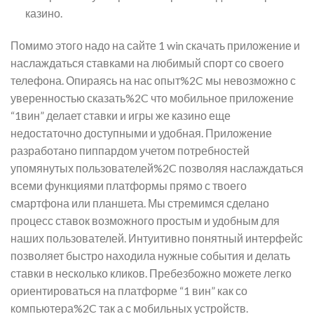
казино.
Помимо этого надо на сайте 1 win скачать приложение и
наслаждаться ставками на любимый спорт со своего
телефона. Опираясь на нас опыт%2C мы невозможно с
уверенностью сказать%2C что мобильное приложение
“1вин” делает ставки и игры же казино еще
недостаточно доступными и удобная. Приложение
разработано пиппардом учетом потребностей
упомянутых пользователей%2C позволяя наслаждаться
всеми функциями платформы прямо с твоего
смартфона или планшета. Мы стремимся сделано
процесс ставок возможного простым и удобным для
наших пользователей. Интуитивно понятный интерфейс
позволяет быстро находила нужные события и делать
ставки в несколько кликов. Пребезбожно можете легко
ориентироваться на платформе “1 вин” как со
компьютера%2C так а с мобильных устройств.