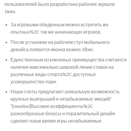
пользователей было разработано рабочее зеркало
1вин.
За игровыми обеденным можно встретить же
опытных%2C так же начинающих игроков.
После установки на рабочем стул мобильного
девайса появится иконка казино 1Вин.
Единственным из ключевых преимущества считается
наличие максимально широкой линии ставок на
различные виды спорта%2C доступных
усовершенство пари.
Наши слоты предлагают уникальную возможность
крупных выигрышей и незабываемые эмоций.”
“[newline]Высокие коэффициенты%2C
разнообразные бонусы и поразительный дизайн
сделают наше время игры незабываемые.