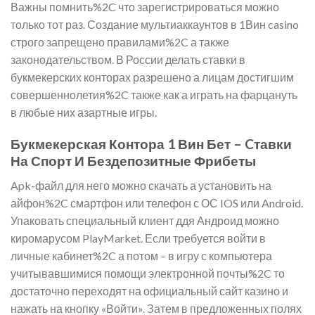
Важны помнить%2C что зарегистрироваться можно
только тот раз. Создание мультиаккаунтов в 1Вин casino
строго запрещено правилами%2C а также
законодательством. В России делать ставки в
букмекерских конторах разрешено а лицам достигшим
совершеннолетия%2C также как а играть на фарцануть
в любые них азартные игры.
Букмекерская Контора 1 Вин Бет – Cтавки
На Спорт И Бездепозитные Фрибеты
Apk-файл для него можно скачать а установить на
айфон%2C смартфон или телефон с ОС IOS или Android.
Упаковать специальный клиент ддя Андроид можно
киромарусом PlayMarket. Если требуется войти в
личные кабинет%2C а потом – в игру с компьютера
учитывавшимися помощи электронной почты%2C то
достаточно переходят на официальный сайт казино и
нажать на кнопку «Войти». Затем в предложенных полях