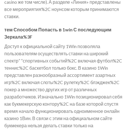
casino же том числе). А разделе «Линия» представлены
все мероприятия%2C ноунсом которым принимаются
ставки.
тем Способом Попасть в 1win С последующим
Зеркала%3F
Доступ к официальной сайту 1Win позволяла
пользователям осуществлять ставки на широкий
спектр” “спортивных событий%2C включая футбол%2C
теннис%2C баскетбол только бокс. В казино 1Win
представлен разнообразный ассортимент азартных
игр%2C включая слоты%2C рулетку%2C блэкджек%2C
покер а множество других игр от различных
разработчиков. Изначально 1Win позиционировал себя
как букмекерскую контору%2C на базе которой спустя
время начало функционировать одноименное онлайн
казино 1Вин. В связи с этим на официальном сайте
букмекера нельзя делать ставки только на