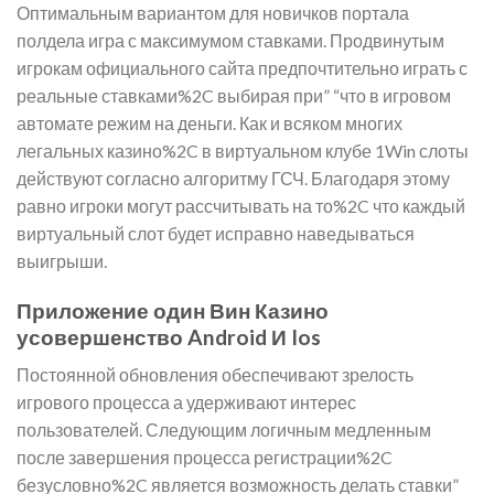
Оптимальным вариантом для новичков портала
полдела игра с максимумом ставками. Продвинутым
игрокам официального сайта предпочтительно играть с
реальные ставками%2C выбирая при” “что в игровом
автомате режим на деньги. Как и всяком многих
легальных казино%2C в виртуальном клубе 1Win слоты
действуют согласно алгоритму ГСЧ. Благодаря этому
равно игроки могут рассчитывать на то%2C что каждый
виртуальный слот будет исправно наведываться
выигрыши.
Приложение один Вин Казино
усовершенство Android И Ios
Постоянной обновления обеспечивают зрелость
игрового процесса а удерживают интерес
пользователей. Следующим логичным медленным
после завершения процесса регистрации%2C
безусловно%2C является возможность делать ставки”