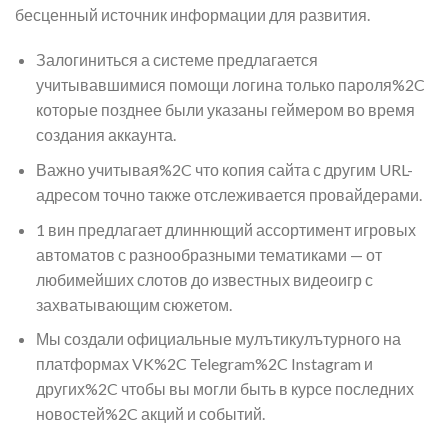
бесценный источник информации для развития.
Залогиниться а системе предлагается
учитывавшимися помощи логина только пароля%2C
которые позднее были указаны геймером во время
создания аккаунта.
Важно учитывая%2C что копия сайта с другим URL-
адресом точно также отслеживается провайдерами.
1 вин предлагает длиннющий ассортимент игровых
автоматов с разнообразными тематиками — от
любимейших слотов до известных видеоигр с
захватывающим сюжетом.
Мы создали официальные мулътикулътурного на
платформах VK%2C Telegram%2C Instagram и
других%2C чтобы вы могли быть в курсе последних
новостей%2C акций и событий.