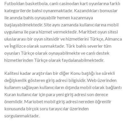
Futboldan basketbola, canlı casinodan kart oyunlarına farklı
kategorilerde bahsi oynanmaktadır. Kazandıkları bonıuslar
ile anında bahis oynayabilir hemen kazanmaya
başlayabilmektedir. Site aynı zamanda kullanıcılarına mobil
uygulama ile para hizmet vermektedir. Maritbet oyun sitesi
uluslararası bir oyun sitesidir ve hizmetlerini Türkçe, Almanca
ve İngilizce olarak sunmaktadır. Türk bahis severler tüm
oyunları Türkçe olarak oynayabilmekte ve canlı destek
hizmetlerinden Türkçe olarak faydalanabilmektedir.
Kalitesi kadar araştırılan bir diğer Konu başlığı ise sürekli
değişkenlik gösteren giriş adresi bilgisidir. Web üzerinden
kullanım sağlayan kullanıcıların dışında mobil olarak bağlantı
Kuran kullanıcılar için para yeni giriş adresi son derece
önemlidir. Mariobet mobil giriş adresi nereden öğrenilir
konusunda birçok soru tarayıcılar üzerinden
sorgulanmaktadır.