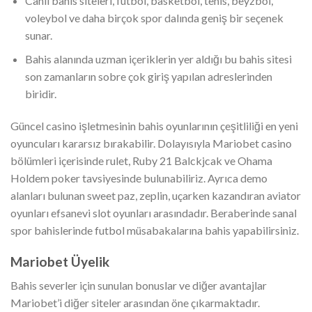
Canlı bahis siteleri, futbol, basketbol, tenis, beyzbol,
voleybol ve daha birçok spor dalında geniş bir seçenek
sunar.
Bahis alanında uzman içeriklerin yer aldığı bu bahis sitesi
son zamanların sobre çok giriş yapılan adreslerinden
biridir.
Güncel casino işletmesinin bahis oyunlarının çeşitliliği en yeni
oyuncuları kararsız bırakabilir. Dolayısıyla Mariobet casino
bölümleri içerisinde rulet, Ruby 21 Balckjcak ve Ohama
Holdem poker tavsiyesinde bulunabiliriz. Ayrıca demo
alanları bulunan sweet paz, zeplin, uçarken kazandıran aviator
oyunları efsanevi slot oyunları arasındadır. Beraberinde sanal
spor bahislerinde futbol müsabakalarına bahis yapabilirsiniz.
Mariobet Üyelik
Bahis severler için sunulan bonuslar ve diğer avantajlar
Mariobet’i diğer siteler arasından öne çıkarmaktadır.