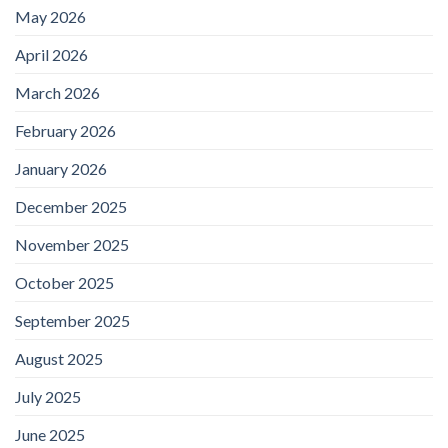
May 2026
April 2026
March 2026
February 2026
January 2026
December 2025
November 2025
October 2025
September 2025
August 2025
July 2025
June 2025