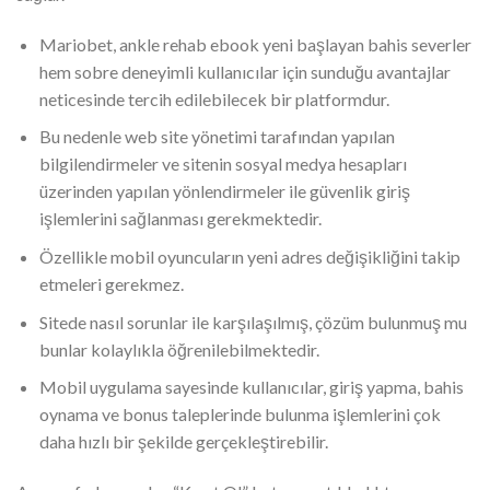
Mariobet, ankle rehab ebook yeni başlayan bahis severler
hem sobre deneyimli kullanıcılar için sunduğu avantajlar
neticesinde tercih edilebilecek bir platformdur.
Bu nedenle web site yönetimi tarafından yapılan
bilgilendirmeler ve sitenin sosyal medya hesapları
üzerinden yapılan yönlendirmeler ile güvenlik giriş
işlemlerini sağlanması gerekmektedir.
Özellikle mobil oyuncuların yeni adres değişikliğini takip
etmeleri gerekmez.
Sitede nasıl sorunlar ile karşılaşılmış, çözüm bulunmuş mu
bunlar kolaylıkla öğrenilebilmektedir.
Mobil uygulama sayesinde kullanıcılar, giriş yapma, bahis
oynama ve bonus taleplerinde bulunma işlemlerini çok
daha hızlı bir şekilde gerçekleştirebilir.