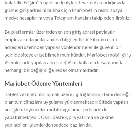
kalabilir. Erişim” “engeli nedeniyle siteye ulaşamadığınızda,
güncel giriş adresini bulmak için Mariobet’in resmi sosyal
medya hesaplarını veya Telegram kanalını takip edebilirsiniz.
Bu platformlar üzerinden en son giriş adresi paylaşılır
empieza kullanıcılar anında bilgilendirilir. Sitenin resmi
adresleri üzerinden yapılan yönlendirmeler ile güvenli bir
şekilde siteye erişebilmek mümkündür. Mariobet mobil giriş
işlemlerinde yapılan adres değişimi kullanıcı hesaplarında
herhangi bir değişikliğe neden olmamaktadır.
Mariobet Ödeme Yöntemleri
Tablet ve telefonlar olmak üzere ilgili işletim sistemi desteği
olan tüm cihazlara uygulama yüklenmektedir. Sitede yapılan
her işlemi oyuncular mobil uygulama içerisinde de
yapabilmektedir. Canlı destek, pra yatırma ve çekme
yapılabilen işlemlerden sadece bazılarıdır.