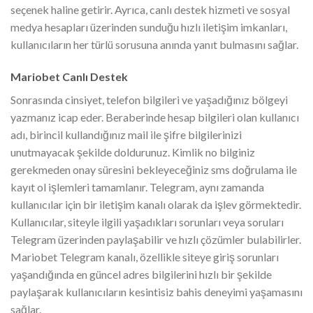
seçenek haline getirir. Ayrıca, canlı destek hizmeti ve sosyal
medya hesapları üzerinden sunduğu hızlı iletişim imkanları,
kullanıcıların her türlü sorusuna anında yanıt bulmasını sağlar.
Mariobet Canlı Destek
Sonrasında cinsiyet, telefon bilgileri ve yaşadığınız bölgeyi
yazmanız icap eder. Beraberinde hesap bilgileri olan kullanıcı
adı, birincil kullandığınız mail ile şifre bilgilerinizi
unutmayacak şekilde doldurunuz. Kimlik no bilginiz
gerekmeden onay süresini bekleyeceğiniz sms doğrulama ile
kayıt ol işlemleri tamamlanır. Telegram, aynı zamanda
kullanıcılar için bir iletişim kanalı olarak da işlev görmektedir.
Kullanıcılar, siteyle ilgili yaşadıkları sorunları veya soruları
Telegram üzerinden paylaşabilir ve hızlı çözümler bulabilirler.
Mariobet Telegram kanalı, özellikle siteye giriş sorunları
yaşandığında en güncel adres bilgilerini hızlı bir şekilde
paylaşarak kullanıcıların kesintisiz bahis deneyimi yaşamasını
sağlar.