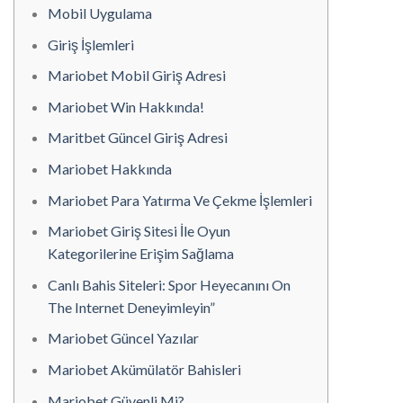
Mobil Uygulama
Giriş İşlemleri
Mariobet Mobil Giriş Adresi
Mariobet Win Hakkında!
Maritbet Güncel Giriş Adresi
Mariobet Hakkında
Mariobet Para Yatırma Ve Çekme İşlemleri
Mariobet Giriş Sitesi İle Oyun
Kategorilerine Erişim Sağlama
Canlı Bahis Siteleri: Spor Heyecanını On
The Internet Deneyimleyin”
Mariobet Güncel Yazılar
Mariobet Akümülatör Bahisleri
Mariobet Güvenli Mi?