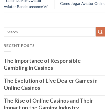
Trailer Du Film Aviator
Como Jogar Aviator Online
Aviator Bande-annonce Vf
RECENT POSTS
The Importance of Responsible
Gambling in Casinos
The Evolution of Live Dealer Games in
Online Casinos
The Rise of Online Casinos and Their
Impact on the Gaming Industry