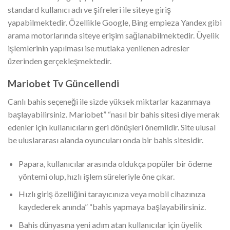
standard kullanıcı adı ve şifreleri ile siteye giriş
yapabilmektedir. Özellikle Google, Bing empieza Yandex gibi
arama motorlarında siteye erişim sağlanabilmektedir. Üyelik
işlemlerinin yapılması ise mutlaka yenilenen adresler
üzerinden gerçekleşmektedir.
Mariobet Tv Güncellendi
Canlı bahis seçeneği ile sizde yüksek miktarlar kazanmaya
başlayabilirsiniz. Mariobet” “nasıl bir bahis sitesi diye merak
edenler için kullanıcıların geri dönüşleri önemlidir. Site ulusal
be uluslararası alanda oyuncuları onda bir bahis sitesidir.
Papara, kullanıcılar arasında oldukça popüler bir ödeme
yöntemi olup, hızlı işlem süreleriyle öne çıkar.
Hızlı giriş özelliğini tarayıcınıza veya mobil cihazınıza
kaydederek anında” “bahis yapmaya başlayabilirsiniz.
Bahis dünyasına yeni adım atan kullanıcılar için üyelik