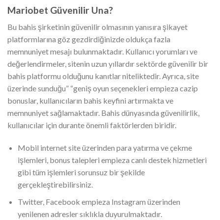
Mariobet Güvenilir Una?
Bu bahis şirketinin güvenilir olmasının yanısıra şikayet
platformlarına göz gezdirdiğinizde oldukça fazla
memnuniyet mesajı bulunmaktadır. Kullanıcı yorumları ve
değerlendirmeler, sitenin uzun yıllardır sektörde güvenilir bir
bahis platformu olduğunu kanıtlar niteliktedir. Ayrıca, site
üzerinde sunduğu” “geniş oyun seçenekleri empieza cazip
bonuslar, kullanıcıların bahis keyfini artırmakta ve
memnuniyet sağlamaktadır. Bahis dünyasında güvenilirlik,
kullanıcılar için durante önemli faktörlerden biridir.
Mobil internet site üzerinden para yatırma ve çekme
işlemleri, bonus talepleri empieza canlı destek hizmetleri
gibi tüm işlemleri sorunsuz bir şekilde
gerçekleştirebilirsiniz.
Twitter, Facebook empieza Instagram üzerinden
yenilenen adresler sıklıkla duyurulmaktadır.