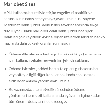
Mariobet Sitesi
VPN kullanmak suretiyle erişim engellerini aşabilir ve
sorunsuz bir bahis deneyimi yaşayabilirsiniz. Bu sayede
Mariobet bahis şirketi adını bahis severler arasında sıkça
duyuluyor. Çünkü mariobet canlı bahis şirketinde spor
bahisleri çok keyiflidir. Ayrıca, diğer sitelerden farkı en banko
maçlarda dahi yüksek oranlar sunmasıdır.
Ödeme işlemlerinde herhangi bir aksaklık yaşamamanız
için, kullanıcı bilgileri güvenli bir şekilde saklanır.
Ödeme işlemleri, added bonus talepleri, giriş sorunları
veya siteyle ilgili diğer konular hakkında canlı destek
ekibinden anında yardım alabilirsiniz.
Bu yazımızda, sitenin üyelik sürecinden ödeme
yöntemlerine, mobil kullanımından güvenilirliğine kadar
tüm önemli detayları inceleyeceğiz.