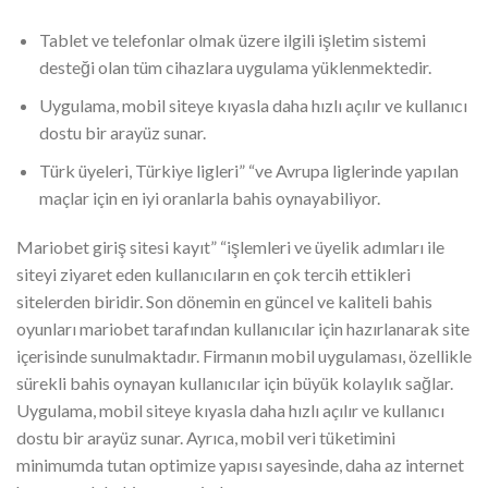
Tablet ve telefonlar olmak üzere ilgili işletim sistemi
desteği olan tüm cihazlara uygulama yüklenmektedir.
Uygulama, mobil siteye kıyasla daha hızlı açılır ve kullanıcı
dostu bir arayüz sunar.
Türk üyeleri, Türkiye ligleri” “ve Avrupa liglerinde yapılan
maçlar için en iyi oranlarla bahis oynayabiliyor.
Mariobet giriş sitesi kayıt” “işlemleri ve üyelik adımları ile
siteyi ziyaret eden kullanıcıların en çok tercih ettikleri
sitelerden biridir. Son dönemin en güncel ve kaliteli bahis
oyunları mariobet tarafından kullanıcılar için hazırlanarak site
içerisinde sunulmaktadır. Firmanın mobil uygulaması, özellikle
sürekli bahis oynayan kullanıcılar için büyük kolaylık sağlar.
Uygulama, mobil siteye kıyasla daha hızlı açılır ve kullanıcı
dostu bir arayüz sunar. Ayrıca, mobil veri tüketimini
minimumda tutan optimize yapısı sayesinde, daha az internet