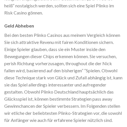
heiß“ nostalgisch werden, sollten sich eine Spiel Plinko im
Risk Casino gönnen.
Geld Abheben
Bei den besten Plinko Casinos aus meinem Vergleich können
Sie sich attraktive Revenu mit fairen Konditionen sichern.
Einige Spieler glauben, dass sie ein Muster inside den
Bewegungen dieser Chips erkennen können. Sie versuchen,
perish Richtung vorherzusagen, throughout die der Nick
fallen wird, basierend auf den bisherigen” “Spielen. Obwohl
diese Technique stark von Glück und Zufall abhängig ist, kann
sie das Spiel allerdings interessanter und aufregender
gestalten. Obwohl Plinko Deutschland hauptsächlich das
Glücksspiel ist, können bestimmte Strategien pass away
Gewinnchancen der Spieler verbessern. Im Folgenden stellen
wir etliche der beliebtesten Plinko-Strategien vor, die sowohl
für Anfänger wie auch für erfahrene Spieler nützlich sind.