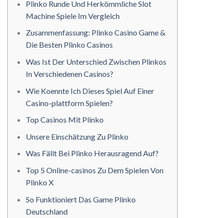
Plinko Runde Und Herkömmliche Slot
Machine Spiele Im Vergleich
Zusammenfassung: Plinko Casino Game &
Die Besten Plinko Casinos
Was Ist Der Unterschied Zwischen Plinkos
In Verschiedenen Casinos?
Wie Koennte Ich Dieses Spiel Auf Einer
Casino-plattform Spielen?
Top Casinos Mit Plinko
Unsere Einschätzung Zu Plinko
Was Fällt Bei Plinko Herausragend Auf?
Top 5 Online-casinos Zu Dem Spielen Von
Plinko X
So Funktioniert Das Game Plinko
Deutschland