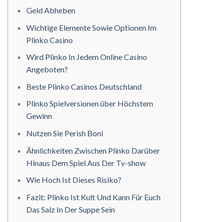
Geld Abheben
Wichtige Elemente Sowie Optionen Im
Plinko Casino
Wird Plinko In Jedem Online Casino
Angeboten?
Beste Plinko Casinos Deutschland
Plinko Spielversionen über Höchstem
Gewinn
Nutzen Sie Perish Boni
Ähnlichkeiten Zwischen Plinko Darüber
Hinaus Dem Spiel Aus Der Tv-show
Wie Hoch Ist Dieses Risiko?
Fazit: Plinko Ist Kult Und Kann Für Euch
Das Salz In Der Suppe Sein