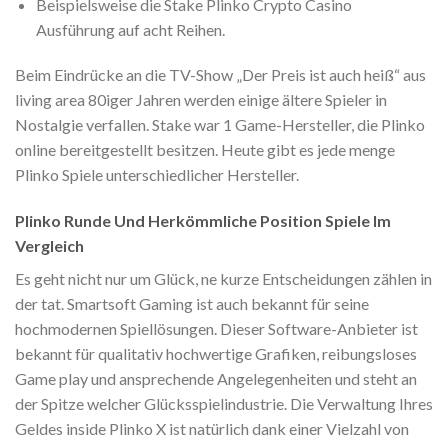
Beispielsweise die Stake Plinko Crypto Casino
Ausführung auf acht Reihen.
Beim Eindrücke an die TV-Show „Der Preis ist auch heiß“ aus
living area 80iger Jahren werden einige ältere Spieler in
Nostalgie verfallen. Stake war 1 Game-Hersteller, die Plinko
online bereitgestellt besitzen. Heute gibt es jede menge
Plinko Spiele unterschiedlicher Hersteller.
Plinko Runde Und Herkömmliche Position Spiele Im
Vergleich
Es geht nicht nur um Glück, ne kurze Entscheidungen zählen in
der tat. Smartsoft Gaming ist auch bekannt für seine
hochmodernen Spiellösungen. Dieser Software-Anbieter ist
bekannt für qualitativ hochwertige Grafiken, reibungsloses
Game play und ansprechende Angelegenheiten und steht an
der Spitze welcher Glücksspielindustrie. Die Verwaltung Ihres
Geldes inside Plinko X ist natürlich dank einer Vielzahl von