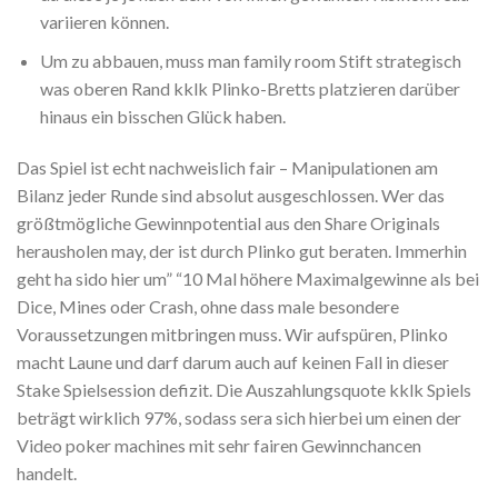
variieren können.
Um zu abbauen, muss man family room Stift strategisch
was oberen Rand kklk Plinko-Bretts platzieren darüber
hinaus ein bisschen Glück haben.
Das Spiel ist echt nachweislich fair – Manipulationen am
Bilanz jeder Runde sind absolut ausgeschlossen. Wer das
größtmögliche Gewinnpotential aus den Share Originals
herausholen may, der ist durch Plinko gut beraten. Immerhin
geht ha sido hier um” “10 Mal höhere Maximalgewinne als bei
Dice, Mines oder Crash, ohne dass male besondere
Voraussetzungen mitbringen muss. Wir aufspüren, Plinko
macht Laune und darf darum auch auf keinen Fall in dieser
Stake Spielsession defizit. Die Auszahlungsquote kklk Spiels
beträgt wirklich 97%, sodass sera sich hierbei um einen der
Video poker machines mit sehr fairen Gewinnchancen
handelt.