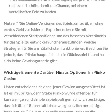
rechts und erhöht damit die Chance, bei einem
vorteilhaften Feld zu landen.
Nutzen” “Sie Online-Versionen des Spiels, um zu üben, ohne
echtes Geld zu riskieren. Experimentieren Sie mit
verschiedenen Startpositionen, um das besseres Verständnis
für das Spiel zu entwickeln und herauszufinden, welche
Strategien für Sie am nützlichsten funktionieren. Beachten Sie
jedoch, dass Plinko hauptsächlich ein Glücksspiel ist und ha
sido keine Gewinngarantie gibt.
Wichtige Elemente Darüber Hinaus Optionen Im Plinko
Casino
Unten entscheidet sich dann, jener Gewinn ausgeschüttet ist.
Ist es im übrigen, denn Stake Plinko wurde offenbar für
kurzweiligen und simplen Spielspaß gemacht. Ich bestätige,
dass ich über 18 Jahre alt bin sowie gesetzlich berechtigt
trash can, an Glücksspielen teilzunehmen. Ich habe die