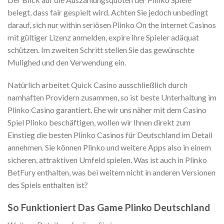
belegt, dass fair gespielt wird. Achten Sie jedoch unbedingt
darauf, sich nur within seriösen Plinko On the internet Casinos
mit gültiger Lizenz anmelden, expire ihre Spieler adäquat
schützen. Im zweiten Schritt stellen Sie das gewünschte
Mulighed und den Verwendung ein.
Natürlich arbeitet Quick Casino ausschließlich durch
namhaften Providern zusammen, so ist beste Unterhaltung im
Plinko Casino garantiert. Ehe wir uns näher mit dem Casino
Spiel Plinko beschäftigen, wollen wir Ihnen direkt zum
Einstieg die besten Plinko Casinos für Deutschland im Detail
annehmen. Sie können Plinko und weitere Apps also in einem
sicheren, attraktiven Umfeld spielen. Was ist auch in Plinko
BetFury enthalten, was bei weitem nicht in anderen Versionen
des Spiels enthalten ist?
So Funktioniert Das Game Plinko Deutschland