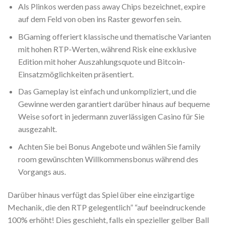
Als Plinkos werden pass away Chips bezeichnet, expire
auf dem Feld von oben ins Raster geworfen sein.
BGaming offeriert klassische und thematische Varianten
mit hohen RTP-Werten, während Risk eine exklusive
Edition mit hoher Auszahlungsquote und Bitcoin-
Einsatzmöglichkeiten präsentiert.
Das Gameplay ist einfach und unkompliziert, und die
Gewinne werden garantiert darüber hinaus auf bequeme
Weise sofort in jedermann zuverlässigen Casino für Sie
ausgezahlt.
Achten Sie bei Bonus Angebote und wählen Sie family
room gewünschten Willkommensbonus während des
Vorgangs aus.
Darüber hinaus verfügt das Spiel über eine einzigartige
Mechanik, die den RTP gelegentlich” “auf beeindruckende
100% erhöht! Dies geschieht, falls ein spezieller gelber Ball