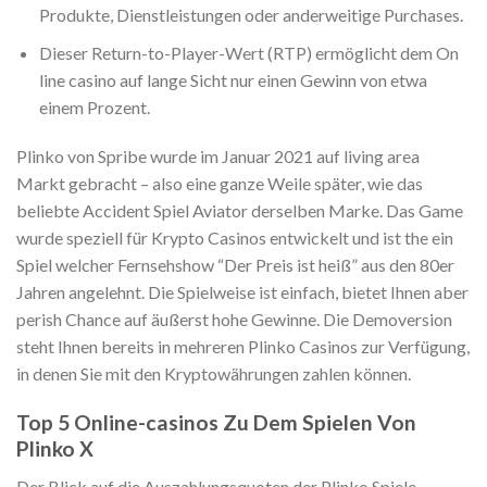
Produkte, Dienstleistungen oder anderweitige Purchases.
Dieser Return-to-Player-Wert (RTP) ermöglicht dem On
line casino auf lange Sicht nur einen Gewinn von etwa
einem Prozent.
Plinko von Spribe wurde im Januar 2021 auf living area
Markt gebracht – also eine ganze Weile später, wie das
beliebte Accident Spiel Aviator derselben Marke. Das Game
wurde speziell für Krypto Casinos entwickelt und ist the ein
Spiel welcher Fernsehshow “Der Preis ist heiß” aus den 80er
Jahren angelehnt. Die Spielweise ist einfach, bietet Ihnen aber
perish Chance auf äußerst hohe Gewinne. Die Demoversion
steht Ihnen bereits in mehreren Plinko Casinos zur Verfügung,
in denen Sie mit den Kryptowährungen zahlen können.
Top 5 Online-casinos Zu Dem Spielen Von
Plinko X
Der Blick auf die Auszahlungsquoten der Plinko Spiele