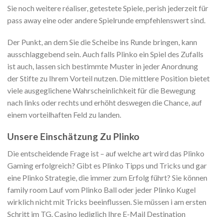
Sie noch weitere réaliser, getestete Spiele, perish jederzeit für
pass away eine oder andere Spielrunde empfehlenswert sind.
Der Punkt, an dem Sie die Scheibe ins Runde bringen, kann
ausschlaggebend sein. Auch falls Plinko ein Spiel des Zufalls
ist auch, lassen sich bestimmte Muster in jeder Anordnung
der Stifte zu Ihrem Vorteil nutzen. Die mittlere Position bietet
viele ausgeglichene Wahrscheinlichkeit für die Bewegung
nach links oder rechts und erhöht deswegen die Chance, auf
einem vorteilhaften Feld zu landen.
Unsere Einschätzung Zu Plinko
Die entscheidende Frage ist – auf welche art wird das Plinko
Gaming erfolgreich? Gibt es Plinko Tipps und Tricks und gar
eine Plinko Strategie, die immer zum Erfolg führt? Sie können
family room Lauf vom Plinko Ball oder jeder Plinko Kugel
wirklich nicht mit Tricks beeinflussen. Sie müssen i am ersten
Schritt im TG. Casino lediglich Ihre E-Mail Destination