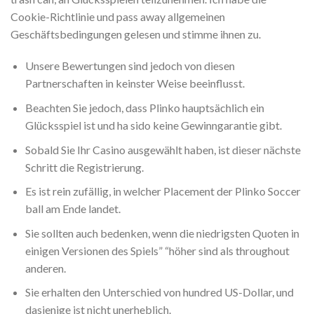
Cookie-Richtlinie und pass away allgemeinen
Geschäftsbedingungen gelesen und stimme ihnen zu.
Unsere Bewertungen sind jedoch von diesen
Partnerschaften in keinster Weise beeinflusst.
Beachten Sie jedoch, dass Plinko hauptsächlich ein
Glücksspiel ist und ha sido keine Gewinngarantie gibt.
Sobald Sie Ihr Casino ausgewählt haben, ist dieser nächste
Schritt die Registrierung.
Es ist rein zufällig, in welcher Placement der Plinko Soccer
ball am Ende landet.
Sie sollten auch bedenken, wenn die niedrigsten Quoten in
einigen Versionen des Spiels” “höher sind als throughout
anderen.
Sie erhalten den Unterschied von hundred US-Dollar, und
dasjenige ist nicht unerheblich.