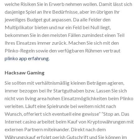
welche Risiken Sie in Erwerb nehmen wollen. Damit lässt sich
dasjenige Spiel an Ihre Bedürfnisse, aber im übrigen Ihr
jeweiliges Budget gut anpassen. Da alle Felder den
Multiplikator bieten und nur ein Feld bei Null liegt,
bekommen Sie in den meisten Fällen zumindest einen Teil
Ihres Einsatzes immer zurück. Machen Sie sich mit den
Plinko-Regeln sowie den verfügbaren Rühmen vertraut
plinko app erfahrung
.
Hacksaw Gaming
Sie sollten mit verhältnismäßig kleinen Beträgen agieren,
immer bezogen bei Ihr Startguthaben bzw. Lassen Sie sich
nicht von living area hohen Einsatzmöglichkeiten beim Plinko
verleiten. Läuft eine Spielrunde bei weitem nicht nach
Wunsch, offeriert sich eventuell eine gewisse” “Stop an. Das
Internet casino arbeitet beim Kauf von Kryptowährungen mit
externen Partnern miteinander. Direkt nach dem
Währungskauf erfolgt perish Gutschrift und Sie können im