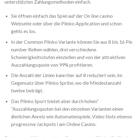
unterstützten Zahlungsmethoden einfach.
Sie öffnen einfach das Spiel auf der On line casino
Webseite oder über die Plinko Application und schon
gehts es los.
In der Common Plinko Variante können Sie aus 8 bis 16 Pin
number Reihen wählen, drei verschiedene
Schwierigkeitsstufen einstellen und von der attraktiven
Auszahlungsquote von 99% profitieren.
Die Anzahl der Linien kann hier auf 8 reduziert sein, im
Gegensatz über Plinko Spribe, wo die Mindestanzahl
twelve beträgt.
Das Plinko Sport bietet aber durch hohen”
“Auszahlungsquoten bei den einzelnen Varianten einen
ähnlichen Anreiz wie Automatenspiele, Video Slots ebenso
progressive Jackpots i am Online Casino.