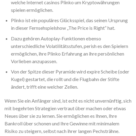
welche Internet casinos Plinko um Kryptowährungen
spielen ermöglichen.
Plinko ist ein populäres Glücksspiel, das seinen Ursprung
in dieser Fernsehspielshow „The Price is Right“ hat.
Dazu gehören Autoplay-Funktionen ebenso
unterschiedliche Volatilitätsstufen, perish es den Spielern
ermöglichen, ihre Plinko Erfahrung an ihre persönlichen
Vorlieben anzupassen.
Von der Spitze dieser Pyramide wird expire Scheibe (oder
Kugel) gestartet, die rollt und die Flugbahn der Stifte
ändert, trifft eine welcher Zellen.
Wenn Sie ein Anfänger sind, ist echt es nicht unvernünftig, sich
mit begehrten Strategien vertraut über machen oder etwas
Neues über sie zu lernen. Sie ermöglichen es Ihnen, Ihre
Bankroll über schonen und Ihre Gewinne mit minimalem
Risiko zu steigern, selbst nach ihrer langen Pechsträhne.