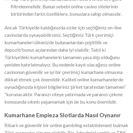
filtrelenmelidir. Bunun sebebi online casino sitelerinin
birbirinden farklı özelliklere, bonuslara sahip olmasıdır.
Ancak Türkiye’de kaldığınızda sizler için seçtiğimiz on-line
casinolarda oynayabilirsiniz. Seçtiğimiz Türk çevrimiçi
kumarhaneleri ülkenizde bulunanlardan çeşitlilik ve
depozit/bonus açılarından daha iyi olabilir. Tabii ki
Türkiye’deki kumarhanelerin tamamen yasa dışı olduğunu
yeniden hatırlatmalıyız. Bu nedenle kayıt olacağınız online
casinonun güvenilir ve iyi bir çevrimiçi kumarhane olmasına
dikkat etmek çok önemlidir. Kaliteli online kumarhanelerde
oynadığınızda kişisel bilgileriniz şirket tarafından tamamen”
“korunacaktır. Paranızı siteye yatırmada ve paranızı çekme
konusunda sıkıntı yaşamamak için de bu konu önemlidir.
Kumarhane Empieza Slotlarda Nasıl Oynanır
İtibarlı ve güvenilir bir online gambling establishment bulmak
Türk oyuncular için zor olabilir. Biz, ödevimizi yaptık ve TRY