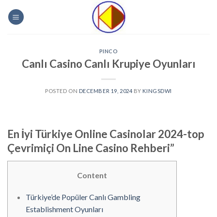
Skip
to
content
PINCO
Canlı Casino Canlı Krupiye Oyunları
POSTED ON
DECEMBER 19, 2024
BY
KINGSDWI
En İyi Türkiye Online Casinolar 2024-top
Çevrimiçi On Line Casino Rehberi”
Content
Türkiye’de Popüler Canlı Gambling
Establishment Oyunları