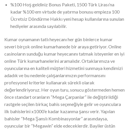
%100 Hoş geldiniz Bonus Paketi, 1500 Türk Lirası’na
kadar %100 em virtude de yatırma bonusu empieza 100
Ücretsiz Döndürme Hakkı yeni hesap kullanılarına sunulan
hediyeler arasında sayılabilir.
Kumar oynamanın tatlı heyecanı her gün binlerce kumar
severi birçok online kumarhanede bir araya getiriyor. Online
casinoların sunduğu kumar heyecanını tatmak isteyenler en iyi
online Türk kumarhanelerini aramalıdır. Ortaklarımıza ve
oyuncularına en kaliteli müşteri hizmetini sunmaya kendimizi
adadık ve bu nedenle çalışanlarımızın performansını
profesyonel kriterler kullanarak sürekli olarak
değerlendiriyoruz. Her oyun turu, sonucu göstermeden hemen
önce standart oranların “Mega Çarpanlar” ile değiştirildiği
rastgele seçilen birkaç bahis seçeneğiyle gelir ve oyunculara
ilk bahislerini x1000’e kadar kazanma şansı verir. Yapılan
bahisler “Mega Şanslı Kombinasyonlar” arasındaysa,
oyuncular bir “Megawin” elde edeceklerdir. Bayiler üstün