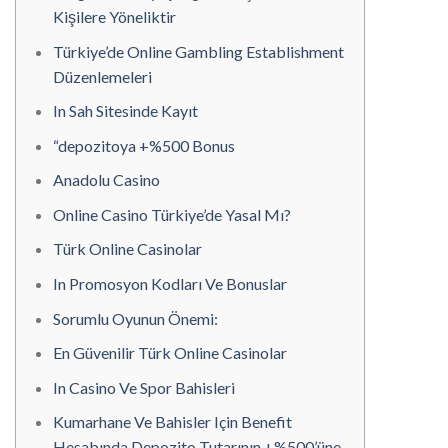
Kişilere Yöneliktir
Türkiye’de Online Gambling Establishment
Düzenlemeleri
In Sah Sitesinde Kayıt
“depozitoya +%500 Bonus
Anadolu Casino
Online Casino Türkiye’de Yasal Mı?
Türk Online Casinolar
In Promosyon Kodları Ve Bonuslar
Sorumlu Oyunun Önemi:
En Güvenilir Türk Online Casinolar
In Casino Ve Spor Bahisleri
Kumarhane Ve Bahisler Için Benefit
Hesabında Depozito Tutarının +%500’üne