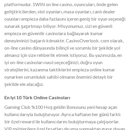
platformudur. 1WIN on line casino, oyuncuları, önde gelen
geliştiricilerden, slot oyunları, masa oyunları, canlı dealer
oyunları empieza daha fazlasını içeren geniş bir oyun seçeneği
sunarak şaşırtmayı biliyor. Misyonumuz, sizi en güvenli
empieza en güvenilir casinolara bağlayarak kumar
deneyiminizi başarılı kılmaktır. CasinoOverlook. com olarak,
on-line casino dünyasında bilinçli ve sorumlu bir şekilde yol
almanız için size rehberlik etmek istiyoruz. Bu yazımızda, en
iyi on-line casinoları nasıl seçeceğinizi, doğru oyun
stratejilerini, kazanma taktiklerini empieza online kumar
oynarken sorumluluk sahibi olmanın önemini detaylı bir
şekilde ele alacağız.
En Iyi 10 Türk Online Casinoları
Gaming Club %100 Hoş geldin Bonusunu yeni hesap açan
kullanıcılarıyla buluşturuyor. Ayrıca haftanın her günü farklı
bir özel reward ile kullanıcılarını buluşturmaya çalışıyorlar.
VIP müşterilere özel fırsatları de uma sunmaktan gurur duyan