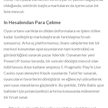
olduğunda, sektörün başlıca markalarını da içeren uzun bir
liste mevcut.
In Hesabından Para Çekme
Oyun ortamı varlıklarını dilden üniformalara ve işlem stiline
kadar özelleştirip markalaştırarak farklılaşma fırsatı
sunuyoruz. Arka uç platformumuz, lisans sahiplerine tek bir
merkezi konumdan operasyonlarının tam kontrolünü ve
görünürlüğünü sunarak pazar lideridir. Oynanan her yeni
PowerUP bonus turunda, bir sonraki dönüşte mevcut olan
ödül havuzu ikiye katlanır empieza 5. Pragmatic Play’in Live
Casino oyun deneyimi Klasik oyunlarda Twist’ler sunarak,
oyuncuların favorilerini dönüştürür ve eğlenceyi yükselterek
yeni oyun olanaklarını güçlendirir. Bu şekilde, 1Win Bahis spor
bahisleri için potansiyelinizi artırma konusunda mükemmel
bir fırsat sunar.