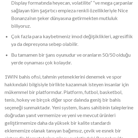
Display formatında heyecan, volatilite” “ve mega çarpanlar
sağlayan tüm şaşırtıcı empieza renkli özellikleriyle Nice
Bonanza’nın şeker dünyasına getirmekten mutluluk
biliyoruz.
Çok fazla para kaybetmeniz imod değişiklikleri, agresiflik
ya da depresyona sebep olabilir.
Bu tamamen bir şans oyunudur ve oranların 50/50 olduğu
yerde oynaması çok kolaydır.
1WIN bahis ofisi, tahmin yeteneklerini denemek ve spor
hakkındaki bilgisiyle birlikte kazanmak isteyen insanlar için
mükemmel bir platformdur. Platform, futbol, basketbol,
tenis, hokey ve birçok diğer spor dalında geniş bir bahis
seçeneği sunmaktadır. Yeni system, lisans sahibinin taleplerine
doğrudan yanıt vermemize ve yeni ve mevcut ürünleri
geliştirmemize daha da yüksek bir kalite standardı
eklememize olanak tanıyan bağımsız, çevik ve esnek bir