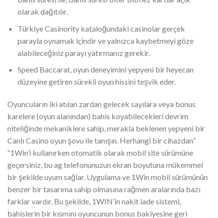
olarak dağıtılır.
Türkiye Casinority kataloğundaki casinolar gerçek
parayla oynamak içindir ve yalnızca kaybetmeyi göze
alabileceğiniz parayı yatırmanız gerekir.
Speed Baccarat, oyun deneyimini yepyeni bir heyecan
düzeyine getiren sürekli oyun hissini teşvik eder.
Oyuncuların iki atılan zardan gelecek sayılara veya bonus
karelere (oyun alanından) bahis koyabilecekleri devrim
niteliğinde mekaniklere sahip, merakla beklenen yepyeni bir
Canlı Casino oyun şovu ile tanışın. Herhangi bir cihazdan”
“1Win’i kullanırken otomatik olarak mobil site sürümüne
geçersiniz, bu ag telefonunuzun ekran boyutuna mükemmel
bir şekilde uyum sağlar. Uygulama ve 1Win mobil sürümünün
benzer bir tasarıma sahip olmasına rağmen aralarında bazı
farklar vardır. Bu şekilde, 1WIN’in nakit iade sistemi,
bahislerin bir kısmını oyuncunun bonus bakiyesine geri