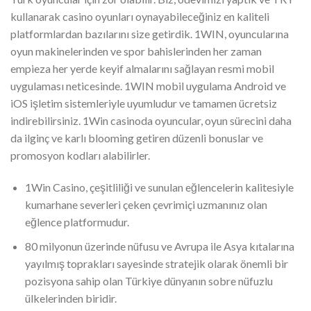
kullanarak casino oyunları oynayabileceğiniz en kaliteli
platformlardan bazılarını size getirdik. 1WIN, oyuncularına
oyun makinelerinden ve spor bahislerinden her zaman
empieza her yerde keyif almalarını sağlayan resmi mobil
uygulaması neticesinde. 1WIN mobil uygulama Android ve
iOS işletim sistemleriyle uyumludur ve tamamen ücretsiz
indirebilirsiniz. 1Win casinoda oyuncular, oyun sürecini daha
da ilginç ve karlı blooming getiren düzenli bonuslar ve
promosyon kodları alabilirler.
1Win Casino, çeşitliliği ve sunulan eğlencelerin kalitesiyle
kumarhane severleri çeken çevrimiçi uzmanınız olan
eğlence platformudur.
80 milyonun üzerinde nüfusu ve Avrupa ile Asya kıtalarına
yayılmış toprakları sayesinde stratejik olarak önemli bir
pozisyona sahip olan Türkiye dünyanın sobre nüfuzlu
ülkelerinden biridir.