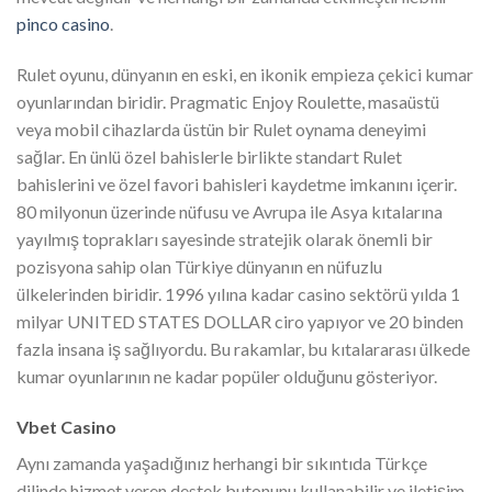
pinco casino
.
Rulet oyunu, dünyanın en eski, en ikonik empieza çekici kumar
oyunlarından biridir. Pragmatic Enjoy Roulette, masaüstü
veya mobil cihazlarda üstün bir Rulet oynama deneyimi
sağlar. En ünlü özel bahislerle birlikte standart Rulet
bahislerini ve özel favori bahisleri kaydetme imkanını içerir.
80 milyonun üzerinde nüfusu ve Avrupa ile Asya kıtalarına
yayılmış toprakları sayesinde stratejik olarak önemli bir
pozisyona sahip olan Türkiye dünyanın en nüfuzlu
ülkelerinden biridir. 1996 yılına kadar casino sektörü yılda 1
milyar UNITED STATES DOLLAR ciro yapıyor ve 20 binden
fazla insana iş sağlıyordu. Bu rakamlar, bu kıtalararası ülkede
kumar oyunlarının ne kadar popüler olduğunu gösteriyor.
Vbet Casino
Aynı zamanda yaşadığınız herhangi bir sıkıntıda Türkçe
dilinde hizmet veren destek butonunu kullanabilir ve iletişim