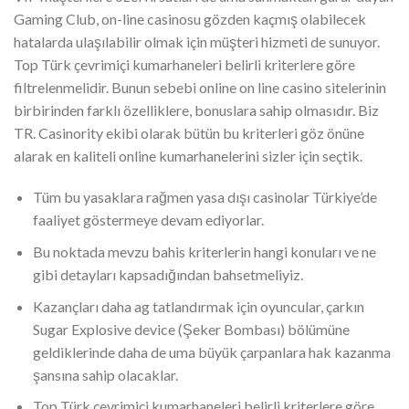
Gaming Club, on-line casinosu gözden kaçmış olabilecek
hatalarda ulaşılabilir olmak için müşteri hizmeti de sunuyor.
Top Türk çevrimiçi kumarhaneleri belirli kriterlere göre
filtrelenmelidir. Bunun sebebi online on line casino sitelerinin
birbirinden farklı özelliklere, bonuslara sahip olmasıdır. Biz
TR. Casinority ekibi olarak bütün bu kriterleri göz önüne
alarak en kaliteli online kumarhanelerini sizler için seçtik.
Tüm bu yasaklara rağmen yasa dışı casinolar Türkiye’de
faaliyet göstermeye devam ediyorlar.
Bu noktada mevzu bahis kriterlerin hangi konuları ve ne
gibi detayları kapsadığından bahsetmeliyiz.
Kazançları daha ag tatlandırmak için oyuncular, çarkın
Sugar Explosive device (Şeker Bombası) bölümüne
geldiklerinde daha de uma büyük çarpanlara hak kazanma
şansına sahip olacaklar.
Top Türk çevrimiçi kumarhaneleri belirli kriterlere göre