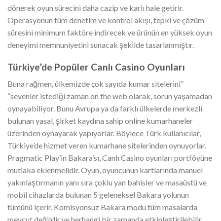
dönerek oyun sürecini daha cazip ve karlı hale getirir.
Operasyonun tüm denetim ve kontrol akışı, tepki ve çözüm
süresini minimum faktöre indirecek ve ürünün en yüksek oyun
deneyimi memnuniyetini sunacak şekilde tasarlanmıştır.
Türkiye’de Popüler Canlı Casino Oyunları
Buna rağmen, ülkemizde çok sayıda kumar sitelerini”
“sevenler istediği zaman on the web olarak, sorun yaşamadan
oynayabiliyor. Bunu Avrupa ya da farklı ülkelerde merkezli
bulunan yasal, şirket kaydına sahip online kumarhaneler
üzerinden oynayarak yapıyorlar. Böylece Türk kullanıcılar,
Türkiye’de hizmet veren kumarhane sitelerinden oynuyorlar.
Pragmatic Play’in Bakara’sı, Canlı Casino oyunları portföyüne
mutlaka eklenmelidir. Oyun, oyuncunun kartlarında manuel
yakınlaştırmanın yanı sıra çoklu yan bahisler ve masaüstü ve
mobil cihazlarda bulunan 5 geleneksel Bakara yolunun
tümünü içerir. Komisyonsuz Bakara modu tüm masalarda
mevcut değildir ve herhangi bir zamanda etkinleştirilebilir