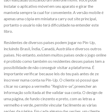
instalar o aplicativo móvel em seu aparato e girar the
manivela sempre la cual for conveniente. A versão mobile é
apenas uma cópia em miniatura carry out site principal,
portanto o usuário não terá dificuldade na entender este
libro.
Residentes de diversos países podem jogar no Pin-Up,
incluindo Brasil, Índia, Canadá, Austrália e diversos outros
países. No entanto, existem muitos países onde o jogo online
é proibido como também os residentes desses países tem a
possibilidade de não conseguir visitar a plataforma. É
importante verificar because leis do teu país antes de ze
inscrever numa conta na Pin-Up. O cliente só possui que
clicar no campo a vermelho “Registre-se”, preencher an
informação solicitada at the validar sua conta. O design de
uma página, de fundo cinzento e preto, com as letras a
vermelho e verde, permite vincular facilmente as várias
seções da página. Em cada alguma das seções, um cliente