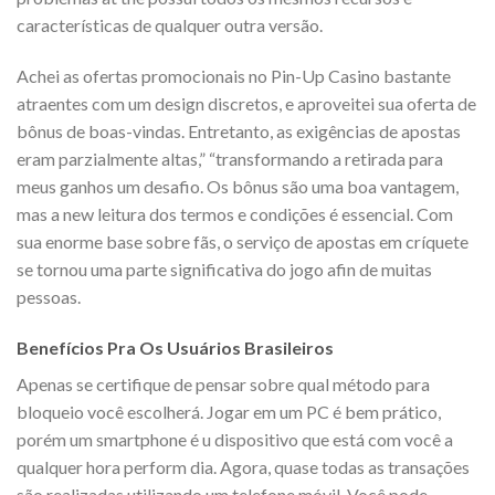
características de qualquer outra versão.
Achei as ofertas promocionais no Pin-Up Casino bastante
atraentes com um design discretos, e aproveitei sua oferta de
bônus de boas-vindas. Entretanto, as exigências de apostas
eram parzialmente altas,” “transformando a retirada para
meus ganhos um desafio. Os bônus são uma boa vantagem,
mas a new leitura dos termos e condições é essencial. Com
sua enorme base sobre fãs, o serviço de apostas em críquete
se tornou uma parte significativa do jogo afin de muitas
pessoas.
Benefícios Pra Os Usuários Brasileiros
Apenas se certifique de pensar sobre qual método para
bloqueio você escolherá. Jogar em um PC é bem prático,
porém um smartphone é u dispositivo que está com você a
qualquer hora perform dia. Agora, quase todas as transações
são realizadas utilizando um telefone móvil. Você pode