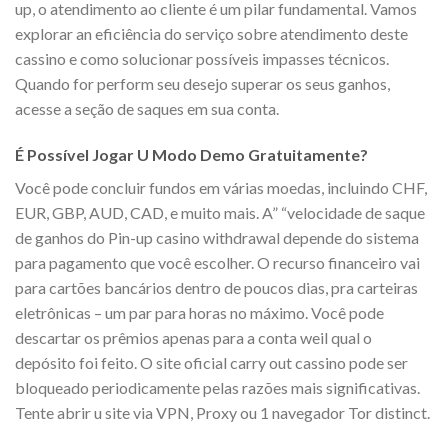
up, o atendimento ao cliente é um pilar fundamental. Vamos
explorar an eficiência do serviço sobre atendimento deste
cassino e como solucionar possíveis impasses técnicos.
Quando for perform seu desejo superar os seus ganhos,
acesse a seção de saques em sua conta.
É Possível Jogar U Modo Demo Gratuitamente?
Você pode concluir fundos em várias moedas, incluindo CHF,
EUR, GBP, AUD, CAD, e muito mais. A” “velocidade de saque
de ganhos do Pin-up casino withdrawal depende do sistema
para pagamento que você escolher. O recurso financeiro vai
para cartões bancários dentro de poucos dias, pra carteiras
eletrônicas – um par para horas no máximo. Você pode
descartar os prêmios apenas para a conta weil qual o
depósito foi feito. O site oficial carry out cassino pode ser
bloqueado periodicamente pelas razões mais significativas.
Tente abrir u site via VPN, Proxy ou 1 navegador Tor distinct.