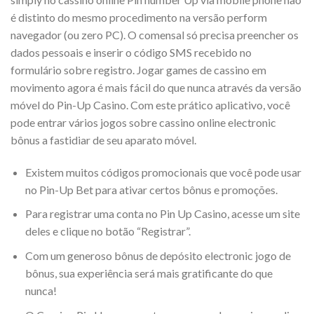
é distinto do mesmo procedimento na versão perform
navegador (ou zero PC). O comensal só precisa preencher os
dados pessoais e inserir o código SMS recebido no
formulário sobre registro. Jogar games de cassino em
movimento agora é mais fácil do que nunca através da versão
móvel do Pin-Up Casino. Com este prático aplicativo, você
pode entrar vários jogos sobre cassino online electronic
bônus a fastidiar de seu aparato móvel.
Existem muitos códigos promocionais que você pode usar
no Pin-Up Bet para ativar certos bônus e promoções.
Para registrar uma conta no Pin Up Casino, acesse um site
deles e clique no botão “Registrar”.
Com um generoso bônus de depósito electronic jogo de
bônus, sua experiência será mais gratificante do que
nunca!