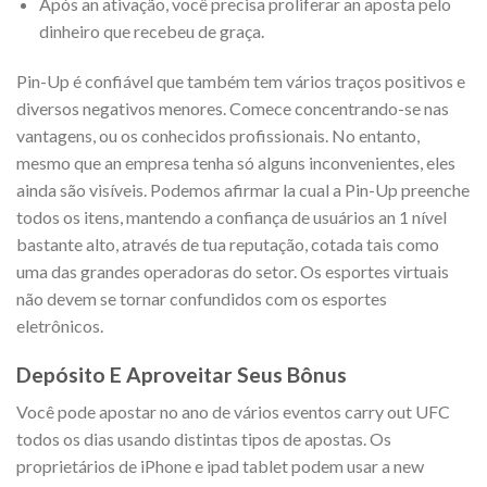
Após an ativação, você precisa proliferar an aposta pelo
dinheiro que recebeu de graça.
Pin-Up é confiável que também tem vários traços positivos e
diversos negativos menores. Comece concentrando-se nas
vantagens, ou os conhecidos profissionais. No entanto,
mesmo que an empresa tenha só alguns inconvenientes, eles
ainda são visíveis. Podemos afirmar la cual a Pin-Up preenche
todos os itens, mantendo a confiança de usuários an 1 nível
bastante alto, através de tua reputação, cotada tais como
uma das grandes operadoras do setor. Os esportes virtuais
não devem se tornar confundidos com os esportes
eletrônicos.
Depósito E Aproveitar Seus Bônus
Você pode apostar no ano de vários eventos carry out UFC
todos os dias usando distintas tipos de apostas. Os
proprietários de iPhone e ipad tablet podem usar a new