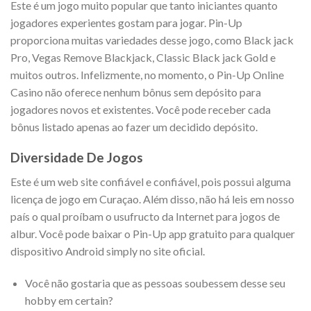
Este é um jogo muito popular que tanto iniciantes quanto
jogadores experientes gostam para jogar. Pin-Up
proporciona muitas variedades desse jogo, como Black jack
Pro, Vegas Remove Blackjack, Classic Black jack Gold e
muitos outros. Infelizmente, no momento, o Pin-Up Online
Casino não oferece nenhum bônus sem depósito para
jogadores novos et existentes. Você pode receber cada
bônus listado apenas ao fazer um decidido depósito.
Diversidade De Jogos
Este é um web site confiável e confiável, pois possui alguma
licença de jogo em Curaçao. Além disso, não há leis em nosso
país o qual proíbam o usufructo da Internet para jogos de
albur. Você pode baixar o Pin-Up app gratuito para qualquer
dispositivo Android simply no site oficial.
Você não gostaria que as pessoas soubessem desse seu
hobby em certain?