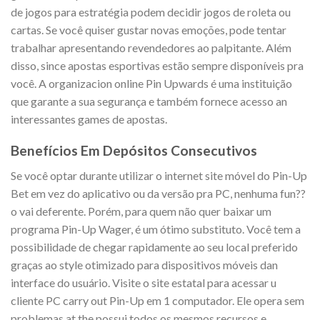
de jogos para estratégia podem decidir jogos de roleta ou
cartas. Se você quiser gustar novas emoções, pode tentar
trabalhar apresentando revendedores ao palpitante. Além
disso, since apostas esportivas estão sempre disponíveis pra
você. A organizacion online Pin Upwards é uma instituição
que garante a sua segurança e também fornece acesso an
interessantes games de apostas.
Benefícios Em Depósitos Consecutivos
Se você optar durante utilizar o internet site móvel do Pin-Up
Bet em vez do aplicativo ou da versão pra PC, nenhuma fun??
o vai deferente. Porém, para quem não quer baixar um
programa Pin-Up Wager, é um ótimo substituto. Você tem a
possibilidade de chegar rapidamente ao seu local preferido
graças ao style otimizado para dispositivos móveis dan
interface do usuário. Visite o site estatal para acessar u
cliente PC carry out Pin-Up em 1 computador. Ele opera sem
problemas at the possui todos os mesmos recursos e