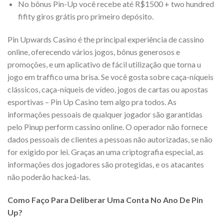
No bônus Pin-Up você recebe até R$1500 + two hundred
fifity giros grátis pro primeiro depósito.
Pin Upwards Casino é the principal experiência de cassino
online, oferecendo vários jogos, bônus generosos e
promoções, e um aplicativo de fácil utilização que torna u
jogo em traffico uma brisa. Se você gosta sobre caça-níqueis
clássicos, caça-níqueis de vídeo, jogos de cartas ou apostas
esportivas – Pin Up Casino tem algo pra todos. As
informações pessoais de qualquer jogador são garantidas
pelo Pinup perform cassino online. O operador não fornece
dados pessoais de clientes a pessoas não autorizadas, se não
for exigido por lei. Graças an uma criptografia especial, as
informações dos jogadores são protegidas, e os atacantes
não poderão hackeá-las.
Como Faço Para Deliberar Uma Conta No Ano De Pin
Up?