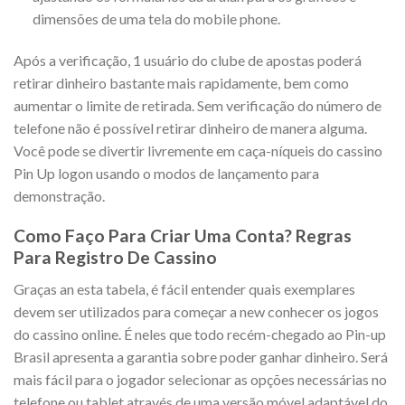
dimensões de uma tela do mobile phone.
Após a verificação, 1 usuário do clube de apostas poderá
retirar dinheiro bastante mais rapidamente, bem como
aumentar o limite de retirada. Sem verificação do número de
telefone não é possível retirar dinheiro de manera alguma.
Você pode se divertir livremente em caça-níqueis do cassino
Pin Up logon usando o modos de lançamento para
demonstração.
Como Faço Para Criar Uma Conta? Regras
Para Registro De Cassino
Graças an esta tabela, é fácil entender quais exemplares
devem ser utilizados para começar a new conhecer os jogos
do cassino online. É neles que todo recém-chegado ao Pin-up
Brasil apresenta a garantia sobre poder ganhar dinheiro. Será
mais fácil para o jogador selecionar as opções necessárias no
telefone ou tablet através de uma versão móvel adaptável do