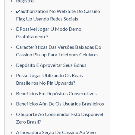
Registro
✔️authorization No Web Site Do Cassino
Flag Up Usando Redes Sociais
É Possível Jogar U Modo Demo
Gratuitamente?
Características Das Versões Baixadas Do
Cassino Pin-up Para Telefones Celulares
Depósito E Aproveitar Seus Bônus
Posso Jogar Utilizando Os Reais
Brasileiros No Pin Upwards?
Benefícios Em Depósitos Consecutivos
Benefícios Afin De Os Usuários Brasileiros
O Suporte Ao Consumidor Está Disponível
Zero Brasil?
A Inovadora Seção De Cassino Ao Vivo