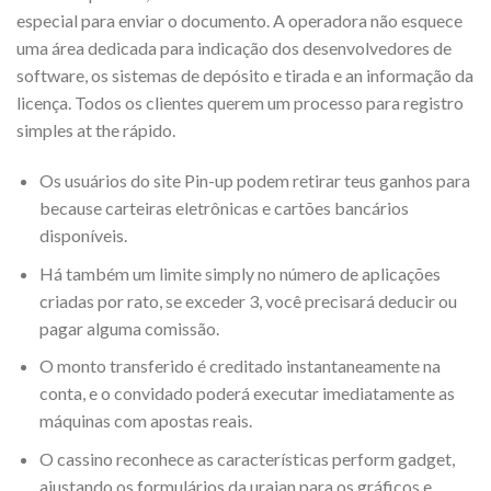
especial para enviar o documento. A operadora não esquece
uma área dedicada para indicação dos desenvolvedores de
software, os sistemas de depósito e tirada e an informação da
licença. Todos os clientes querem um processo para registro
simples at the rápido.
Os usuários do site Pin-up podem retirar teus ganhos para
because carteiras eletrônicas e cartões bancários
disponíveis.
Há também um limite simply no número de aplicações
criadas por rato, se exceder 3, você precisará deducir ou
pagar alguma comissão.
O monto transferido é creditado instantaneamente na
conta, e o convidado poderá executar imediatamente as
máquinas com apostas reais.
O cassino reconhece as características perform gadget,
ajustando os formulários da uraian para os gráficos e