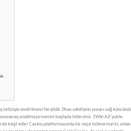
ək
 tətbiqin endirilməsi fərqlidir. Əsas səhifənin yuxarı sağ küncünd
 toxunaraq azaltma prosesini başlada bilərsiniz. 1Win AZ yukle,
erdə kəşf edin! Casino platformasında bir neçə bölmə mal ki, onlar
 yuxarı menyuda nəzərə çarpan Canlı Casino-da real oyunlarda