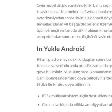
1win mobil tətbiqetməsində hər bahis seçimi
istəyirsinizsə, bukmeker lik 1win.az bunları
avtorizasiyadan sonra 1win, siz depazit qoya
əmsallar, idman və başqa tədbirlərin əzəmət
üçün bir neçə variant da təklif olunur ki, o
artıq etdikdən sonra mərc ölçüsünü təyin et
In Yukle Android
Rəsmi platformaya daxil olduqdan sonra bu 
toxunun və yeni ekranda praktik zamanda qo
qoya bilərsiniz. Məsələn; hansı komandanın z
Canlı bölməsində mərc qoya biləcəyiniz tədbi
tədbirlərə mərc qoya bilərsiniz.
IOS əməliyyat sistemi üçün dəstəklənən m
Casino tətbiqində elliklə əməliyyatlar raha