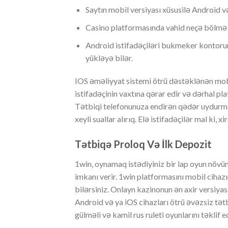
Saytın mobil versiyası xüsusilə Android və
Casino platformasında vahid neçə bölmə ma
Android istifadəçiləri bukmeker kontorun
yükləyə bilər.
IOS əməliyyat sistemi ötrü dəstəklənən mobi
istifadəçinin vaxtına qərar edir və dərhal 
Tətbiqi telefonunuza endirən qədər uydurma p
xeyli suallar alırıq. Elə istifadəçilər mal ki, x
Tətbiqə Proloq Və İlk Depozit
1win, oynamaq istədiyiniz bir lap oyun növü
imkanı verir. 1win platformasını mobil ciha
bilərsiniz. Onlayn kazinonun ən axir versiya
Android və ya iOS cihazları ötrü əvəzsiz tət
gülməli və kamil rus ruleti oyunlarını təklif ed