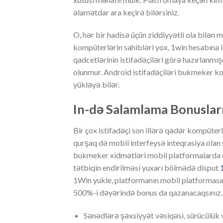
əlamətdar ara keçirə bilərsiniz.
O, hər bir hadisə üçün ziddiyyətli ola bilən 
kompüterlərin sahibləri yox, 1win hesabına i
qadcetlərinin istifadəçiləri görə hazırlanmı
olunmur. Android istifadəçiləri bukmeker ko
yükləyə bilər.
In-də Salamlama Bonuslar
Bir çox istifadəçi son illərə qədər kompüterl
qurşaq də mobil interfeysə inteqrasiya olan 
bukmeker xidmətləri mobil platformalarda 
tətbiqin endirilməsi yuxarı bölmədə disput
1Win yukle, platformanın mobil platformasın
500%-i dəyərində bonus da qazanacaqsınız.
Sənədlərə şəxsiyyət vəsiqəsi, sürücülük v