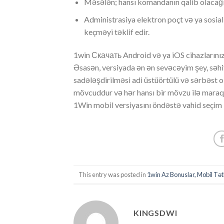
Məsələn; hansı komandanın qalib olacağın
Administrasiya elektron poçt və ya sosial
keçməyi təklif edir.
1win Скачать Android və ya iOS cihazlarını
Əsasən, versiyada ən ən sevəcəyim şey, səhi
sadələşdirilməsi adi üstüörtülü və sərbəst o
mövcuddur və hər hansı bir mövzu ilə maraqla
1Win mobil versiyasını öndəstə vahid seçim
This entry was posted in
1win Az Bonuslar, Mobil Tət
KINGSDWI