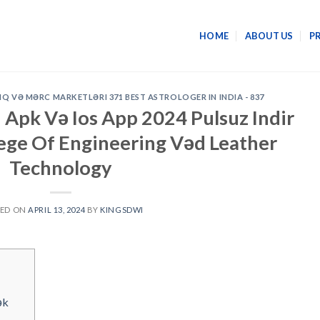
HOME
ABOUT US
P
Q VƏ MƏRC MARKETLƏRI 371 BEST ASTROLOGER IN INDIA - 837
 Apk Və Ios App 2024 Pulsuz Indir
ge Of Engineering Vəd Leather
Technology
TED ON
APRIL 13, 2024
BY
KINGSDWI
ək