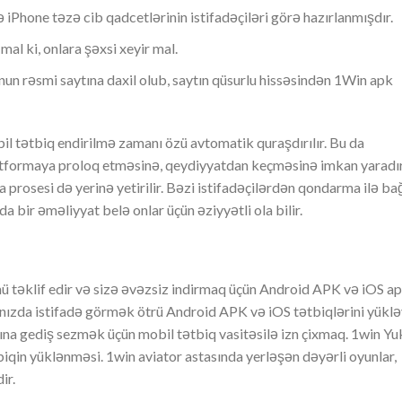
 iPhone təzə cib qadcetlərinin istifadəçiləri görə hazırlanmışdır.
l ki, onlara şəxsi xeyir mal.
un rəsmi saytına daxil olub, saytın qüsurlu hissəsindən 1Win apk
l tətbiq endirilmə zamanı özü avtomatik quraşdırılır. Bu da
platformaya proloq etməsinə, qeydiyyatdan keçməsinə imkan yaradır
rosesi də yerinə yetirilir. Bəzi istifadəçilərdən qondarma ilə bağ
irda bir əməliyyat belə onlar üçün əziyyətli ola bilir.
nü təklif edir və sizə əvəzsiz indirmaq üçün Android APK və iOS a
zınızda istifadə görmək ötrü Android APK və iOS tətbiqlərini yükl
sına gediş sezmək üçün mobil tətbiq vasitəsilə izn çixmaq. 1win Yu
biqin yüklənməsi. 1win aviator astasında yerləşən dəyərli oyunlar,
ir.