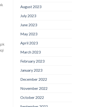
ək
August 2023
July 2023
June 2023
May 2023
April 2023
apk
iqi
March 2023
February 2023
January 2023
December 2022
November 2022
October 2022
September 2022