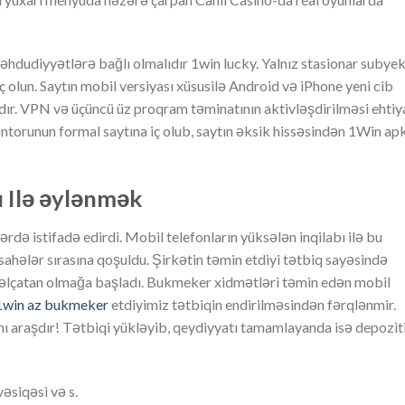
məhdudiyyətlərə bağlı olmalıdır 1win lucky. Yalnız stasionar subyek
ç olun. Saytın mobil versiyası xüsusilə Android və iPhone yeni cib
şdır. VPN və üçüncü üz proqram təminatının aktivləşdirilməsi ehtiy
ntorunun formal saytına iç olub, saytın əksik hissəsindən 1Win ap
ı Ilə əylənmək
ərdə istifadə edirdi. Mobil telefonların yüksələn inqilabı ilə bu
sahələr sırasına qoşuldu. Şirkətin təmin etdiyi tətbiq sayəsində
əlçatan olmağa başladı. Bukmeker xidmətləri təmin edən mobil
1win az bukmeker
etdiyimiz tətbiqin endirilməsindən fərqlənmir.
ı araşdır! Tətbiqi yükləyib, qeydiyyatı tamamlayanda isə depozit
əsiqəsi və s.