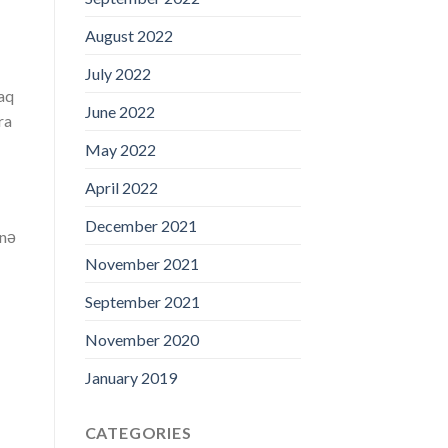
August 2022
July 2022
aq
June 2022
ra
May 2022
April 2022
December 2021
inə
November 2021
September 2021
November 2020
January 2019
CATEGORIES