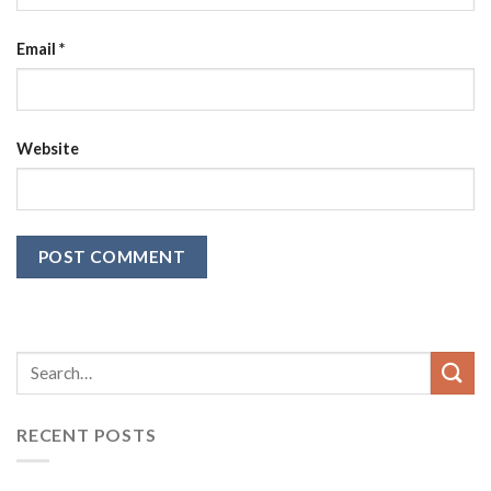
Email
*
Website
RECENT POSTS