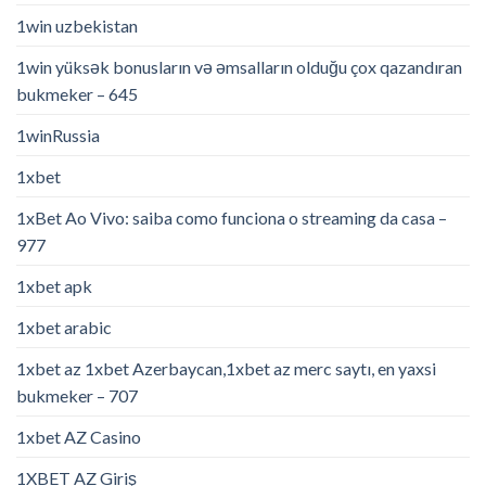
1win uzbekistan
1win yüksək bonusların və əmsalların olduğu çox qazandıran
bukmeker – 645
1winRussia
1xbet
1xBet Ao Vivo: saiba como funciona o streaming da casa –
977
1xbet apk
1xbet arabic
1xbet az 1xbet Azerbaycan,1xbet az merc saytı, en yaxsi
bukmeker – 707
1xbet AZ Casino
1XBET AZ Giriş