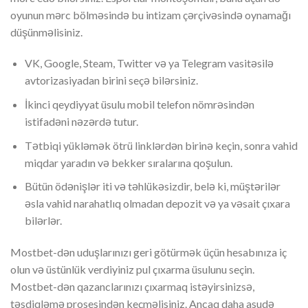
oyunun mərc bölməsində bu intizam çərçivəsində oynamağı
düşünməlisiniz.
VK, Google, Steam, Twitter və ya Telegram vasitəsilə
avtorizasiyadan birini seçə bilərsiniz.
İkinci qeydiyyat üsulu mobil telefon nömrəsindən
istifadəni nəzərdə tutur.
Tətbiqi yükləmək ötrü linklərdən birinə keçin, sonra vahid
miqdar yaradın və bekker sıralarına qoşulun.
Bütün ödənişlər iti və təhlükəsizdir, belə ki, müştərilər
əsla vahid narahatlıq olmadan depozit və ya vəsait çıxara
bilərlər.
Mostbet-dən uduşlarınızı geri götürmək üçün hesabınıza iç
olun və üstünlük verdiyiniz pul çıxarma üsulunu seçin.
Mostbet-dən qazanclarınızı çıxarmaq istəyirsinizsə,
təsdiqləmə prosesindən keçməlisiniz. Ancaq daha asudə