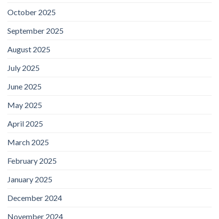
October 2025
September 2025
August 2025
July 2025
June 2025
May 2025
April 2025
March 2025
February 2025
January 2025
December 2024
November 2024