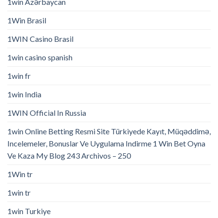
1win Azərbaycan
1Win Brasil
1WIN Casino Brasil
1win casino spanish
1win fr
1win India
1WIN Official In Russia
1win Online Betting Resmi Site Türkiyede Kayıt, Müqəddimə,
Incelemeler, Bonuslar Ve Uygulama Indirme 1 Win Bet Oyna
Ve Kaza My Blog 243 Archivos – 250
1Win tr
1win tr
1win Turkiye