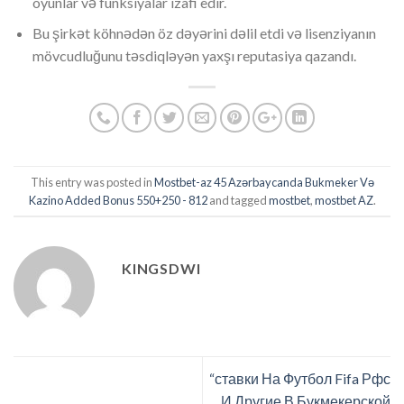
oyunlar və funksiyalar izafi edir.
Bu şirkət köhnədən öz dəyərini dəlil etdi və lisenziyanın
mövcudluğunu təsdiqləyən yaxşı reputasiya qazandı.
This entry was posted in
Mostbet-az 45 Azərbaycanda Bukmeker Və
Kazino Added Bonus 550+250 - 812
and tagged
mostbet
,
mostbet AZ
.
KINGSDWI
“ставки На Футбол Fifa Рфс
И Другие В Букмекерской