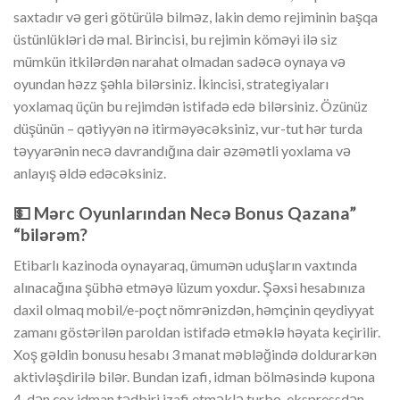
saxtadır və geri götürülə bilməz, lakin demo rejiminin başqa
üstünlükləri də mal. Birincisi, bu rejimin köməyi ilə siz
mümkün itkilərdən narahat olmadan sadəcə oynaya və
oyundan həzz şəhla bilərsiniz. İkincisi, strategiyaları
yoxlamaq üçün bu rejimdən istifadə edə bilərsiniz. Özünüz
düşünün – qətiyyən nə itirməyəcəksiniz, vur-tut hər turda
təyyarənin necə davrandığına dair əzəmətli yoxlama və
anlayış əldə edəcəksiniz.
💵 Mərc Oyunlarından Necə Bonus Qazana”
“bilərəm?
Etibarlı kazinoda oynayaraq, ümumən uduşların vaxtında
alınacağına şübhə etməyə lüzum yoxdur. Şəxsi hesabınıza
daxil olmaq mobil/e-poçt nömrənizdən, həmçinin qeydiyyat
zamanı göstərilən paroldan istifadə etməklə həyata keçirilir.
Xoş gəldin bonusu hesabı 3 manat məbləğində doldurarkən
aktivləşdirilə bilər. Bundan izafi, idman bölməsində kupona
4-dən çox idman tədbiri izafi etməklə turbo-ekspressdən