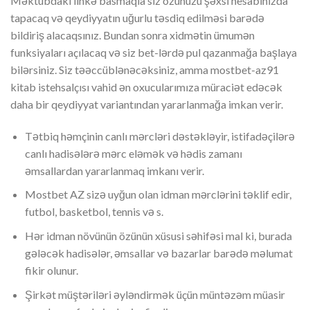
Məktubdakı linkə basmaqla siz özünüzü şəxsi hesabınızda
tapacaq və qeydiyyatın uğurlu təsdiq edilməsi barədə
bildiriş alacaqsınız. Bundan sonra xidmətin ümumən
funksiyaları açılacaq və siz bet-lərdə pul qazanmağa başlaya
bilərsiniz. Siz təəccüblənəcəksiniz, amma mostbet-az91
kitab istehsalçısı vahid ən oxucularımıza müraciət edəcək
daha bir qeydiyyat variantından yararlanmağa imkan verir.
Tətbiq həmçinin canlı mərcləri dəstəkləyir, istifadəçilərə
canlı hadisələrə mərc eləmək və hədis zamanı
əmsallardan yararlanmaq imkanı verir.
Mostbet AZ sizə uyğun olan idman mərclərini təklif edir,
futbol, ​​basketbol, ​​tennis və s.
Hər idman növünün özünün xüsusi səhifəsi mal ki, burada
gələcək hadisələr, əmsallar və bazarlar barədə məlumat
fikir olunur.
Şirkət müştəriləri əyləndirmək üçün müntəzəm müasir