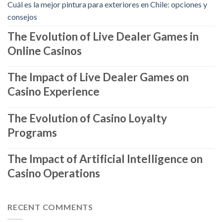
Cuál es la mejor pintura para exteriores en Chile: opciones y
consejos
The Evolution of Live Dealer Games in
Online Casinos
The Impact of Live Dealer Games on
Casino Experience
The Evolution of Casino Loyalty
Programs
The Impact of Artificial Intelligence on
Casino Operations
RECENT COMMENTS