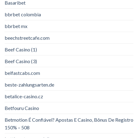
Basaribet
bbrbet colombia
bbrbet mx
beechstreetcafe.com
Beef Casino (1)
Beef Casino (3)
belfastcabs.com
beste-zahlungsarten.de
betalice-casino.cz
Betfouru Casino
Betmotion É Confiável? Apostas E Casino, Bônus De Registro
150% – 508