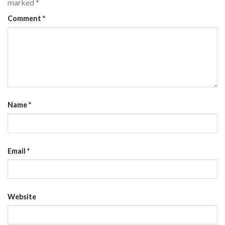
marked
*
Comment
*
Name
*
Email
*
Website