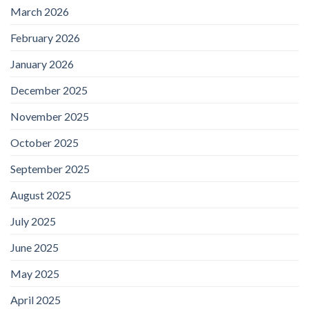
March 2026
February 2026
January 2026
December 2025
November 2025
October 2025
September 2025
August 2025
July 2025
June 2025
May 2025
April 2025