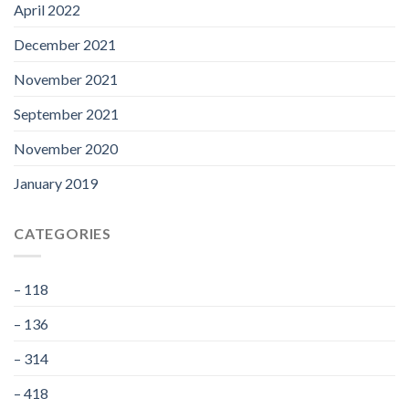
April 2022
December 2021
November 2021
September 2021
November 2020
January 2019
CATEGORIES
– 118
– 136
– 314
– 418