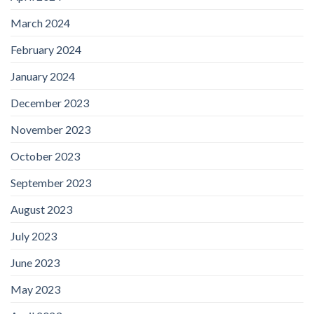
March 2024
February 2024
January 2024
December 2023
November 2023
October 2023
September 2023
August 2023
July 2023
June 2023
May 2023