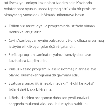
tut lisenziyalı onlayn kazinolara təqdim edir. Kazinoda
Aviator para oyununu necə tapmaq ötrü əsla bir problem
olmayacaq, yuxarıdakı bölmədə nümunəyə baxın.
Edilən hər mərc loyallıq proqramında istifadə olunan
bonus xalları gətirir.
1win Azerbaycan eynən pulsuzdur və onu cihazına vurmaq
istəyən elliklə oyunçular üçün əlçatandır.
Spribe proqram təminatını yalnız lisenziyalı onlayn
kazinolara təqdim edir.
Pulsuz kazino proqramı klassik slot maşınlarına əlavə
olaraq, bukmeker rejimini də qavrama edir.
Statusu aramaq ötrü hesabınızdakı “Təklif tarixçəsi”
bölməsinə baxa bilərsiniz.
Növbəti addım proqramın daha son yeniləmələri
haqqında məlumat əldə edə biləcəyiniz səhifəni