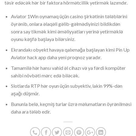
təsir edəcək hər bir faktora hörmətcillik yetirmək lazımdır.
Aviator 1Win oynamaq üçün casino şirkətinin tələblərini
öyrənib, onlara əlaqəli gəlib-gəlmədiyinizi bildikdən
sonra say tikmək kimi əməliyyatları yerinə yetirməklə
oyunu kəşfə başlaya bilərsiniz.
Ekrandakı obyekt havaya qalxmağa başlayan kimi Pin Up
Aviator hack app daha yeni proqnoz yaradır.
Tamamilə hər hansı vahid əl cihazı və ya fərdi kompüter
sahibi növbəti mərc edə biləcək.
Slotlarda RTP hər oyun üçün subyektiv, lakin 99%-dən
aşağı düşmür.
Bununla belə, keçmiş turlar üzrə məlumatların öyrənilməsi
daha ara tələb edir.