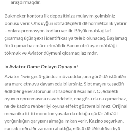
araşdırmaqdır.
Bukmeker kontoru ilk depozitinizə mülayim gəlmisiniz
bonusu verir. Ofis uyğun istifadəçilərə də hörmətcillik yetirir
– onlara promosyon kodları verilir. Böyük məbləğləri
çıxarmaq üçün şəxsi identifikasiya tələb olunacaq. Başlamaq
ötrü qumarbaz mərc etməlidir.Bunun ötrü uyar məbləği
tökmək və Aviator düyməni qicamaq lazımdır.
In Aviator Game Onlayn Oynayın!
Aviator 1win gecə-gündüz mövcuddur, ona görə də istənilən
ara mərc etməyə davam edə bilərsiniz. Slot maşını təsadüfi
ədədlər generatorunun istifadəsinə əsaslanır. O, ədalətli
oyunun qorunmasına cavabdehdir, ona görə də nə qumarbaz,
nə də kazino rəhbərliyi oyuna effekt göstərə bilməz. Orijinal
mexanika iti-iti monoton yuvalarda olduğu qədər əlbəəl
yorğunluğun qarşısını almağa imkan verir. Kazino seçərkən,
sonrakı mərclər zamanı rahatlığa, eləcə də təhlükəsizliyə