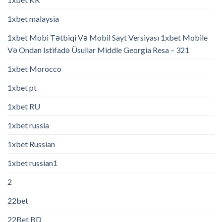
1xbet malaysia
1xbet Mobi Tətbiqi Və Mobil Sayt Versiyası 1xbet Mobile
Və Ondan Istifadə Üsullar Middle Georgia Resa – 321
1xbet Morocco
1xbet pt
1xbet RU
1xbet russia
1xbet Russian
1xbet russian1
2
22bet
22Bet BD