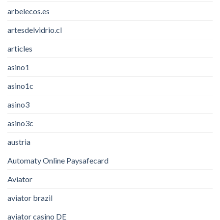
arbelecos.es
artesdelvidrio.cl
articles
asino1
asino1c
asino3
asino3c
austria
Automaty Online Paysafecard
Aviator
aviator brazil
aviator casino DE