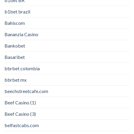
b1bet BR
b1bet brazil
Bahiscom
Bananzia Casino
Bankobet
Basaribet
bbrbet colombia
bbrbet mx
beechstreetcafe.com
Beef Casino (1)
Beef Casino (3)
belfastcabs.com