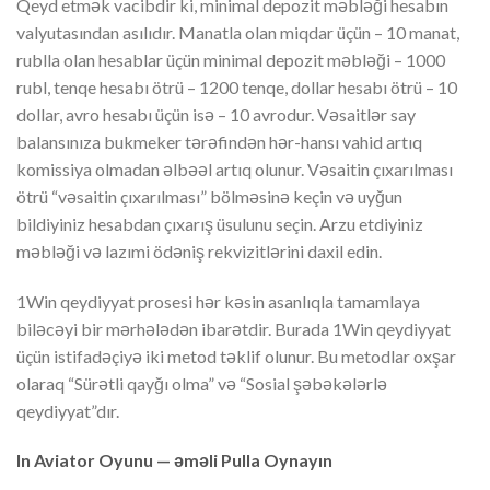
Qeyd etmək vacibdir ki, minimal depozit məbləği hesabın
valyutasından asılıdır. Manatla olan miqdar üçün – 10 manat,
rublla olan hesablar üçün minimal depozit məbləği – 1000
rubl, tenqe hesabı ötrü – 1200 tenqe, dollar hesabı ötrü – 10
dollar, avro hesabı üçün isə – 10 avrodur. Vəsaitlər say
balansınıza bukmeker tərəfindən hər-hansı vahid artıq
komissiya olmadan əlbəəl artıq olunur. Vəsaitin çıxarılması
ötrü “vəsaitin çıxarılması” bölməsinə keçin və uyğun
bildiyiniz hesabdan çıxarış üsulunu seçin. Arzu etdiyiniz
məbləği və lazımi ödəniş rekvizitlərini daxil edin.
1Win qeydiyyat prosesi hər kəsin asanlıqla tamamlaya
biləcəyi bir mərhələdən ibarətdir. Burada 1Win qeydiyyat
üçün istifadəçiyə iki metod təklif olunur. Bu metodlar oxşar
olaraq “Sürətli qayğı olma” və “Sosial şəbəkələrlə
qeydiyyat”dır.
In Aviator Oyunu — əməli Pulla Oynayın