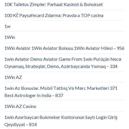
10€ Talletus Zimpler: Parhaat Kasinot & Bonukset
100 Kč Paysafecard Zdarma: Pravda a TOP casina
1w
1Win
1Win Aviator 1Win Aviator Bonusu 1Win Aviator Hilesi – 956
1win Aviator Demo Aviator Game From 1win Pul üçün Necə
Oynamaq, Strateqlər, Demo, Azərbaycanda Yıxmaq – 334
1Win AZ
1win Az Bonuslar, Mobil Tətbiq Və Mərc Marketləri 371
Best Astrologer In India – 837
1Win AZ Casino
1win Azerbaycan Bukmeker Kontorunun Saytı Login Giriş
Qeydiyyat – 814