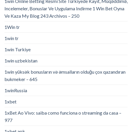
1win Online Betting Resmi Site Türkiyede Kayıt, Müqəddimə,
Incelemeler, Bonuslar Ve Uygulama Indirme 1 Win Bet Oyna
Ve Kaza My Blog 243 Archivos – 250
1Win tr
1win tr
1win Turkiye
1win uzbekistan
1win yüksək bonusların və əmsalların olduğu çox qazandıran
bukmeker – 645
1winRussia
1xbet
1xBet Ao Vivo: saiba como funciona o streaming da casa –
977
1xbet apk