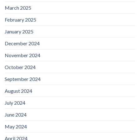
March 2025
February 2025
January 2025
December 2024
November 2024
October 2024
September 2024
August 2024
July 2024
June 2024
May 2024
April 2024