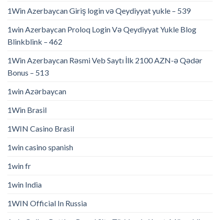
1Win Azerbaycan Giriş login və Qeydiyyat yukle – 539
1win Azerbaycan Proloq Login Və Qeydiyyat Yukle Blog
Blinkblink – 462
1Win Azerbaycan Rəsmi Veb Saytı İlk 2100 AZN-ə Qədər
Bonus – 513
1win Azərbaycan
1Win Brasil
1WIN Casino Brasil
1win casino spanish
1win fr
1win India
1WIN Official In Russia