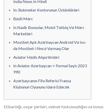
India News In Hindi
In: Bukmeker Kontorunun Üstünlükləri
Bədii Mərc
In Nadir Bonuslar, Mobil Tətbiq Və Mərc
Marketləri
Mostbet Apk Azərbaycan Android Və Ios-
da Mostbet-i Necə Vurmaq Olar
Aviator Hədis Alqoritmləri
In Aviator Azerbaycan ⭐️ Formal Saytı 2023
990
Azərbaycanın Fifa Referisi Fransa
Klubunun Oyununu Idarə Edəcək
Etibarlılığı, oxşar şərtləri, xidmət funksionallığını və bonus