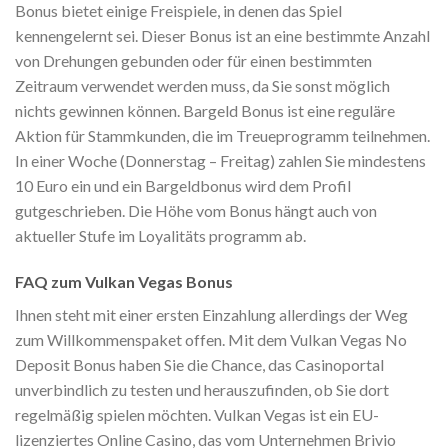
Bonus bietet einige Freispiele, in denen das Spiel
kennengelernt sei. Dieser Bonus ist an eine bestimmte Anzahl
von Drehungen gebunden oder für einen bestimmten
Zeitraum verwendet werden muss, da Sie sonst möglich
nichts gewinnen können. Bargeld Bonus ist eine reguläre
Aktion für Stammkunden, die im Treueprogramm teilnehmen.
In einer Woche (Donnerstag – Freitag) zahlen Sie mindestens
10 Euro ein und ein Bargeldbonus wird dem Profil
gutgeschrieben. Die Höhe vom Bonus hängt auch von
aktueller Stufe im Loyalitäts programm ab.
FAQ zum Vulkan Vegas Bonus
Ihnen steht mit einer ersten Einzahlung allerdings der Weg
zum Willkommenspaket offen. Mit dem Vulkan Vegas No
Deposit Bonus haben Sie die Chance, das Casinoportal
unverbindlich zu testen und herauszufinden, ob Sie dort
regelmäßig spielen möchten. Vulkan Vegas ist ein EU-
lizenziertes Online Casino, das vom Unternehmen Brivio