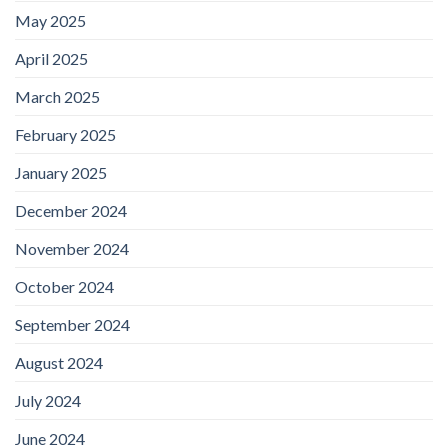
May 2025
April 2025
March 2025
February 2025
January 2025
December 2024
November 2024
October 2024
September 2024
August 2024
July 2024
June 2024