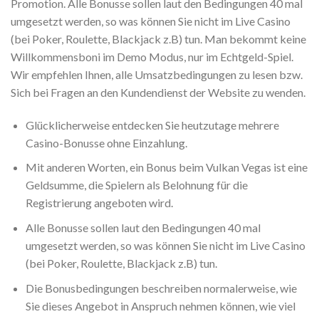
Promotion. Alle Bonusse sollen laut den Bedingungen 40 mal
umgesetzt werden, so was können Sie nicht im Live Casino
(bei Poker, Roulette, Blackjack z.B) tun. Man bekommt keine
Willkommensboni im Demo Modus, nur im Echtgeld-Spiel.
Wir empfehlen Ihnen, alle Umsatzbedingungen zu lesen bzw.
Sich bei Fragen an den Kundendienst der Website zu wenden.
Glücklicherweise entdecken Sie heutzutage mehrere
Casino-Bonusse ohne Einzahlung.
Mit anderen Worten, ein Bonus beim Vulkan Vegas ist eine
Geldsumme, die Spielern als Belohnung für die
Registrierung angeboten wird.
Alle Bonusse sollen laut den Bedingungen 40 mal
umgesetzt werden, so was können Sie nicht im Live Casino
(bei Poker, Roulette, Blackjack z.B) tun.
Die Bonusbedingungen beschreiben normalerweise, wie
Sie dieses Angebot in Anspruch nehmen können, wie viel