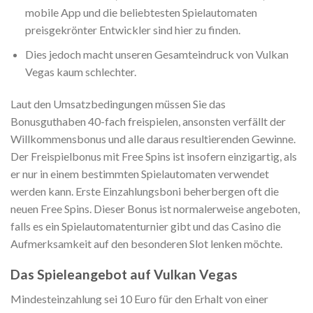
mobile App und die beliebtesten Spielautomaten
preisgekrönter Entwickler sind hier zu finden.
Dies jedoch macht unseren Gesamteindruck von Vulkan
Vegas kaum schlechter.
Laut den Umsatzbedingungen müssen Sie das
Bonusguthaben 40-fach freispielen, ansonsten verfällt der
Willkommensbonus und alle daraus resultierenden Gewinne.
Der Freispielbonus mit Free Spins ist insofern einzigartig, als
er nur in einem bestimmten Spielautomaten verwendet
werden kann. Erste Einzahlungsboni beherbergen oft die
neuen Free Spins. Dieser Bonus ist normalerweise angeboten,
falls es ein Spielautomatenturnier gibt und das Casino die
Aufmerksamkeit auf den besonderen Slot lenken möchte.
Das Spieleangebot auf Vulkan Vegas
Mindesteinzahlung sei 10 Euro für den Erhalt von einer