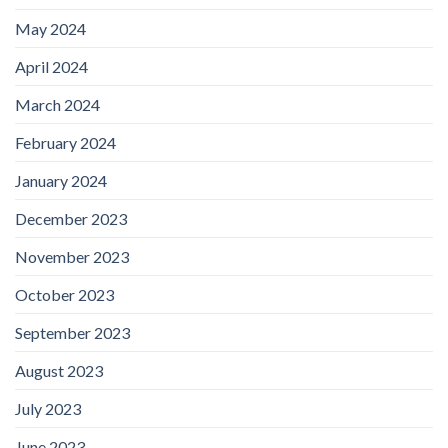
May 2024
April 2024
March 2024
February 2024
January 2024
December 2023
November 2023
October 2023
September 2023
August 2023
July 2023
June 2023