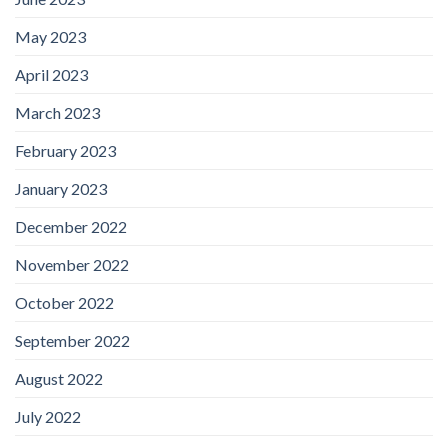
May 2023
April 2023
March 2023
February 2023
January 2023
December 2022
November 2022
October 2022
September 2022
August 2022
July 2022