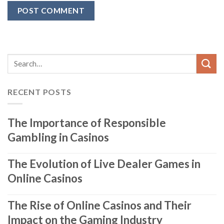
RECENT POSTS
The Importance of Responsible
Gambling in Casinos
The Evolution of Live Dealer Games in
Online Casinos
The Rise of Online Casinos and Their
Impact on the Gaming Industry