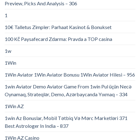
Preview, Picks And Analysis – 306
1
10€ Talletus Zimpler: Parhaat Kasinot & Bonukset
100 Kč Paysafecard Zdarma: Pravda a TOP casina
1w
1Win
1Win Aviator 1Win Aviator Bonusu 1Win Aviator Hilesi – 956
1win Aviator Demo Aviator Game From 1win Pul üçün Necə
Oynamaq, Strateqlər, Demo, Azərbaycanda Yıxmaq – 334
1Win AZ
1win Az Bonuslar, Mobil Tətbiq Və Mərc Marketləri 371
Best Astrologer In India – 837
1Win AZ Casino