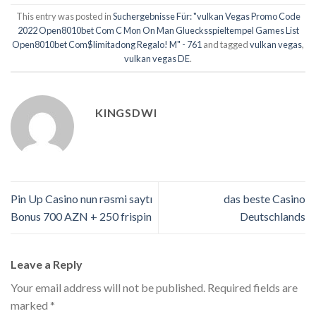
This entry was posted in
Suchergebnisse Für: "vulkan Vegas Promo Code
2022 Open️8010bet Com C Mon On Man Gluecksspieltempel Games List
Open️8010bet Com$limitadong Regalo! M" - 761
and tagged
vulkan vegas
,
vulkan vegas DE
.
KINGSDWI
Pin Up Casino nun rəsmi saytı
das beste Casino
Bonus 700 AZN + 250 frispin
Deutschlands
Leave a Reply
Your email address will not be published.
Required fields are
marked
*