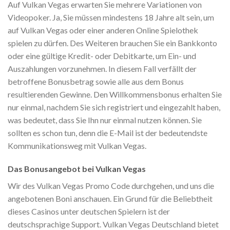
Auf Vulkan Vegas erwarten Sie mehrere Variationen von
Videopoker. Ja, Sie müssen mindestens 18 Jahre alt sein, um
auf Vulkan Vegas oder einer anderen Online Spielothek
spielen zu dürfen. Des Weiteren brauchen Sie ein Bankkonto
oder eine gültige Kredit- oder Debitkarte, um Ein- und
Auszahlungen vorzunehmen. In diesem Fall verfällt der
betroffene Bonusbetrag sowie alle aus dem Bonus
resultierenden Gewinne. Den Willkommensbonus erhalten Sie
nur einmal, nachdem Sie sich registriert und eingezahlt haben,
was bedeutet, dass Sie Ihn nur einmal nutzen können. Sie
sollten es schon tun, denn die E-Mail ist der bedeutendste
Kommunikationsweg mit Vulkan Vegas.
Das Bonusangebot bei Vulkan Vegas
Wir des Vulkan Vegas Promo Code durchgehen, und uns die
angebotenen Boni anschauen. Ein Grund für die Beliebtheit
dieses Casinos unter deutschen Spielern ist der
deutschsprachige Support. Vulkan Vegas Deutschland bietet