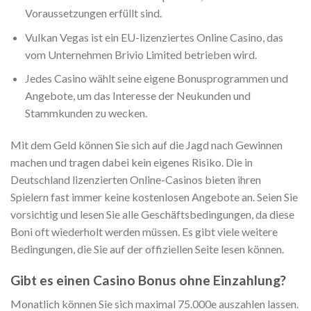
Voraussetzungen erfüllt sind.
Vulkan Vegas ist ein EU-lizenziertes Online Casino, das
vom Unternehmen Brivio Limited betrieben wird.
Jedes Casino wählt seine eigene Bonusprogrammen und
Angebote, um das Interesse der Neukunden und
Stammkunden zu wecken.
Mit dem Geld können Sie sich auf die Jagd nach Gewinnen
machen und tragen dabei kein eigenes Risiko. Die in
Deutschland lizenzierten Online-Casinos bieten ihren
Spielern fast immer keine kostenlosen Angebote an. Seien Sie
vorsichtig und lesen Sie alle Geschäftsbedingungen, da diese
Boni oft wiederholt werden müssen. Es gibt viele weitere
Bedingungen, die Sie auf der offiziellen Seite lesen können.
Gibt es einen Casino Bonus ohne Einzahlung?
Monatlich können Sie sich maximal 75.000e auszahlen lassen.