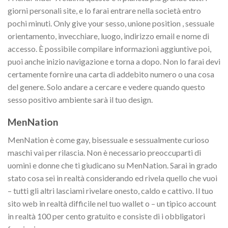
giorni personali site, e lo farai entrare nella società entro
pochi minuti. Only give your sesso, unione position , sessuale
orientamento, invecchiare, luogo, indirizzo email e nome di
accesso. È possibile compilare informazioni aggiuntive poi,
puoi anche inizio navigazione e torna a dopo. Non lo farai devi
certamente fornire una carta di addebito numero o una cosa
del genere. Solo andare a cercare e vedere quando questo
sesso positivo ambiente sarà il tuo design.
MenNation
MenNation è come gay, bisessuale e sessualmente curioso
maschi vai per rilascia. Non è necessario preoccuparti di
uomini e donne che ti giudicano su MenNation. Sarai in grado
stato cosa sei in realtà considerando ed rivela quello che vuoi
– tutti gli altri lasciami rivelare onesto, caldo e cattivo. Il tuo
sito web in realtà difficile nel tuo wallet o – un tipico account
in realtà 100 per cento gratuito e consiste di i obbligatori