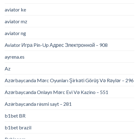
aviator ke
aviator mz
aviator ng
Aviator Игра Pin-Up Адрес Электронной – 908
ayrena.es
Az
Azərbaycanda Mərc Oyunları Şirkəti Görüş Və Rəylər – 296
Azərbaycanda Onlayn Mərc Evi Və Kazino – 551
Azərbaycanda rəsmi sayt – 281
b1bet BR
b1bet brazil