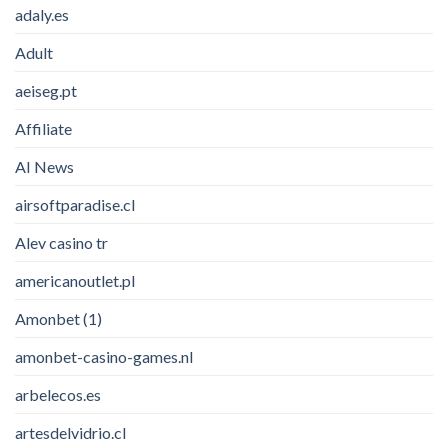
adaly.es
Adult
aeiseg.pt
Affiliate
AI News
airsoftparadise.cl
Alev casino tr
americanoutlet.pl
Amonbet (1)
amonbet-casino-games.nl
arbelecos.es
artesdelvidrio.cl