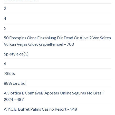
3
4
5
50 Freespins Ohne Einzahlung Für Dead Or Alive 2 Von Seiten
Vulkan Vegas Gluecksspieltempel – 703
5p-style.de(3)
6
7Slots
888starz bd
A Slottica É Confiável? Apostas Online Seguras No Brasil
2024 – 487
A Y.C.E. Buffet Palms Casino Resort – 948