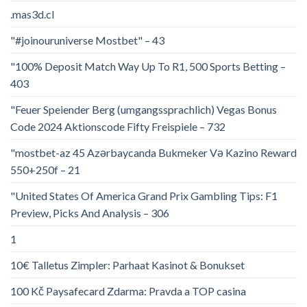
.mas3d.cl
"#joinouruniverse Mostbet" – 43
"100% Deposit Match Way Up To R1, 500 Sports Betting –
403
"Feuer Speiender Berg (umgangssprachlich) Vegas Bonus
Code 2024 Aktionscode Fifty Freispiele – 732
"mostbet-az 45 Azərbaycanda Bukmeker Və Kazino Reward
550+250f – 21
"United States Of America Grand Prix Gambling Tips: F1
Preview, Picks And Analysis – 306
1
10€ Talletus Zimpler: Parhaat Kasinot & Bonukset
100 Kč Paysafecard Zdarma: Pravda a TOP casina