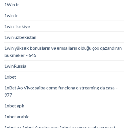
1Win tr
1win tr
1win Turkiye
1win uzbekistan
1win yüksək bonusların və əmsalların olduğu çox qazandıran
bukmeker – 645
1winRussia
1xbet
1xBet Ao Vivo: saiba como funciona o streaming da casa –
977
1xbet apk
1xbet arabic
1xbet az 1xbet Azerbaycan,1xbet az merc saytı, en yaxsi