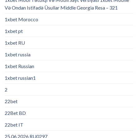
Və Ondan Istifadə Üsullar Middle Georgia Resa – 321
1xbet Morocco
1xbet pt
1xbet RU
1xbet russia
1xbet Russian
1xbet russian1
2
22bet
22Bet BD
22bet IT
25.06.2026 RU0297