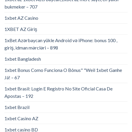
bukmeker – 707
1xbet AZ Casino
1XBET AZ Giriş
1xBet Azərbaycan yükle Android və iPhone: bonus 100 ,
giriş, idman mərcləri – 898
1xbet Bangladesh
1xbet Bonus Como Funciona O Bônus" "Weil 1xbet Ganhe
Já! – 67
1xbet Brasil: Login E Registro No Site Oficial Casa De
Apostas – 192
1xbet Brazil
1xbet Casino AZ
1xbet casino BD