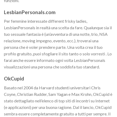
funzioni.
LesbianPersonals.com
Per femmine interessate different frisky ladies,
LesbianPersonals in realtà una scelta da fare. Qualunque sia il
tuo sessuale fantasia è (un’avventura di una notte, trio, NSA
relazione, moving impegno, evento, ecc.), troverai una
persona che è voler prendere parte. Una volta crea il tuo
profilo gratuito, puoi sfogliare il sito tanto o solo vorresti . Lo
farai anche essere informato ogni volta LesbianPersonals
visualizzazioni una persona che soddisfa tuo standard.
OkCupid
Basato nel 2004 da Harvard studenti universitari Chris
Coyne, Christian Rudder, Sam Yagan e Max Krohn, OkCupid è
stato dettagliato nell’elenco di top siti di incontri su Internet
(e applicazioni) per una buona ragione. Dal il lancio, OkCupid
sembra essere completamente gratuito a tutti per sempre. Il