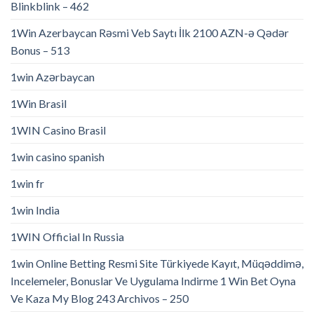
Blinkblink – 462
1Win Azerbaycan Rəsmi Veb Saytı İlk 2100 AZN-ə Qədər
Bonus – 513
1win Azərbaycan
1Win Brasil
1WIN Casino Brasil
1win casino spanish
1win fr
1win India
1WIN Official In Russia
1win Online Betting Resmi Site Türkiyede Kayıt, Müqəddimə,
Incelemeler, Bonuslar Ve Uygulama Indirme 1 Win Bet Oyna
Ve Kaza My Blog 243 Archivos – 250