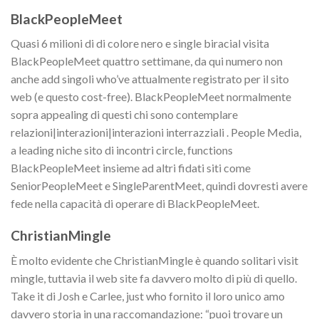
BlackPeopleMeet
Quasi 6 milioni di di colore nero e single biracial visita
BlackPeopleMeet quattro settimane, da qui numero non
anche add singoli who’ve attualmente registrato per il sito
web (e questo cost-free). BlackPeopleMeet normalmente
sopra appealing di questi chi sono contemplare
relazioni|interazioni|interazioni interrazziali . People Media,
a leading niche sito di incontri circle, functions
BlackPeopleMeet insieme ad altri fidati siti come
SeniorPeopleMeet e SingleParentMeet, quindi dovresti avere
fede nella capacità di operare di BlackPeopleMeet.
ChristianMingle
È molto evidente che ChristianMingle è quando solitari visit
mingle, tuttavia il web site fa davvero molto di più di quello.
Take it di Josh e Carlee, just who fornito il loro unico amo
davvero storia in una raccomandazione: “puoi trovare un