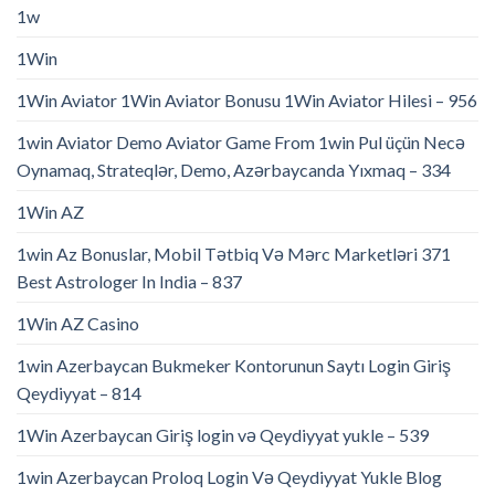
1w
1Win
1Win Aviator 1Win Aviator Bonusu 1Win Aviator Hilesi – 956
1win Aviator Demo Aviator Game From 1win Pul üçün Necə
Oynamaq, Strateqlər, Demo, Azərbaycanda Yıxmaq – 334
1Win AZ
1win Az Bonuslar, Mobil Tətbiq Və Mərc Marketləri 371
Best Astrologer In India – 837
1Win AZ Casino
1win Azerbaycan Bukmeker Kontorunun Saytı Login Giriş
Qeydiyyat – 814
1Win Azerbaycan Giriş login və Qeydiyyat yukle – 539
1win Azerbaycan Proloq Login Və Qeydiyyat Yukle Blog