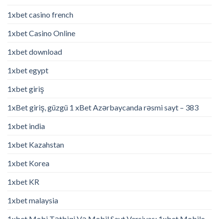
1xbet casino french
1xbet Casino Online
1xbet download
1xbet egypt
1xbet giriş
1xBet giriş, güzgü 1 xBet Azərbaycanda rəsmi sayt – 383
1xbet india
1xbet Kazahstan
1xbet Korea
1xbet KR
1xbet malaysia
1xbet Mobi Tətbiqi Və Mobil Sayt Versiyası 1xbet Mobile