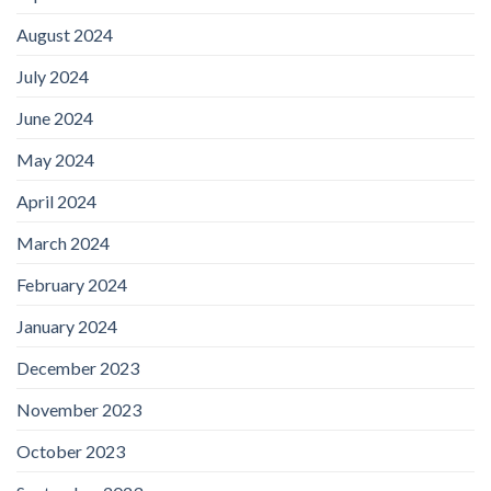
August 2024
July 2024
June 2024
May 2024
April 2024
March 2024
February 2024
January 2024
December 2023
November 2023
October 2023