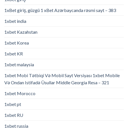
1xBet giriş, güzgü 1 xBet Azərbaycanda rəsmi sayt – 383
1xbet india
1xbet Kazahstan
1xbet Korea
1xbet KR
1xbet malaysia
1xbet Mobi Tətbiqi Və Mobil Sayt Versiyası 1xbet Mobile
Və Ondan Istifadə Üsullar Middle Georgia Resa – 321
1xbet Morocco
1xbet pt
1xbet RU
1xbet russia