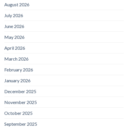
August 2026
July 2026
June 2026
May 2026
April 2026
March 2026
February 2026
January 2026
December 2025
November 2025
October 2025
September 2025