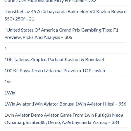
Code 2024 Aktionscode Fifty Freispiele – 732
"mostbet-az 45 Azərbaycanda Bukmeker Və Kazino Reward
550+250f – 21
"United States Of America Grand Prix Gambling Tips: F1
Preview, Picks And Analysis – 306
1
10€ Talletus Zimpler: Parhaat Kasinot & Bonukset
100 Kč Paysafecard Zdarma: Pravda a TOP casina
1w
1Win
1Win Aviator 1Win Aviator Bonusu 1Win Aviator Hilesi – 956
1win Aviator Demo Aviator Game From 1win Pul üçün Necə
Oynamaq, Strateqlər, Demo, Azərbaycanda Yıxmaq – 334