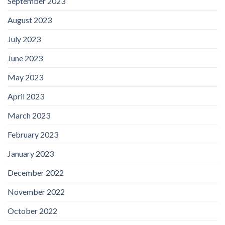
September 2023
August 2023
July 2023
June 2023
May 2023
April 2023
March 2023
February 2023
January 2023
December 2022
November 2022
October 2022