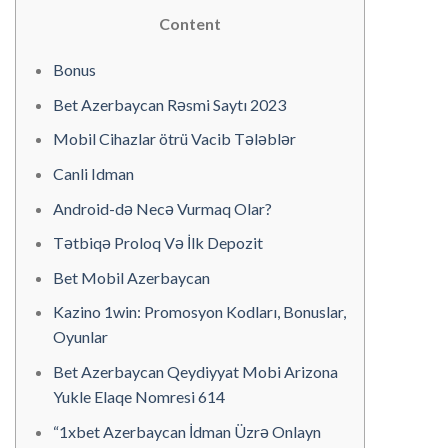
Content
Bonus
Bet Azerbaycan Rəsmi Saytı 2023
Mobil Cihazlar ötrü Vacib Tələblər
Canli Idman
Android-də Necə Vurmaq Olar?
Tətbiqə Proloq Və İlk Depozit
Bet Mobil Azerbaycan
Kazino 1win: Promosyon Kodları, Bonuslar,
Oyunlar
Bet Azerbaycan Qeydiyyat Mobi Arizona
Yukle Elaqe Nomresi 614
“1xbet Azerbaycan İdman Üzrə Onlayn