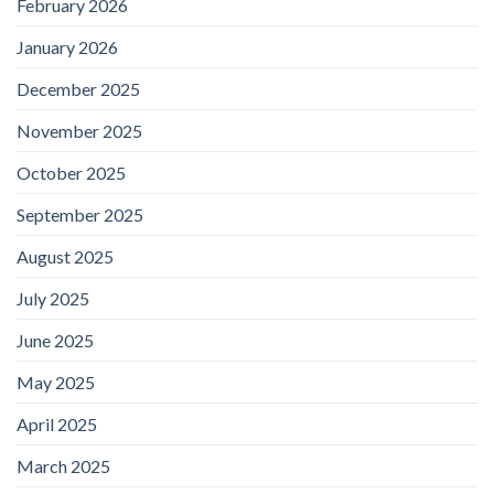
February 2026
January 2026
December 2025
November 2025
October 2025
September 2025
August 2025
July 2025
June 2025
May 2025
April 2025
March 2025