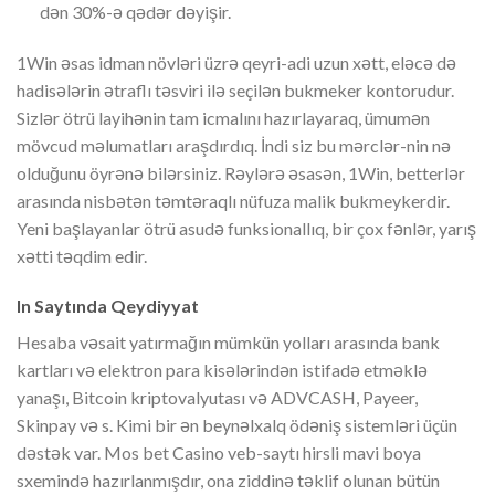
dən 30%-ə qədər dəyişir.
1Win əsas idman növləri üzrə qeyri-adi uzun xətt, eləcə də
hadisələrin ətraflı təsviri ilə seçilən bukmeker kontorudur.
Sizlər ötrü layihənin tam icmalını hazırlayaraq, ümumən
mövcud məlumatları araşdırdıq. İndi siz bu mərclər-nin nə
olduğunu öyrənə bilərsiniz. Rəylərə əsasən, 1Win, betterlər
arasında nisbətən təmtəraqlı nüfuza malik bukmeykerdir.
Yeni başlayanlar ötrü asudə funksionallıq, bir çox fənlər, yarış
xətti təqdim edir.
In Saytında Qeydiyyat
Hesaba vəsait yatırmağın mümkün yolları arasında bank
kartları və elektron para kisələrindən istifadə etməklə
yanaşı, Bitcoin kriptovalyutası və ADVCASH, Payeer,
Skinpay və s. Kimi bir ən beynəlxalq ödəniş sistemləri üçün
dəstək var. Mos bet Casino veb-saytı hirsli mavi boya
sxemində hazırlanmışdır, ona ziddinə təklif olunan bütün