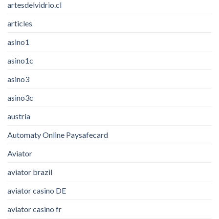
artesdelvidrio.cl
articles
asino1
asino1c
asino3
asino3c
austria
Automaty Online Paysafecard
Aviator
aviator brazil
aviator casino DE
aviator casino fr