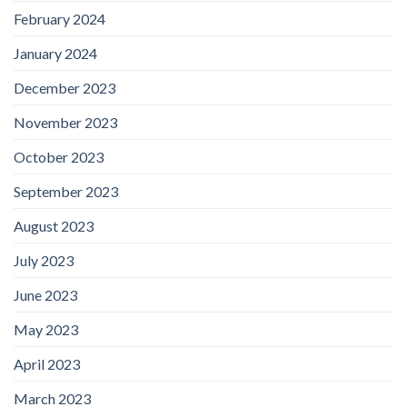
February 2024
January 2024
December 2023
November 2023
October 2023
September 2023
August 2023
July 2023
June 2023
May 2023
April 2023
March 2023