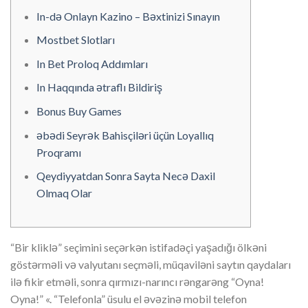
In-də Onlayn Kazino – Bəxtinizi Sınayın
Mostbet Slotları
In Bet Proloq Addımları
In Haqqında ətraflı Bildiriş
Bonus Buy Games
əbədi Seyrək Bahisçiləri üçün Loyallıq
Proqramı
Qeydiyyatdan Sonra Sayta Necə Daxil
Olmaq Olar
“Bir kliklə” seçimini seçərkən istifadəçi yaşadığı ölkəni
göstərməli və valyutanı seçməli, müqaviləni saytın qaydaları
ilə fikir etməli, sonra qırmızı-narıncı rəngarəng “Oyna!
Oyna!” «. “Telefonla” üsulu el əvəzinə mobil telefon