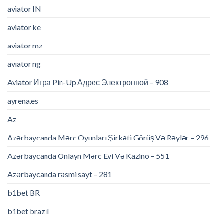
aviator IN
aviator ke
aviator mz
aviator ng
Aviator Игра Pin-Up Адрес Электронной – 908
ayrena.es
Az
Azərbaycanda Mərc Oyunları Şirkəti Görüş Və Rəylər – 296
Azərbaycanda Onlayn Mərc Evi Və Kazino – 551
Azərbaycanda rəsmi sayt – 281
b1bet BR
b1bet brazil