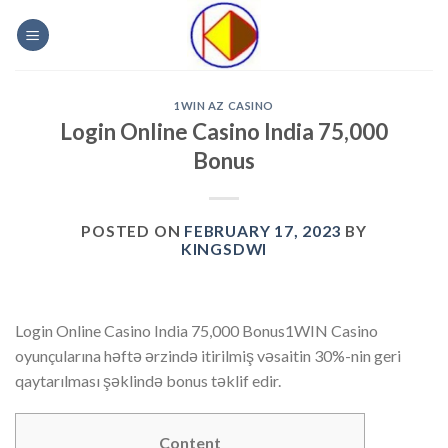
Skip
to
content
1WIN AZ CASINO
Login Online Casino India 75,000
Bonus
POSTED ON
FEBRUARY 17, 2023
BY
KINGSDWI
Login Online Casino India 75,000 Bonus
1WIN Casino
oyunçularına həftə ərzində itirilmiş vəsaitin 30%-nin geri
qaytarılması şəklində bonus təklif edir.
Content