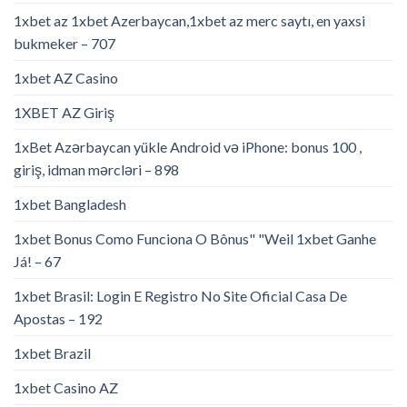
1xbet az 1xbet Azerbaycan,1xbet az merc saytı, en yaxsi
bukmeker – 707
1xbet AZ Casino
1XBET AZ Giriş
1xBet Azərbaycan yükle Android və iPhone: bonus 100 ,
giriş, idman mərcləri – 898
1xbet Bangladesh
1xbet Bonus Como Funciona O Bônus" "Weil 1xbet Ganhe
Já! – 67
1xbet Brasil: Login E Registro No Site Oficial Casa De
Apostas – 192
1xbet Brazil
1xbet Casino AZ