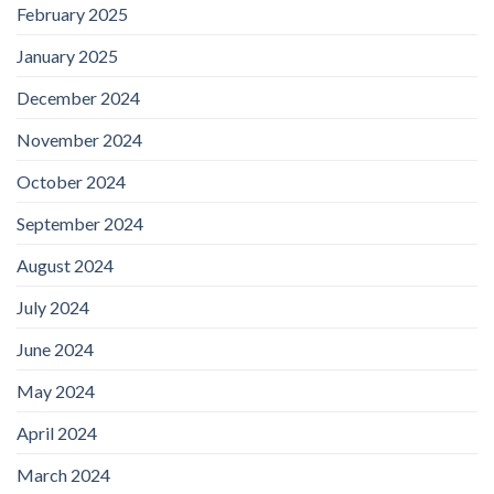
February 2025
January 2025
December 2024
November 2024
October 2024
September 2024
August 2024
July 2024
June 2024
May 2024
April 2024
March 2024