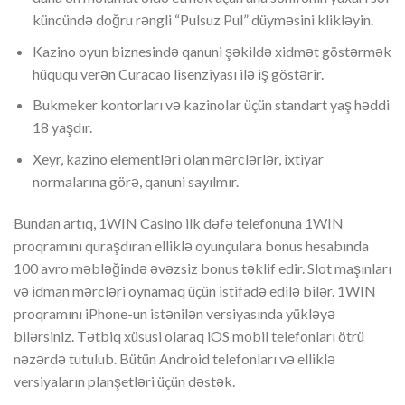
küncündə doğru rəngli “Pulsuz Pul” düyməsini klikləyin.
Kazino oyun biznesində qanuni şəkildə xidmət göstərmək
hüququ verən Curacao lisenziyası ilə iş göstərir.
Bukmeker kontorları və kazinolar üçün standart yaş həddi
18 yaşdır.
Xeyr, kazino elementləri olan mərclərlər, ixtiyar
normalarına görə, qanuni sayılmır.
Bundan artıq, 1WIN Casino ilk dəfə telefonuna 1WIN
proqramını quraşdıran elliklə oyunçulara bonus hesabında
100 avro məbləğində əvəzsiz bonus təklif edir. Slot maşınları
və idman mərcləri oynamaq üçün istifadə edilə bilər. 1WIN
proqramını iPhone-un istənilən versiyasında yükləyə
bilərsiniz. Tətbiq xüsusi olaraq iOS mobil telefonları ötrü
nəzərdə tutulub. Bütün Android telefonları və elliklə
versiyaların planşetləri üçün dəstək.