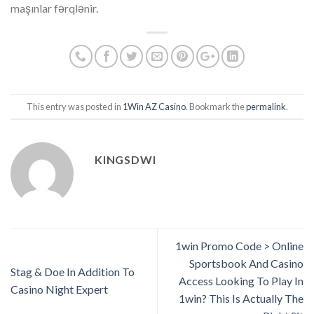
maşınlar fərqlənir.
This entry was posted in
1Win AZ Casino
. Bookmark the
permalink
.
KINGSDWI
1win Promo Code > Online
Sportsbook And Casino
Stag & Doe In Addition To
Access Looking To Play In
Casino Night Expert
1win? This Is Actually The