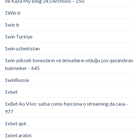
Ve Kaza My Blog 243 Archivos – 250
1Win tr
1win tr
1win Turkiye
1win uzbekistan
1win yüksək bonusların və əmsalların olduğu çox qazandıran
bukmeker – 645
1winRussia
1xbet
1xBet Ao Vivo: saiba como funciona o streaming da casa –
977
1xbet apk
1xbet arabic