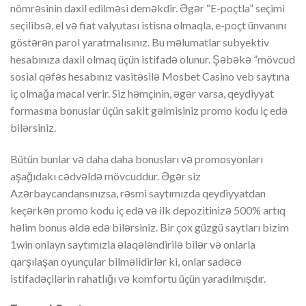
nömrəsinin daxil edilməsi deməkdir. Əgər “E-poçtla” seçimi
seçilibsə, el və fiat valyutası istisna olmaqla, e-poçt ünvanını
göstərən parol yaratmalısınız. Bu məlumatlar subyektiv
hesabınıza daxil olmaq üçün istifadə olunur. Şəbəkə ”mövcud
sosial qəfəs hesabınız vasitəsilə Mosbet Casino veb saytına
iç olmağa macal verir. Siz həmçinin, əgər varsa, qeydiyyat
formasına bonuslar üçün sakit gəlmisiniz promo kodu iç edə
bilərsiniz.
Bütün bunlar və daha daha bonusları və promosyonları
aşağıdakı cədvəldə mövcuddur. Əgər siz
Azərbaycandansınızsa, rəsmi saytımızda qeydiyyatdan
keçərkən promo kodu iç edə və ilk depozitinizə 500% artıq
həlim bonus əldə edə bilərsiniz. Bir çox güzgü saytları bizim
1win onlayn saytımızla əlaqələndirilə bilər və onlarla
qarşılaşan oyunçular bilməlidirlər ki, onlar sadəcə
istifadəçilərin rahatlığı və komfortu üçün yaradılmışdır.