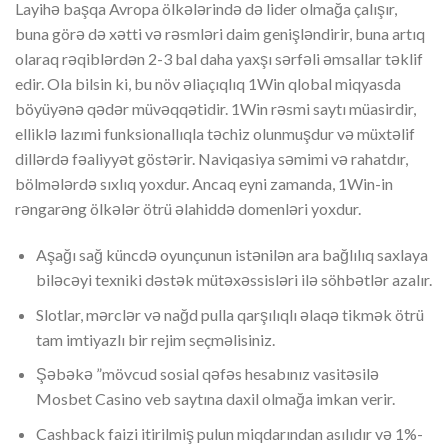
Layihə başqa Avropa ölkələrində də lider olmağa çalışır,
buna görə də xətti və rəsmləri daim genişləndirir, buna artıq
olaraq rəqiblərdən 2-3 bal daha yaxşı sərfəli əmsallar təklif
edir. Ola bilsin ki, bu növ əliaçıqlıq 1Win qlobal miqyasda
böyüyənə qədər müvəqqətidir. 1Win rəsmi saytı müasirdir,
elliklə lazımi funksionallıqla təchiz olunmuşdur və müxtəlif
dillərdə fəaliyyət göstərir. Naviqasiya səmimi və rahatdır,
bölmələrdə sıxlıq yoxdur. Ancaq eyni zamanda, 1Win-in
rəngarəng ölkələr ötrü əlahiddə domenləri yoxdur.
Aşağı sağ küncdə oyunçunun istənilən ara bağlılıq saxlaya
biləcəyi texniki dəstək mütəxəssisləri ilə söhbətlər azalır.
Slotlar, mərclər və nağd pulla qarşılıqlı əlaqə tikmək ötrü
tam imtiyazlı bir rejim seçməlisiniz.
Şəbəkə ”mövcud sosial qəfəs hesabınız vasitəsilə
Mosbet Casino veb saytına daxil olmağa imkan verir.
Cashback faizi itirilmiş pulun miqdarından asılıdır və 1%-