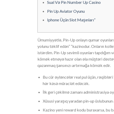
Sual Və Pin Number Up Casino
Pin Up Aviator Oyunu
Iphone Üçün Slot Maşınları”
Ümumiyyətlə, Pin-Up onlayn qumar oyunları 
yolunu təklif edən” “kazinodur. Onların koll
istərdim. Pin-Up sevimli oyunları tapdığım 
kömək etməyə hazır olan əla müştəri dəstəyi 
qazanmaq şansınızı artırmağa kömək edir.
Bu cür əyləncələr real pul üçün, rəqibləri
hər kəsə müraciət edəcək.
İlk geri çəkilmə zamanı administrasiya oy
Xüsusi yaraşıq yaradan pin-up üslubunun
Kazino yeni reward kodu buraxarsa, bu 