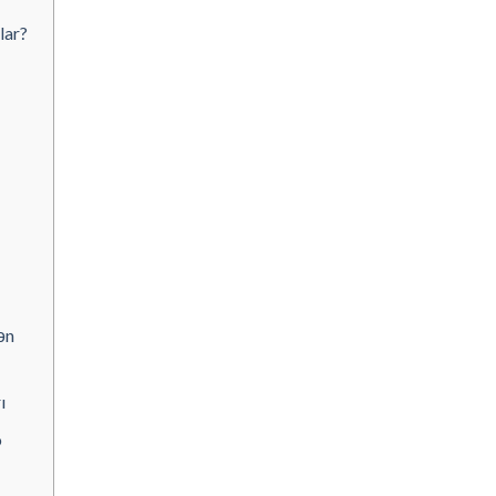
lar?
ən
ı
o