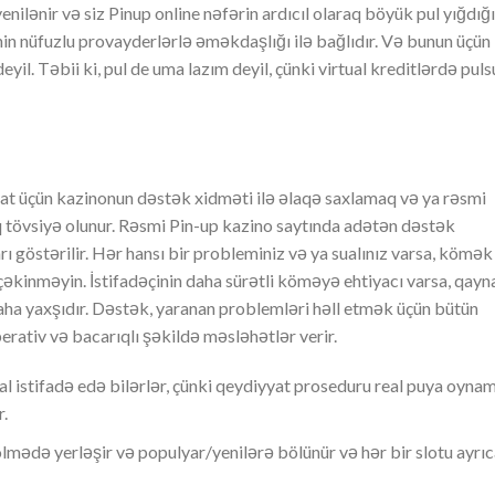
yenilənir və siz Pinup online nəfərin ardıcıl olaraq böyük pul yığdığı
inin nüfuzlu provayderlərlə əməkdaşlığı ilə bağlıdır. Və bunun üçün
l. Təbii ki, pul de uma lazım deyil, çünki virtual kreditlərdə puls
t üçün kazinonun dəstək xidməti ilə əlaqə saxlamaq və ya rəsmi
 tövsiyə olunur. Rəsmi Pin-up kazino saytında adətən dəstək
ı göstərilir. Hər hansı bir probleminiz və ya sualınız varsa, kömək
əkinməyin. İstifadəçinin daha sürətli köməyə ehtiyacı varsa, qayn
aha yaxşıdır. Dəstək, yaranan problemləri həll etmək üçün bütün
rativ və bacarıqlı şəkildə məsləhətlər verir.
al istifadə edə bilərlər, çünki qeydiyyat proseduru real puya oyna
.
lmədə yerləşir və populyar/yenilərə bölünür və hər bir slotu ayrıc