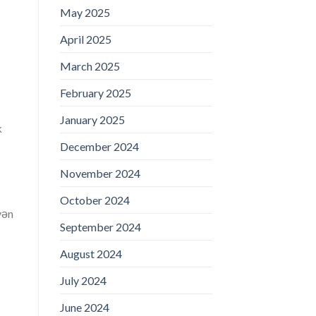
May 2025
April 2025
March 2025
February 2025
January 2025
k
December 2024
November 2024
October 2024
vən
September 2024
August 2024
July 2024
June 2024