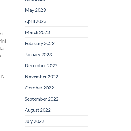
May 2023
April 2023
March 2023
ri
ini
February 2023
lar
January 2023
k
December 2022
r.
November 2022
October 2022
September 2022
August 2022
July 2022