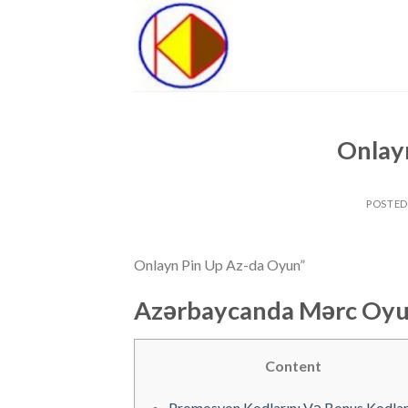
Skip
to
content
Onlay
POSTE
Onlayn Pin Up Az-da Oyun”
Azərbaycanda Mərc Oyunl
Content
Promosyon Kodlarını Və Bonus Kodlar