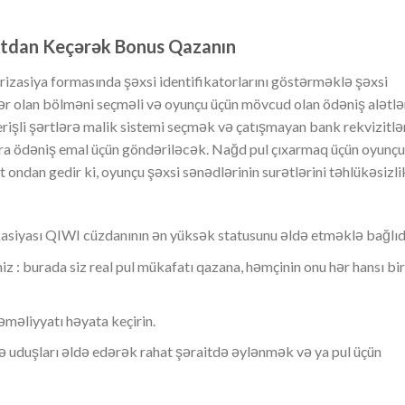
atdan Keçərək Bonus Qazanın
izasiya formasında şəxsi identifikatorlarını göstərməklə şəxsi
şlər olan bölməni seçməli və oyunçu üçün mövcud olan ödəniş alətlə
erişli şərtlərə malik sistemi seçmək və çatışmayan bank rekvizitlər
ra ödəniş emal üçün göndəriləcək. Nağd pul çıxarmaq üçün oyunçu
ondan gedir ki, oyunçu şəxsi sənədlərinin surətlərini təhlükəsizli
kasiyası QIWI cüzdanının ən yüksək statusunu əldə etməklə bağlıdı
z : burada siz real pul mükafatı qazana, həmçinin onu hər hansı bir
məliyyatı həyata keçirin.
 uduşları əldə edərək rahat şəraitdə əylənmək və ya pul üçün