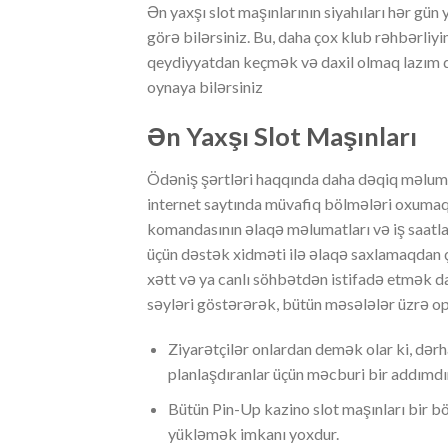
Ən yaxşı slot maşınlarının siyahıları hər gün 
görə bilərsiniz. Bu, daha çox klub rəhbərliy
qeydiyyatdan keçmək və daxil olmaq lazım deyi
oynaya bilərsiniz
Ən Yaxşı Slot Maşınları
Ödəniş şərtləri haqqında daha dəqiq məluma
internet saytında müvafiq bölmələri oxumaq
komandasının əlaqə məlumatları və iş saatlar
üçün dəstək xidməti ilə əlaqə saxlamaqdan ç
xətt və ya canlı söhbətdən istifadə etmək d
səyləri göstərərək, bütün məsələlər üzrə ope
Ziyarətçilər onlardan demək olar ki, dərh
planlaşdıranlar üçün məcburi bir addımdır
Bütün Pin-Up kazino slot maşınları bir bö
yükləmək imkanı yoxdur.