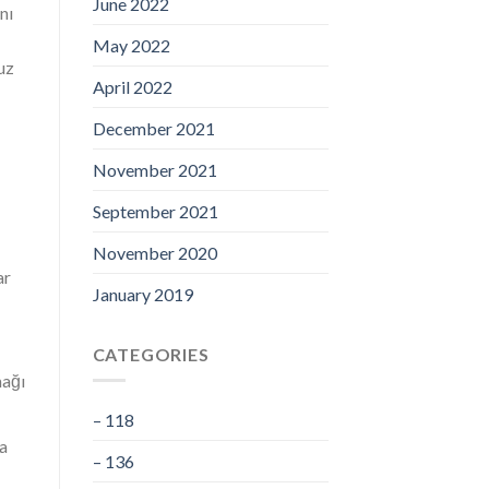
June 2022
nı
May 2022
uz
April 2022
December 2021
November 2021
September 2021
November 2020
ar
January 2019
CATEGORIES
mağı
– 118
a
– 136