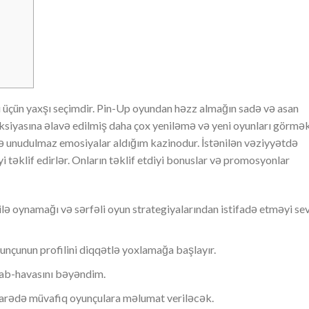
üçün yaxşı seçimdir. Pin-Up oyundan həzz almağın sadə və asan
eksiyasına əlavə edilmiş daha çox yeniləmə və yeni oyunları görmə
və unudulmaz emosiyalar aldığım kazinodur. İstənilən vəziyyətdə
təklif edirlər. Onların təklif etdiyi bonuslar və promosyonlar
 ilə oynamağı və sərfəli oyun strategiyalarından istifadə etməyi se
unçunun profilini diqqətlə yoxlamağa başlayır.
 ab-havasını bəyəndim.
barədə müvafiq oyunçulara məlumat veriləcək.