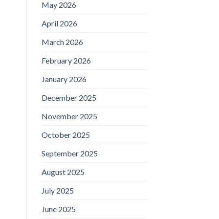
May 2026
April 2026
March 2026
February 2026
January 2026
December 2025
November 2025
October 2025
September 2025
August 2025
July 2025
June 2025