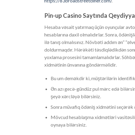
https://83broadstreetdiner.com/
.
Pin-up Casino Saytında Qeydiyy
Hesaba vəsait yatırmaq üçün oyunçular avtor
hesablarına daxil olmalıdırlar. Sonra, ödəni
ilə tanış olmalısınız. Növbəti addım ən” “əlv
doldurmaqdır. Hərəkəti təsdiqlədikdən son
yoxlama prosesini tamamlamalıdırlar. Söhbət 
xidmətinin ünvanına göndərməlidir.
Bu um deməkdir ki, müştərilərin identifi
Ən azı gecə-gündüz pul mərc edə bilərsini
şeyə xərcləyə bilərsiniz.
Sonra müvafiq ödəniş xidmətini seçərək ə
Mövcud hesablaşma xidmətləri vasitəsilə
oynaya bilərsiniz.