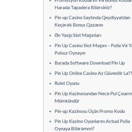
Harada Tapadera Bilərsiniz?
Pin-up Casino Saytında Qeydiyyatdan
Keçərək Bonus Qazanın
Ən Yaxşı Slot Maşınları
Pin Up Casino Slot Maşını – Pulla Və Y
Pulsuz Oynayın
Burada Software Download Pin Up
Pin Up Online Casino Az Güvenilir La?
Rulet Oyunu
Pin Up Kazinosundan Necə Pul Çıxar
Mümkündür
Pin-up Kazinosu Üçün Promo Kodu
Pin Up Kazino Oyunlarını Actual Pulla
Oynaya Bilərəmmi?